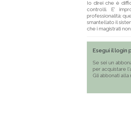
Io direi che è diff
controlli. E’ imp
professionalità; qu
smantellato il siste
che i magistrati non
Esegui il login
Se sei un abbona
per acquistare l
Gli abbonati alla