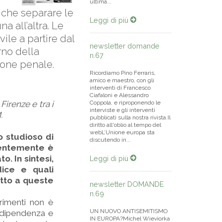
ultima...
e che separare le
Leggi di più
a all’altra. Le
vile a partire dal
newsletter domande
erno della
n.67
zione penale.
Ricordiamo Pino Ferraris,
amico e maestro, con gli
interventi di Francesco
Ciafaloni e Alessandro
Firenze e tra i
Coppola, e riproponendo le
interviste e gli interventi
.
pubblicati sulla nostra rivista.Il
diritto all'oblio al tempo del
webL’Unione europa sta
o studioso di
discutendo in...
centemente è
. In sintesi,
Leggi di più
ice e quali
etto a queste
newsletter DOMANDE
n.69
rimenti non è
UN NUOVO ANTISEMITISMO
’indipendenza e
IN EUROPA?Michel Wieviorka