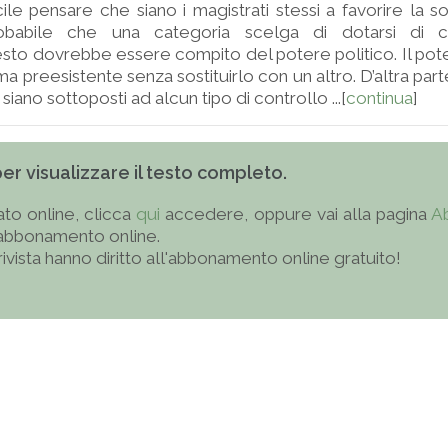
icile pensare che siano i magistrati stessi a favorire la 
robabile che una categoria scelga di dotarsi di co
esto dovrebbe essere compito del potere politico. Il pote
ma preesistente senza sostituirlo con un altro. D’altra par
 siano sottoposti ad alcun tipo di controllo ...[
continua
]
 per visualizzare il testo completo.
to online, clicca
qui
accedere, oppure vai alla pagina
A
'abbonamento online.
 rivista hanno diritto all'abbonamento online gratuito!