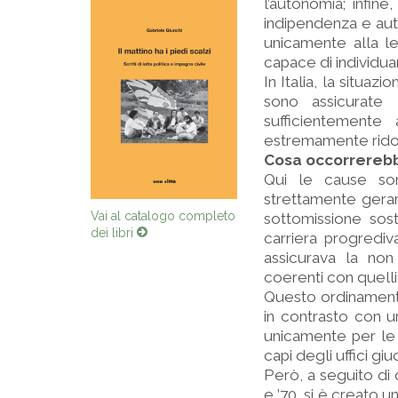
l’autonomia; infine
indipendenza e auto
unicamente alla 
capace di individua
In Italia, la situa
sono assicurate l
sufficientemente 
estremamente ridott
Cosa occorrerebb
Qui le cause son
strettamente gerar
Vai al catalogo completo
sottomissione sosta
dei libri
carriera progrediv
assicurava la non
coerenti con quelli 
Questo ordinamento
in contrasto con u
unicamente per le 
capi degli uffici giud
Però, a seguito di
e ’70, si è creato u