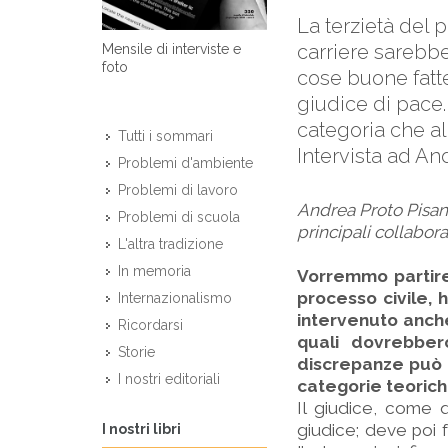
La terzietà del 
carriere sarebbe
Mensile di interviste e
foto
cose buone fatte 
giudice di pace. 
categoria che al
Tutti i sommari
Intervista ad An
Problemi d'ambiente
Problemi di lavoro
Andrea Proto Pisani,
Problemi di scuola
principali collaborat
L'altra tradizione
In memoria
Vorremmo partire
processo civile,
Internazionalismo
intervenuto anche
Ricordarsi
quali dovrebber
Storie
discrepanze può r
I nostri editoriali
categorie teoric
Il giudice, come q
giudice; deve poi f
I nostri libri