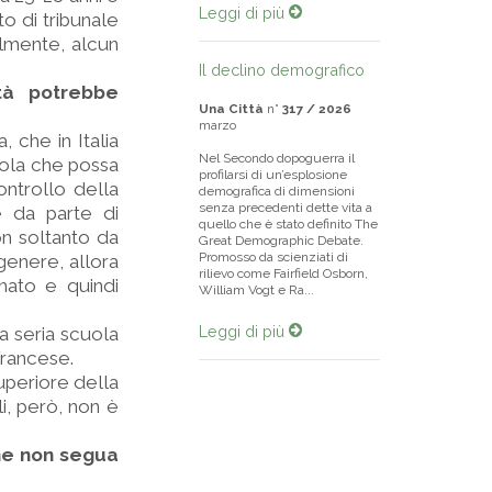
Leggi di più
to di tribunale
almente, alcun
Il declino demografico
ità potrebbe
Una Città
n°
317 / 2026
marzo
, che in Italia
Nel Secondo dopoguerra il
cuola che possa
profilarsi di un’esplosione
ntrollo della
demografica di dimensioni
senza precedenti dette vita a
e da parte di
quello che è stato definito The
n soltanto da
Great Demographic Debate.
Promosso da scienziati di
 genere, allora
rilievo come Fairfield Osborn,
inato e quindi
William Vogt e Ra...
Leggi di più
a seria scuola
 francese.
Superiore della
i, però, non è
che non segua