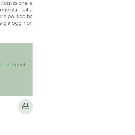
sottomissione a
ntrolli sulla
re politico ha
te già oggi non
bbonamenti