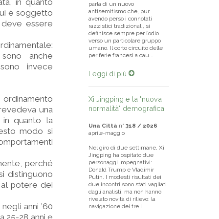
ata, in quanto
parla di un nuovo
lui è soggetto
antisemitismo che, pur
avendo perso i connotati
e deve essere
razzistici tradizionali, si
definisce sempre per l’odio
verso un particolare gruppo
 ordinamentale:
umano. Il corto circuito delle
o, sono anche
periferie francesi a cau...
; sono invece
Leggi di più
 ordinamento
Xi Jingping e la "nuova
normalità" demografica
 prevedeva una
, in quanto la
Una Città
n°
318 / 2026
questo modo si
aprile-maggio
comportamenti
Nel giro di due settimane, Xi
Jingping ha ospitato due
amente, perché
personaggi impegnativi:
Donald Trump e Vladimir
si distinguono
Putin. I modesti risultati dei
al potere dei
due incontri sono stati vagliati
dagli analisti, ma non hanno
rivelato novità di rilievo: la
negli anni ’60
navigazione dei tre l...
 a 25-28 anni e