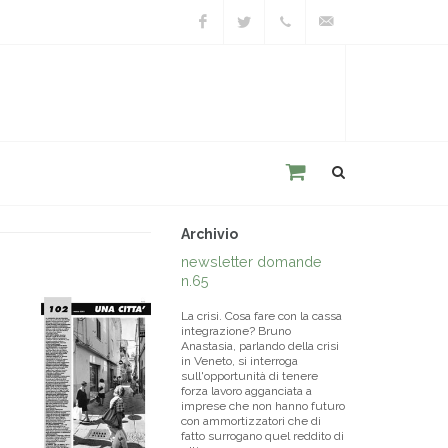
Facebook
Twitter
+39
unacitta@unacitta.o
0543
21422
Archivio
newsletter domande
n.65
La crisi. Cosa fare con la cassa
integrazione? Bruno
Anastasia, parlando della crisi
in Veneto, si interroga
sull'opportunità di tenere
forza lavoro agganciata a
imprese che non hanno futuro
con ammortizzatori che di
fatto surrogano quel reddito di