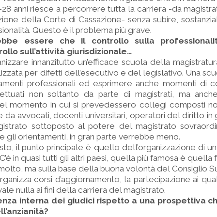
23-28 anni riesce a percorrere tutta la carriera -da magistra
zione della Corte di Cassazione- senza subire, sostanzi
sionalità. Questo è il problema più grave.
ebbe essere che il controllo sulla professional
ollo sull’attività giurisdizionale…
anizzare innanzitutto un’efficace scuola della magistratura
lizzata per difetti dell’esecutivo e del legislativo. Una s
namenti professionali ed esprimere anche momenti di co
ffettuati non soltanto da parte di magistrati, ma anch
Nel momento in cui si prevedessero collegi composti no
da avvocati, docenti universitari, operatori del diritto in
agistrato sottoposto al potere del magistrato sovraord
e gli orientamenti, in gran parte verrebbe meno.
to, il punto principale è quello dell’organizzazione di un
C’è in quasi tutti gli altri paesi, quella più famosa è quella
he molto, ma sulla base della buona volontà del Consiglio 
ganizza corsi d’aggiornamento, la partecipazione ai qual
ale nulla ai fini della carriera del magistrato.
enza interna dei giudici rispetto a una prospettiva 
ll’anzianità?