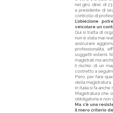
nel giro, direi, di 
a presidente di se
controllo di profes
L’obiezione potr
veicolare un contr
Qui si tratta di org
non è stata mai rea
assicurare aggior
professionalità, e
soggetti esterni. 
magistrati ma anche 
il rischio di un m
costretto a seguirn
Però, per fare ques
della magistratura. 
In Italia si fa anc
Magistratura che or
obbligatoria e non v
Ma c’è una resist
il mero criterio de