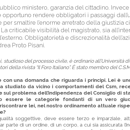
pubblico ministero, garanzia del cittadino. Invec
 opportuno rendere obbligatori i passaggi dall’un
per smaltire l’enorme arretrato della giustizia ci
La criticabile visibilità del magistrato, sia all’int
l’esterno. Obbligatorietà e discrezionalità dell’a
drea Proto Pisani.
 studioso del processo civile, è ordinario all’Università di 
ori della rivista “Il Foro Italiano”. È stato membro del C.S.M
 con una domanda che riguarda i principi. Lei è un
 ha studiato da vicino i comportamenti del Csm, re
 sul problema dell’indipendenza del Consiglio di stato
o essere le categorie fondanti di un vero giud
iscontrare lei, nel nostro ordinamento attuale risp
he?
ualità soggettive, deve essere terzo e imparziale, alt
ar parte di un ordine, di un corpo, a cui sia assicurata l