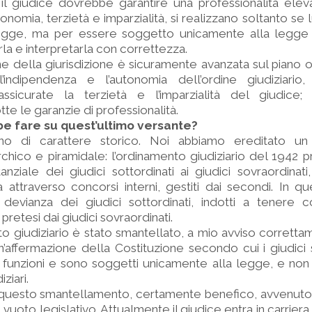
, il giudice dovrebbe garantire una professionalità elev
nomia, terzietà e imparzialità, si realizzano soltanto se 
legge, ma per essere soggetto unicamente alla legg
rla e interpretarla con correttezza.
zione della giurisdizione è sicuramente avanzata sul piano
’indipendenza e l’autonomia dell’ordine giudiziari
assicurate la terzietà e l’imparzialità del giudice
e le garanzie di professionalità.
e fare su quest’ultimo versante?
o di carattere storico. Noi abbiamo ereditato un
chico e piramidale: l’ordinamento giudiziario del 1942
nziale dei giudici sottordinati ai giudici sovraordinati
a attraverso concorsi interni, gestiti dai secondi. In 
 devianza dei giudici sottordinati, indotti a tenere 
pretesi dai giudici sovraordinati.
 giudiziario è stato smantellato, a mio avviso corrett
n’affermazione della Costituzione secondo cui i giudici 
funzioni e sono soggetti unicamente alla legge, e non 
iziari.
 questo smantellamento, certamente benefico, avvenuto 
n vuoto legislativo. Attualmente il giudice entra in carriera