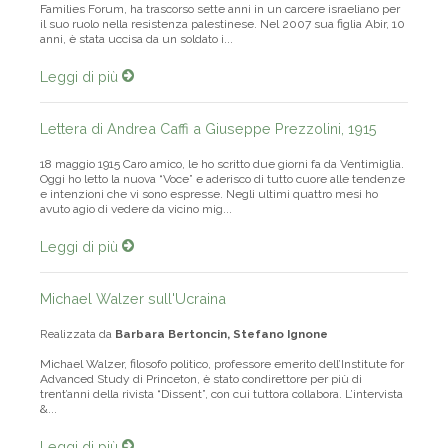
Bassam Aramin, palestinese, già condirettore del Parents Circle-
Families Forum, ha trascorso sette anni in un carcere israeliano per
il suo ruolo nella resistenza palestinese. Nel 2007 sua figlia Abir, 10
anni, è stata uccisa da un soldato i...
Leggi di più
Lettera di Andrea Caffi a Giuseppe Prezzolini, 1915
18 maggio 1915 Caro amico, le ho scritto due giorni fa da Ventimiglia.
Oggi ho letto la nuova “Voce” e aderisco di tutto cuore alle tendenze
e intenzioni che vi sono espresse. Negli ultimi quattro mesi ho
avuto agio di vedere da vicino mig...
Leggi di più
Michael Walzer sull'Ucraina
Realizzata da
Barbara Bertoncin, Stefano Ignone
Michael Walzer, filosofo politico, professore emerito dell’Institute for
Advanced Study di Princeton, è stato condirettore per più di
trent’anni della rivista “Dissent”, con cui tuttora collabora. L’intervista
&...