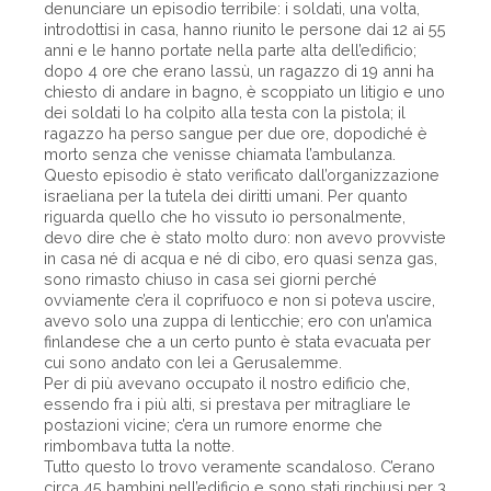
denunciare un episodio terribile: i soldati, una volta,
introdottisi in casa, hanno riunito le persone dai 12 ai 55
anni e le hanno portate nella parte alta dell’edificio;
dopo 4 ore che erano lassù, un ragazzo di 19 anni ha
chiesto di andare in bagno, è scoppiato un litigio e uno
dei soldati lo ha colpito alla testa con la pistola; il
ragazzo ha perso sangue per due ore, dopodiché è
morto senza che venisse chiamata l’ambulanza.
Questo episodio è stato verificato dall’organizzazione
israeliana per la tutela dei diritti umani. Per quanto
riguarda quello che ho vissuto io personalmente,
devo dire che è stato molto duro: non avevo provviste
in casa né di acqua e né di cibo, ero quasi senza gas,
sono rimasto chiuso in casa sei giorni perché
ovviamente c’era il coprifuoco e non si poteva uscire,
avevo solo una zuppa di lenticchie; ero con un’amica
finlandese che a un certo punto è stata evacuata per
cui sono andato con lei a Gerusalemme.
Per di più avevano occupato il nostro edificio che,
essendo fra i più alti, si prestava per mitragliare le
postazioni vicine; c’era un rumore enorme che
rimbombava tutta la notte.
Tutto questo lo trovo veramente scandaloso. C’erano
circa 45 bambini nell’edificio e sono stati rinchiusi per 3