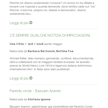
Perché noi stiamo sostenendo l’Ucraina? Un amico mi ha sfidato a
trovare una risposta a questa domanda, dove l’enfasi cade sul “noi”.
Perché, insomma, proprio noi, liberali e democratici, stiamo
sostenendo l’aiu...
Leggi di più
C'È SEMPRE QUALCHE NOTIZIA DI IMPICCAGIONI...
Una Città
n°
318 / 2026
aprile-maggio
Realizzata da
Barbara Bertoncin, Bettina Foa
Ahmad Rafat, italo-iraniano, giornalista, scrittore, documentarista,
oltre a collaborare con le maggiori testate europee, ha lavorato
presso la World News Link (Wnl) e l’agenzia italiana AdnKronos
International (Aki). In Italia sono stati pubblicati...
Leggi di più
Parents circle - Bassam Aramin
Realizzata da
Stefano ignone