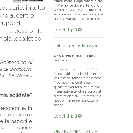
Altradimora, luogo femminista
in Piemonte dove si tengono
lidarie, in tutto
seminari residenziali, incontri
ono al centro
e formazioni aperte a uomini e
donne. Hai pubblicato un libr...
gruppi di
.. La possibilità
Leggi di più
 sia localistico.
Dati, stime... e fantasia
Una Città
n°
316 / 2026
febbraio
 Politecnico di
i di decisione
Individuiamo in uno scaffale,
fisico o virtuale che sia, un
rta del Nuovo
volume solitamente chiamato
“Yearbook”, prodotto da
qualche meritoria istituzione
internazionale, che riporta dati
mia solidale”
e statistiche su una materia di
nostro interesse: agricoltura,
econo...
i economie. In
rla di economie
Leggi di più
elle nazioni e
na questione
UN MOVIMENTO LGB