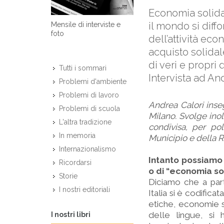
Economia solidal
il mondo si diff
Mensile di interviste e
foto
dell’attività ec
acquisto solidal
di veri e propri 
Tutti i sommari
Intervista ad An
Problemi d'ambiente
Problemi di lavoro
Andrea Calori inseg
Problemi di scuola
Milano. Svolge inol
L'altra tradizione
condivisa, per pol
In memoria
Municipio e della R
Internazionalismo
Intanto possiamo 
Ricordarsi
o di “economia so
Storie
Diciamo che a parti
I nostri editoriali
Italia si è codifica
etiche, economie s
delle lingue, si
I nostri libri