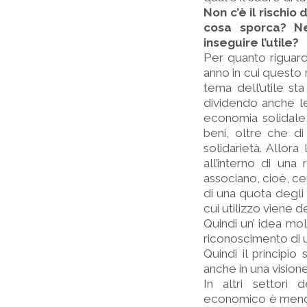
Non c’è il rischio
cosa sporca? Ne
inseguire l’utile?
Per quanto riguarda
anno in cui questo 
tema dell’utile st
dividendo anche le
economia solidale, 
beni, oltre che d
solidarietà. Allora 
all’interno di una
associano, cioè, cen
di una quota degli st
cui utilizzo viene 
Quindi un’ idea mol
riconoscimento di 
Quindi il principio
anche in una vision
In altri settori 
economico è meno pr