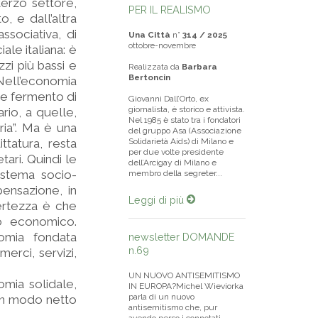
terzo settore,
PER IL REALISMO
, e dall’altra
ssociativa, di
Una Città
n°
314 / 2025
ottobre-novembre
ale italiana: è
zzi più bassi e
Realizzata da
Barbara
Bertoncin
Nell’economia
de fermento di
Giovanni Dall’Orto, ex
giornalista, è storico e attivista.
io, a quelle,
Nel 1985 è stato tra i fondatori
ria”. Ma è una
del gruppo Asa (Associazione
ttatura, resta
Solidarietà Aids) di Milano e
per due volte presidente
tari. Quindi le
dell’Arcigay di Milano e
istema socio-
membro della segreter...
ensazione, in
Leggi di più
ertezza è che
io economico.
nomia fondata
newsletter DOMANDE
n.69
merci, servizi,
UN NUOVO ANTISEMITISMO
omia solidale,
IN EUROPA?Michel Wieviorka
parla di un nuovo
e in modo netto
antisemitismo che, pur