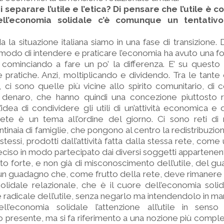
 di separare l’utile e l’etica? Di pensare che l’utile 
ll’economia solidale c’è comunque un tentativo
 la situazione italiana siamo in una fase di transizione
modo di intendere e praticare l’economia ha avuto una fort
a cominciando a fare un po’ la differenza. E’ su questo
 pratiche. Anzi, moltiplicando e dividendo. Tra le tante
ci sono quelle più vicine allo spirito comunitario, di c
i denaro, che hanno quindi una concezione piuttosto r
l’idea di condividere gli utili di un’attività economica e 
 rete è un tema all’ordine del giorno. Ci sono reti di 
tinaia di famiglie, che pongono al centro la redistribuzione
essi, prodotti dall’attività fatta dalla stessa rete, come uti
deciso in modo partecipato dai diversi soggetti appartenenti
to forte, e non già di misconoscimento dell’utile, del g
un guadagno che, come frutto della rete, deve rimanere a
 solidale relazionale, che è il cuore dell’economia solida
e radicale dell’utile, senza negarlo ma intendendolo in ma
dell’economia solidale l’attenzione all’utile in senso
esente, ma si fa riferimento a una nozione più complessi