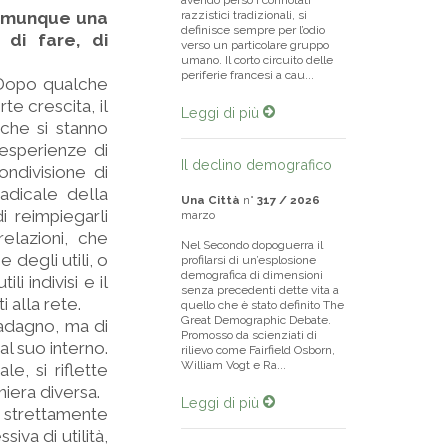
avendo perso i connotati
è comunque una
razzistici tradizionali, si
definisce sempre per l’odio
 di fare, di
verso un particolare gruppo
umano. Il corto circuito delle
periferie francesi a cau...
. Dopo qualche
e crescita, il
Leggi di più
 che si stanno
 esperienze di
Il declino demografico
ondivisione di
adicale della
Una Città
n°
317 / 2026
di reimpiegarli
marzo
relazioni, che
Nel Secondo dopoguerra il
 degli utili, o
profilarsi di un’esplosione
demografica di dimensioni
li indivisi e il
senza precedenti dette vita a
 alla rete.
quello che è stato definito The
Great Demographic Debate.
uadagno, ma di
Promosso da scienziati di
l suo interno.
rilievo come Fairfield Osborn,
William Vogt e Ra...
le, si riflette
niera diversa.
Leggi di più
 strettamente
va di utilità,