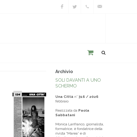
Facebook
Twitter
+39
unacitta@unacitta.o
0543
21422
Archivio
SOLI DAVANTI A UNO
SCHERMO
Una Città
n°
316 / 2026
febbraio
Realizzata da
Paola
Sabbatani
Monica Lanfranco, giornalista,
formatrice, è fondatrice della
rivista “Marea” e di