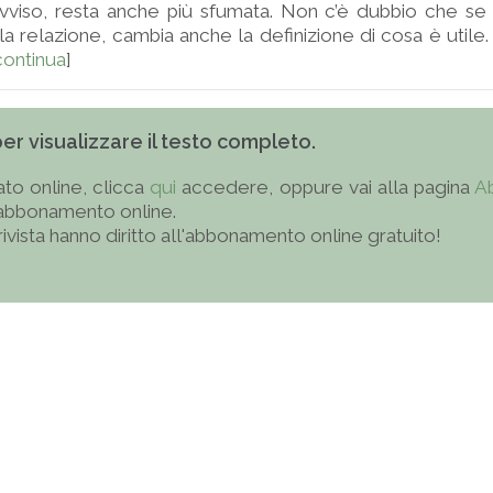
avviso, resta anche più sfumata. Non c’è dubbio che se
la relazione, cambia anche la definizione di cosa è utile.
continua
]
 per visualizzare il testo completo.
to online, clicca
qui
accedere, oppure vai alla pagina
A
'abbonamento online.
 rivista hanno diritto all'abbonamento online gratuito!