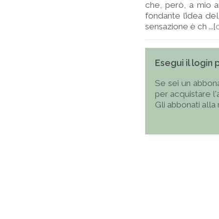
che, però, a mio 
fondante l’idea del
sensazione è ch ...[
Esegui il login
Se sei un abbona
per acquistare l
Gli abbonati alla