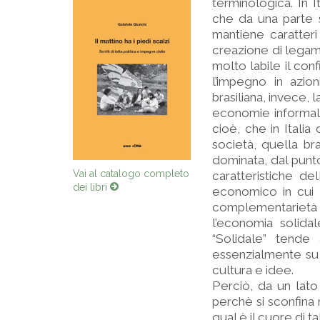
terminologica. In 
che da una parte s
mantiene caratteri
creazione di legami 
molto labile il conf
l’impegno in azio
brasiliana, invece,
economie informal
cioè, che in Italia
società, quella bra
dominata, dal punto
Vai al catalogo completo
caratteristiche d
dei libri
economico in cui 
complementarietà 
l’economia solida
“Solidale” tende 
essenzialmente su r
cultura e idee.
Perciò, da un lato
perchè si sconfina 
qual è il cuore di 