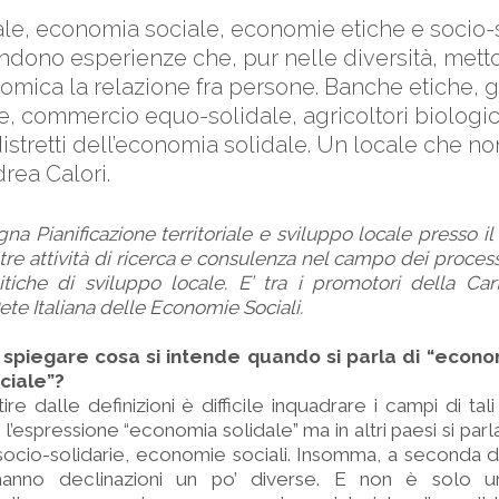
e, economia sociale, economie etiche e socio-so
ondono esperienze che, pur nelle diversità, mett
onomica la relazione fra persone. Banche etiche, 
e, commercio equo-solidale, agricoltori biologici.
distretti dell’economia solidale. Un locale che non
drea Calori.
na Pianificazione territoriale e sviluppo locale presso il
tre attività di ricerca e consulenza nel campo dei process
itiche di sviluppo locale. E’ tra i promotori della Ca
ete Italiana delle Economie Sociali.
spiegare cosa si intende quando si parla di “econo
ciale”?
re dalle definizioni è difficile inquadrare i campi di tal
ta l’espressione “economia solidale” ma in altri paesi si pa
ocio-solidarie, economie sociali. Insomma, a seconda d
 hanno declinazioni un po’ diverse. E non è solo u