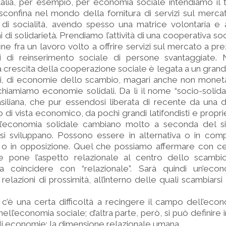
Italia, per esempio, per economia sociale intendiamo il 
confina nel mondo della fornitura di servizi sul mercato
 di socialità, avendo spesso una matrice volontaria e a
di solidarietà. Prendiamo l’attività di una cooperativa soci
ine fra un lavoro volto a offrire servizi sul mercato a pre
ni di reinserimento sociale di persone svantaggiate. 
 la crescita della cooperazione sociale è legata a un gran
i, di economie dello scambio, magari anche non monetar
 chiamiamo economie solidali. Da lì il nome “socio-solida
siliana, che pur essendosi liberata di recente da una di
 di vista economico, da pochi grandi latifondisti e proprie
ell’economia solidale cambiano molto a seconda del s
si sviluppano. Possono essere in alternativa o in comp
o in opposizione. Quel che possiamo affermare con c
le pone l’aspetto relazionale al centro dello scamb
a coincidere con “relazionale”. Sarà quindi un’eco
elazioni di prossimità, all’interno delle quali scambiarsi 
 c’è una certa difficoltà a recingere il campo dell’econ
nell’economia sociale; d’altra parte, però, si può definir
tali economie: la dimensione relazionale umana.