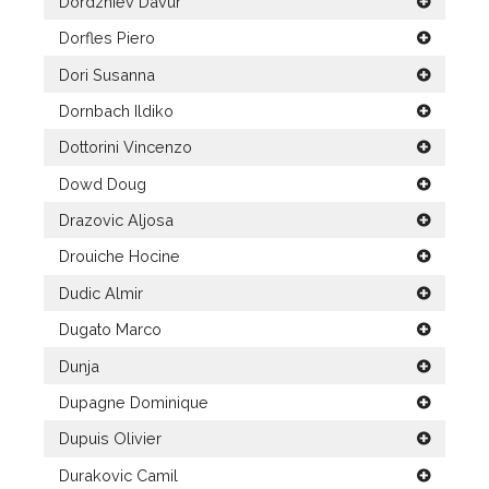
Dordzhiev Davur
Dorfles Piero
Dori Susanna
Dornbach Ildiko
Dottorini Vincenzo
Dowd Doug
Drazovic Aljosa
Drouiche Hocine
Dudic Almir
Dugato Marco
Dunja
Dupagne Dominique
Dupuis Olivier
Durakovic Camil