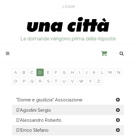
LOGIN
Le domande vengono prima delle risposte
A
B
C
D
E
F
G
H
I
J
K
L
M
N
O
P
Q
R
S
T
U
V
W
Y
Z
"Donne e giustizia" Associazione
D'Agostini Sergio
D'Alessandro Roberto
D'Errico Stefano