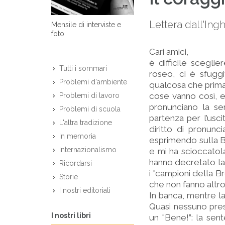
Lettera dall'Ing
Mensile di interviste e
foto
Cari amici,
è difficile scegli
Tutti i sommari
roseo, ci è sfugg
Problemi d'ambiente
qualcosa che prima e
cose vanno così, e
Problemi di lavoro
pronunciano la sen
Problemi di scuola
partenza per l’usc
L'altra tradizione
diritto di pronunc
In memoria
esprimendo sulla B
Internazionalismo
e mi ha scioccatola
hanno decretato la 
Ricordarsi
i "campioni della Br
Storie
che non fanno altro
I nostri editoriali
In banca, mentre la 
Quasi nessuno pres
I nostri libri
un "Bene!”: la sent