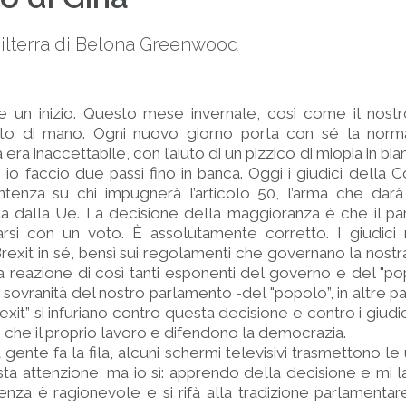
hilterra di Belona Greenwood
ere un inizio. Questo mese invernale, così come il nost
ito di mano. Ogni nuovo giorno porta con sé la norma
ra inaccettabile, con l’aiuto di un pizzico di miopia in bi
 io faccio due passi fino in banca. Oggi i giudici della
tenza su chi impugnerà l’articolo 50, l’arma che darà 
ita dalla Ue. La decisione della maggioranza è che il pa
iarsi con un voto. È assolutamente corretto. I giudici
rexit in sé, bensì sui regolamenti che governano la nost
 reazione di così tanti esponenti del governo e del "popo
sovranità del nostro parlamento -del "popolo”, in altre p
exit” si infuriano contro questa decisione e contro i giudi
 che il proprio lavoro e difendono la democrazia.
gente fa la fila, alcuni schermi televisivi trasmettono le 
ta attenzione, ma io sì: apprendo della decisione e mi l
enza è ragionevole e si rifà alla tradizione parlamentare