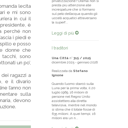
privatizzazione? Oramai non si
domanda lecita
presta più attenzione alle
increspature che si formano
iari e mi sono
sul pelo dell’acqua quando gli
n’era in cui il
uccelli acquatici attraversano
la superf...
 presidente, è
sa perché non
Leggi di più
ascia i piedi e
 spillo e posso
I traditori
 le donne che
 tacchi, sono
Una Città
n°
315 / 2025
ttonati un po’,
dicembre 2025 - gennaio 2026
Realizzata da
Stefano
 dei ragazzi a
Ignone
 e il divario
Quando l’uomo sbarcò sulla
line l’anno non
Luna per la prima volta, il 20
luglio 1969, 16 milioni di
mentare sulla
persone nel Regno Unito
imaria, devono
assistettero alla diretta
televisiva, mentre nel mondo
ruzione.
si stima che il totale fosse di
635 milioni. A quei tempi, 16
milioni era un n...