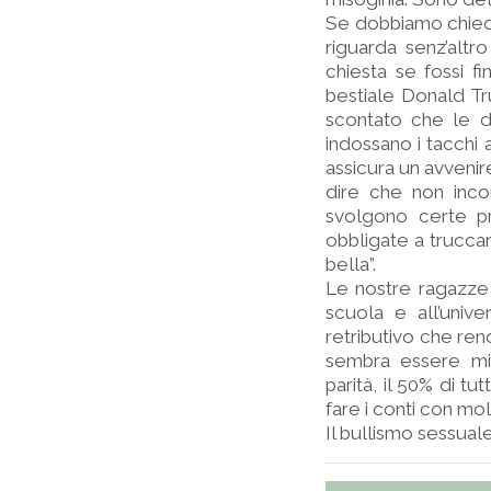
Se dobbiamo chiede
riguarda senz’altro
chiesta se fossi fi
bestiale Donald Tr
scontato che le 
indossano i tacchi 
assicura un avvenire
dire che non inco
svolgono certe pr
obbligate a truccars
bella”.
Le nostre ragazze 
scuola e all’univ
retributivo che rend
sembra essere min
parità, il 50% di t
fare i conti con mol
Il bullismo sessuale 