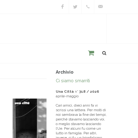
Facebook
Twitter
+39
unacitta@unacitta.o
0543
21422
Archivio
Ci siamo smarriti
Una Città
n°
318 / 2026
aprile-maggio
Cari amici, dieci anni fa vi
scrissi una lettera. Per molti di
noi sembrava la fine dei tempi,
perché stavamo lasciando voi,
o meglio stavamo lasciando
l’Ue. Per alcuni fu come un
lutto in famiglia. Per altri,
invece, ci fu un trionfalismo