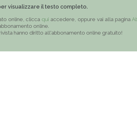
 per visualizzare il testo completo.
to online, clicca
qui
accedere, oppure vai alla pagina
A
'abbonamento online.
 rivista hanno diritto all'abbonamento online gratuito!