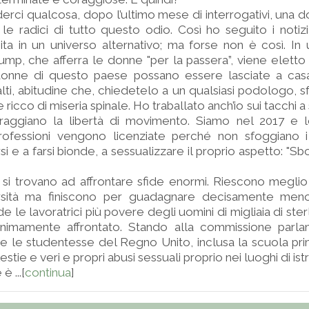
rci qualcosa, dopo l’ultimo mese di interrogativi, una 
 le radici di tutto questo odio. Così ho seguito i notiz
nita in un universo alternativo; ma forse non è così. In u
ump, che afferra le donne "per la passera”, viene eletto
donne di questo paese possano essere lasciate a ca
alti, abitudine che, chiedetelo a un qualsiasi podologo, sf
 ricco di miseria spinale. Ho traballato anch’io sui tacchi a
raggiano la libertà di movimento. Siamo nel 2017 e
ofessioni vengono licenziate perché non sfoggiano i
i e a farsi bionde, a sessualizzare il proprio aspetto: "Sbo
si trovano ad affrontare sfide enormi. Riescono meglio
ersità ma finiscono per guadagnare decisamente meno,
e le lavoratrici più povere degli uomini di migliaia di ster
imamente affrontato. Stando alla commissione parla
utte le studentesse del Regno Unito, inclusa la scuola pr
estie e veri e propri abusi sessuali proprio nei luoghi di ist
è ...[
continua
]