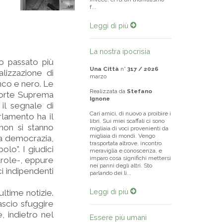
f...
Leggi di più
La nostra ipocrisia
ro passato più
Una Città
n°
317 / 2026
lizzazione di
marzo
anco e nero. Le
Realizzata da
Stefano
 Corte Suprema
Ignone
il segnale di
Cari amici, di nuovo a proibire i
rlamento ha il
libri. Sui miei scaffali ci sono
 non si stanno
migliaia di voci provenienti da
migliaia di mondi. Vengo
ra democrazia,
trasportata altrove, incontro
lo”. I giudici
meraviglia e conoscenza, e
imparo cosa significhi mettersi
arole-, eppure
nei panni degli altri. Sto
ci indipendenti
parlando dei li...
Leggi di più
ultime notizie.
ascio sfuggire
, indietro nel
Essere più umani