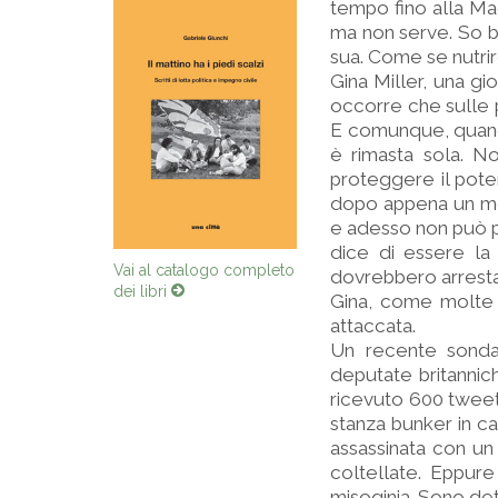
tempo fino alla Mag
ma non serve. So be
sua. Come se nutrir
Gina Miller, una gi
occorre che sulle p
E comunque, quando 
è rimasta sola. N
proteggere il pote
dopo appena un me
e adesso non può più
dice di essere la
Vai al catalogo completo
dovrebbero arresta
dei libri
Gina, come molte 
attaccata.
Un recente sondag
deputate britannich
ricevuto 600 tweet 
stanza bunker in ca
assassinata con un 
coltellate. Eppur
misoginia. Sono de