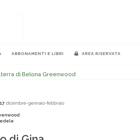
A
ABBONAMENTI E LIBRI
AREA RISERVATA
hilterra di Belona Greenwood
17
dicembre-gennaio-febbraio
reenwood
Fedele
io di Gina