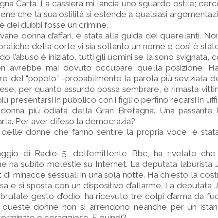
na Carta. La cassiera mi lancia uno sguardo ostile; cerc
ne che la sua ostilità si estende a qualsiasi argomentazi
e dei dubbi fosse un crimine.
ovane donna d’affari, è stata alla guida dei querelanti. N
ratiche della corte vi sia soltanto un nome e così è stato
l’abuso è iniziato, tutti gli uomini se la sono svignata, c
on avrebbe mai dovuto occupare quella posizione. Ha 
re del "popolo” -probabilmente la parola più seviziata 
se, per quanto assurdo possa sembrare, è rimasta vitti
 presentarsi in pubblico con i figli o perfino recarsi in uffi
 donna più odiata della Gran Bretagna. Una passante
rla. Per aver difeso la democrazia?
delle donne che fanno sentire la propria voce, è stat
gio di Radio 5, dell’emittente Bbc, ha rivelato che
e ha subìto molestie su Internet. La deputata laburista J
di minacce sessuali in una sola notte. Ha chiesto la cost
sa e si sposta con un dispositivo d’allarme. La deputata 
brutale gesto d’odio: ha ricevuto tre colpi d’arma da fu
e queste donne non si arrendono neanche per un istan
terminate e coraggiose. E quindi?