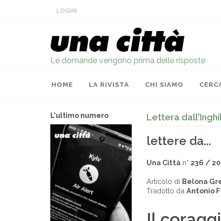
LOGIN
Le domande vengono prima delle risposte
HOME
LA RIVISTA
CHI SIAMO
CERC
L'ultimo numero
Lettera dall'Ing
lettere da...
Una Città
n°
236 / 20
Articolo di
Belona G
Tradotto da
Antonio 
Il coragg