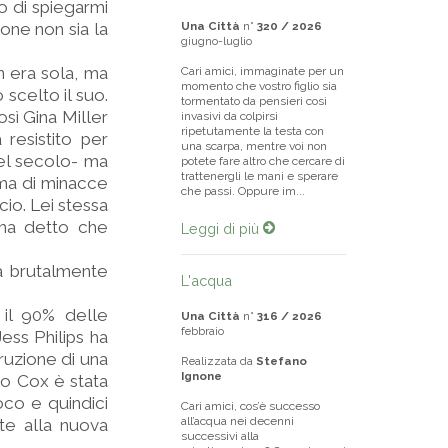
o di spiegarmi
one non sia la
Una Città
n°
320 / 2026
giugno-luglio
on era sola, ma
Cari amici, immaginate per un
momento che vostro figlio sia
 scelto il suo.
tormentato da pensieri così
osì Gina Miller
invasivi da colpirsi
ripetutamente la testa con
resistito per
una scarpa, mentre voi non
del secolo- ma
potete fare altro che cercare di
trattenergli le mani e sperare
ma di minacce
che passi. Oppure im...
cio. Lei stessa
 ha detto che
Leggi di più
a brutalmente
L'acqua
 il 90% delle
Una Città
n°
316 / 2026
febbraio
ess Philips ha
ruzione di una
Realizzata da
Stefano
Ignone
Jo Cox è stata
oco e quindici
Cari amici, cos’è successo
all’acqua nei decenni
te alla nuova
successivi alla