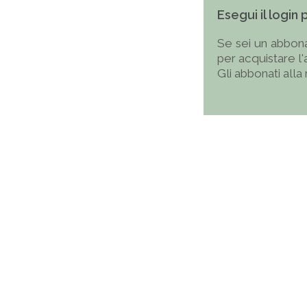
Esegui il login
Se sei un abbona
per acquistare l
Gli abbonati alla