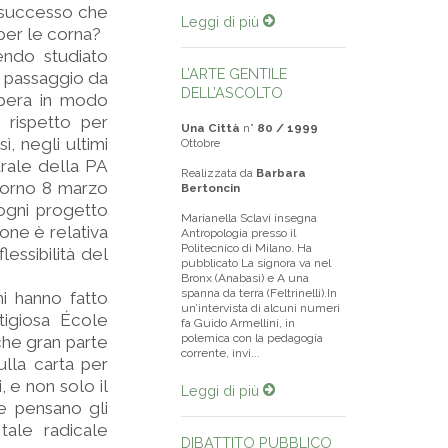
è successo che
Leggi di più
 per le corna?
vendo studiato
L’ARTE GENTILE
il passaggio da
DELL’ASCOLTO
opera in modo
i rispetto per
Una Città
n°
80 / 1999
ì, negli ultimi
Ottobre
rale della PA
Realizzata da
Barbara
giorno 8 marzo
Bertoncin
, ogni progetto
Marianella Sclavi insegna
one è relativa
Antropologia presso il
Politecnico di Milano. Ha
lessibilità del
pubblicato La signora va nel
Bronx (Anabasi) e A una
spanna da terra (Feltrinelli).In
mi hanno fatto
un’intervista di alcuni numeri
tigiosa École
fa Guido Armellini, in
polemica con la pedagogia
che gran parte
corrente, invi...
ulla carta per
, e non solo il
Leggi di più
ne pensano gli
tale radicale
DIBATTITO PUBBLICO