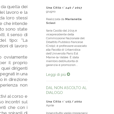
 da quella dei
Una Città
n°
240 / 2017
del lavoro e la
giugno
da loro stessi
Realizzata da
Marianella
 e che intende
Sclavi
ato sono state
Ilaria Casillo dal 2015 è
ti, il senso di
vicepresidente della
Commissione Nazionale del
el tipo: "La
Dibattito Pubblico francese
ioni di lavoro
(Cndp); è professore associato
alla Facoltà di Urbanistica
dell’Università Paris Est
mo ovviamente
Marne-la-Vallée. È stata
membro dell’Autorità di
er il proprio
garanzia e promozion...
 quei dirigenti
pegnati in una
Leggi di più
o in direzione
sperienza non
DAL NON ASCOLTO AL
DIALOGO
tivi al corso e
o incontri sul
Una Città
n°
103 / 2002
Aprile
enti che con i
he spiragli di
Innanzitutto voglio ringraziarvi