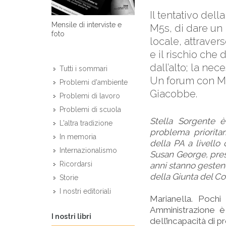
Il tentativo del
Mensile di interviste e
M5s, di dare un 
foto
locale, attraver
e il rischio che
dall’alto; la ne
Tutti i sommari
Un forum con Ma
Problemi d'ambiente
Giacobbe.
Problemi di lavoro
Problemi di scuola
Stella Sorgente 
L'altra tradizione
problema prioritar
In memoria
della PA a livell
Internazionalismo
Susan George, presi
Ricordarsi
anni stanno gestend
della Giunta del Co
Storie
I nostri editoriali
Marianella. Poch
Amministrazione è
I nostri libri
dell’incapacità di 