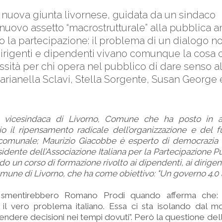
la nuova giunta livornese, guidata da un sindaco
nuovo assetto “macrostrutturale” alla pubblica 
so la partecipazione: il problema di un dialogo n
 dirigenti e dipendenti vivano comunque la cosa
cessità per chi opera nel pubblico di dare senso al
rianella Sclavi, Stella Sorgente, Susan George 
è vicesindaca di Livorno, Comune che ha posto in
io il ripensamento radicale dell’organizzazione e del 
o comunale; Maurizio Giacobbe è esperto di democrazia 
dente dell’Associazione Italiana per la Partecipazione Pu
o un corso di formazione rivolto ai dipendenti, ai dirigen
mune di Livorno, che ha come obiettivo: "Un governo 4.0 a
i smentirebbero Romano Prodi quando afferma che: 
 il vero problema italiano. Essa ci sta isolando dal 
prendere decisioni nei tempi dovuti”. Però la questione de