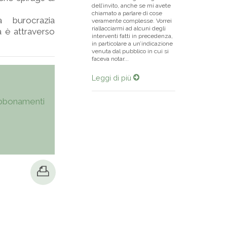
dell’invito, anche se mi avete
chiamato a parlare di cose
 burocrazia
veramente complesse. Vorrei
riallacciarmi ad alcuni degli
a è attraverso
interventi fatti in precedenza,
in particolare a un’indicazione
venuta dal pubblico in cui si
faceva notar...
Leggi di più
bbonamenti