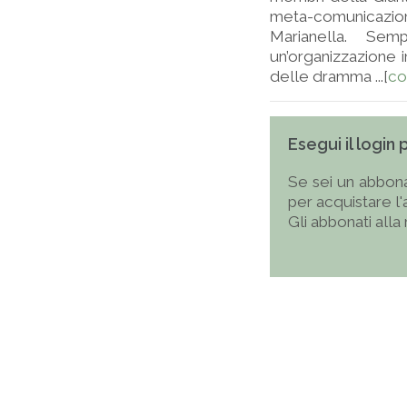
meta-comunicazio
Marianella. Se
un’organizzazione 
delle dramma ...[
co
Esegui il login
Se sei un abbona
per acquistare l
Gli abbonati alla