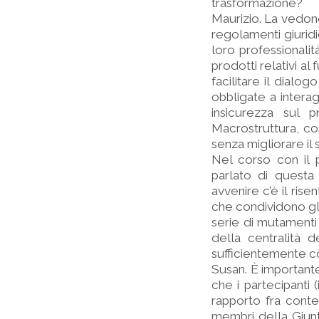
trasformazione?
Maurizio. La vedono
regolamenti giuridi
loro professionalit
prodotti relativi a
facilitare il dial
obbligate a interag
insicurezza sul 
Macrostruttura, co
senza migliorare il se
Nel corso con il 
parlato di questa
avvenire c’è il rise
che condividono gli
serie di mutamenti
della centralità 
sufficientemente c
Susan. È importante 
che i partecipanti 
rapporto fra conte
membri della Giunta