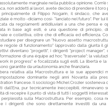
 assolutamente marginale nella pubblica opinione. Com’
ca, non addetti ai lavori, avete deciso di prendere il toro
è principalmente di Filippo Nogarin, il sindaco, che a
iale è molto -diciamo così- "lanciato nel futuro”. Per lui 
ccata da regolamenti antidiluviani a una che pensa e 
ata in base agli esiti, è una questione di principio, d
nale e collettiva, oltre che di efficacia ed efficienza. Cos
 studiare per disegnare un "Nuovo assetto macrostruttu
e regole di funzionamento” (approvato dalla giunta il 
iettivi diventano "progetti”, i dirigenti "project manager”
ormazione di una équipe ad hoc "trasversale”; la valutazi
"work in progress” e focalizzata sugli esiti. La libertà e la f
ono garantite da un’autonomia anche finanziaria.
ibera relativa alla Macrostruttura e le sue appendici 
’impostazione dominante negli anni Novanta alla pres
tration francese. Il sociologo Michel Crozier sosteneva 
ti dall’Ena, pur tecnicamente ineccepibili, rimanevano s
 di recepire il punto di vista di tutti i soggetti interessati
e perplessità sulla Macrostruttura. Per esempio, cosa 
 e i dirigenti che sono direttamente investiti da una 