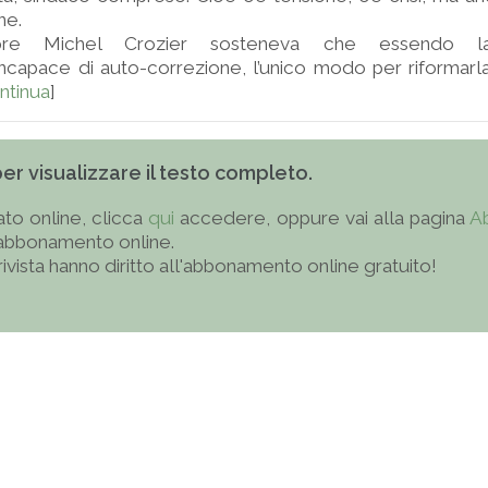
ne.
mpre Michel Crozier sosteneva che essendo la
incapace di auto-correzione, l’unico modo per riformarl
ntinua
]
 per visualizzare il testo completo.
to online, clicca
qui
accedere, oppure vai alla pagina
A
'abbonamento online.
 rivista hanno diritto all'abbonamento online gratuito!