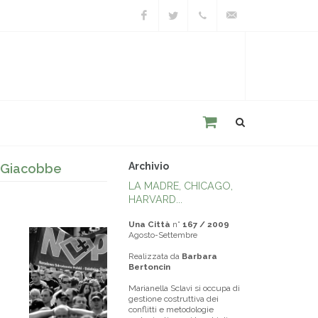
Facebook
Twitter
+39
unacitta@unacitta.o
0543
21422
Archivio
o Giacobbe
LA MADRE, CHICAGO,
HARVARD...
Una Città
n°
167 / 2009
Agosto-Settembre
Realizzata da
Barbara
Bertoncin
Marianella Sclavi si occupa di
gestione costruttiva dei
conflitti e metodologie