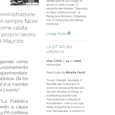
partecipative sui luoghi di
lavoro e nelle scuole. E’
docente del Master "Operatori
di Pace internazionali” di
amministrazione
Bologna e Bolzano. Collabora
on sempre facile
con il Consensus Building
Institute...
 come calata
 proprio lavoro.
Leggi di più
e Maurizio
LA DITTATURA
LIBERISTA
 agenda come
Una Città
n°
54 / 1996
Novembre
funzionamento
sperimentale;
Realizzata da
Mirella Fanti
bblica. Da tre
Susan George, laureata in
ti e ai membri
filosofia alla Sorbona e in
scienze sociali all’Ecole des
 Livorno”.
hautes études di Parigi, è
direttore associato del
Transnational Institute di
"La Pubblica
Amsterdam, che si occupa
mondo a causa
delle disparità tra il nord e il
sud del pianeta, è inoltre m...
lla PA continua