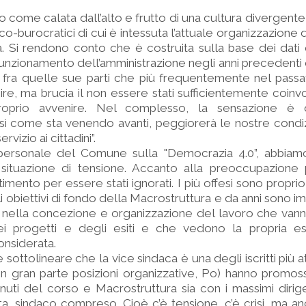
 come calata dall’alto e frutto di una cultura divergente
co-burocratici di cui è intessuta l’attuale organizzazione 
à. Si rendono conto che è costruita sulla base dei dati 
l funzionamento dell’amministrazione negli anni precedenti
ogo fra quelle sue parti che più frequentemente nel pass
ire, ma brucia il non essere stati sufficientemente coinvol
proprio avvenire. Nel complesso, la sensazione è d
sì come sta venendo avanti, peggiorerà le nostre condiz
rvizio ai cittadini”.
personale del Comune sulla "Democrazia 4.0”, abbia
 situazione di tensione. Accanto alla preoccupazione p
ntimento per essere stati ignorati. I più offesi sono proprio
 obiettivi di fondo della Macrostruttura e da anni sono im
 nella concezione e organizzazione del lavoro che vann
dei progetti e degli esiti e che vedono la propria e
onsiderata.
sottolineare che la vice sindaca è una degli iscritti più at
(in gran parte posizioni organizzative, Po) hanno promoss
nuti del corso e Macrostruttura sia con i massimi dirig
, sindaco compreso. Cioè c’è tensione, c’è crisi, ma anc