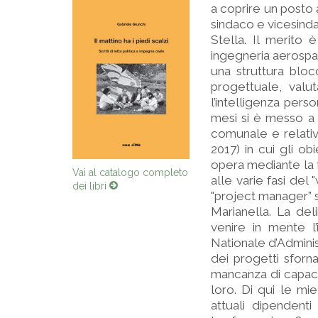
a coprire un posto
sindaco e vicesinda
Stella. Il merito 
ingegneria aerospaz
una struttura blo
progettuale, valut
l’intelligenza perso
mesi si è messo a
comunale e relativ
2017) in cui gli ob
opera mediante la f
Vai al catalogo completo
alle varie fasi del 
dei libri
"project manager” s
Marianella. La del
venire in mente l
Nationale d’Adminis
dei progetti sforna
mancanza di capacità
loro. Di qui le mi
attuali dipendenti