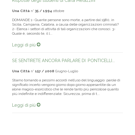
Risposte degli studenti di Carla Melazzini
Una Città
n°
35 / 1994
ottobre
DOMANDE 1- Quante persone sono morte, a partire dal 1980, in
Sicilia, Campania, Calabria, a causa delle organizzazioni criminali?
2- Elenca i settori di attività di tali organizzazioni che conosci. 3-
Quale è, secondo te, il l...
Leggi di più
SE SENTIRETE ANCORA PARLARE DI PONTICELLI...
Una Città
n°
157 / 2008
Giugno-Luglio
Stiamo tornando a pessimi accordi nell’uso del linguaggio: parole di
significato incerto vengono giorno dopo giorno appesantite da un
alone magico-esorcistico che le rende tanto più pericolose quanto
più indefinite e indifferenziate. Sicurezza, prima di t...
Leggi di più