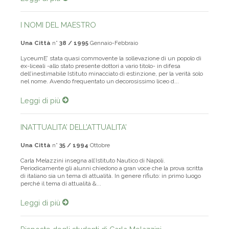
Leggi di più
I NOMI DEL MAESTRO
Una Città
n°
38 / 1995
Gennaio-Febbraio
LyceumE’ stata quasi commovente la sollevazione di un popolo di
ex-liceali -allo stato presente dottori a vario titolo- in difesa
dell’inestimabile Istituto minacciato di estinzione, per la verità solo
nel nome. Avendo frequentato un decorosissimo liceo d...
Leggi di più
INATTUALITA’ DELL’ATTUALITA’
Una Città
n°
35 / 1994
Ottobre
Carla Melazzini insegna all’Istituto Nautico di Napoli.
Periodicamente gli alunni chiedono a gran voce che la prova scritta
di italiano sia un tema di attualità. In genere rifiuto: in primo luogo
perché il tema di attualità &...
Leggi di più