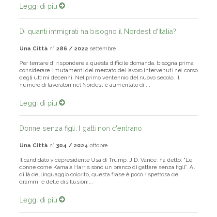
Leggi di più
Di quanti immigrati ha bisogno il Nordest d’Italia?
Una Città
n°
286 / 2022
settembre
Per tentare di rispondere a questa difficile domanda, bisogna prima
considerare i mutamenti del mercato del lavoro intervenuti nel corso
degli ultimi decenni. Nel primo ventennio del nuovo secolo, il
numero di lavoratori nel Nordest è aumentato di ...
Leggi di più
Donne senza figli. I gatti non c'entrano
Una Città
n°
304 / 2024
ottobre
Il candidato vicepresidente Usa di Trump, J.D. Vance, ha detto: “Le
donne come Kamala Harris sono un branco di gattare senza figli”. Al
di là del linguaggio colorito, questa frase è poco rispettosa dei
drammi e delle disillusioni...
Leggi di più