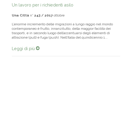
Un lavoro per i richiedenti asilo
Una Città
n°
243 / 2017
ottobre
L’enorme incremento delle migrazioni a lungo raggio nel mondo
contemporaneo è frutto, innanzitutto, della maggior facilità dei
trasporti, e in secondo luogo dell’accentuarsi degli elementi di
attrazione (pull) e fuga (push). Nell’Italia del quindicennio 1...
Leggi di più