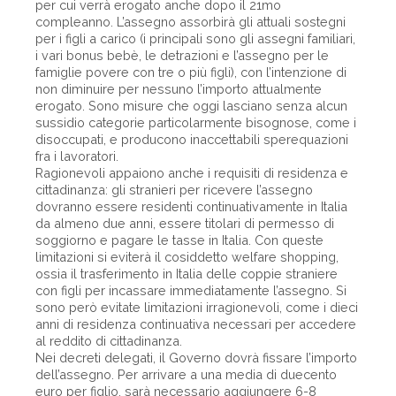
per cui verrà erogato anche dopo il 21mo
compleanno. L’assegno assorbirà gli attuali sostegni
per i figli a carico (i principali sono gli assegni familiari,
i vari bonus bebè, le detrazioni e l’assegno per le
famiglie povere con tre o più figli), con l’intenzione di
non diminuire per nessuno l’importo attualmente
erogato. Sono misure che oggi lasciano senza alcun
sussidio categorie particolarmente bisognose, come i
disoccupati, e producono inaccettabili sperequazioni
fra i lavoratori.
Ragionevoli appaiono anche i requisiti di residenza e
cittadinanza: gli stranieri per ricevere l’assegno
dovranno essere residenti continuativamente in Italia
da almeno due anni, essere titolari di permesso di
soggiorno e pagare le tasse in Italia. Con queste
limitazioni si eviterà il cosiddetto welfare shopping,
ossia il trasferimento in Italia delle coppie straniere
con figli per incassare immediatamente l’assegno. Si
sono però evitate limitazioni irragionevoli, come i dieci
anni di residenza continuativa necessari per accedere
al reddito di cittadinanza.
Nei decreti delegati, il Governo dovrà fissare l’importo
dell’assegno. Per arrivare a una media di duecento
euro per figlio, sarà necessario aggiungere 6-8