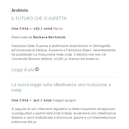
Archivio
IL FUTURO CHE CI ASPETTA
Una Città
n°
163 / 2009
Marzo
Realizzata da
Barbara Bertoncin
Gianpiero Dalla Zuanna è professore straordinario in Demografia
all’Università di Padova. Assieme a Francesco Billari, recentemente,
ha pubblicato La rivoluzione nella culla. Il declino che non c’è,
Università Bocconi editore, 2008.La ricerca che avete co...
Leggi di più
La nuova legge sulla cittadinanza: una rivoluzione a
metà
Una Città
n°
310 / 2025
maggio-giugno
A seguito di vari interventi legislativi e delle imponenti emigrazioni
susseguitesi a partire dall’Unità d’Italia, le persone con cittadinanza
italiana si sono moltiplicate a dismisura, grazie a un’interpretazione
estensiva del pr...