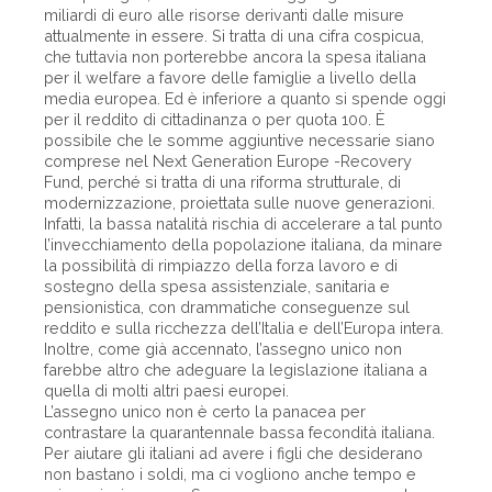
miliardi di euro alle risorse derivanti dalle misure
attualmente in essere. Si tratta di una cifra cospicua,
che tuttavia non porterebbe ancora la spesa italiana
per il welfare a favore delle famiglie a livello della
media europea. Ed è inferiore a quanto si spende oggi
per il reddito di cittadinanza o per quota 100. È
possibile che le somme aggiuntive necessarie siano
comprese nel Next Generation Europe -Recovery
Fund, perché si tratta di una riforma strutturale, di
modernizzazione, proiettata sulle nuove generazioni.
Infatti, la bassa natalità rischia di accelerare a tal punto
l’invecchiamento della popolazione italiana, da minare
la possibilità di rimpiazzo della forza lavoro e di
sostegno della spesa assistenziale, sanitaria e
pensionistica, con drammatiche conseguenze sul
reddito e sulla ricchezza dell’Italia e dell’Europa intera.
Inoltre, come già accennato, l’assegno unico non
farebbe altro che adeguare la legislazione italiana a
quella di molti altri paesi europei.
L’assegno unico non è certo la panacea per
contrastare la quarantennale bassa fecondità italiana.
Per aiutare gli italiani ad avere i figli che desiderano
non bastano i soldi, ma ci vogliono anche tempo e