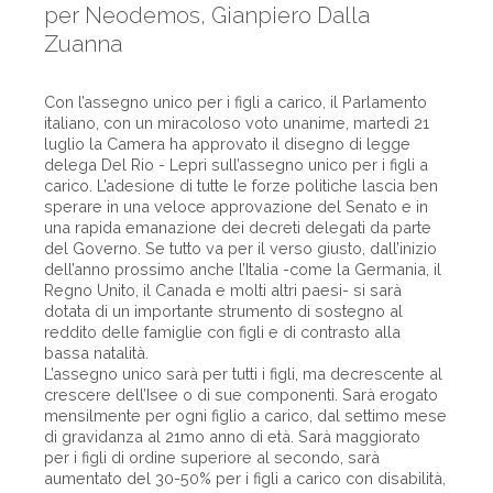
per Neodemos, Gianpiero Dalla
Zuanna
Con l’assegno unico per i figli a carico, il Parlamento
italiano, con un miracoloso voto unanime, martedì 21
luglio la Camera ha approvato il disegno di legge
delega Del Rio - Lepri sull’assegno unico per i figli a
carico. L’adesione di tutte le forze politiche lascia ben
sperare in una veloce approvazione del Senato e in
una rapida emanazione dei decreti delegati da parte
del Governo. Se tutto va per il verso giusto, dall’inizio
dell’anno prossimo anche l’Italia -come la Germania, il
Regno Unito, il Canada e molti altri paesi- si sarà
dotata di un importante strumento di sostegno al
reddito delle famiglie con figli e di contrasto alla
bassa natalità.
L’assegno unico sarà per tutti i figli, ma decrescente al
crescere dell’Isee o di sue componenti. Sarà erogato
mensilmente per ogni figlio a carico, dal settimo mese
di gravidanza al 21mo anno di età. Sarà maggiorato
per i figli di ordine superiore al secondo, sarà
aumentato del 30-50% per i figli a carico con disabilità,