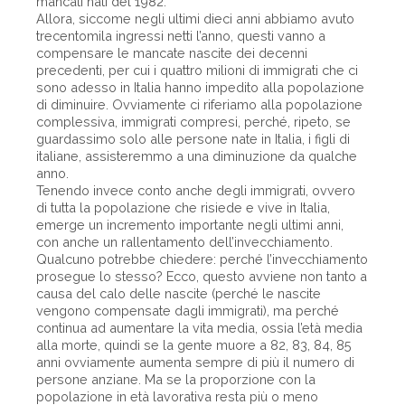
mancati nati del 1982.
Allora, siccome negli ultimi dieci anni abbiamo avuto
trecentomila ingressi netti l’anno, questi vanno a
compensare le mancate nascite dei decenni
precedenti, per cui i quattro milioni di immigrati che ci
sono adesso in Italia hanno impedito alla popolazione
di diminuire. Ovviamente ci riferiamo alla popolazione
complessiva, immigrati compresi, perché, ripeto, se
guardassimo solo alle persone nate in Italia, i figli di
italiane, assisteremmo a una diminuzione da qualche
anno.
Tenendo invece conto anche degli immigrati, ovvero
di tutta la popolazione che risiede e vive in Italia,
emerge un incremento importante negli ultimi anni,
con anche un rallentamento dell’invecchiamento.
Qualcuno potrebbe chiedere: perché l’invecchiamento
prosegue lo stesso? Ecco, questo avviene non tanto a
causa del calo delle nascite (perché le nascite
vengono compensate dagli immigrati), ma perché
continua ad aumentare la vita media, ossia l’età media
alla morte, quindi se la gente muore a 82, 83, 84, 85
anni ovviamente aumenta sempre di più il numero di
persone anziane. Ma se la proporzione con la
popolazione in età lavorativa resta più o meno