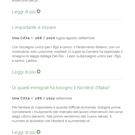
estensiva del pr...
Leggi di più
L'importante è iniziare
Una Città
n°
268 / 2020
luglio-agosto-settembre
Con l’assegno unico per i figli a carico, il Parlamento italiano, con un
miracoloso voto unanime, martedì 21 luglio la Camera ha approvato il
disegno di legge delega Del Rio - Lepri sull’assegno unico per i figli
a carico. L’adesi...
Leggi di più
Di quanti immigrati ha bisogno il Nordest d’Italia?
Una Città
n°
286 / 2022
settembre
Per tentare di rispondere a questa difficile domanda, bisogna prima
considerare i mutamenti del mercato del lavoro intervenuti nel corso
degli ultimi decenni. Nel primo ventennio del nuovo secolo, il
numero di lavoratori nel Nordest è aumentato di ...
Leggi di più