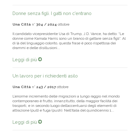
Donne senza figli. I gatti non c'entrano
Una Città
n°
304 / 2024
ottobre
Il candidato vicepresidente Usa di Trump, J.D. Vance, ha detto: “Le
donne come Kamala Harris sono un branco di gattare senza figli”. Al
di là del linguaggio colorito, questa frase è poco rispettosa dei
drammi e delle disillusioni...
Leggi di più
Un lavoro per i richiedenti asilo
Una Città
n°
243 / 2017
ottobre
L’enorme incremento delle migrazioni a lungo raggio nel mondo
contemporaneo è frutto, innanzitutto, della maggior facilità dei
trasporti, e in secondo luogo dell’accentuarsi degli elementi di
attrazione (pull) e fuga (push). Nell’Italia del quindicennio 1...
Leggi di più