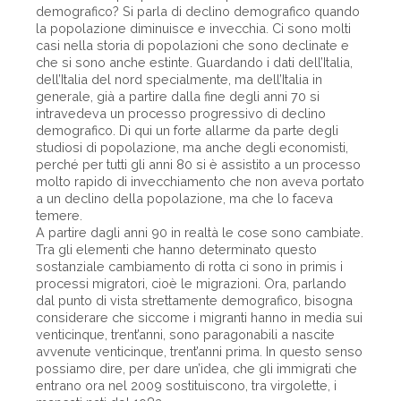
demografico? Si parla di declino demografico quando
la popolazione diminuisce e invecchia. Ci sono molti
casi nella storia di popolazioni che sono declinate e
che si sono anche estinte. Guardando i dati dell’Italia,
dell’Italia del nord specialmente, ma dell’Italia in
generale, già a partire dalla fine degli anni 70 si
intravedeva un processo progressivo di declino
demografico. Di qui un forte allarme da parte degli
studiosi di popolazione, ma anche degli economisti,
perché per tutti gli anni 80 si è assistito a un processo
molto rapido di invecchiamento che non aveva portato
a un declino della popolazione, ma che lo faceva
temere.
A partire dagli anni 90 in realtà le cose sono cambiate.
Tra gli elementi che hanno determinato questo
sostanziale cambiamento di rotta ci sono in primis i
processi migratori, cioè le migrazioni. Ora, parlando
dal punto di vista strettamente demografico, bisogna
considerare che siccome i migranti hanno in media sui
venticinque, trent’anni, sono paragonabili a nascite
avvenute venticinque, trent’anni prima. In questo senso
possiamo dire, per dare un’idea, che gli immigrati che
entrano ora nel 2009 sostituiscono, tra virgolette, i