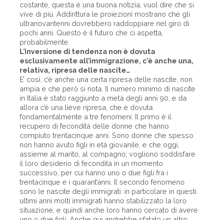
costante, questa è una buona notizia, vuol dire che si
vive di più. Addirittura le proiezioni mostrano che gli
ultranovantenni dovrebbero raddoppiare nel giro di
pochi anni. Questo è il futuro che ci aspetta,
probabilmente.
L’inversione di tendenza non è dovuta
esclusivamente all’immigrazione, c’è anche una,
relativa, ripresa delle nascite…
E’ così, c’è anche una certa ripresa delle nascite, non
ampia e che però si nota. Il numero minimo di nascite
in Italia è stato raggiunto a metà degli anni 90, e da
allora c’è una lieve ripresa, che è dovuta
fondamentalmente a tre fenomeni. Il primo è il
recupero di fecondità delle donne che hanno
compiuto trentacinque anni. Sono donne che spesso
non hanno avuto figli in età giovanile, e che oggi,
assieme al marito, al compagno, vogliono soddisfare
il loro desiderio di fecondità in un momento
successivo, per cui hanno uno o due figli fra i
trentacinque e i quarant’anni. Il secondo fenomeno
sono le nascite degli immigrati: in particolare in questi
ultimi anni molti immigrati hanno stabilizzato la loro
situazione, e quindi anche loro hanno cercato di avere
uno o due figli. Anche qui andrebbe sfatato un altro