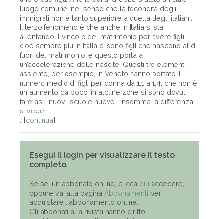
luogo comune, nel senso che la fecondità degli
immigrati non è tanto superiore a quella degli italiani.
Il terzo fenomeno è che anche in Italia si sta
allentando il vincolo del matrimonio per avere figli,
cioè sempre più in Italia ci sono figli che nascono al di
fuori del matrimonio, e questo porta a
un’accelerazione delle nascite. Questi tre elementi
assieme, per esempio, in Veneto hanno portato il
numero medio di figli per donna da 1,1 a 1,4, che non è
un aumento da poco: in alcune zone si sono dovuti
fare asili nuovi, scuole nuove… Insomma la differenza
si vede.
...[
continua
]
Esegui il login per visualizzare il testo
completo.
Se sei un abbonato online, clicca
qui
accedere,
oppure vai alla pagina
Abbonamenti
per
acquistare l'abbonamento online.
Gli abbonati alla rivista hanno diritto