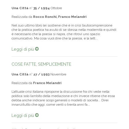
LA VARIETA’ DEL REALE
Una Città
n°
35 / 1994
Ottobre
Realizzata da
Rocco Ronchi, Franco Melandri
Nel suo ultimo libro lei sostiene che è in crisi l’autocomprensione
che la pratica poetica ha avuto di se stessa nella modernità e quindi
è necessario che la poesia si riapra, che ritrovi uno spazio
comunicativo. Ma cosa vuol dire che la poesia, e la lett...
Leggi di più
COSE FATTE, SEMPLICEMENTE
Una Città
n°
27 / 1993
Novembre
Realizzata da
Franco Melandri
L’attuale crisi italiana ripropone la discussione fra chi vede nella
politica solo l’ambito della mediazione e chi invece ritiene che essa
debba anche indicare scopi generali o modelli di società... Direi
innanzitutto che oggi, come venti o trenta anni fa...
Leggi di più