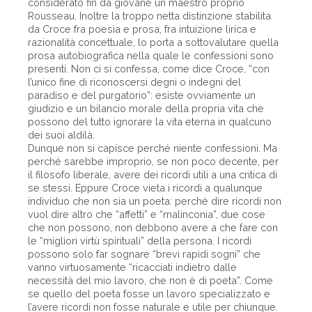
considerato fin da giovane un maestro proprio
Rousseau. Inoltre la troppo netta distinzione stabilita
da Croce fra poesia e prosa, fra intuizione lirica e
razionalità concettuale, lo porta a sottovalutare quella
prosa autobiografica nella quale le confessioni sono
presenti. Non ci si confessa, come dice Croce, “con
l’unico fine di riconoscersi degni o indegni del
paradiso e del purgatorio”: esiste ovviamente un
giudizio e un bilancio morale della propria vita che
possono del tutto ignorare la vita eterna in qualcuno
dei suoi aldilà.
Dunque non si capisce perché niente confessioni. Ma
perché sarebbe improprio, se non poco decente, per
il filosofo liberale, avere dei ricordi utili a una critica di
se stessi. Eppure Croce vieta i ricordi a qualunque
individuo che non sia un poeta: perché dire ricordi non
vuol dire altro che “affetti” e “malinconia”, due cose
che non possono, non debbono avere a che fare con
le “migliori virtù spirituali” della persona. I ricordi
possono solo far sognare “brevi rapidi sogni” che
vanno virtuosamente “ricacciati indietro dalle
necessità del mio lavoro, che non è di poeta”. Come
se quello del poeta fosse un lavoro specializzato e
l’avere ricordi non fosse naturale e utile per chiunque.