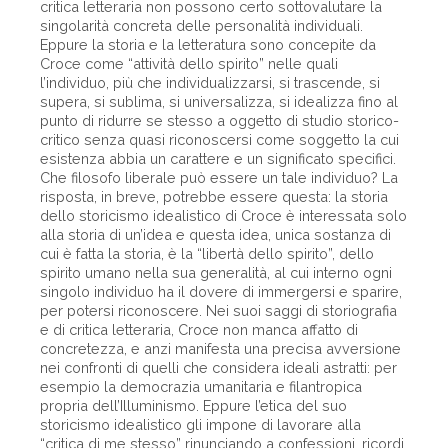
critica letteraria non possono certo sottovalutare la
singolarità concreta delle personalità individuali.
Eppure la storia e la letteratura sono concepite da
Croce come “attività dello spirito” nelle quali
l’individuo, più che individualizzarsi, si trascende, si
supera, si sublima, si universalizza, si idealizza fino al
punto di ridurre se stesso a oggetto di studio storico-
critico senza quasi riconoscersi come soggetto la cui
esistenza abbia un carattere e un significato specifici.
Che filosofo liberale può essere un tale individuo? La
risposta, in breve, potrebbe essere questa: la storia
dello storicismo idealistico di Croce è interessata solo
alla storia di un’idea e questa idea, unica sostanza di
cui è fatta la storia, è la “libertà dello spirito”, dello
spirito umano nella sua generalità, al cui interno ogni
singolo individuo ha il dovere di immergersi e sparire,
per potersi riconoscere. Nei suoi saggi di storiografia
e di critica letteraria, Croce non manca affatto di
concretezza, e anzi manifesta una precisa avversione
nei confronti di quelli che considera ideali astratti: per
esempio la democrazia umanitaria e filantropica
propria dell’Illuminismo. Eppure l’etica del suo
storicismo idealistico gli impone di lavorare alla
“critica di me stesso” rinunciando a confessioni, ricordi