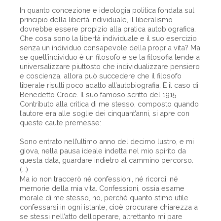
In quanto concezione e ideologia politica fondata sul
principio della libertà individuale, il liberalismo
dovrebbe essere propizio alla pratica autobiografica.
Che cosa sono la libertà individuale e il suo esercizio
senza un individuo consapevole della propria vita? Ma
se quell’individuo è un filosofo e se la filosofia tende a
universalizzare piuttosto che individualizzare pensiero
e coscienza, allora può succedere che il filosofo
liberale risulti poco adatto all’autobiografia. È il caso di
Benedetto Croce. Il suo famoso scritto del 1915
Contributo alla critica di me stesso, composto quando
l’autore era alle soglie dei cinquant’anni, si apre con
queste caute premesse:
Sono entrato nell’ultimo anno del decimo lustro, e mi
giova, nella pausa ideale indetta nel mio spirito da
questa data, guardare indietro al cammino percorso.
(...)
Ma io non traccerò né confessioni, né ricordi, né
memorie della mia vita. Confessioni, ossia esame
morale di me stesso, no, perché quanto stimo utile
confessarsi in ogni istante, cioè procurare chiarezza a
se stessi nell’atto dell’operare, altrettanto mi pare