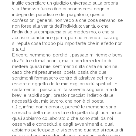
inutile esercitare un giudizio universale sulla propria
vita. Rimosso l’unico fine di riconoscersi degni o
indegni del paradiso e del purgatorio, queste
confessioni generali non vedo a che cosa servano, se
non forse alla vanità dell’individuo: vanità, o che
l’individuo si compiaccia di sé medesimo, o che si
accusi e condanni e gema, perché in ambo i casi egli
si reputa cosa troppo più importante che in effetto non
sia. (...)
E ricordi nemmeno, perché il passato mi riempie bensì
di affetti e di malinconia, ma io non terrei lecito di
mettere questi miei sentimenti sulla carta se non nel
caso che mi presumessi poeta, ossia che quei
sentimenti formassero centro di attrattiva del mio
essere e oggetto delle mie migliori virtù spirituali. E
certamente il passato mi fa sovente sognare; ma di
brevi e rapidi sogni, presto ricacciati indietro dalle
necessità del mio lavoro, che non è di poeta.
(...) E, infine, non memorie, perché le memorie sono
cronache della nostra vita e di quella degli uomini coi
quali abbiamo collaborato o che sono stati da noi
osservati e conosciuti, e degli avvenimenti ai quali
abbiamo partecipato; e si scrivono quando si reputa di
poter serbare ai posteri alcune importanti notizie che