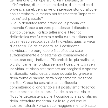
Le memorie di un operaio, di un impiegato, di
un’infermiera, di una maestra d’asilo, di un medico di
provincia, sarebbero prive di interesse storiografico e
non sarebbero un mezzo per trasmettere “importanti
notizie” sul passato?
Quello dell’autoesame critico della propria vita
secondo Croce è un vero paradosso: il filosofo e
storico liberale, il critico letterario e il teorico
dell’estetica che fu centrale nella cultura italiana per
circa mezzo secolo, svaluta l’individuo, quasi si vieta
di esserlo. C’è da chiedersi se il cosiddetto
individualismo borghese e filosofico sia stato
sufficientemente e onestamente consapevole e
rispettoso degli individui. Più probabile, più realistica,
più storicamente fondata sembra l’idea che tutti i veri
individualisti siano stati sempre antiborghesi e spesso
antifilosofici, critici della classe sociale borghese e
della forma di sapere detta propriamente filosofica.
In effetti Croce ha costruito la sua filosofia
combattendo o ignorando sia il positivismo filosofico
che le scienze della società e della psiche, sia le
filosofie dell’esistenza che il cosiddetto irrazionalismo
della letteratura moderna, sia le religioni che le
scienze naturali. Forse il suo maggiore merito è stato