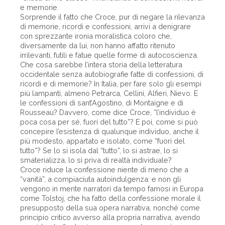
e memorie.
Sorprende il fatto che Croce, pur di negare la rilevanza
di memorie, ricordi e confessioni, arrivi a denigrare
con sprezzante ironia moralistica coloro che,
diversamente da lui, non hanno affatto ritenuto
irrilevanti, futili e fatue quelle forme di autocoscienza.
Che cosa sarebbe l’intera storia della letteratura
occidentale senza autobiografie fatte di confessioni, di
ricordi e di memorie? In Italia, per fare solo gli esempi
più lampanti, almeno Petrarca, Cellini, Alfieri, Nievo. E
le confessioni di sant’Agostino, di Montaigne e di
Rousseau? Davvero, come dice Croce, “l’individuo è
poca cosa per sé, fuori del tutto”? E poi, come si può
concepire l’esistenza di qualunque individuo, anche il
più modesto, appartato e isolato, come “fuori del
tutto”? Se lo si isola dal “tutto”, lo si astrae, lo si
smaterializza, lo si priva di realtà individuale?
Croce riduce la confessione niente di meno che a
“vanità”, a compiaciuta autoindulgenza: e non gli
vengono in mente narratori da tempo famosi in Europa
come Tolstoj, che ha fatto della confessione morale il
presupposto della sua opera narrativa, nonché come
principio critico avverso alla propria narrativa, avendo