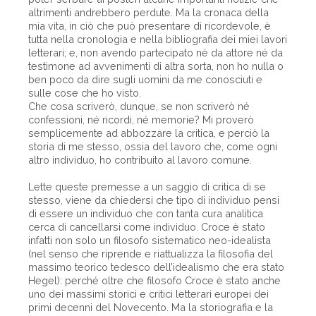
altrimenti andrebbero perdute. Ma la cronaca della
mia vita, in ciò che può presentare di ricordevole, è
tutta nella cronologia e nella bibliografia dei miei lavori
letterari; e, non avendo partecipato né da attore né da
testimone ad avvenimenti di altra sorta, non ho nulla o
ben poco da dire sugli uomini da me conosciuti e
sulle cose che ho visto.
Che cosa scriverò, dunque, se non scriverò né
confessioni, né ricordi, né memorie? Mi proverò
semplicemente ad abbozzare la critica, e perciò la
storia di me stesso, ossia del lavoro che, come ogni
altro individuo, ho contribuito al lavoro comune.
Lette queste premesse a un saggio di critica di se
stesso, viene da chiedersi che tipo di individuo pensi
di essere un individuo che con tanta cura analitica
cerca di cancellarsi come individuo. Croce è stato
infatti non solo un filosofo sistematico neo-idealista
(nel senso che riprende e riattualizza la filosofia del
massimo teorico tedesco dell’idealismo che era stato
Hegel): perché oltre che filosofo Croce è stato anche
uno dei massimi storici e critici letterari europei dei
primi decenni del Novecento. Ma la storiografia e la