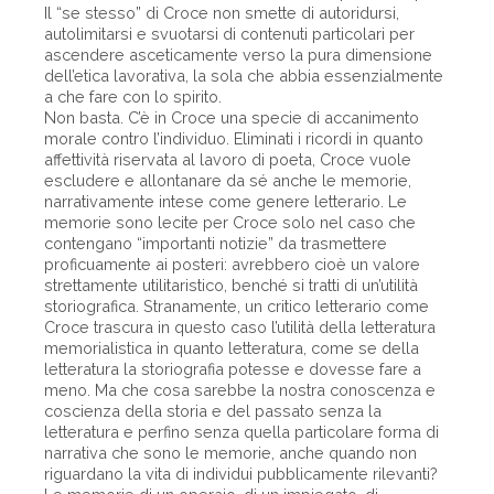
Il “se stesso” di Croce non smette di autoridursi,
autolimitarsi e svuotarsi di contenuti particolari per
ascendere asceticamente verso la pura dimensione
dell’etica lavorativa, la sola che abbia essenzialmente
a che fare con lo spirito.
Non basta. C’è in Croce una specie di accanimento
morale contro l’individuo. Eliminati i ricordi in quanto
affettività riservata al lavoro di poeta, Croce vuole
escludere e allontanare da sé anche le memorie,
narrativamente intese come genere letterario. Le
memorie sono lecite per Croce solo nel caso che
contengano “importanti notizie” da trasmettere
proficuamente ai posteri: avrebbero cioè un valore
strettamente utilitaristico, benché si tratti di un’utilità
storiografica. Stranamente, un critico letterario come
Croce trascura in questo caso l’utilità della letteratura
memorialistica in quanto letteratura, come se della
letteratura la storiografia potesse e dovesse fare a
meno. Ma che cosa sarebbe la nostra conoscenza e
coscienza della storia e del passato senza la
letteratura e perfino senza quella particolare forma di
narrativa che sono le memorie, anche quando non
riguardano la vita di individui pubblicamente rilevanti?