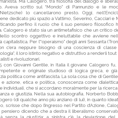
arxista. Ma Calogero, tra filosofia del dialogo e liberal
o. Aveva scritto sul “Mondo” di Pannunzio e le mod
 Nietzsche) lo cancellarono presto. Oggi, nell’Encic
viene dedicato più spazio a Vattimo, Severino, Cacciari 
icando perfino il ruolo che il suo pensiero filosofico 
ta. Calogero è stato sia un antimetafisico che un critico 
dello scontro oggettivo e ineluttabile che avviene nell
 capitalistica. Per l’“operaismo” degli anni Sessanta (Tron
n c’era neppure bisogno di una coscienza di classe 
ologia”, il loro istinto negativo e distruttivo a renderli tou
listi e rivoluzionari.
 con Giovanni Gentile, in Italia il giovane Calogero fu,
competente e originale studioso di logica greca, e già
zia politica come antifascista. La sola cosa che di Gentil
 e azione, etica e politica, conoscenza come dialettica
 individuali, che si accordano moralmente per la ricerca d
ianza e giustizia. Nella sua autobiografia, Norberto Bob
gero (di qualche anno più anziano di lui), in quanto idea
mo, scrisse che dopo l’ingresso nel Partito d’Azione, Cal
io pensiero dicendo che a destra il liberalismo conserva
tà senza la giustizia; a sinistra c’è la deviazione del 