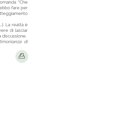
domanda “Che
debbo fare per
tteggiamento
.]. La realtà è
ere di lasciar
a discussione.
timonianza di