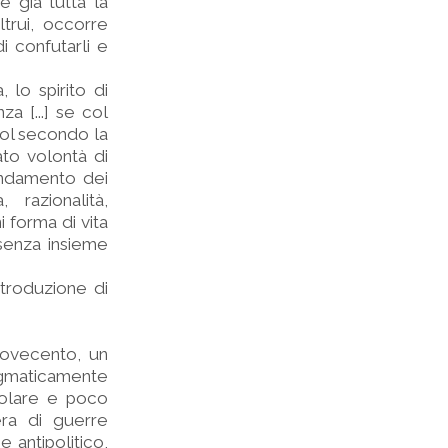
 già tutta la
ltrui, occorre
i confutarli e
 lo spirito di
za [...] se col
 col secondo la
ato volontà di
fondamento dei
 razionalità,
i forma di vita
 senza insieme
ntroduzione di
Novecento, un
ogmaticamente
polare e poco
era di guerre
 antipolitico,