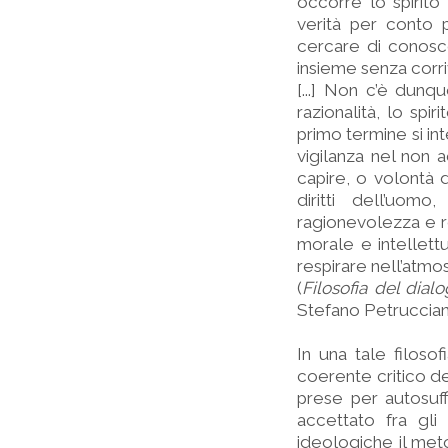
occorre lo spirit
verità per conto p
cercare di conosce
insieme senza corri
[...] Non c’è dunqu
razionalità, lo spir
primo termine si in
vigilanza nel non 
capire, o volontà 
diritti dell’uomo
ragionevolezza e re
morale e intellett
respirare nell’atmo
(
Filosofia del dial
Stefano Petruccian
In una tale filos
coerente critico d
prese per autosuf
accettato fra gli
ideologiche il met