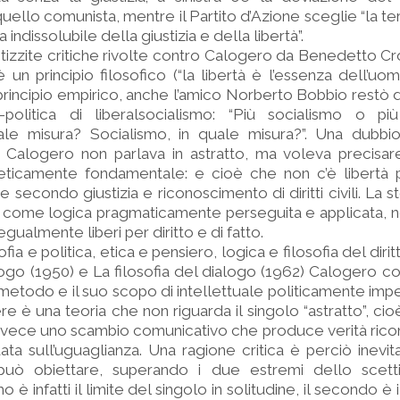
uello comunista, mentre il Partito d’Azione sceglie “la ter
ndissolubile della giustizia e della libertà”.
 stizzite critiche rivolte contro Calogero da Benedetto 
 è un principio filosofico (“la libertà è l’essenza dell’u
 principio empirico, anche l’amico Norberto Bobbio restò 
o-politica di liberalsocialismo: “Più socialismo o più
ale misura? Socialismo, in quale misura?”. Una dubbios
e Calogero non parlava in astratto, ma voleva precisar
eticamente fondamentale: e cioè che non c’è libertà 
 secondo giustizia e riconoscimento di diritti civili. La st
sa come logica pragmaticamente perseguita e applicata, n
 egualmente liberi per diritto e di fatto.
ofia e politica, etica e pensiero, logica e filosofia del diri
go (1950) e La filosofia del dialogo (1962) Calogero c
 metodo e il suo scopo di intellettuale politicamente imp
e è una teoria che non riguarda il singolo “astratto”, cioè
vece uno scambio comunicativo che produce verità ricono
ata sull’uguaglianza. Una ragione critica è perciò inevi
 può obiettare, superando i due estremi dello scet
 è infatti il limite del singolo in solitudine, il secondo è i