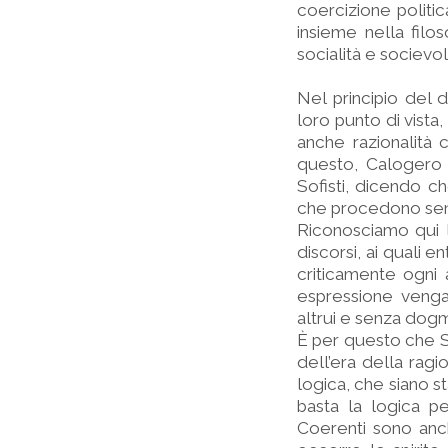
coercizione politi
insieme nella filoso
socialità e socievo
Nel principio del d
loro punto di vista,
anche razionalità 
questo, Calogero è
Sofisti, dicendo ch
che procedono senza 
Riconosciamo qui l
discorsi, ai quali 
criticamente ogni
espressione venga 
altrui e senza dog
È per questo che So
dell’era della ragi
logica, che siano st
basta la logica p
Coerenti sono anch