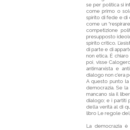
se per politica si 
come primo o solo
spirito di fede e d
come un “respirare 
competizione poli
presupposto ideolog
spirito critico. L’esi
di parte e di appart
non etica. È chiaro
poi, visse Calogero
antimarxista e anti
dialogo non c’era p
A questo punto la 
democrazia. Se la 
mancano sia il libe
dialogo; e i partit
della verità al di 
libro Le regole del
La democrazia è u