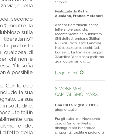
Ottobre
za via”, quella
Realizzata da
Katia
Alesiano, Franco Melandri
Croce, secondo
omo”) mentre la
Alfonso Berardinelli, critico
letterario e saggista,
dubbioso sulla
recentemente ha pubblicato:
 liberalismo?
Stili dell’estremismo (Editori
Riuniti), Cactus (ed L’ancora),
ità piuttosto
Nel paese dei balocchi, (ed.
e qualcosa di
Donzelli), La forma del saggio
(Marsilio).Di che cosa parliamo
per chi non è
quando parliamo di ...
essa “filosofia
on è possibile
Leggi di più
tto. Con le due
SIMONE WEIL,
onclude la sua
CAPITALISMO, MARX
egnato. La sua
 in solitudine.
Una Città
n°
320 / 2026
giugno-luglio
sciute tali in
tabilmente una
Fra gli autori del Novecento, il
caso di Simone Weil si
ticismo e del
distingue per la assoluta
l difetto della
singolarità, vastità e profondità