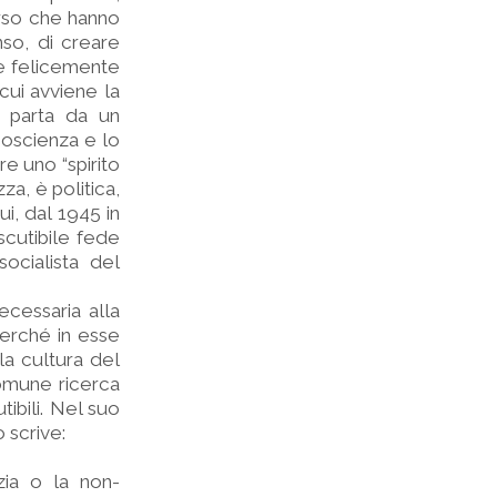
orso che hanno
so, di creare
ce felicemente
cui avviene la
i parta da un
coscienza e lo
are uno “spirito
za, è politica,
i, dal 1945 in
iscutibile fede
socialista del
ecessaria alla
erché in esse
la cultura del
comune ricerca
tibili. Nel suo
 scrive:
zia o la non-