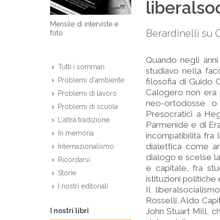
liberalsoc
Mensile di interviste e
Berardinelli su
foto
Quando negli anni
Tutti i sommari
studiavo nella fac
Problemi d'ambiente
filosofia di Guido
Calogero non era p
Problemi di lavoro
neo-ortodosse o 
Problemi di scuola
Presocratici a He
L'altra tradizione
Parmenide e di Erac
In memoria
incompatibilità fra
dialettica come ar
Internazionalismo
dialogo e scelse la
Ricordarsi
e capitale, fra st
Storie
istituzioni politiche
I nostri editoriali
Il liberalsociali
Rosselli, Aldo Capi
John Stuart Mill, c
I nostri libri