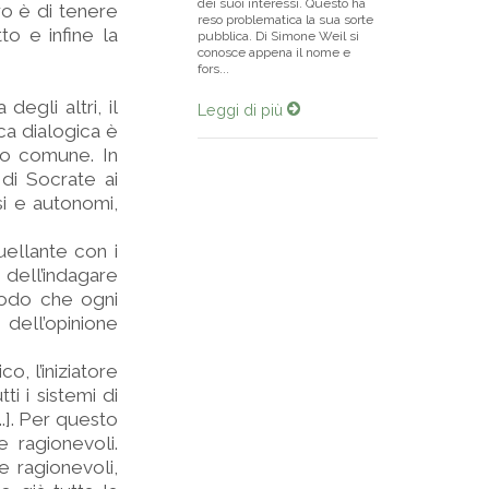
dei suoi interessi. Questo ha
ro è di tenere
reso problematica la sua sorte
tto e infine la
pubblica. Di Simone Weil si
conosce appena il nome e
fors...
egli altri, il
Leggi di più
ica dialogica è
so comune. In
di Socrate ai
si e autonomi,
uellante con i
 dell’indagare
modo che ogni
 dell’opinione
o, l’iniziatore
i i sistemi di
..]. Per questo
 ragionevoli.
e ragionevoli,