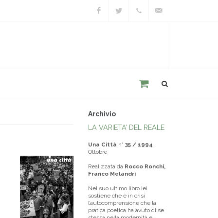
Facebook
Twitter
+39
unacitta@unacitta.o
0543
21422
Archivio
LA VARIETA’ DEL REALE
Una Città
n°
35 / 1994
Ottobre
Realizzata da
Rocco Ronchi,
Franco Melandri
Nel suo ultimo libro lei
sostiene che è in crisi
l’autocomprensione che la
pratica poetica ha avuto di se
stessa nella modernità e