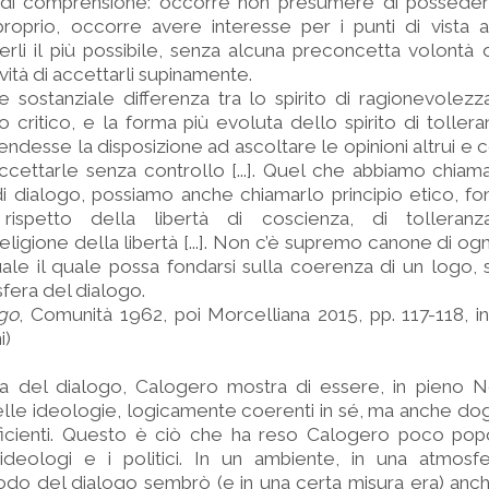
o di comprensione: occorre non presumere di possedere
roprio, occorre avere interesse per i punti di vista a
rli il più possibile, senza alcuna preconcetta volontà d
vità di accettarli supinamente.
e sostanziale differenza tra lo spirito di ragionevolezza,
ito critico, e la forma più evoluta dello spirito di tolleran
tendesse la disposizione ad ascoltare le opinioni altrui e
accettarle senza controllo [...]. Quel che abbiamo chiam
di dialogo, possiamo anche chiamarlo principio etico, 
, rispetto della libertà di coscienza, di tolleranza,
ligione della libertà [...]. Non c’è supremo canone di ogn
uale il quale possa fondarsi sulla coerenza di un logo,
sfera del dialogo.
ogo
, Comunità 1962, poi Morcelliana 2015, pp. 117-118, i
i)
ofia del dialogo, Calogero mostra di essere, in pieno 
elle ideologie, logicamente coerenti in sé, ma anche d
ficienti. Questo è ciò che ha reso Calogero poco po
 ideologi e i politici. In un ambiente, in una atmosf
odo del dialogo sembrò (e in una certa misura era) anche