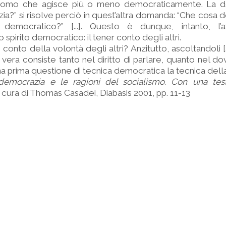
l’uomo che agisce più o meno democraticamente. La 
a?” si risolve perciò in quest’altra domanda: “Che cosa 
emocratico?” [...]. Questo è dunque, intanto, l’a
spirito democratico: il tener conto degli altri.
n conto della volontà degli altri? Anzitutto, ascoltandoli [..
era consiste tanto nel diritto di parlare, quanto nel dov
 una prima questione di tecnica democratica la tecnica dell
democrazia e le ragioni del socialismo. Con una tes
a cura di Thomas Casadei, Diabasis 2001, pp. 11-13