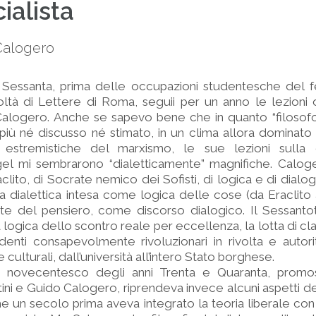
ialista
 Calogero
 Sessanta, prima delle occupazioni studentesche del f
oltà di Lettere di Roma, seguii per un anno le lezioni d
 Calogero. Anche se sapevo bene che in quanto “filosof
iù né discusso né stimato, in un clima allora dominato 
estremistiche del marxismo, le sue lezioni sulla d
gel mi sembrarono “dialetticamente” magnifiche. Caloge
lito, di Socrate nemico dei Sofisti, di logica e di dialogi
 la dialettica intesa come logica delle cose (da Eraclito
te del pensiero, come discorso dialogico. Il Sessantot
 logica dello scontro reale per eccellenza, la lotta di cl
udenti consapevolmente rivoluzionari in rivolta e autor
 e culturali, dall’università all’intero Stato borghese.
smo novecentesco degli anni Trenta e Quaranta, prom
tini e Guido Calogero, riprendeva invece alcuni aspetti del
he un secolo prima aveva integrato la teoria liberale con 