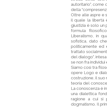
autoritario”, come q
della “compresenza i
Oltre alle aspre e
il quale la libertà
giustizia è solo un
formula filosofic
Liberalismo, in qu
sofistica, dato ch
politicamente ed 
trattato socialmente
del dialogo”, inte
se non fra individui
Siamo così tra filos
opere Logo e dialo
costruzione, il suo
teoria del conoscer
La conoscenza è in
una dialettica fond
ragione a cui si
dogmatismo. Il primo