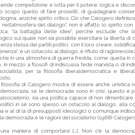
intende competizione e lotta per il potere: logica e disc
 scopo quello di fare proseliti, di guadagnare consen
i dogma, anziché spirito critico. Ciò che Calogero definis
nell’atmosfera del dialogo”, non è affatto lo spirito con 
tica, “la battaglia delle idee”, perché esclude che s
ico sul quale non sia possibile esercitare la libertà di 
stenza stessa dei partiti politici, con il loro creare, solidific
enenza”, è un ostacolo al dialogo, è rifiuto di ragionevolez
 che in una atmosfera di guerra fredda, come quella in cu
, in mezzo a filosofi di indiscussa fede marxista o di ind
socialista, per la filosofia liberaldemocratica e liberal
osto.
filosofia di Calogero mostra di essere anche un’etica n
democrazia, se le democrazie sono in crisi, questo è p
ralsocialismo, sia una politica capace di non dimenticare 
i politici in sé sono spesso un ostacolo al dialogo, alla 
qua e al di là di presupposti ideologici o comunque indiscu
la democrazia e le ragioni del socialismo (1968) Calogero
na maniera di comportarsi [...]. Non c’è la democra