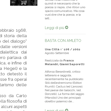
quindi è necessario che la
poesia si riapra, che ritrovi uno
spazio comunicativo. Ma cosa
vuol dire che la poesia, e la
lett...
Leggi di più
ebbraio 1968,
i storia della
BASTA CON AMLETO
o del dialogo”
dalle versioni
Una Città
n°
106 / 2002
ialettica dai
Agosto-Settembre
ro parlava di
Realizzata da
Franco
ca, e infine di
Melandri, Gianni Saporetti
 a Hegel) e la
Alfonso Berardinelli, critico
to detestò il
letterario e saggista,
asse fra operai
recentemente ha pubblicato:
Stili dell’estremismo (Editori
itarismo delle
Riuniti), Cactus (ed L’ancora),
Nel paese dei balocchi, (ed.
Donzelli), La forma del saggio
osso da Carlo
(Marsilio).Uno dei principali
la filosofia di
obiettivi polemici de...
alcuni aspetti
Leggi di più