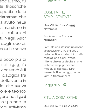
socialismo, fu
e filosofiche
lopedia della
COSE FATTE,
e Marramao che
SEMPLICEMENTE
ha avuto nella
Una Città
n°
27 / 1993
del marxismo in
Novembre
a struttura di
Realizzata da
Franco
ti, Negri, Asor
Melandri
degli operai,
L’attuale crisi italiana ripropone
t court e senza
la discussione fra chi vede
nella politica solo l’ambito della
mediazione e chi invece
 a poco più di
ritiene che essa debba anche
 nel 1929, fu
indicare scopi generali o
modelli di società... Direi
e conservò è il
innanzitutto che oggi, come
 dialogica fra
venti o trenta anni fa...
ella verità in
Leggi di più
bio, che aveva
tore e teorico
ogero nel 1944
E TU A COSA SERVI?
tore prende la
Una Città
n°
116 / 2003
“collettivismo