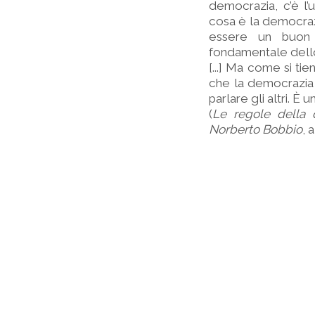
democrazia, c’è 
cosa è la democrazi
essere un buon d
fondamentale dello 
[...] Ma come si tie
che la democrazia v
parlare gli altri. È
(
Le regole della 
Norberto Bobbio
, 