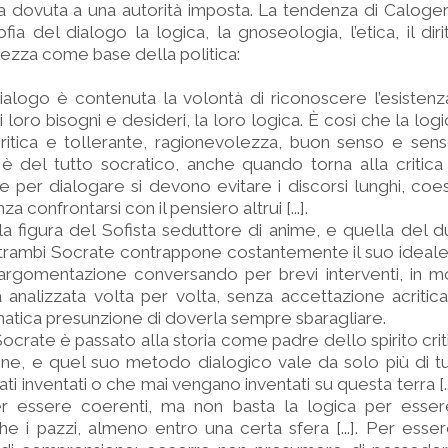
ca dovuta a una autorità imposta. La tendenza di Caloge
fia del dialogo la logica, la gnoseologia, l’etica, il diri
lezza come base della politica:
ialogo è contenuta la volontà di riconoscere l’esistenza d
 i loro bisogni e desideri, la loro logica. È così che la log
critica e tollerante, ragionevolezza, buon senso e sen
 del tutto socratico, anche quando torna alla critica 
e per dialogare si devono evitare i discorsi lunghi, coe
confrontarsi con il pensiero altrui [...].
a figura del Sofista seduttore di anime, e quella del d
entrambi Socrate contrappone costantemente il suo ideale
 argomentazione conversando per brevi interventi, in 
analizzata volta per volta, senza accettazione acritica
matica presunzione di doverla sempre sbaragliare.
crate è passato alla storia come padre dello spirito critic
one, e quel suo metodo dialogico vale da solo più di tutt
ati inventati o che mai vengano inventati su questa terra [.
er essere coerenti, ma non basta la logica per essere
e i pazzi, almeno entro una certa sfera [...]. Per esser