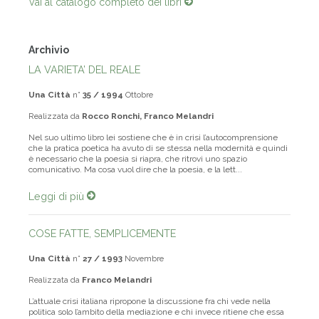
Vai al catalogo completo dei libri
Archivio
LA VARIETA’ DEL REALE
Una Città
n°
35 / 1994
Ottobre
Realizzata da
Rocco Ronchi, Franco Melandri
Nel suo ultimo libro lei sostiene che è in crisi l’autocomprensione
che la pratica poetica ha avuto di se stessa nella modernità e quindi
è necessario che la poesia si riapra, che ritrovi uno spazio
comunicativo. Ma cosa vuol dire che la poesia, e la lett...
Leggi di più
COSE FATTE, SEMPLICEMENTE
Una Città
n°
27 / 1993
Novembre
Realizzata da
Franco Melandri
L’attuale crisi italiana ripropone la discussione fra chi vede nella