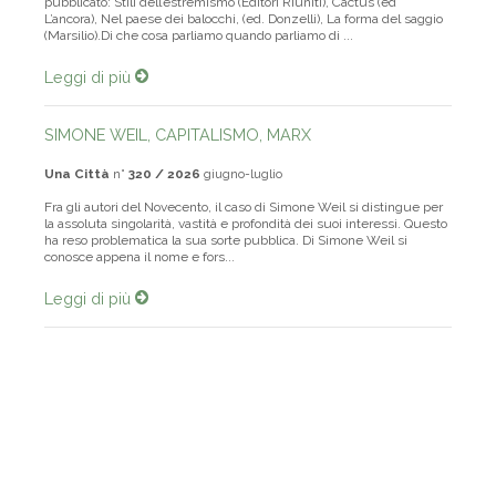
pubblicato: Stili dell’estremismo (Editori Riuniti), Cactus (ed
L’ancora), Nel paese dei balocchi, (ed. Donzelli), La forma del saggio
(Marsilio).Di che cosa parliamo quando parliamo di ...
Leggi di più
SIMONE WEIL, CAPITALISMO, MARX
Una Città
n°
320 / 2026
giugno-luglio
Fra gli autori del Novecento, il caso di Simone Weil si distingue per
la assoluta singolarità, vastità e profondità dei suoi interessi. Questo
ha reso problematica la sua sorte pubblica. Di Simone Weil si
conosce appena il nome e fors...
Leggi di più