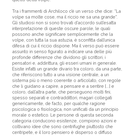
Tra i frammenti di Archiloco c’è un verso che dice: “La
volpe sa molte cose, ma il riccio ne sa una grande”.
Gli studiosi non si sono trovati d’accordo sull’esatta
interpretazione di queste oscure parole, le quali
possono anche significare semplicemente che la
volpe, con tutta la sua astuzia, è sconfitta dall’unica
difesa di cui il riccio dispone. Ma il verso può essere
assunto in senso figurato a indicare una delle più
profonde differenze che dividono gli scrittori, i
pensatori e, addirittura, gli esseri umani in generale.
Esiste infatti un grande divario tra coloro, da una parte,
che riferiscono tutto a una visione centrale, a un
sistema più o meno coerente o articolato, con regole
che li guidano a capire, a pensare e a sentire [...] e
coloro, dall’altra parte, che perseguono molti fini,
spesso separati e contraddittori, magari collegati
genericamente, de facto, per qualche ragione
psicologica o fisiologica, non unificati da un principio
morale o estetico. Le persone di questa seconda
categoria conducono esistenze, compiono azioni e
coltivano idee che sono centrifughe piuttosto che
centripete, e il loro pensiero è disperso o diffuso