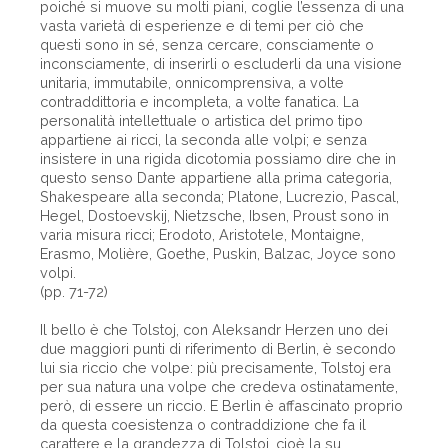
poiché si muove su molti piani, coglie l’essenza di una
vasta varietà di esperienze e di temi per ciò che
questi sono in sé, senza cercare, consciamente o
inconsciamente, di inserirli o escluderli da una visione
unitaria, immutabile, onnicomprensiva, a volte
contraddittoria e incompleta, a volte fanatica. La
personalità intellettuale o artistica del primo tipo
appartiene ai ricci, la seconda alle volpi; e senza
insistere in una rigida dicotomia possiamo dire che in
questo senso Dante appartiene alla prima categoria,
Shakespeare alla seconda; Platone, Lucrezio, Pascal,
Hegel, Dostoevskij, Nietzsche, Ibsen, Proust sono in
varia misura ricci; Erodoto, Aristotele, Montaigne,
Erasmo, Molière, Goethe, Puskin, Balzac, Joyce sono
volpi.
(pp. 71-72)
Il bello è che Tolstoj, con Aleksandr Herzen uno dei
due maggiori punti di riferimento di Berlin, è secondo
lui sia riccio che volpe: più precisamente, Tolstoj era
per sua natura una volpe che credeva ostinatamente,
però, di essere un riccio. E Berlin è affascinato proprio
da questa coesistenza o contraddizione che fa il
carattere e la grandezza di Tolstoj, cioè la su ...