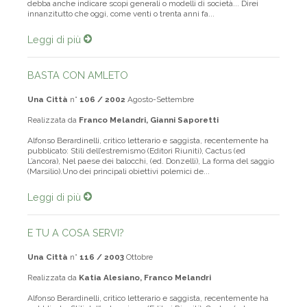
politica solo l’ambito della mediazione e chi invece ritiene che essa
debba anche indicare scopi generali o modelli di società... Direi
innanzitutto che oggi, come venti o trenta anni fa...
Leggi di più
BASTA CON AMLETO
Una Città
n°
106 / 2002
Agosto-Settembre
Realizzata da
Franco Melandri, Gianni Saporetti
Alfonso Berardinelli, critico letterario e saggista, recentemente ha
pubblicato: Stili dell’estremismo (Editori Riuniti), Cactus (ed
L’ancora), Nel paese dei balocchi, (ed. Donzelli), La forma del saggio
(Marsilio).Uno dei principali obiettivi polemici de...
Leggi di più
E TU A COSA SERVI?
Una Città
n°
116 / 2003
Ottobre
Realizzata da
Katia Alesiano, Franco Melandri
Alfonso Berardinelli, critico letterario e saggista, recentemente ha