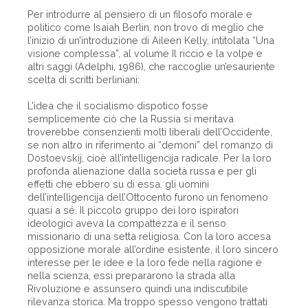
Per introdurre al pensiero di un filosofo morale e
politico come Isaiah Berlin, non trovo di meglio che
l’inizio di un’introduzione di Aileen Kelly, intitolata “Una
visione complessa”, al volume Il riccio e la volpe e
altri saggi (Adelphi, 1986), che raccoglie un’esauriente
scelta di scritti berliniani:
L’idea che il socialismo dispotico fosse
semplicemente ciò che la Russia si meritava
troverebbe consenzienti molti liberali dell’Occidente,
se non altro in riferimento ai “demoni” del romanzo di
Dostoevskij, cioè all’intelligencija radicale. Per la loro
profonda alienazione dalla società russa e per gli
effetti che ebbero su di essa, gli uomini
dell’intelligencija dell’Ottocento furono un fenomeno
quasi a sé. Il piccolo gruppo dei loro ispiratori
ideologici aveva la compattezza e il senso
missionario di una setta religiosa. Con la loro accesa
opposizione morale all’ordine esistente, il loro sincero
interesse per le idee e la loro fede nella ragione e
nella scienza, essi prepararono la strada alla
Rivoluzione e assunsero quindi una indiscutibile
rilevanza storica. Ma troppo spesso vengono trattati