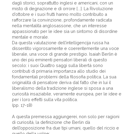
dagli storici, soprattutto inglesi e americani, con un
misto di degnazione e di orrore [...]. La Rivoluzione
d’ottobre e i suoi frutti hanno molto contribuito a
rafforzare la convinzione, profondamente radicata
nella mentalità anglosassone, che un interesse
appassionato per le idee sia un sintomo di disordine
mentale e morale.
Da questa valutazione dell’intelligencija russa ha
dissentito vigorosamente e coerentemente una voce
liberale, una voce di grande prestigio. Isaiah Berlin è
uno dei più eminenti pensatori liberali di questo
secolo: i suoi Quattro saggi sulla libertà sono
contributi di primaria importanza allo studio dei
fondamentali problemi della filosofia politica. La sua
originalità di pensatore deriva dal fatto che in lui il
liberalismo della tradizione inglese si sposa a una
curiosità insaziabile, veramente europea, per le idee e
per i loro effetti sulla vita politica.
(pp. 17-18)
A questa premessa aggiungerei, non solo per ragioni
di curiosità, la definizione che Berlin dà
dell’opposizione fra due tipi umani, quello del riccio e
quello della volpe: