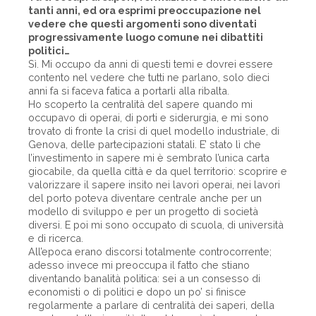
tanti anni, ed ora esprimi preoccupazione nel
vedere che questi argomenti sono diventati
progressivamente luogo comune nei dibattiti
politici…
Sì. Mi occupo da anni di questi temi e dovrei essere
contento nel vedere che tutti ne parlano, solo dieci
anni fa si faceva fatica a portarli alla ribalta.
Ho scoperto la centralità del sapere quando mi
occupavo di operai, di porti e siderurgia, e mi sono
trovato di fronte la crisi di quel modello industriale, di
Genova, delle partecipazioni statali. E’ stato lì che
l’investimento in sapere mi è sembrato l’unica carta
giocabile, da quella città e da quel territorio: scoprire e
valorizzare il sapere insito nei lavori operai, nei lavori
del porto poteva diventare centrale anche per un
modello di sviluppo e per un progetto di società
diversi. E poi mi sono occupato di scuola, di università
e di ricerca.
All’epoca erano discorsi totalmente controcorrente;
adesso invece mi preoccupa il fatto che stiano
diventando banalità politica: sei a un consesso di
economisti o di politici e dopo un po’ si finisce
regolarmente a parlare di centralità dei saperi, della