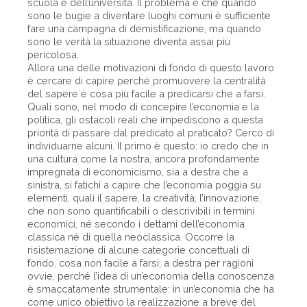
scuola e dell’università. Il problema è che quando
sono le bugie a diventare luoghi comuni è sufficiente
fare una campagna di demistificazione, ma quando
sono le verità la situazione diventa assai più
pericolosa.
Allora una delle motivazioni di fondo di questo lavoro
è cercare di capire perché promuovere la centralità
del sapere è cosa più facile a predicarsi che a farsi.
Quali sono, nel modo di concepire l’economia e la
politica, gli ostacoli reali che impediscono a questa
priorità di passare dal predicato al praticato? Cerco di
individuarne alcuni. Il primo è questo: io credo che in
una cultura come la nostra, ancora profondamente
impregnata di economicismo, sia a destra che a
sinistra, si fatichi a capire che l’economia poggia su
elementi, quali il sapere, la creatività, l’innovazione,
che non sono quantificabili o descrivibili in termini
economici, né secondo i dettami dell’economia
classica né di quella neoclassica. Occorre la
risistemazione di alcune categorie concettuali di
fondo, cosa non facile a farsi; a destra per ragioni
ovvie, perché l’idea di un’economia della conoscenza
è smaccatamente strumentale: in un’economia che ha
come unico obiettivo la realizzazione a breve del