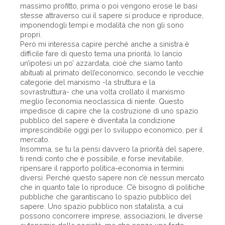
massimo profitto, prima o poi vengono erose le basi
stesse attraverso cui il sapere si produce e riproduce,
imponendogli tempi e modalità che non gli sono
propri.
Però mi interessa capire perché anche a sinistra è
difficile fare di questo tema una priorità. Io lancio
un’ipotesi un po’ azzardata, cioè che siamo tanto
abituati al primato dell’economico, secondo le vecchie
categorie del marxismo -la struttura e la
sovrastruttura- che una volta crollato il marxismo
meglio l’economia neoclassica di niente. Questo
impedisce di capire che la costruzione di uno spazio
pubblico del sapere è diventata la condizione
imprescindibile oggi per lo sviluppo economico, per il
mercato.
Insomma, se tu la pensi davvero la priorità del sapere,
ti rendi conto che è possibile, e forse inevitabile,
ripensare il rapporto politica-economia in termini
diversi. Perché questo sapere non c’è nessun mercato
che in quanto tale lo riproduce. C’è bisogno di politiche
pubbliche che garantiscano lo spazio pubblico del
sapere. Uno spazio pubblico non statalista, a cui
possono concorrere imprese, associazioni, le diverse