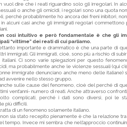
uol dire che i reati riguardino solo gli irregolari. In alcu
ssuali o anche gli omicidi, i regolari sono una quota non 
oli, perché probabilmente ho ancora dei freni inibitori, no
in alcuni casi anche gli immigrati regolari commettono p
ani.
n così intuitivo e però fondamentale è che gli im
pali “vittime” dei reati di cui parliamo.
trettanto importante e drammatico è che una parte di que
i immigrati. Gli immigrati, cioè, sono più a rischio di subirl
 italiani. Ci sono varie spiegazioni per questo fenome
cidi, ma probabilmente anche le violenze sessuali (qui c
donne immigrate denunciano anche meno delle italiane) 
ad avvenire nello stesso gruppo.
oga anche sulle cause del fenomeno, cioè del perché di q
timi vent’anni- numero di reati. Anche attraverso confronti
to complicati, perché i dati sono diversi, poi le stat
 più difficili.
tratta di un fenomeno solamente italiano.
non sia stato recepito pienamente è che la relazione tr
 nel tempo. Invece mi sembra che nell’approccio continui