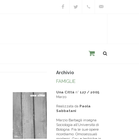
Facebook
Twitter
+39
unacitta@unacitta.o
0543
21422
Archivio
FAMIGLIE
Una Città
n°
127 / 2005
Marzo
Realizzata da
Paola
Sabbatani
Marzio Barbagli insegna
Sociologia all’Università di
Bologna. Fra le sue opere
ricordiamo: Omosessuali
moderni. Gay e lesbiche in