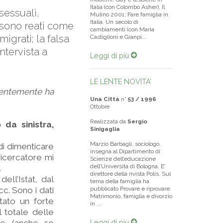
Italia (con Colombo Asher), Il
sessuali,
Mulino 2001; Fare famiglia in
Italia. Un secolo di
e sono reati come
cambiamenti (con Maria
grati; la falsa
Castiglioni e Gianpi...
ntervista a
Leggi di più
LE LENTE NOVITA’
ecentemente ha
Una Città
n°
53 / 1996
Ottobre
Realizzata da
Sergio
da sinistra,
Sinigaglia
Marzio Barbagli, sociologo,
 di dimenticare
insegna al Dipartimento di
 ricercatore mi
Scienze dell’educazione
dell’Università di Bologna. E’
.
direttore della rivista Polis. Sul
ell’Istat, dal
tema della famiglia ha
cc. Sono i dati
pubblicato Provare e riprovare.
Matrimonio, famiglia e divorzio
tato un forte
in ...
l totale delle
Leggi di più