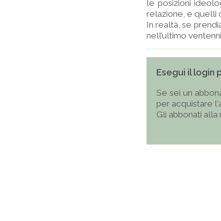
le posizioni ideolo
relazione, e quelli
In realtà, se prendi
nell’ultimo ventenn
Esegui il login
Se sei un abbona
per acquistare l
Gli abbonati alla