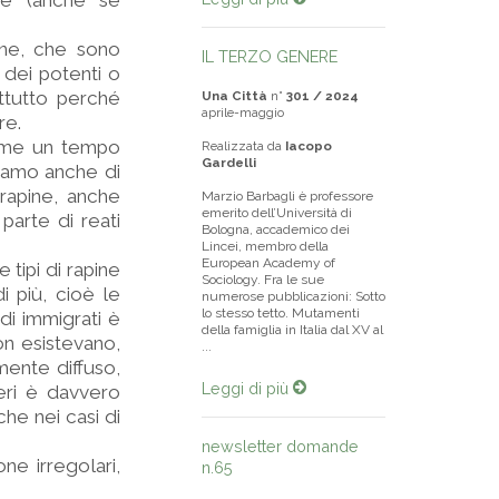
re (anche se
one, che sono
IL TERZO GENERE
 dei potenti o
attutto perché
Una Città
n°
301 / 2024
aprile-maggio
re.
come un tempo
Realizzata da
Iacopo
Gardelli
rliamo anche di
 rapine, anche
Marzio Barbagli è professore
emerito dell’Università di
parte di reati
Bologna, accademico dei
Lincei, membro della
European Academy of
 tipi di rapine
Sociology. Fra le sue
 più, cioè le
numerose pubblicazioni: Sotto
lo stesso tetto. Mutamenti
di immigrati è
della famiglia in Italia dal XV al
on esistevano,
...
mente diffuso,
Leggi di più
ieri è davvero
che nei casi di
newsletter domande
one irregolari,
n.65