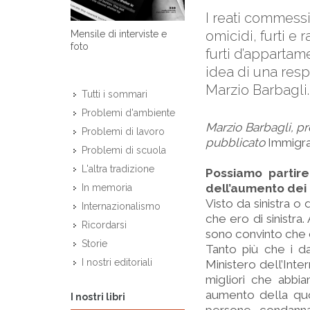
I reati commessi
omicidi, furti e
Mensile di interviste e
foto
furti d’appartam
idea di una resp
Marzio Barbagli.
Tutti i sommari
Problemi d'ambiente
Marzio Barbagli, pr
Problemi di lavoro
pubblicato
Immigraz
Problemi di scuola
L'altra tradizione
Possiamo partire
dell’aumento dei 
In memoria
Visto da sinistra o
Internazionalismo
che ero di sinistra.
Ricordarsi
sono convinto che 
Storie
Tanto più che i dat
I nostri editoriali
Ministero dell’Inter
migliori che abbi
aumento della quot
I nostri libri