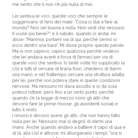
me sento che lì non c’è più nulla di mio.
Lei sentiva le voci, queste voci che sempre le
suggerivano di farsi del male: "Cosa ci stai a fare al
mondo? Non sei buona a nulla. Non vedi che nessuno
ti vuole più bene?", e il sabato, quando io andai, mi
disse: "Mamma, portami via di qui, perché sennò io
esco dentro una bara". Mi disse proprio queste parole.
Ma io non sapevo, capivo qualcosa perché vedevo
che lei andava avanti a forza di farmaci per via di
queste voci che sentiva. Io tante volte ho supplicato la
Usl e tutti di cercare di tirarla fuori, chiedevo di darmi
una mano, e nel frattempo cercare una struttura adatta
per lei, perché non poteva stare in quelle condizioni
nervose. Ma nessuno mi dava ascolto e io da sola
potevo lottare, però fino a un certo punto, perché
quando c’è la legge di mezzo sono gli altri che
devono fare le prime mosse, gli assistenti sociali e
tutto il resto.
I rimorsi li devono avere gli altri, che non hanno fatto
nulla per lei. Nessuno mai si degnò di darmi una
mano. Anche quando andavo a battere il capo di qua e
di là, alla Usl e altrove, mi allungavano i tempi, "ora si