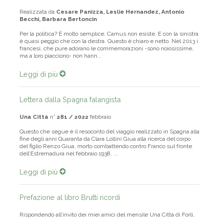
Una Città
n°
263 / 2020
febbraio
Realizzata da
Cesare Panizza, Leslie Hernandez, Antonio
Becchi, Barbara Bertoncin
Per la politica? È molto semplice, Camus non esiste. E con la sinistra
è quasi peggio che con la destra. Questo è chiaro e netto. Nel 2013 i
francesi, che pure adorano le commemorazioni -sono noiosissime,
ma a loro piacciono- non hann...
Leggi di più
Lettera dalla Spagna falangista
Una Città
n°
281 / 2022
febbraio
Questo che segue è il resoconto del viaggio realizzato in Spagna alla
fine degli anni Quaranta da Clara Lollini Giua alla ricerca del corpo
del figlio Renzo Giua, morto combattendo contro Franco sul fronte
dell’Estremadura nel febbraio 1938, ...
Leggi di più
Prefazione al libro Brutti ricordi