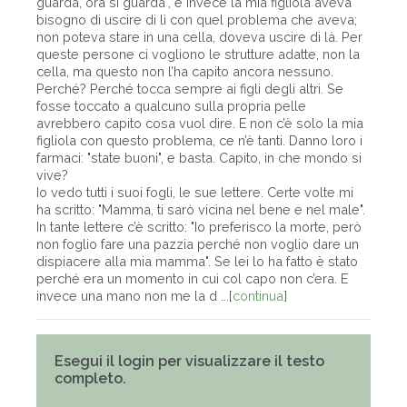
guarda, ora si guarda", e invece la mia figliola aveva
bisogno di uscire di lì con quel problema che aveva;
non poteva stare in una cella, doveva uscire di là. Per
queste persone ci vogliono le strutture adatte, non la
cella, ma questo non l’ha capito ancora nessuno.
Perché? Perché tocca sempre ai figli degli altri. Se
fosse toccato a qualcuno sulla propria pelle
avrebbero capito cosa vuol dire. E non c’è solo la mia
figliola con questo problema, ce n’è tanti. Danno loro i
farmaci: "state buoni", e basta. Capito, in che mondo si
vive?
Io vedo tutti i suoi fogli, le sue lettere. Certe volte mi
ha scritto: "Mamma, ti sarò vicina nel bene e nel male".
In tante lettere c’è scritto: "Io preferisco la morte, però
non foglio fare una pazzia perché non voglio dare un
dispiacere alla mia mamma". Se lei lo ha fatto è stato
perché era un momento in cui col capo non c’era. E
invece una mano non me la d ...[
continua
]
Esegui il login per visualizzare il testo
completo.