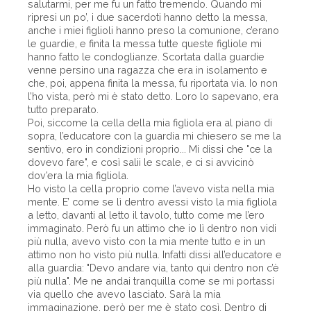
salutarmi, per me fu un fatto tremendo. Quando mi
ripresi un po’, i due sacerdoti hanno detto la messa,
anche i miei figlioli hanno preso la comunione, c’erano
le guardie, e finita la messa tutte queste figliole mi
hanno fatto le condoglianze. Scortata dalla guardie
venne persino una ragazza che era in isolamento e
che, poi, appena finita la messa, fu riportata via. Io non
l’ho vista, però mi è stato detto. Loro lo sapevano, era
tutto preparato.
Poi, siccome la cella della mia figliola era al piano di
sopra, l’educatore con la guardia mi chiesero se me la
sentivo, ero in condizioni proprio... Mi dissi che "ce la
dovevo fare", e così salii le scale, e ci si avvicinò
dov’era la mia figliola.
Ho visto la cella proprio come l’avevo vista nella mia
mente. E’ come se lì dentro avessi visto la mia figliola
a letto, davanti al letto il tavolo, tutto come me l’ero
immaginato. Però fu un attimo che io lì dentro non vidi
più nulla, avevo visto con la mia mente tutto e in un
attimo non ho visto più nulla. Infatti dissi all’educatore e
alla guardia: "Devo andare via, tanto qui dentro non c’è
più nulla". Me ne andai tranquilla come se mi portassi
via quello che avevo lasciato. Sarà la mia
immaginazione, però per me è stato così. Dentro di