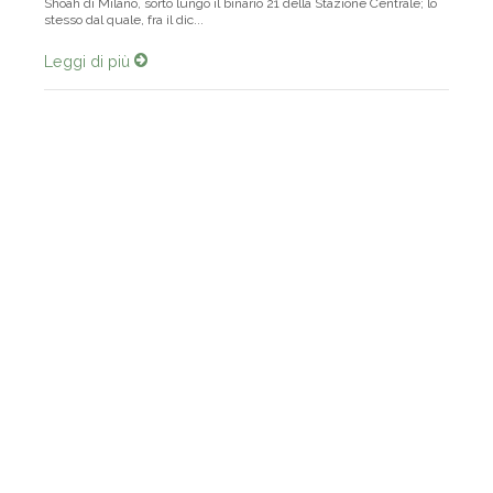
due anni è il presidente del comitato eventi del Memoriale della
Shoah di Milano, sorto lungo il binario 21 della Stazione Centrale; lo
stesso dal quale, fra il dic...
Leggi di più