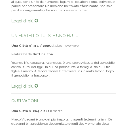
Rispondendo all’invito dei miei amici del mensile Una Città di Forlì,
ai quali sono unito da numerosi legami di collaborazione, scrivo due
parole per presentare un libro che ho trovato affascinante, non solo
per il suo argomento, che non manca assolutamen...
Leggi di più
UN FRATELLO TUTSI E UNO HUTU
Una Città
n°
314 / 2025
ottobre-novembre
Realizzata da
Bettina Foa
Yolande Mukagasana, rwandese, è una sopravvissuta del genocidio
contro i tutsi del 1994, in cui ha perso tutta la famiglia, tra cui i tre
figli e il marito. All’epoca faceva l’infermiera in un ambulatorio. Dopo
il genocidio ha trascorso...
Leggi di più
QUEI VAGONI
Una Città
n°
264 / 2020
marzo
Marco Vigevani è uno dei più importanti agenti letterari italiani. Da