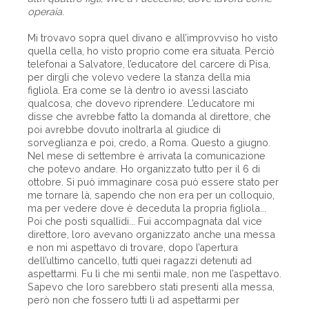
operaia.
Mi trovavo sopra quel divano e all’improvviso ho visto
quella cella, ho visto proprio come era situata. Perciò
telefonai a Salvatore, l’educatore del carcere di Pisa,
per dirgli che volevo vedere la stanza della mia
figliola. Era come se là dentro io avessi lasciato
qualcosa, che dovevo riprendere. L’educatore mi
disse che avrebbe fatto la domanda al direttore, che
poi avrebbe dovuto inoltrarla al giudice di
sorveglianza e poi, credo, a Roma. Questo a giugno.
Nel mese di settembre è arrivata la comunicazione
che potevo andare. Ho organizzato tutto per il 6 di
ottobre. Si può immaginare cosa può essere stato per
me tornare là, sapendo che non era per un colloquio,
ma per vedere dove è deceduta la propria figliola...
Poi che posti squallidi... Fui accompagnata dal vice
direttore, loro avevano organizzato anche una messa
e non mi aspettavo di trovare, dopo l’apertura
dell’ultimo cancello, tutti quei ragazzi detenuti ad
aspettarmi. Fu lì che mi sentii male, non me l’aspettavo.
Sapevo che loro sarebbero stati presenti alla messa,
però non che fossero tutti lì ad aspettarmi per