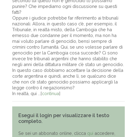
secondo lui quello non è genocidio lo possiamo
punire? Che impediamo ogni discussione su questi
fatti?
Oppure i giudice potrebbe far riferimento ai tribunali
nazionali. Allora, in questo caso c’è, per esempio, il
Tribunale, in realtà misto, della Cambogia che ha
emesso due condanne per il momento, ma non ha
mai voluto parlare di genocidio, bensì sempre di
crimini contro l’umanità. Qui, se uno volesse parlare di
genocidio per la Cambogia cosa succede? Ci sono
invece tre tribunali argentini che hanno stabilito che
negli anni della dittatura militare c’è stato un genocidio.
In questo caso dobbiamo accettare la decisione della
corte argentina e quindi, anche lì, se qualcuno dice
che non c’è stato genocidio possiamo applicargli la
legge contro il negazionismo?
In realtà, qui ...[
continua
]
Esegui il login per visualizzare il testo
completo.
Se sei un abbonato online, clicca
qui
accedere,