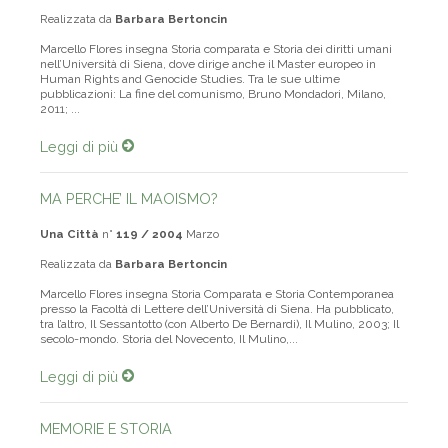
Una Città
n°
202 / 2013
Aprile
Realizzata da
Barbara Bertoncin
Marcello Flores insegna Storia comparata e Storia dei diritti umani
nell’Università di Siena, dove dirige anche il Master europeo in
Human Rights and Genocide Studies. Tra le sue ultime
pubblicazioni: La fine del comunismo, Bruno Mondadori, Milano,
2011; ...
Leggi di più
MA PERCHE’ IL MAOISMO?
Una Città
n°
119 / 2004
Marzo
Realizzata da
Barbara Bertoncin
Marcello Flores insegna Storia Comparata e Storia Contemporanea
presso la Facoltà di Lettere dell’Università di Siena. Ha pubblicato,
tra l’altro, Il Sessantotto (con Alberto De Bernardi), Il Mulino, 2003; Il
secolo-mondo. Storia del Novecento, Il Mulino,...
Leggi di più
MEMORIE E STORIA