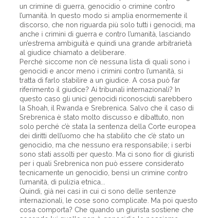
un crimine di guerra, genocidio o crimine contro
l’umanità. In questo modo si amplia enormemente il
discorso, che non riguarda più solo tutti i genocidi, ma
anche i crimini di guerra e contro l’umanità, lasciando
un’estrema ambiguità e quindi una grande arbitrarietà
al giudice chiamato a deliberare.
Perché siccome non c’è nessuna lista di quali sono i
genocidi e ancor meno i crimini contro l’umanità, si
tratta di farlo stabilire a un giudice. A cosa può far
riferimento il giudice? Ai tribunali internazionali? In
questo caso gli unici genocidi riconosciuti sarebbero
la Shoah, il Rwanda e Srebrenica. Salvo che il caso di
Srebrenica è stato molto discusso e dibattuto, non
solo perché c’è stata la sentenza della Corte europea
dei diritti dell’uomo che ha stabilito che c’è stato un
genocidio, ma che nessuno era responsabile; i serbi
sono stati assolti per questo. Ma ci sono fior di giuristi
per i quali Srebrenica non può essere considerato
tecnicamente un genocidio, bensì un crimine contro
l’umanità, di pulizia etnica...
Quindi, già nei casi in cui ci sono delle sentenze
internazionali, le cose sono complicate. Ma poi questo
cosa comporta? Che quando un giurista sostiene che