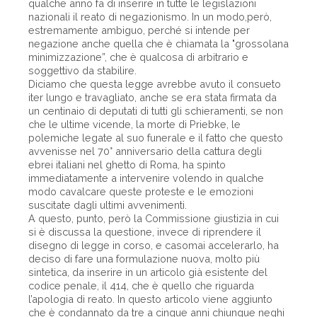
qualche anno fa di inserire in tutte le legislazioni
nazionali il reato di negazionismo. In un modo,però,
estremamente ambiguo, perché si intende per
negazione anche quella che è chiamata la "grossolana
minimizzazione”, che è qualcosa di arbitrario e
soggettivo da stabilire.
Diciamo che questa legge avrebbe avuto il consueto
iter lungo e travagliato, anche se era stata firmata da
un centinaio di deputati di tutti gli schieramenti, se non
che le ultime vicende, la morte di Priebke, le
polemiche legate al suo funerale e il fatto che questo
avvenisse nel 70° anniversario della cattura degli
ebrei italiani nel ghetto di Roma, ha spinto
immediatamente a intervenire volendo in qualche
modo cavalcare queste proteste e le emozioni
suscitate dagli ultimi avvenimenti.
A questo, punto, però la Commissione giustizia in cui
si è discussa la questione, invece di riprendere il
disegno di legge in corso, e casomai accelerarlo, ha
deciso di fare una formulazione nuova, molto più
sintetica, da inserire in un articolo già esistente del
codice penale, il 414, che è quello che riguarda
l’apologia di reato. In questo articolo viene aggiunto
che è condannato da tre a cinque anni chiunque neghi