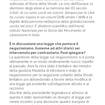
editoriale di
Storia della Shoah
.
La crisi dell’Europa, lo
sterminio degli ebrei e la memoria del XX secolo
(Utet), di cui sono usciti sei volumi. Sempre per la Utet,
ha curato l’opera in sei volumi
Diritti umani. I diritti e la
dignità della persona nell’epoca della globalizzazione
,
uscita nel 2007. È direttore scientifico dell’Insmli,
Istituto Nazionale per la Storia del Movimento di
Liberazione in Italia.
È in discussione una legge che punisce il
negazionismo. Assieme ad altri storici sei
intervenuto per contrastarla. Puoi spiegare?
La questione della legge sul negazionismo si è posta
ultimamente in un modo relativamente nuovo rispetto
al passato. Anni fa c’era stato il tentativo del ministro
della giustizia Mastella di introdurre il reato di
negazionismo per la negazione soltanto della Shoah,
tentativo poi abbandonato a favore della modifica di
una legge già esistente sull’istigazione all’odio e al
razzismo.
Alla fine della precedente legislatura e all’inizio di
questa è stato ripresentato un disegno di legge per
venire incontro a una decisione quadro europea di