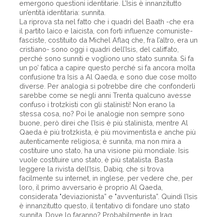
emergono questioni identitarie. L’Isis è innanzitutto
un’entità identitaria: sunnita.
La riprova sta nel fatto che i quadri del Baath -che era
il partito laico e laicista, con forti influenze comuniste-
fasciste, costituito da Michel Aflaq che, fra l’altro, era un
cristiano- sono oggi i quadri dell’Isis, del califfato,
perché sono sunniti e vogliono uno stato sunnita. Si fa
un po’ fatica a capire questo perché si fa ancora molta
confusione tra Isis a Al Qaeda, e sono due cose molto
diverse. Per analogia si potrebbe dire che confonderli
sarebbe come se negli anni Trenta qualcuno avesse
confuso i trotzkisti con gli stalinisti! Non erano la
stessa cosa, no? Poi le analogie non sempre sono
buone, però direi che l’Isis è più stalinista, mentre Al
Qaeda è più trotzkista, è più movimentista e anche più
autenticamente religiosa; è sunnita, ma non mira a
costituire uno stato, ha una visione più mondiale. Isis
vuole costituire uno stato, è più statalista. Basta
leggere la rivista dell’Isis, Dabiq, che si trova
facilmente su internet, in inglese, per vedere che, per
loro, il primo avversario è proprio Al Qaeda,
considerata "deviazionista” e "avventurista”. Quindi l’Isis
è innanzitutto questo, il tentativo di fondare uno stato
sunnita. Dove lo faranno? Probabilmente in Iraq,