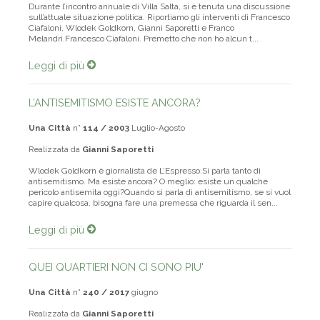
Durante l’incontro annuale di Villa Salta, si è tenuta una discussione
sull’attuale situazione politica. Riportiamo gli interventi di Francesco
Ciafaloni, Wlodek Goldkorn, Gianni Saporetti e Franco
Melandri.Francesco Ciafaloni. Premetto che non ho alcun t...
Leggi di più
L’ANTISEMITISMO ESISTE ANCORA?
Una Città
n°
114 / 2003
Luglio-Agosto
Realizzata da
Gianni Saporetti
Wlodek Goldkorn è giornalista de L’Espresso.Si parla tanto di
antisemitismo. Ma esiste ancora? O meglio: esiste un qualche
pericolo antisemita oggi?Quando si parla di antisemitismo, se si vuol
capire qualcosa, bisogna fare una premessa che riguarda il sen...
Leggi di più
QUEI QUARTIERI NON CI SONO PIU'
Una Città
n°
240 / 2017
giugno