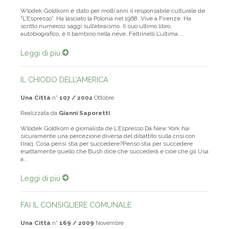
Realizzata da
Gianni Saporetti
Wlodek Goldkorn è stato per molti anni il responsabile culturale de
"L’Espresso”. Ha lasciato la Polonia nel 1968. Vive a Firenze. Ha
scritto numerosi saggi sull’ebraismo. Il suo ultimo libro,
autobiografico, è Il bambino nella neve, Feltrinelli.L’ultima ...
Leggi di più
IL CHIODO DELL’AMERICA
Una Città
n°
107 / 2002
Ottobre
Realizzata da
Gianni Saporetti
Wlodek Goldkorn è giornalista de L’Espresso.Da New York hai
sicuramente una percezione diversa del dibattito sulla crisi con
l’Iraq. Cosa pensi stia per succedere?Penso stia per succedere
esattamente quello che Bush dice che succederà e cioè che gli Usa
a...
Leggi di più
FAI IL CONSIGLIERE COMUNALE
Una Città
n°
169 / 2009
Novembre