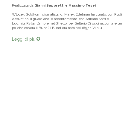
Realizzata da
Gianni Saporetti e Massimo Tesei
Wlodek Goldkorn, giornalista, di Marek Edelman ha curato, con Rudi
Assuntino, Il guardiano, e recentemente, con Adriano Sofri e
Ludmila Ryba, L’amore nel Ghetto, per Sellerio.Ci puoi raccontare un
po’ che cos’era il Bund?Il Bund era nato nel 1897 a Vilniu...
Leggi di più