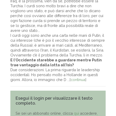
Iraq, e la prossima, vien da sé, potrebbe essere la
Turchia. I curdi sono molto bravi a dire che non
vogliono uno stato, e può darsi anche che lo dicano
perché così ovviano alle differenze tra di loro, per cui
ogni fazione curda si prende un pezzo di territorio e
se lo gestisce, ma di fronte alla possibilità reale di
avere uno stato...
I curdi oggi sono anche una carta nelle mani di Putin, il
cui interesse (che è poi il vecchio interesse di sempre
della Russia), è arrivare ai mari caldi, al Mediterraneo,
quindi attraverso l’Iran, il Kurdistan, se esisterà, la Siria.
Ovviamente c’è il problema della Turchia, lì in mezzo.
E l’Occidente starebbe a guardare mentre Putin
trae vantaggio dalla lotta all’Isis?
Due considerazioni. La prima riguarda le leadership
occidentali. Ho pensato molto a Hollande in questi
giorni. Allora, io immagino che D ...[
continua
]
Esegui il login per visualizzare il testo
completo.
Se sei un abbonato online, clicca
qui
accedere,