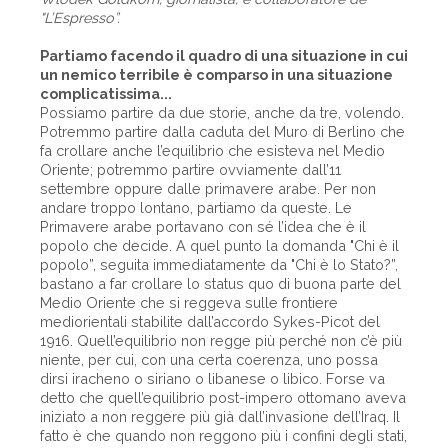
"L’Espresso”.
Partiamo facendo il quadro di una situazione in cui
un nemico terribile è comparso in una situazione
complicatissima...
Possiamo partire da due storie, anche da tre, volendo.
Potremmo partire dalla caduta del Muro di Berlino che
fa crollare anche l’equilibrio che esisteva nel Medio
Oriente; potremmo partire ovviamente dall’11
settembre oppure dalle primavere arabe. Per non
andare troppo lontano, partiamo da queste. Le
Primavere arabe portavano con sé l’idea che è il
popolo che decide. A quel punto la domanda "Chi è il
popolo”, seguita immediatamente da "Chi è lo Stato?”,
bastano a far crollare lo status quo di buona parte del
Medio Oriente che si reggeva sulle frontiere
mediorientali stabilite dall’accordo Sykes-Picot del
1916. Quell’equilibrio non regge più perché non c’è più
niente, per cui, con una certa coerenza, uno possa
dirsi iracheno o siriano o libanese o libico. Forse va
detto che quell’equilibrio post-impero ottomano aveva
iniziato a non reggere più già dall’invasione dell’Iraq. Il
fatto è che quando non reggono più i confini degli stati,