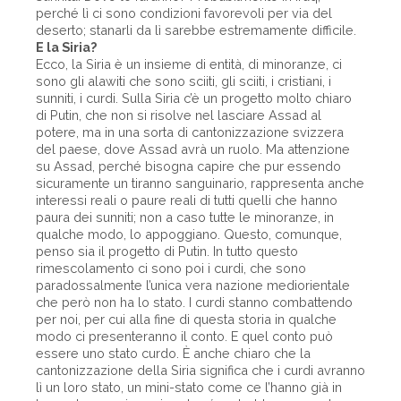
perché lì ci sono condizioni favorevoli per via del
deserto; stanarli da lì sarebbe estremamente difficile.
E la Siria?
Ecco, la Siria è un insieme di entità, di minoranze, ci
sono gli alawiti che sono sciiti, gli sciiti, i cristiani, i
sunniti, i curdi. Sulla Siria c’è un progetto molto chiaro
di Putin, che non si risolve nel lasciare Assad al
potere, ma in una sorta di cantonizzazione svizzera
del paese, dove Assad avrà un ruolo. Ma attenzione
su Assad, perché bisogna capire che pur essendo
sicuramente un tiranno sanguinario, rappresenta anche
interessi reali o paure reali di tutti quelli che hanno
paura dei sunniti; non a caso tutte le minoranze, in
qualche modo, lo appoggiano. Questo, comunque,
penso sia il progetto di Putin. In tutto questo
rimescolamento ci sono poi i curdi, che sono
paradossalmente l’unica vera nazione mediorientale
che però non ha lo stato. I curdi stanno combattendo
per noi, per cui alla fine di questa storia in qualche
modo ci presenteranno il conto. E quel conto può
essere uno stato curdo. È anche chiaro che la
cantonizzazione della Siria significa che i curdi avranno
lì un loro stato, un mini-stato come ce l’hanno già in