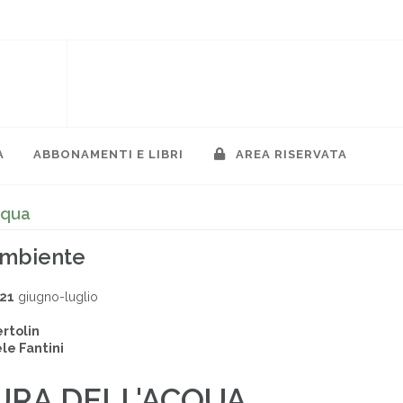
A
ABBONAMENTI E LIBRI
AREA RISERVATA
cqua
ambiente
021
giugno-luglio
ertolin
e Fantini
URA DELL'ACQUA