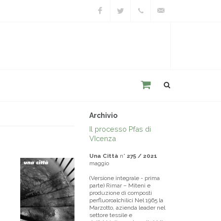
Facebook
Twitter
+39
unacitta@unacitta.o
0543
21422
Archivio
Il processo Pfas di
VIcenza
Una Città
n°
275 / 2021
maggio
(Versione integrale - prima
parte) Rimar – Miteni e
produzione di composti
perfluoroalchilici Nel 1965 la
Marzotto, azienda leader nel
settore tessile e