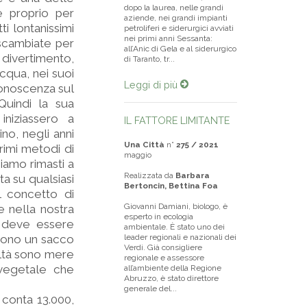
dopo la laurea, nelle grandi
e proprio per
aziende, nei grandi impianti
i lontanissimi
petroliferi e siderurgici avviati
nei primi anni Sessanta:
o scambiate per
all’Anic di Gela e al siderurgico
l divertimento,
di Taranto, tr...
cqua, nei suoi
Leggi di più
 conoscenza sul
Quindi la sua
niziassero a
IL FATTORE LIMITANTE
no, negli anni
Una Città
n°
275 / 2021
primi metodi di
maggio
siamo rimasti a
Realizzata da
Barbara
a su qualsiasi
Bertoncin, Bettina Foa
l concetto di
Giovanni Damiani, biologo, è
e nella nostra
esperto in ecologia
o deve essere
ambientale. È stato uno dei
 sono un sacco
leader regionali e nazionali dei
Verdi. Già consigliere
altà sono mere
regionale e assessore
 vegetale che
all’ambiente della Regione
Abruzzo, è stato direttore
generale del...
conta 13.000,