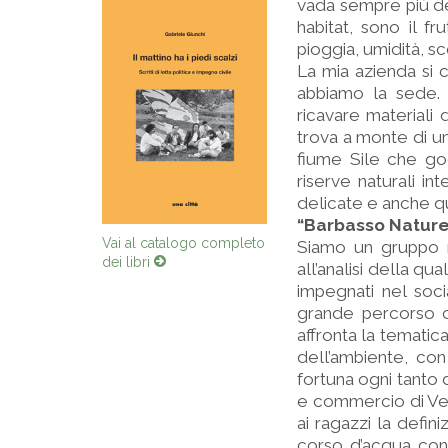
vada sempre più de
habitat, sono il f
pioggia, umidità, s
La mia azienda si 
abbiamo la sede. 
ricavare materiali
trova a monte di un
fiume Sile che god
riserve naturali in
delicate e anche qu
“Barbasso Nature
Vai al catalogo completo
Siamo un gruppo mi
dei libri
all’analisi della qu
impegnati nel soc
grande percorso c
affronta la tematic
dell’ambiente, co
fortuna ogni tanto 
e commercio di Ven
ai ragazzi la defin
corso d’acqua con 