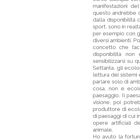
manifestazioni de
questo andrebbe co
dalla disponibilità
sport, sono in real
per esempio con git
diversi ambienti. Po
concetto che l’ac
disponibilità no
sensibilizzarsi su
Settanta, gli ecolo
lettura dei sistemi 
parlare solo di am
cosa, non è ecolo
paesaggio. Il paesa
visione, poi potr
produttore di ecolo
di paesaggi di cui 
opere artificiali
animale.
Ho avuto la fortun