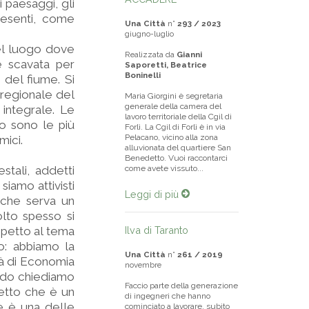
paesaggi, gli
presenti, come
Una Città
n°
293 / 2023
giugno-luglio
el luogo dove
Realizzata da
Gianni
e scavata per
Saporetti, Beatrice
Boninelli
 del fiume. Si
 regionale del
Maria Giorgini è segretaria
generale della camera del
integrale. Le
lavoro territoriale della Cgil di
to sono le più
Forlì. La Cgil di Forlì è in via
Pelacano, vicino alla zona
mici.
alluvionata del quartiere San
Benedetto. Vuoi raccontarci
stali, addetti
come avete vissuto...
siamo attivisti
Leggi di più
 che serva un
lto spesso si
spetto al tema
Ilva di Taranto
o: abbiamo la
Una Città
n°
261 / 2019
tà di Economia
novembre
ando chiediamo
Faccio parte della generazione
cetto che è un
di ingegneri che hanno
me è una delle
cominciato a lavorare, subito