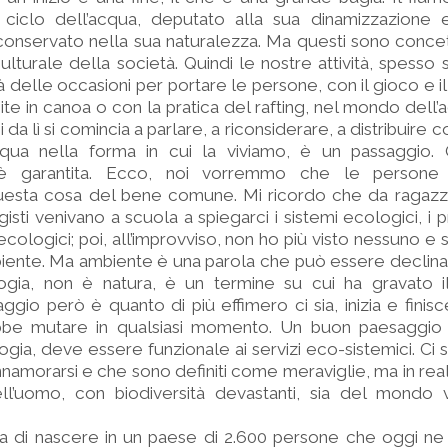
l ciclo dell’acqua, deputato alla sua dinamizzazione 
nservato nella sua naturalezza. Ma questi sono concett
 culturale della società. Quindi le nostre attività, spess
tà delle occasioni per portare le persone, con il gioco e i
e in canoa o con la pratica del rafting, nel mondo dell’a
i da lì si comincia a parlare, a riconsiderare, a distribuire
qua nella forma in cui la viviamo, è un passaggio. 
n è garantita. Ecco, noi vorremmo che le persone i
 questa cosa del bene comune. Mi ricordo che da ragazzi
gisti venivano a scuola a spiegarci i sistemi ecologici, i 
ecologici; poi, all’improvviso, non ho più visto nessuno e 
biente. Ma ambiente è una parola che può essere declinat
gia, non è natura, è un termine su cui ha gravato i
ggio però è quanto di più effimero ci sia, inizia e finisc
ebbe mutare in qualsiasi momento. Un buon paesaggi
gia, deve essere funzionale ai servizi eco-sistemici. Ci
innamorarsi e che sono definiti come meraviglie, ma in re
 dell’uomo, con biodiversità devastanti, sia del mondo
a di nascere in un paese di 2.600 persone che oggi ne 