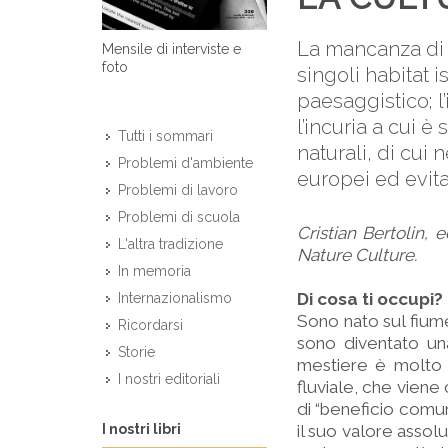
La mancanza di 
Mensile di interviste e
foto
singoli habitat 
paesaggistico; l’
l’incuria a cui è
Tutti i sommari
naturali, di cui 
Problemi d'ambiente
europei ed evitar
Problemi di lavoro
Problemi di scuola
Cristian Bertolin,
L'altra tradizione
Nature Culture.
In memoria
Di cosa ti occupi?
Internazionalismo
Sono nato sul fiume
Ricordarsi
sono diventato una
Storie
mestiere è molto d
I nostri editoriali
fluviale, che viene
di “beneficio comu
I nostri libri
il suo valore assol