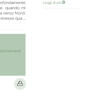
 profondamente
Leggi di più
se, quando mi
na verso Nord,
ivesse qua ...
bbonamenti