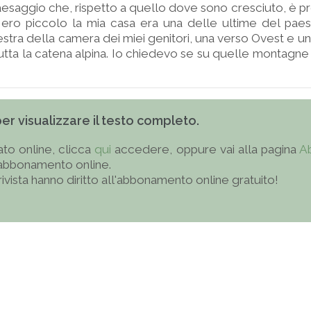
 paesaggio che, rispetto a quello dove sono cresciuto, è
ero piccolo la mia casa era una delle ultime del pae
nestra della camera dei miei genitori, una verso Ovest e u
utta la catena alpina. Io chiedevo se su quelle montagne v
 per visualizzare il testo completo.
to online, clicca
qui
accedere, oppure vai alla pagina
A
'abbonamento online.
 rivista hanno diritto all'abbonamento online gratuito!