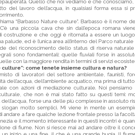
pauperata. Quello che noi vediamo e che conosciamo, i 
rutto del lavoro dell’acqua, in qualsiasi forma essa si 
corrimento.
chiama “Barbasso Nature culture”. Barbasso è il nome d
C’è una piccola cava che sin dall’epoca romana vien
 di costruzione e che oggi è ritornata a essere un luogo
a palude, ed è l’unica area all’interno del Parco naturale
e del riconoscimento dello status di riserva naturale 
tegrali sono fondamentali; quelle fluviali forse in assolu
elle con la maggiore rendita in termini di servizi ecosiste
 culture”: come tenete insieme cultura e natura?
sto di lavoratori del settore ambientale, faunisti, fore
alità dell’acqua, dell’ambiente acquatico, ma prima di tutto 
iale con azioni di mediazione culturale. Noi pensiamo
ulturale, che non è mai stato fatto su questi temi: mo
a dell’acqua, forse una delle più complesse in assoluto ri
n slogan molto semplici. Mi viene in mente un esempi
di andare a fare qualche lezione frontale presso la facol
ezia e il momento interessante in questi incontri è qu
izione di fiume. Non si riesce mai ad andare oltre il con
un inizio e una fine, il che è una grande bugia. Il fiu