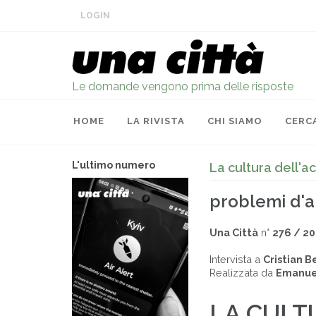
LOGIN
Le domande vengono prima delle risposte
HOME
LA RIVISTA
CHI SIAMO
CERC
L'ultimo numero
La cultura dell'a
problemi d'
Una Città
n°
276 / 2
Intervista a
Cristian B
Realizzata da
Emanuel
LA CULT