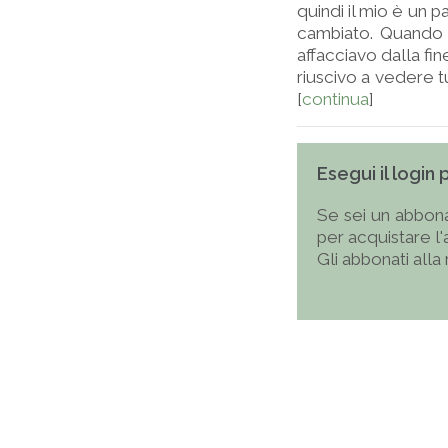
quindi il mio è un
cambiato. Quando 
affacciavo dalla fi
riuscivo a vedere t
[
continua
]
Esegui il login
Se sei un abbona
per acquistare l
Gli abbonati alla