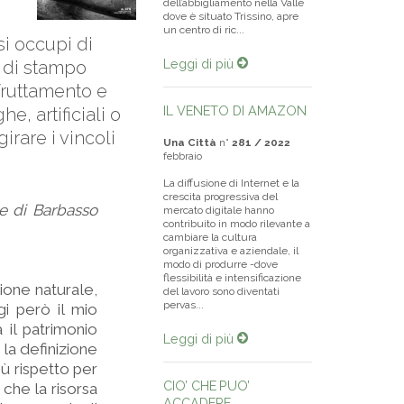
dell’abbigliamento nella Valle
dove è situato Trissino, apre
un centro di ric...
i occupi di
Leggi di più
e di stampo
sfruttamento e
IL VENETO DI AMAZON
e, artificiali o
girare i vincoli
Una Città
n°
281 / 2022
febbraio
La diffusione di Internet e la
crescita progressiva del
re di Barbasso
mercato digitale hanno
contribuito in modo rilevante a
cambiare la cultura
organizzativa e aziendale, il
modo di produrre -dove
flessibilità e intensificazione
ione naturale,
del lavoro sono diventati
pervas...
gi però il mio
 il patrimonio
Leggi di più
la definizione
ù rispetto per
CIO’ CHE PUO’
 che la risorsa
ACCADERE