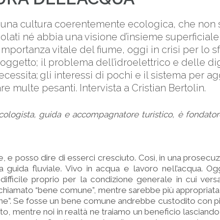
una cultura coerentemente ecologica, che non s
isolati né abbia una visione d’insieme superficial
importanza vitale del fiume, oggi in crisi per lo 
 soggetto; il problema dell’idroelettrico e delle digh
necessita; gli interessi di pochi e il sistema per ag
e multe pesanti. Intervista a Cristian Bertolin.
 ecologista, guida e accompagnatore turistico, è fondato
, e posso dire di esserci cresciuto. Così, in una prosecuz
 guida fluviale. Vivo in acqua e lavoro nell’acqua. Og
ifficile proprio per la condizione generale in cui versa
 chiamato “bene comune”, mentre sarebbe più appropriata 
ne”. Se fosse un bene comune andrebbe custodito con pi
uto, mentre noi in realtà ne traiamo un beneficio lasciando