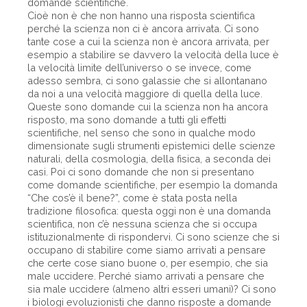
domande scientifiche.
Cioè non è che non hanno una risposta scientifica
perché la scienza non ci è ancora arrivata. Ci sono
tante cose a cui la scienza non è ancora arrivata, per
esempio a stabilire se davvero la velocità della luce è
la velocità limite dell’universo o se invece, come
adesso sembra, ci sono galassie che si allontanano
da noi a una velocità maggiore di quella della luce.
Queste sono domande cui la scienza non ha ancora
risposto, ma sono domande a tutti gli effetti
scientifiche, nel senso che sono in qualche modo
dimensionate sugli strumenti epistemici delle scienze
naturali, della cosmologia, della fisica, a seconda dei
casi. Poi ci sono domande che non si presentano
come domande scientifiche, per esempio la domanda
“Che cos’è il bene?”, come è stata posta nella
tradizione filosofica: questa oggi non è una domanda
scientifica, non c’è nessuna scienza che si occupa
istituzionalmente di rispondervi. Ci sono scienze che si
occupano di stabilire come siamo arrivati a pensare
che certe cose siano buone o, per esempio, che sia
male uccidere. Perché siamo arrivati a pensare che
sia male uccidere (almeno altri esseri umani)? Ci sono
i biologi evoluzionisti che danno risposte a domande