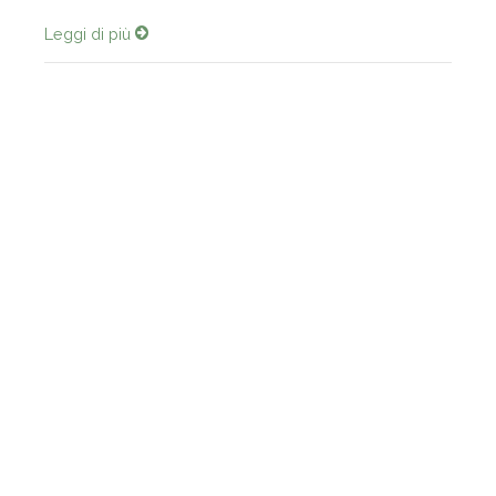
diventata una guerra nella quale tutti si s...
Leggi di più