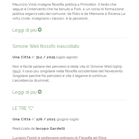
Maurizio Viroli insegna filosofia politica a Princeton. Il testo che
segue è l’intervento che ha tenuto a Forlì, a un corso di formazione
politica organizzato dal comune, da Polis e da Memoria e Ricerca.La
virtù civile, insegnano i classici, è la passione...
Leggi di più
Simone Weil filosofo inascoltato
Una Città
n°
312 / 2025
luglio-agosto
Non è facile parlare del pensiero e della vita di Simone Weil (1909-
1943), il caso più singolare nella filosofia occidentale del Novecento.
Singolare perché fra pensiero e vita il legame è continuo.
L’eccellenza illuminat...
Leggi di più
LE TRE "C"
Una Città
n°
276 / 2021
giugno-luglio
Realizzata da
Iacopo Gardelli