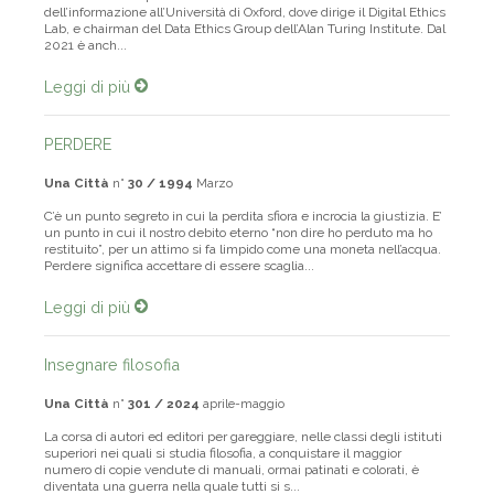
Luciano Floridi è professore ordinario di Filosofia ed Etica
dell’informazione all’Università di Oxford, dove dirige il Digital Ethics
Lab, e chairman del Data Ethics Group dell’Alan Turing Institute. Dal
2021 è anch...
Leggi di più
PERDERE
Una Città
n°
30 / 1994
Marzo
C’è un punto segreto in cui la perdita sfiora e incrocia la giustizia. E’
un punto in cui il nostro debito eterno “non dire ho perduto ma ho
restituito”, per un attimo si fa limpido come una moneta nell’acqua.
Perdere significa accettare di essere scaglia...
Leggi di più
Insegnare filosofia
Una Città
n°
301 / 2024
aprile-maggio
La corsa di autori ed editori per gareggiare, nelle classi degli istituti
superiori nei quali si studia filosofia, a conquistare il maggior
numero di copie vendute di manuali, ormai patinati e colorati, è