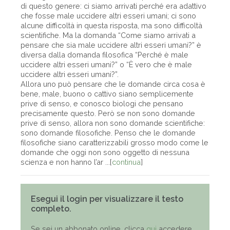
di questo genere: ci siamo arrivati perché era adattivo
che fosse male uccidere altri esseri umani; ci sono
alcune difficoltà in questa risposta, ma sono difficoltà
scientifiche. Ma la domanda “Come siamo arrivati a
pensare che sia male uccidere altri esseri umani?” è
diversa dalla domanda filosofica “Perché è male
uccidere altri esseri umani?” o “È vero che è male
uccidere altri esseri umani?”.
Allora uno può pensare che le domande circa cosa è
bene, male, buono o cattivo siano semplicemente
prive di senso, e conosco biologi che pensano
precisamente questo. Però se non sono domande
prive di senso, allora non sono domande scientifiche:
sono domande filosofiche. Penso che le domande
filosofiche siano caratterizzabili grosso modo come le
domande che oggi non sono oggetto di nessuna
scienza e non hanno l’ar ...[
continua
]
Esegui il login per visualizzare il testo
completo.
Se sei un abbonato online, clicca
qui
accedere,