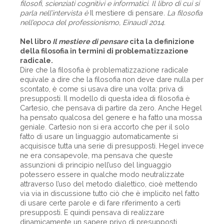
filosofi, scienziati cognitivi e informatici. Il libro di cui si
parla nell’intervista è
Il mestiere di pensare
. La filosofia
nell’epoca del professionismo, Einaudi 2014.
Nel libro
Il mestiere di pensare
cita la definizione
della filosofia in termini di problematizzazione
radicale.
Dire che la filosofia è problematizzazione radicale
equivale a dire che la filosofia non deve dare nulla per
scontato, è come si usava dire una volta: priva di
presupposti. Il modello di questa idea di filosofia è
Cartesio, che pensava di partire da zero. Anche Hegel
ha pensato qualcosa del genere e ha fatto una mossa
geniale. Cartesio non si era accorto che per il solo
fatto di usare un linguaggio automaticamente si
acquisisce tutta una serie di presupposti. Hegel invece
ne era consapevole, ma pensava che queste
assunzioni di principio nell’uso del linguaggio
potessero essere in qualche modo neutralizzate
attraverso l’uso del metodo dialettico, cioè mettendo
via via in discussione tutto ciò che è implicito nel fatto
di usare certe parole e di fare riferimento a certi
presupposti. E quindi pensava di realizzare
dinamicamente un sapere privo di presupposti,