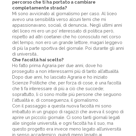
percorso che ti ha portato a cambiare
completamente strada?
Mi sono avvicinato al giornalismo per caso. Al liceo
avevo una sensibilità verso alcuni temi che mi
appassionavano, sociali, di denuncia… Negli ultimi anni
del liceo mi ero un po’ interessato di politica però,
rispetto ad altri coetanei che ho conosciuto nel corso
del tempo, non ero un grande lettore, magari leggevo
di più la parte sportiva del giornale. Poi durante gli anni
di università…
Che facoltà hai scelto?
Ho fatto prima Agraria per due anni, dove ho
proseguito a non interessarmi più di tanto all’attualità.
Dopo due anni, ho lasciato Agraria e ho iniziato
Scienze Politiche che, per forza di cose, è una facoltà
che ti fa interessare di più a ciò che succede;
soprattutto, lì ci sono molte più persone che seguono
l'attualità e, di conseguenza, il giornalismo.
Con il passaggio a questa nuova facoltà mi sono
imbattuto in un gruppo di ragazzi che aveva il sogno di
aprire un piccolo giornale. Ci sono tanti giornali legati
alle singole università, e ogni facoltà ha il suo, ma
questo progetto era invece meno legato all’università
in senso accademico, quindi meno legato ai