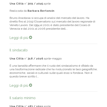
Una Città
n°
309 / 2025
aprile
Realizzata da
Barbara Bertoncin
Bruno Anastasia si occupa di analisi del mercato del lavoro. Ha
diretto fino al 2019 l’Osservatorio sul mercato del lavoro regionale di
Veneto Lavoro. Dal 1994 al 2001 è stato presidente del Coses di
Venezia e dal 2001 al 2006 presidente dell...
Leggi di più
Il sindacato
Una Città
n°
318 / 2026
aprile-maggio
È una banalità affermare che il ruolo del sindacalismo è sfidato da
una trasformazione radicale che ha rivoluzionato le basi geografiche,
economiche, sociali e culturali sulle quali esso si fondava. Non è
questo breve scritto l...
Leggi di più
Il salario minimo
Una Città
n°
283 / 2022
aprile