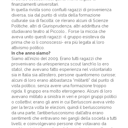
finanziamenti universitari.
In quella rivista sono confluiti ragazzi di provenienza
diversa, sia dal punto di vista della formazione
culturale sia di facoltà: ce n’erano alcuni di Scienze
Politiche, altri di Giurisprudenza, altri addirittura che
studiavano teatro al Piccolo... Forse la miccia che
aveva unito questi ragazzi -il gruppo esisteva da
prima che io li conoscessi- era più legata al loro
attivismo politico.
In che anno siamo?
Siamo all’inizio del 2009. Erano tutti ragazzi che
provenivano da un’esperienza scout (anch’io lo ero
stato), che avevano fatto esperienza nel volontariato
sia in Italia sia all’estero, persone quantomeno curiose;
alcuni di loro erano abbastanza “militanti” dal punto di
vista politico, senza avere una formazione troppo
rigida. Il gruppo era molto eterogeneo. Alcuni di loro
avevano militato a sinistra in veri e propri gruppi politici
o collettivi; erano gli anni in cui Berlusconi aveva vinto
per la terza volta le elezioni, quindi il berlusconismo
da una parte, l’antiberlusconismo dall’altra erano
sentimenti che entravano nei gangli della società a tutti
livelli, e coinvolgevano persone che votavano da