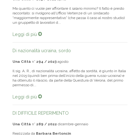
Ma quanto ci vuole per affrontare il salario minimo? Il fatto è presto
raccontato: si rivolgono all’Ufficio Vertenze di un sindacato
“maggiormente rappresentativo” (che passa il caso al nostro studio)
un gruppetto di lavoratori d...
Leggi di più
Di nazionalità ucraina, sordo
Una Città
n°
294 / 2023
agosto
Il sig. A. R., di nazionalità ucraina, affetto da sordità, è giunto in Italia
nel 2015 (quindi ben prima dell’inizio della guerra russo-ucraina) e
ha ottenuto il rilascio, da parte della Questura di Verona, del primo
permesso di...
Leggi di più
DI DIFFICILE REPERIMENTO
Una Città
n°
289 / 2022
dicembre-gennaio
Realizzata da
Barbara Bertoncin