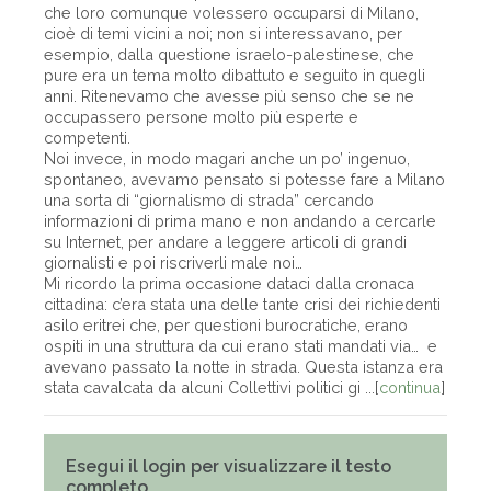
che loro comunque volessero occuparsi di Milano,
cioè di temi vicini a noi; non si interessavano, per
esempio, dalla questione israelo-palestinese, che
pure era un tema molto dibattuto e seguito in quegli
anni. Ritenevamo che avesse più senso che se ne
occupassero persone molto più esperte e
competenti.
Noi invece, in modo magari anche un po’ ingenuo,
spontaneo, avevamo pensato si potesse fare a Milano
una sorta di “giornalismo di strada” cercando
informazioni di prima mano e non andando a cercarle
su Internet, per andare a leggere articoli di grandi
giornalisti e poi riscriverli male noi…
Mi ricordo la prima occasione dataci dalla cronaca
cittadina: c’era stata una delle tante crisi dei richiedenti
asilo eritrei che, per questioni burocratiche, erano
ospiti in una struttura da cui erano stati mandati via… e
avevano passato la notte in strada. Questa istanza era
stata cavalcata da alcuni Collettivi politici gi ...[
continua
]
Esegui il login per visualizzare il testo
completo.