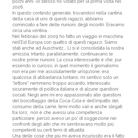
pochi anni -io stesso ho votato per la prima volta nel
2006.
In questo contesto generale, trovandoci nella cantina
della casa di uno di questi ragazzi, abbiamo
cominciato a fare delle riunioni, degli incontri. Eravamo
circa una ventina.
Nel febbraio del 2009 ho fatto un viaggio in macchina
nell’Est Europa con quattro di questi ragazzi. Siamo
stati anche ad Auschwitz... Lì si è consolidata la nostra
amicizia. Intanto, parallelamente, continuavano le
nostre prime riunioni. La cosa interessante è che, pur
essendo io curioso, in quel momento il giornalismo
non era per me assolutamente un’opzione; era
qualcosa di abbastanza lontano, mi sentivo solo un
“lettore” nemmeno troppo accanito, interessato
sicuramente di politica italiana e di alcune questioni
sociali. Negli anni mi ero appassionato alle questioni
del boicottaggio della Coca-Cola e dell’impatto del
consumo della carne, temi molto vari e anche slegati
tra loro; non è che avessi una competenza
particolare, perciò avevo un po' di soggezione nei
confronti degli altri che mi sembravano molto più
competenti su certi temi di attualità.
Una delle cose che più mi aveva incuriosito era il fatto