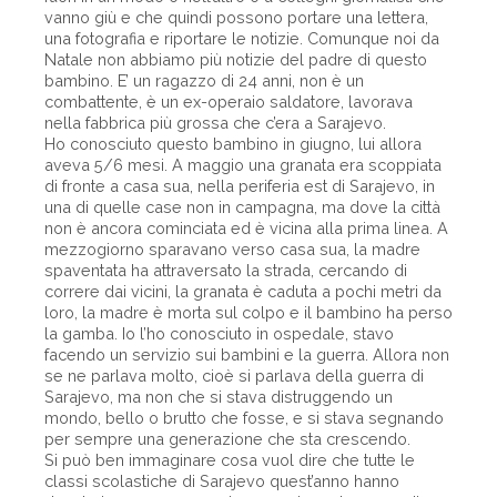
vanno giù e che quindi possono portare una lettera,
una fotografia e riportare le notizie. Comunque noi da
Natale non abbiamo più notizie del padre di questo
bambino. E’ un ragazzo di 24 anni, non è un
combattente, è un ex-operaio saldatore, lavorava
nella fabbrica più grossa che c’era a Sarajevo.
Ho conosciuto questo bambino in giugno, lui allora
aveva 5/6 mesi. A maggio una granata era scoppiata
di fronte a casa sua, nella periferia est di Sarajevo, in
una di quelle case non in campagna, ma dove la città
non è ancora cominciata ed è vicina alla prima linea. A
mezzogiorno sparavano verso casa sua, la madre
spaventata ha attraversato la strada, cercando di
correre dai vicini, la granata è caduta a pochi metri da
loro, la madre è morta sul colpo e il bambino ha perso
la gamba. Io l’ho conosciuto in ospedale, stavo
facendo un servizio sui bambini e la guerra. Allora non
se ne parlava molto, cioè si parlava della guerra di
Sarajevo, ma non che si stava distruggendo un
mondo, bello o brutto che fosse, e si stava segnando
per sempre una generazione che sta crescendo.
Si può ben immaginare cosa vuol dire che tutte le
classi scolastiche di Sarajevo quest’anno hanno