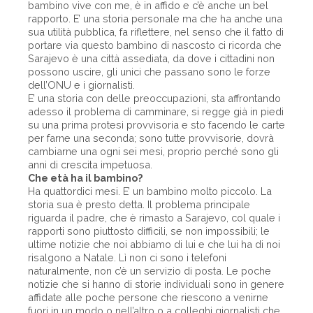
bambino vive con me, è in affido e c’è anche un bel
rapporto. E’ una storia personale ma che ha anche una
sua utilità pubblica, fa riflettere, nel senso che il fatto di
portare via questo bambino di nascosto ci ricorda che
Sarajevo è una città assediata, da dove i cittadini non
possono uscire, gli unici che passano sono le forze
dell’ONU e i giornalisti.
E’ una storia con delle preoccupazioni, sta affrontando
adesso il problema di camminare, si regge già in piedi
su una prima protesi provvisoria e sto facendo le carte
per farne una seconda; sono tutte provvisorie, dovrà
cambiarne una ogni sei mesi, proprio perché sono gli
anni di crescita impetuosa.
Che età ha il bambino?
Ha quattordici mesi. E’ un bambino molto piccolo. La
storia sua è presto detta. Il problema principale
riguarda il padre, che è rimasto a Sarajevo, col quale i
rapporti sono piuttosto difficili, se non impossibili; le
ultime notizie che noi abbiamo di lui e che lui ha di noi
risalgono a Natale. Lì non ci sono i telefoni
naturalmente, non c’è un servizio di posta. Le poche
notizie che si hanno di storie individuali sono in genere
affidate alle poche persone che riescono a venirne
fuori in un modo o nell’altro o a colleghi giornalisti che