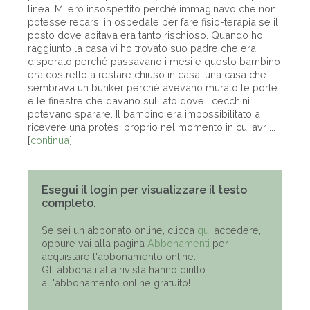
linea. Mi ero insospettito perché immaginavo che non
potesse recarsi in ospedale per fare fisio-terapia se il
posto dove abitava era tanto rischioso. Quando ho
raggiunto la casa vi ho trovato suo padre che era
disperato perché passavano i mesi e questo bambino
era costretto a restare chiuso in casa, una casa che
sembrava un bunker perché avevano murato le porte
e le finestre che davano sul lato dove i cecchini
potevano sparare. Il bambino era impossibilitato a
ricevere una protesi proprio nel momento in cui avr ...
[
continua
]
Esegui il login per visualizzare il testo
completo.
Se sei un abbonato online, clicca
qui
accedere,
oppure vai alla pagina
Abbonamenti
per
acquistare l'abbonamento online.
Gli abbonati alla rivista hanno diritto
all'abbonamento online gratuito!