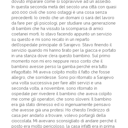
dovuto imparare come si sopravvive ad un assedio.
In questa seconda metà del secolo una città con quasi
400.000 civili che sono ostaggi è una cosa senza
precedenti. Io credo che un domani ci sarà del lavoro
da fare per gli psicologi, per studiare una generazione
di bambini che ha vissuto la scomparsa di amici
coetanei morti. Io stavo facendo appunto un servizio
su questo e mi sono recato in un reparto
dell’ospedale principale di Sarajevo. Stavo finendo il
servizio quando mi hanno tirato per la giacca e portato
in una stanza dove c’era questo bambino. Sul primo
momento non mi ero neppure reso conto che il
bambino avesse perso la gamba perché era tutto
infagottato. Mi aveva colpito molto il fatto che fosse
allegro, che sorridesse. Sono poi ritornato a Sarajevo
una volta successiva per fare altri servizi e una
seconda volta, a novembre, sono ritornato in
ospedale per rivedere il bambino che aveva colpito
me come gli operatori, che sono sloveni. Il bambino
era già stato dimesso ed io ingenuamente pensavo
che avesse già una protesi. Ho chiesto l’indirizzo di
casa per andarlo a trovare, volevo portargli della
cioccolata. Mi avevano sconsigliato di andare perché il
posto era molto pericoloso, la casa infatti era in prima