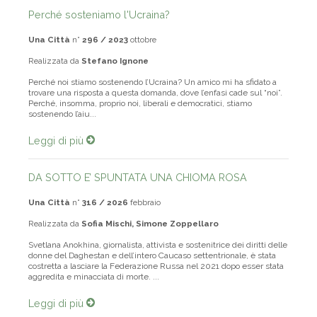
Perché sosteniamo l'Ucraina?
Una Città
n°
296 / 2023
ottobre
Realizzata da
Stefano Ignone
Perché noi stiamo sostenendo l’Ucraina? Un amico mi ha sfidato a
trovare una risposta a questa domanda, dove l’enfasi cade sul “noi”.
Perché, insomma, proprio noi, liberali e democratici, stiamo
sostenendo l’aiu...
Leggi di più
DA SOTTO E’ SPUNTATA UNA CHIOMA ROSA
Una Città
n°
316 / 2026
febbraio
Realizzata da
Sofia Mischi, Simone Zoppellaro
Svetlana Anokhina, giornalista, attivista e sostenitrice dei diritti delle
donne del Daghestan e dell’intero Caucaso settentrionale, è stata
costretta a lasciare la Federazione Russa nel 2021 dopo esser stata
aggredita e minacciata di morte. ...
Leggi di più