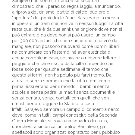
Sarajevo non sono finiti, anche se si cerca di
dimostrarci che il paradiso regna laggiù, annunciando,
a riprova del cinismo, partite di calcio, due ore di
“apertura” del ponte fra le “due” Sarajevo e la messa
in opera di un tram che non va in nessun luogo. La città
resta quel che è da due anni: una prigione dove non si
può entrare e da dove non si può uscire, un campo
per 300.000 abitanti che non sanno quel che vi è da
mangiare, non possono muoversi come uomini liberi,
né comunicare con l’esterno, né aver elettricità o
acqua corrente in casa, né inviare o ricevere lettere. Il
peggio è che chi è uscito dalla città credendo che
fosse solo per qualche settimana -il tempo che
questo si fermi- non ha potuto più farvi ritorno. Da
allora, e senza speranza che la città ritorni come
prima, essi errano per il mondo, i bambini senza
scuola e senza padre, le madri senza documenti e
senza denaro, senza contatti con quelli che son
rimasti per proteggere lo Stato e la casa.
Infatti, Sarajevo sembra un campo di concentramento
dove, come in tutti i campi conosciuti della Seconda
Guerra Mondiale, si trova una squadra di calcio,
un’orchestra sinfonica, un teatro. Beninteso, gli
spettacoli sono organizzati soprattutto per il pubblico