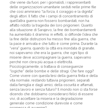
che viene da fuori, per i giornalisti, i rappresentanti
delle organizzazioni umanitarie seduti nelle prime file
che così ammirano “la forza, il coraggio e la dignità”
degli attori. Il fatto che i campi di concentramento di
quell’altra guerra non fossero bombardati, non ha
affatto ridotto la tragedia dei loro prigionieri. Quanto
alla situazione di Sarajevo, la fine dei bombardamenti
ha aumentato il dramma: in effetti, si diffonde l’idea che
la fine delle distruzioni ha messo fine alla guerra, che
la pace è arrivata e che tutto è come prima. Durante la
“vera” guerra, quando la città era inondata di granate,
noi sapevamo che era la guerra, che ogni tipo di
miserie deve accompagnare la guerra, sapevamo
perché non c’era più acqua o elettricità.
Psicologicamente, si trattava di conseguenze
“logiche” delle bombe e delle stragi. Che fare oggi?
Come vivere con questa tesi della guerra finita e della
vita normale, restando tuttavia prigionieri, separati
dalla famiglia e dagli amici, della oscurità e affamati,
senza lavoro e senza futuro? Il mondo non ci sta forse
dicendo che dobbiamo considerarci felici di essere
vivi, di accettare la miseria e la degradazione
generale come condizione durevole e come
promessa di avvenire?