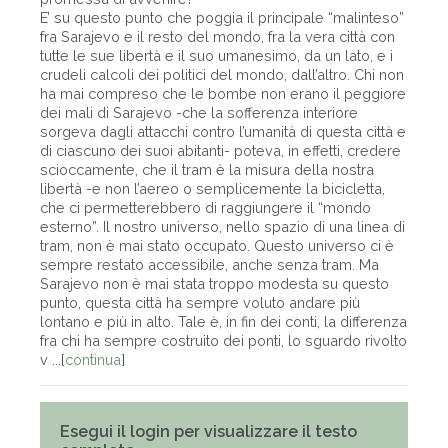
E’ su questo punto che poggia il principale “malinteso”
fra Sarajevo e il resto del mondo, fra la vera città con
tutte le sue libertà e il suo umanesimo, da un lato, e i
crudeli calcoli dei politici del mondo, dall’altro. Chi non
ha mai compreso che le bombe non erano il peggiore
dei mali di Sarajevo -che la sofferenza interiore
sorgeva dagli attacchi contro l’umanità di questa città e
di ciascuno dei suoi abitanti- poteva, in effetti, credere
scioccamente, che il tram è la misura della nostra
libertà -e non l’aereo o semplicemente la bicicletta,
che ci permetterebbero di raggiungere il “mondo
esterno”. Il nostro universo, nello spazio di una linea di
tram, non è mai stato occupato. Questo universo ci è
sempre restato accessibile, anche senza tram. Ma
Sarajevo non è mai stata troppo modesta su questo
punto, questa città ha sempre voluto andare più
lontano e più in alto. Tale è, in fin dei conti, la differenza
fra chi ha sempre costruito dei ponti, lo sguardo rivolto
v ...[
continua
]
Esegui il login per visualizzare il testo