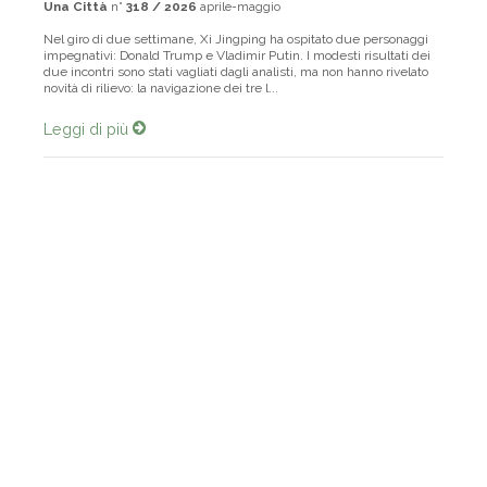
Una Città
n°
318 / 2026
aprile-maggio
Nel giro di due settimane, Xi Jingping ha ospitato due personaggi
impegnativi: Donald Trump e Vladimir Putin. I modesti risultati dei
due incontri sono stati vagliati dagli analisti, ma non hanno rivelato
novità di rilievo: la navigazione dei tre l...
Leggi di più