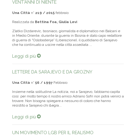
VENT'ANNI DI NIENTE
Una Città
n°
219 / 2015
febbraio
Realizzata da
Bettina Foa, Giulia Levi
Zlatko Dizdarevic, bosniaco, giornalista e diplomatico nei Balcani e
in Medio Oriente, durante la guerra in Bosnia è stato capo redattore
di guerra di "Oslobodenje” (Liberazione), il quotidiano di Sarajevo
che ha continuato a uscire nella città assediata ...
Leggi di più
LETTERE DA SARAJEVO E DA GROZNY
Una Città
n°
56 / 1997
Febbraio
Insieme nella solitudine La notizia, noi a Sarajevo, I’abbiamo capita
così: per molto tempo il nostro amico Adriano Sofri non potrà venirci a
trovare. Non bisogna spiegare a nessuno di coloro che hanno
resistito a Sarajevo chi &egra...
Leggi di più
UN MOVIMENTO LGB PER IL REALISMO