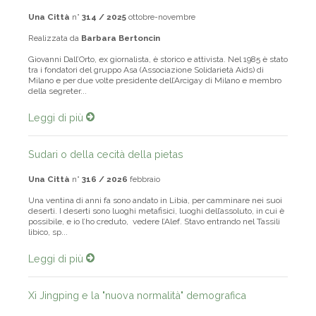
Una Città
n°
314 / 2025
ottobre-novembre
Realizzata da
Barbara Bertoncin
Giovanni Dall’Orto, ex giornalista, è storico e attivista. Nel 1985 è stato
tra i fondatori del gruppo Asa (Associazione Solidarietà Aids) di
Milano e per due volte presidente dell’Arcigay di Milano e membro
della segreter...
Leggi di più
Sudari o della cecità della pietas
Una Città
n°
316 / 2026
febbraio
Una ventina di anni fa sono andato in Libia, per camminare nei suoi
deserti. I deserti sono luoghi metafisici, luoghi dell’assoluto, in cui è
possibile, e io l’ho creduto, vedere l’Alef. Stavo entrando nel Tassili
libico, sp...
Leggi di più
Xi Jingping e la "nuova normalità" demografica