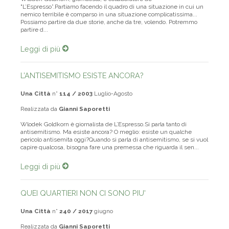
Wlodek Goldkorn, giornalista, è collaboratore de
"L’Espresso”.Partiamo facendo il quadro di una situazione in cui un
nemico terribile è comparso in una situazione complicatissima...
Possiamo partire da due storie, anche da tre, volendo. Potremmo
partire d...
Leggi di più
L’ANTISEMITISMO ESISTE ANCORA?
Una Città
n°
114 / 2003
Luglio-Agosto
Realizzata da
Gianni Saporetti
Wlodek Goldkorn è giornalista de L’Espresso.Si parla tanto di
antisemitismo. Ma esiste ancora? O meglio: esiste un qualche
pericolo antisemita oggi?Quando si parla di antisemitismo, se si vuol
capire qualcosa, bisogna fare una premessa che riguarda il sen...
Leggi di più
QUEI QUARTIERI NON CI SONO PIU'
Una Città
n°
240 / 2017
giugno