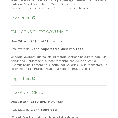
sull’attuale situazione politica. Riportiamo gli interventi di Francesco
Ciafaloni, Wlodek Goldkorn, Gianni Saporetti e Franco
Melandri.Francesco Ciafaloni. Premetto che non ho alcun t...
Leggi di più
FAI IL CONSIGLIERE COMUNALE
Una Città
n°
169 / 2009
Novembre
Realizzata da
Gianni Saporetti e Massimo Tesei
Wlodek Goldkorn, giornalista, di Marek Edelman ha curato, con Rudi
Assuntino, Il guardiano, e recentemente, con Adriano Sofri e
Ludmila Ryba, L’amore nel Ghetto, per Sellerio.Ci puoi raccontare un
po’ che cos’era il Bund?Il Bund era nato nel 1897 a Vilniu...
Leggi di più
IL GRAN RITORNO
Una Città
n°
226 / 2015
Novembre
Realizzata da
Gianni Saporetti