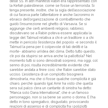
delle SS. In altri manifesti Rabin era rappresentato con
la Kefiah palestinese, come se fosse un terrorista. Si
tenga presente, inoltre, che la sigla dell’associazione
di cui faceva parte l’attentatore è anche l’acronimo in
ebraico dell’organizzazione di combattimento che
guidò l’insurrezione nel ghetto di Varsavia. Se si
aggiunge che certi ambienti religiosi, rabbinici,
discutevano se a Rabin poteva essere applicata la
legge del Talmud relativa a chi è un traditore o a chi
mette in pericolo l’esistenza del popolo -e secondo il
Talmud la pena per il colpevole di tali delitti è la
morte- abbiamo un’idea del clima. Detto tutto questo,
c’è poi da stupirsi se arriva anche la pallottola? Nel
momento tutti si sono dimostrati sorpresi, ma oggi, col
senno di poi, risulta incredibilmente evidente che
sarebbe andata a finire così, che Rabin sarebbe stato
ucciso. L’esistenza di un complotto bisognerà
dimostrarla, ma che ci fosse qualche complicità è già
chiaro, perché quando Igal Amir ha visto che quella
sera sul palco c’era un cantante di sinistra ha detto:
"Manca solo Dana International", che è un famoso
personaggio, non si sa bene se uomo o donna. E l’ha
detto in tono spregiativo, disgustato, provocando
reazioni di assenso e di complicità fra i poliziotti