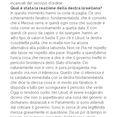
incaricati del servizio d’ordine.
Qual è stata la reazione della destra israeliana?
In questo momento hanno la coda di paglia. C’è uno
schieramento fanatico, fondamentalista, che è convinto
che il Messia verrà, e quindi ogni cosa che succede è
vista come un avvicinamento a quella data. E con
questi c’è poco da capire o da spiegare, hanno un
altro tipo di valori e basta. E poi c’è il Likud, la destra
cosiddetta pulita, che in realtà non ha alcuna
alternativa alla politica laburista. Non ce l’ha né rispetto
alle tasse né rispetto alla pace. Rispetto a quest’ultima,
l’unica cosa che riesce a dire è che il governo mette in
pericolo l’esistenza dello Stato d’Israele. Ciò
naturalmente non è vero, è pura propaganda, ma
questo ora non ci interessa. Quello che ci interessa è
la saldatura immediata con la destra fondamentalista
che dice la stessa cosa e, in modo più fanatico, è
disposta a tutto per scongiurare il pericolo che vede.
Oggi si rendono conto, nel Likud, di avere esagerato,
dicono che non si aspettavano una cosa del genere, si
dichiarano dispiaciuti e in Parlamento si sono astenuti
dal criticare il governo. Sono in cerca di una legittimità
messa gravemente in questione. Da un po’ di tempo in