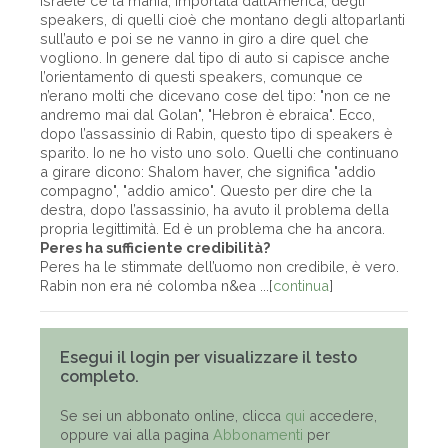
Israele c’è la mania, importata dall’America, degli
speakers, di quelli cioè che montano degli altoparlanti
sull’auto e poi se ne vanno in giro a dire quel che
vogliono. In genere dal tipo di auto si capisce anche
l’orientamento di questi speakers, comunque ce
n’erano molti che dicevano cose del tipo: "non ce ne
andremo mai dal Golan", "Hebron è ebraica". Ecco,
dopo l’assassinio di Rabin, questo tipo di speakers è
sparito. Io ne ho visto uno solo. Quelli che continuano
a girare dicono: Shalom haver, che significa "addio
compagno", "addio amico". Questo per dire che la
destra, dopo l’assassinio, ha avuto il problema della
propria legittimità. Ed è un problema che ha ancora.
Peres ha sufficiente credibilità?
Peres ha le stimmate dell’uomo non credibile, è vero.
Rabin non era né colomba n&ea ...[
continua
]
Esegui il login per visualizzare il testo
completo.
Se sei un abbonato online, clicca
qui
accedere,
oppure vai alla pagina
Abbonamenti
per