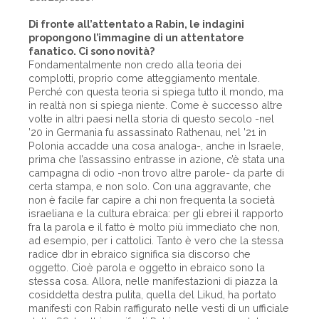
Di fronte all’attentato a Rabin, le indagini
propongono l’immagine di un attentatore
fanatico. Ci sono novità?
Fondamentalmente non credo alla teoria dei
complotti, proprio come atteggiamento mentale.
Perché con questa teoria si spiega tutto il mondo, ma
in realtà non si spiega niente. Come è successo altre
volte in altri paesi nella storia di questo secolo -nel
’20 in Germania fu assassinato Rathenau, nel ’21 in
Polonia accadde una cosa analoga-, anche in Israele,
prima che l’assassino entrasse in azione, c’è stata una
campagna di odio -non trovo altre parole- da parte di
certa stampa, e non solo. Con una aggravante, che
non è facile far capire a chi non frequenta la società
israeliana e la cultura ebraica: per gli ebrei il rapporto
fra la parola e il fatto è molto più immediato che non,
ad esempio, per i cattolici. Tanto è vero che la stessa
radice dbr in ebraico significa sia discorso che
oggetto. Cioè parola e oggetto in ebraico sono la
stessa cosa. Allora, nelle manifestazioni di piazza la
cosiddetta destra pulita, quella del Likud, ha portato
manifesti con Rabin raffigurato nelle vesti di un ufficiale