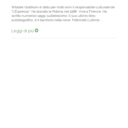
Realizzata da
Gianni Saporetti
Wlodek Goldkorn è stato per molti anni il responsabile culturale de
"L’Espresso”. Ha lasciato la Polonia nel 1968. Vive a Firenze. Ha
scritto numerosi saggi sull’ebraismo. Il suo ultimo libro,
autobiografico, è Il bambino nella neve, Feltrinelli.L’ultima ...
Leggi di più