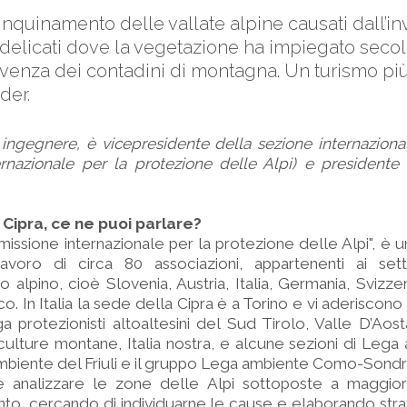
i inquinamento delle vallate alpine causati dall’i
 delicati dove la vegetazione ha impiegato secoli
venza dei contadini di montagna. Un turismo più 
der.
ngegnere, è vicepresidente della sezione internazional
rnazionale per la protezione delle Alpi) e presidente 
 Cipra, ce ne puoi parlare?
issione internazionale per la protezione delle Alpi", è u
avoro di circa 80 associazioni, appartenenti ai se
alpino, cioè Slovenia, Austria, Italia, Germania, Svizzera
o. In Italia la sede della Cipra è a Torino e vi aderiscon
ga protezionisti altoaltesini del Sud Tirolo, Valle D’Aost
ulture montane, Italia nostra, e alcune sezioni di Lega
biente del Friuli e il gruppo Lega ambiente Como-Sondr
 è analizzare le zone delle Alpi sottoposte a maggior
to, cercando di individuarne le cause e elaborando str