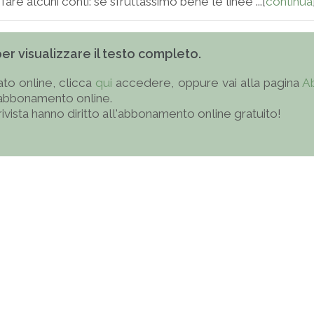
re alcuni conti: se sfruttassimo bene le linee ...[
continua
 per visualizzare il testo completo.
to online, clicca
qui
accedere, oppure vai alla pagina
A
'abbonamento online.
 rivista hanno diritto all'abbonamento online gratuito!