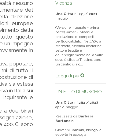
realtà nessuno
VIcenza
 aumentare del
Una Città
n°
275 / 2021
lla direzione
maggio
zioni europee
(Versione integrale - prima
ovimento della
parte) Rimar – Miteni e
 tutto questo
produzione di composti
perfluoroalchilici Nel 1965 la
C’è un impegno
Marzotto, azienda leader nel
 ovviamente in
settore tessile e
dell’abbigliamento nella Valle
dove è situato Trissino, apre
tiva popolare,
un centro di ric...
ni di tutto il
Leggi di più
 costruzione di
iva sia estesa
a in Italia sui
UN ETTO DI MUSCHIO
 inquinante e
Una Città
n°
292 / 2023
aprile-maggio
e a due binari
Realizzata da
Barbara
 segnalazione,
Bertoncin
 400. Ci sono
Giovanni Damiani, biologo, è
esperto in ecologia