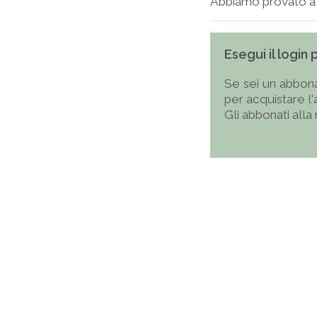
Abbiamo provato a fa
Esegui il login
Se sei un abbona
per acquistare l
Gli abbonati alla