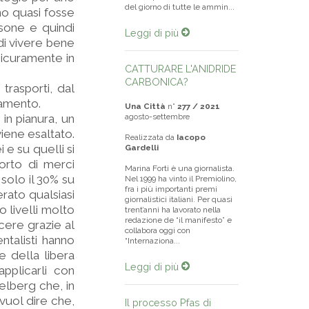
del giorno di tutte le ammin...
ino quasi fosse
rsone e quindi
Leggi di più
di vivere bene
sicuramente in
CATTURARE L'ANIDRIDE
CARBONICA?
trasporti, dal
lamento.
Una Città
n°
277 / 2021
in pianura, un
agosto-settembre
iene esaltato.
Realizzata da
Iacopo
 e su quelli si
Gardelli
porto di merci
Marina Forti è una giornalista.
 solo il 30% su
Nel 1999 ha vinto il Premiolino,
fra i più importanti premi
erato qualsiasi
giornalistici italiani. Per quasi
o livelli molto
trent’anni ha lavorato nella
redazione de “il manifesto” e
cere grazie al
collabora oggi con
entalisti hanno
“Internaziona...
e della libera
Leggi di più
pplicarli con
delberg che, in
vuol dire che,
Il processo Pfas di