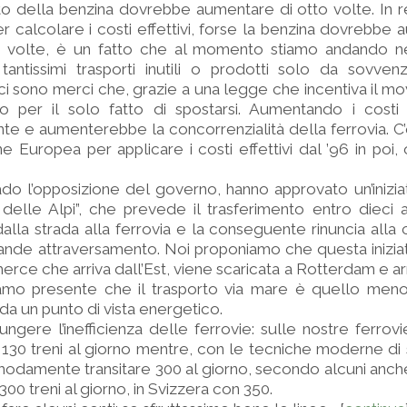
to della benzina dovrebbe aumentare di otto volte. In 
er calcolare i costi effettivi, forse la benzina dovrebbe
 volte, è un fatto che al momento stiamo andando ne
tantissimi trasporti inutili o prodotti solo da sovven
 ci sono merci che, grazie a una legge che incentiva il m
o per il solo fatto di spostarsi. Aumentando i costi
ante e aumenterebbe la concorrenzialità della ferrovia. 
e Europea per applicare i costi effettivi dal ’96 in poi,
ado l’opposizione del governo, hanno approvato un’inizia
a delle Alpi”, che prevede il trasferimento entro dieci an
o dalla strada alla ferrovia e la conseguente rinuncia alla
ande attraversamento. Noi proponiamo che questa iniziat
 merce che arriva dall’Est, viene scaricata a Rotterdam e arriv
niamo presente che il trasporto via mare è quello meno
a un punto di vista energetico.
ngere l’inefficienza delle ferrovie: sulle nostre ferrovi
a 130 treni al giorno mentre, con le tecniche moderne di
damente transitare 300 al giorno, secondo alcuni anche
 300 treni al giorno, in Svizzera con 350.