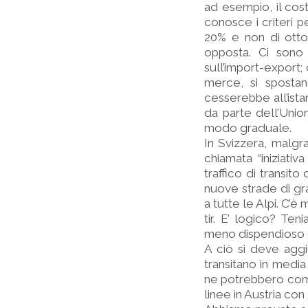
ad esempio, il cos
conosce i criteri p
20% e non di otto
opposta. Ci sono 
sull’import-export;
merce, si spostan
cesserebbe all’ist
da parte dell’Union
modo graduale.
In Svizzera, malgr
chiamata “iniziativ
traffico di transit
nuove strade di gr
a tutte le Alpi. C’è
tir. E’ logico? Te
meno dispendioso d
A ciò si deve aggiu
transitano in medi
ne potrebbero como
linee in Austria con