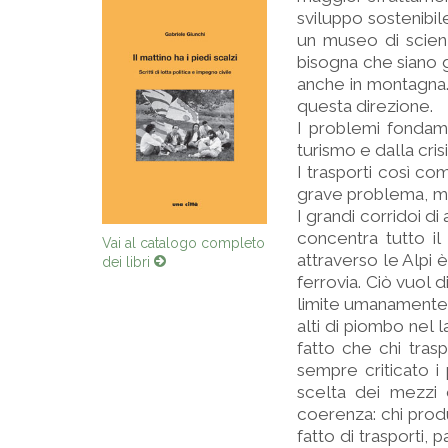
sviluppo sostenibil
un museo di scienze
bisogna che siano 
anche in montagna. 
questa direzione.
I problemi fondame
turismo e dalla cri
I trasporti così co
grave problema, ma
I grandi corridoi d
concentra tutto il
Vai al catalogo completo
attraverso le Alpi è
dei libri
ferrovia. Ciò vuol d
limite umanamente so
alti di piombo nel 
fatto che chi trasp
sempre criticato i 
scelta dei mezzi 
coerenza: chi produ
fatto di trasporti,