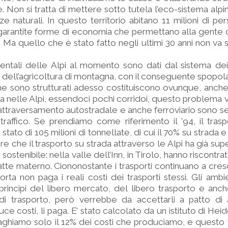
e. Non si tratta di mettere sotto tutela l’eco-sistema alp
 naturali. In questo territorio abitano 11 milioni di pe
garantite forme di economia che permettano alla gente 
Ma quello che è stato fatto negli ultimi 30 anni non va 
ntali delle Alpi al momento sono dati dal sistema dei 
si dell’agricoltura di montagna, con il conseguente spopo
me sono strutturati adesso costituiscono ovunque, anche 
 nelle Alpi, essendoci pochi corridoi, questo problema v
i attraversamento autostradale e anche ferroviario sono sei
 traffico. Se prendiamo come riferimento il ’94, il tras
 stato di 105 milioni di tonnellate, di cui il 70% su strada e
ire che il trasporto su strada attraverso le Alpi ha già sup
stenibile: nella valle dell’Inn, in Tirolo, hanno riscontrat
latte materno. Ciononostante i trasporti continuano a cres
orta non paga i reali costi dei trasporti stessi. Gli ambi
principi del libero mercato, del libero trasporto e anch
di trasporto, però verrebbe da accettarli a patto di a
ce costi, li paga. E’ stato calcolato da un istituto di Hei
 paghiamo solo il 12% dei costi che produciamo, e questo 