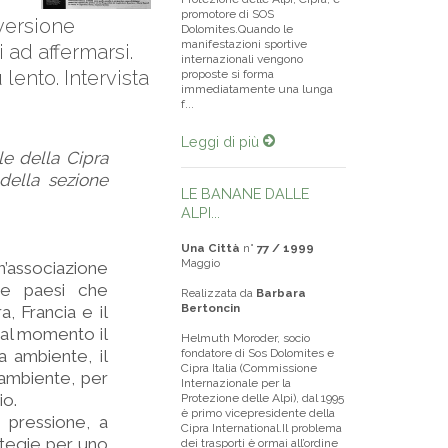
promotore di SOS
nversione
Dolomites.Quando le
manifestazioni sportive
 ad affermarsi.
internazionali vengono
lento. Intervista
proposte si forma
immediatamente una lunga
f...
Leggi di più
e della Cipra
della sezione
LE BANANE DALLE
ALPI...
Una Città
n°
77 / 1999
Maggio
n’associazione
tte paesi che
Realizzata da
Barbara
Bertoncin
, Francia e il
o al momento il
Helmuth Moroder, socio
a ambiente, il
fondatore di Sos Dolomites e
Cipra Italia (Commissione
 ambiente, per
Internazionale per la
io.
Protezione delle Alpi), dal 1995
è primo vicepresidente della
 pressione, a
Cipra International.Il problema
ategie per uno
dei trasporti è ormai all’ordine