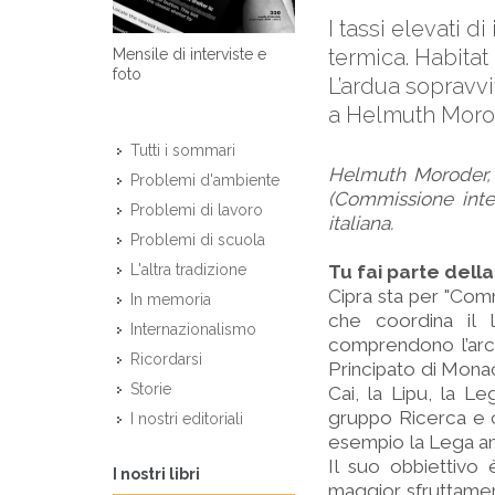
I tassi elevati d
termica. Habitat
Mensile di interviste e
foto
L’ardua sopravvi
a Helmuth Moro
Tutti i sommari
Helmuth Moroder, i
Problemi d'ambiente
(Commissione inte
Problemi di lavoro
italiana.
Problemi di scuola
Tu fai parte della
L'altra tradizione
Cipra sta per "Comm
In memoria
che coordina il l
Internazionalismo
comprendono l’arco 
Ricordarsi
Principato di Monac
Storie
Cai, la Lipu, la Le
gruppo Ricerca e c
I nostri editoriali
esempio la Lega am
Il suo obbiettivo
I nostri libri
maggior sfruttamen