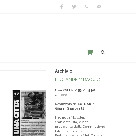
Facebook
Twitter
+39
unacitta@unacitta.o
0543
21422
Archivio
IL GRANDE MIRAGGIO
Una Città
n°
53 / 1996
Ottobre
Realizzata da
Edi Rabini,
Gianni Saporetti
Helmuth Moroder,
ambientalista, è vice-
presidente della Commissione
Internazionale per la
Protezione delle Alpi, Cipra, e