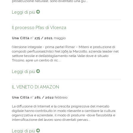
sul fiume, e posso dire di esserci cresciuto. Così, in una
prosecuzione naturale, sono diventato una gu...
Leggi di più
Il processo Pfas di VIcenza
Una Città
n°
275 / 2021
maggio
(Versione integrale - prima parte) Rimar – Miteni e produzione di
composti perfluoroalchilici Nel 1965 la Marzotto, azienda leader nel
settore tessile e dell’abbigliamento nella Valle dove è situato
Trissino, apre un centro di ric...
Leggi di più
IL VENETO DI AMAZON
Una Città
n°
281 / 2022
febbraio
La diffusione di Internet e la crescita progressiva del mercato
digitale hanno contribuito in modo rilevante a cambiare la cultura
organizzativa e aziendale, il modo di produrre -dove flessibilità e
intensificazione del lavoro sono diventati pervas...