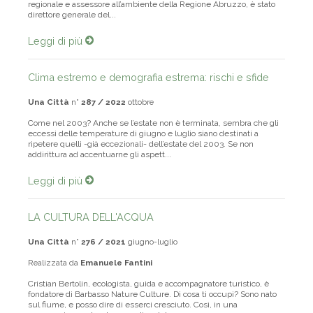
uno dei leader regionali e nazionali dei Verdi. Già consigliere
regionale e assessore all’ambiente della Regione Abruzzo, è stato
direttore generale del...
Leggi di più
Clima estremo e demografia estrema: rischi e sfide
Una Città
n°
287 / 2022
ottobre
Come nel 2003? Anche se l’estate non è terminata, sembra che gli
eccessi delle temperature di giugno e luglio siano destinati a
ripetere quelli -già eccezionali- dell’estate del 2003. Se non
addirittura ad accentuarne gli aspett...
Leggi di più
LA CULTURA DELL'ACQUA
Una Città
n°
276 / 2021
giugno-luglio
Realizzata da
Emanuele Fantini
Cristian Bertolin, ecologista, guida e accompagnatore turistico, è
fondatore di Barbasso Nature Culture. Di cosa ti occupi? Sono nato