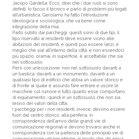
Jacopo Gardella. Ecco, direi che i due ruoli si sono
definiti. Io faccio il tecnico e parlo di problemi più legati
all’urbanistica, Gerolamo ha fatto l’introduzione
ideologica e sociologica, che va bene come
integrazione della mia.
Parto subito dai parcheggi: questi sono di due tipi, il
tipo riservato ai residenti deve essere vicino alle
abitazioni dei residenti, e quindi può essere (anzi, è
meglio che sia) all’interno della città, e non essendoci
più spazio, oramai, in superficie, è accettabile che sia
nel sottosuolo.
Però con un’eccezione: non nel sottosuolo davanti a
un basilica, davanti a un monumento, davanti a un
qualsiasi tipo di edificio che abbia un valore storico e
di fronte al quale è assurdo fare entrare e uscire le
macchine col rumore e tutto quanto esse comportano
di inquinamento -quindi in un sottosuolo che non sia
lesivo dei valori della città.
I parcheggi per i non residenti, invece, devono essere
fuori dal centro storico, alla periferia, in
corrispondenza dell’arrivo delle grandi vie di
comunicazione regionali e devono trovarsi anche in
corrispondenza con la partenza delle principali vie di
comunicazione urbane interne, in modo che chi arriva