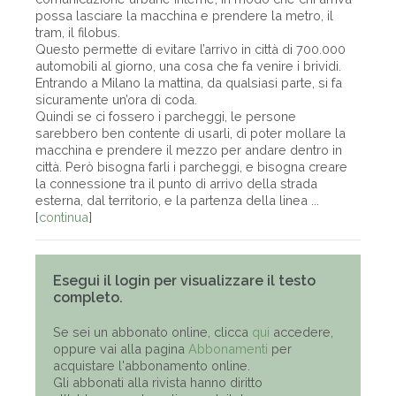
possa lasciare la macchina e prendere la metro, il
tram, il filobus.
Questo permette di evitare l’arrivo in città di 700.000
automobili al giorno, una cosa che fa venire i brividi.
Entrando a Milano la mattina, da qualsiasi parte, si fa
sicuramente un’ora di coda.
Quindi se ci fossero i parcheggi, le persone
sarebbero ben contente di usarli, di poter mollare la
macchina e prendere il mezzo per andare dentro in
città. Però bisogna farli i parcheggi, e bisogna creare
la connessione tra il punto di arrivo della strada
esterna, dal territorio, e la partenza della linea ...
[
continua
]
Esegui il login per visualizzare il testo
completo.
Se sei un abbonato online, clicca
qui
accedere,
oppure vai alla pagina
Abbonamenti
per
acquistare l'abbonamento online.
Gli abbonati alla rivista hanno diritto