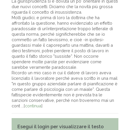
La giurisprudenza si è dovuta un po’ orientare in questi
due nuovi concetti. Diciamo che la novità più grossa
riguarda il concetto di insussistenza.
Molti giudici, e prima di loro la dottrina che ha
affrontato la questione, hanno evidenziato un effetto
paradossale di un’interpretazione troppo letterale di
questa norma, perché significherebbe che se io
commetto un fatto lievissimo, e cioè -in ipotesi-
guardassi male il caporeparto una mattina, davanti a
dieci testimoni, potrei perdere il posto di lavoro in
quanto il fatto storico "sussiste”. Non occorre
spendere molte parole per evidenziare come
sarebbe veramente paradossale.
Ricordo un mio caso in cui il datore di lavoro aveva
licenziato il lavoratore perché aveva scritto in una mail
"in questo gruppo aziendale parlare di pianificazione è
come parlare di psicologia con un maiale”. Questa
fattispecie evidentemente non è prevista tra le
sanzioni conservative, perché non troveremo mai un
cont ...[
continua
]
Esegui il login per visualizzare il testo