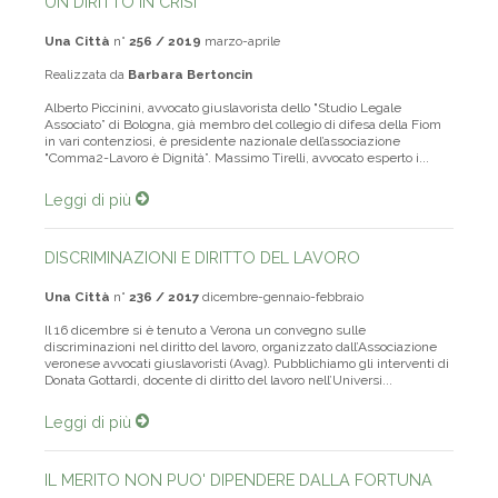
UN DIRITTO IN CRISI
Una Città
n°
256 / 2019
marzo-aprile
Realizzata da
Barbara Bertoncin
Alberto Piccinini, avvocato giuslavorista dello "Studio Legale
Associato” di Bologna, già membro del collegio di difesa della Fiom
in vari contenziosi, è presidente nazionale dell’associazione
"Comma2-Lavoro è Dignità”. Massimo Tirelli, avvocato esperto i...
Leggi di più
DISCRIMINAZIONI E DIRITTO DEL LAVORO
Una Città
n°
236 / 2017
dicembre-gennaio-febbraio
Il 16 dicembre si è tenuto a Verona un convegno sulle
discriminazioni nel diritto del lavoro, organizzato dall’Associazione
veronese avvocati giuslavoristi (Avag). Pubblichiamo gli interventi di
Donata Gottardi, docente di diritto del lavoro nell’Universi...
Leggi di più
IL MERITO NON PUO' DIPENDERE DALLA FORTUNA