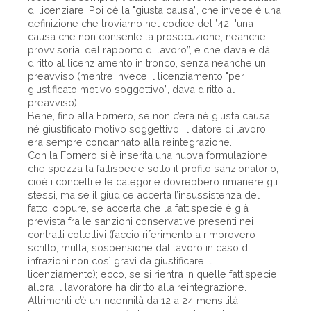
di licenziare. Poi c’è la "giusta causa”, che invece è una
definizione che troviamo nel codice del ’42: "una
causa che non consente la prosecuzione, neanche
provvisoria, del rapporto di lavoro”, e che dava e dà
diritto al licenziamento in tronco, senza neanche un
preavviso (mentre invece il licenziamento "per
giustificato motivo soggettivo”, dava diritto al
preavviso).
Bene, fino alla Fornero, se non c’era né giusta causa
né giustificato motivo soggettivo, il datore di lavoro
era sempre condannato alla reintegrazione.
Con la Fornero si è inserita una nuova formulazione
che spezza la fattispecie sotto il profilo sanzionatorio,
cioè i concetti e le categorie dovrebbero rimanere gli
stessi, ma se il giudice accerta l’insussistenza del
fatto, oppure, se accerta che la fattispecie è già
prevista fra le sanzioni conservative presenti nei
contratti collettivi (faccio riferimento a rimprovero
scritto, multa, sospensione dal lavoro in caso di
infrazioni non così gravi da giustificare il
licenziamento); ecco, se si rientra in quelle fattispecie,
allora il lavoratore ha diritto alla reintegrazione.
Altrimenti c’è un’indennità da 12 a 24 mensilità.