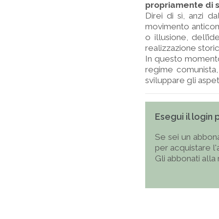
propriamente di s
Direi di sì, anzi
movimento anticomu
o illusione, dell’
realizzazione storic
In questo momento 
regime comunista, 
sviluppare gli aspett
Esegui il login
Se sei un abbona
per acquistare l
Gli abbonati alla