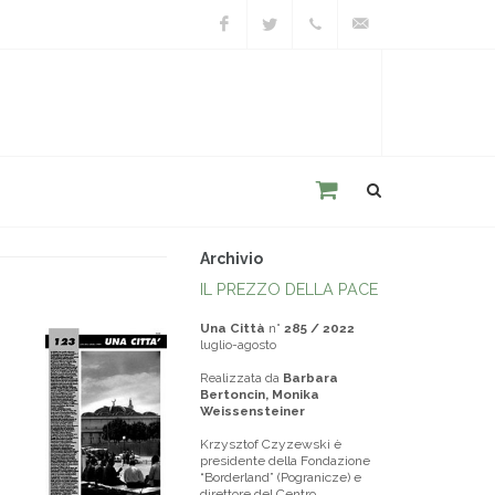
Facebook
Twitter
+39
unacitta@unacitta.o
0543
21422
Archivio
IL PREZZO DELLA PACE
Una Città
n°
285 / 2022
luglio-agosto
Realizzata da
Barbara
Bertoncin, Monika
Weissensteiner
Krzysztof Czyzewski è
presidente della Fondazione
“Borderland” (Pogranicze) e
direttore del Centro