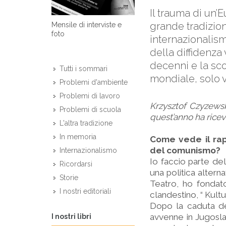
Il trauma di un’
grande tradizion
Mensile di interviste e
foto
internazionalism
della diffidenza
decenni e la sco
Tutti i sommari
mondiale, solo v
Problemi d'ambiente
Problemi di lavoro
Krzysztof Czyzewsk
Problemi di scuola
quest’anno ha ricev
L'altra tradizione
In memoria
Come vede il rap
del comunismo?
Internazionalismo
Io faccio parte de
Ricordarsi
una politica altern
Storie
Teatro, ho fondato
I nostri editoriali
clandestino, “ Kultur
Dopo la caduta de
avvenne in Jugoslav
I nostri libri