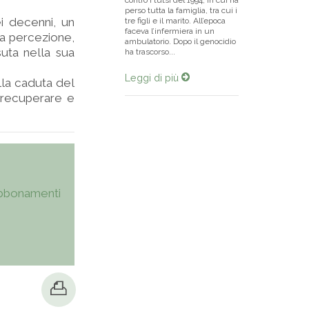
contro i tutsi del 1994, in cui ha
perso tutta la famiglia, tra cui i
i decenni, un
tre figli e il marito. All’epoca
faceva l’infermiera in un
a percezione,
ambulatorio. Dopo il genocidio
uta nella sua
ha trascorso...
Leggi di più
lla caduta del
i recuperare e
bbonamenti