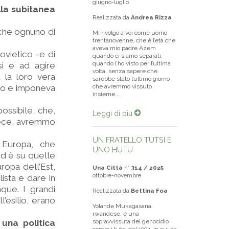
giugno-luglio
lla subitanea
Realizzata da
Andrea Rizza
 che ognuno di
Mi rivolgo a voi come uomo
trentanovenne, che è l’età che
aveva mio padre Azem
ovietico -e di
quando ci siamo separati,
quando l’ho visto per l’ultima
si e ad agire
volta, senza sapere che
 la loro vera
sarebbe stato l’ultimo giorno
ido e imponeva
che avremmo vissuto
insieme...
ossibile, che,
Leggi di più
nvece, avremmo
UN FRATELLO TUTSI E
n Europa, che
UNO HUTU
ed è su quelle
uropa dell’Est,
Una Città
n°
314 / 2025
ottobre-novembre
ista e dare in
que. I grandi
Realizzata da
Bettina Foa
l’esilio, erano
Yolande Mukagasana,
rwandese, è una
 una politica
sopravvissuta del genocidio