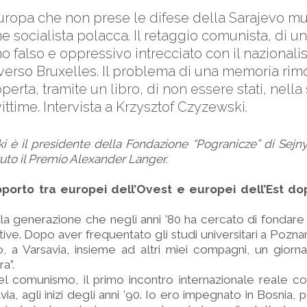
Europa che non prese le difese della Sarajevo mul
e socialista polacca. Il retaggio comunista, di un
o falso e oppressivo intrecciato con il nazionali
 verso Bruxelles. Il problema di una memoria rim
perta, tramite un libro, di non essere stati, nel
ittime. Intervista a Krzysztof Czyzewski.
i è il presidente della Fondazione “Pogranicze” di Sejny
uto il Premio Alexander Langer.
porto tra europei dell’Ovest e europei dell’Est do
lla generazione che negli anni ’80 ha cercato di fondare
ative. Dopo aver frequentato gli studi universitari a Pozna
, a Varsavia, insieme ad altri miei compagni, un giorna
a”.
l comunismo, il primo incontro internazionale reale co
ia, agli inizi degli anni ’90. Io ero impegnato in Bosnia,