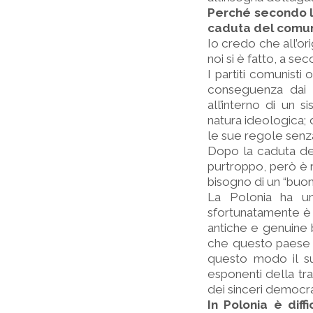
Perché secondo le
caduta del comu
Io credo che all’or
noi si è fatto, a s
I partiti comunisti
conseguenza dai n
all’interno di un
natura ideologica; 
le sue regole senza
Dopo la caduta del
purtroppo, però è 
bisogno di un “buon”
La Polonia ha una
sfortunatamente è 
antiche e genuine b
che questo paese d
questo modo il su
esponenti della tra
dei sinceri democra
In Polonia è diff