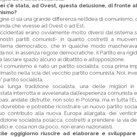
i c’è stata, ad Ovest, questa delusione, di fronte a
nismo?
igine ci sia una grande differenza nell’idea di comunismo,
econda che vivesse ad Ovest o ad Est.
 occidentali erano ovviamente molto diversi dal sistema s
ostri partiti comunisti- in quanto costretti a muover
 sistema democratico, che in qualche modo mascherava
da noi, in assenza regole democratiche, il Partito era rig
 lasciare spazio alcuno al dibattito e all’opposizione.
 comunismo è nato un partito socialista, cosa prima imp
rimasto nella scia del vecchio partito comunista. Noi, i
 partito socialista.
 lunga tradizione socialista, una delle migliori i
stata interrotta e avvelenata dall’esperienza comunista 
asi, andate distrutte, non solo in Polonia, ma in tutta l’E
ovrebbe e potrebbe ricostruire un nuovo partito social
o contributo alla nuova Europa allargata, dei venticin
dizione socialista polacca, costretti a prendere la via del
tici e, cosa non da poco, non erano nazionalisti.
icile oggigiorno riuscire ad elaborare e sviluppare