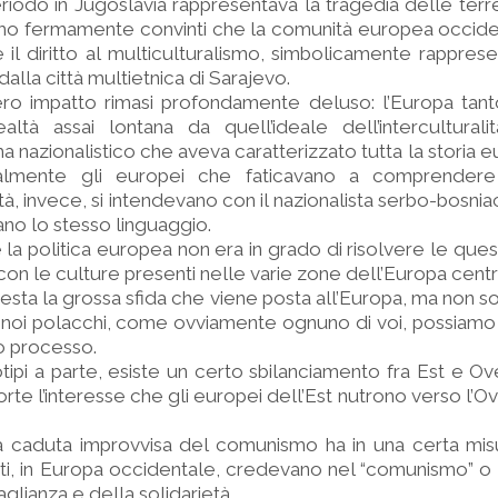
riodo in Jugoslavia rappresentava la tragedia delle terre
o fermamente convinti che la comunità europea occiden
il diritto al multiculturalismo, simbolicamente rapprese
lla città multietnica di Sarajevo.
ero impatto rimasi profondamente deluso: l’Europa tan
ltà assai lontana da quell’ideale dell’interculturalit
ma nazionalistico che aveva caratterizzato tutta la storia
almente gli europei che faticavano a comprendere 
tà, invece, si intendevano con il nazionalista serbo-bosnia
vano lo stesso linguaggio.
la politica europea non era in grado di risolvere le quest
 con le culture presenti nelle varie zone dell’Europa centr
esta la grossa sfida che viene posta all’Europa, ma non so
 noi polacchi, come ovviamente ognuno di voi, possiamo 
o processo.
tipi a parte, esiste un certo sbilanciamento fra Est e Ov
rte l’interesse che gli europei dell’Est nutrono verso l’Ov
a caduta improvvisa del comunismo ha in una certa mis
nti, in Europa occidentale, credevano nel “comunismo” o 
aglianza e della solidarietà.