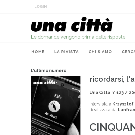
LOGIN
Le domande vengono prima delle risposte
HOME
LA RIVISTA
CHI SIAMO
CERC
L'ultimo numero
ricordarsi, l'
Una Città
n°
123 / 20
Intervista a
Krzysztof
Realizzata da
Lanfran
CINQUAN