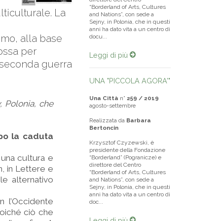
“Borderland of Arts, Cultures
ticulturale. La
and Nations”, con sede a
Sejny, in Polonia, che in questi
anni ha dato vita a un centro di
smo, alla base
docu...
ossa per
Leggi di più
la seconda guerra
UNA "PICCOLA AGORA'"
Una Città
n°
259 / 2019
, Polonia, che
agosto-settembre
Realizzata da
Barbara
Bertoncin
po la caduta
Krzysztof Czyzewski, è
presidente della Fondazione
 una cultura e
“Borderland” (Pogranicze) e
direttore del Centro
n, in Lettere e
“Borderland of Arts, Cultures
le alternativo
and Nations”, con sede a
Sejny, in Polonia, che in questi
anni ha dato vita a un centro di
n l’Occidente
doc...
 poiché ciò che
Leggi di più