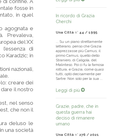
 di confine. A
tale fosse in
ntato, in quel
In ricordo di Grazia
Cherchi
to agognata e
Una Città
n°
44 / 1995
à. Prevaleva,
 europea del XX
... Su un piano strettamente
letterario, penso che Grazia
l’essenza di
apprezzasse più Camus, il
co Karadzic; in
primo Camus, quello dello
Straniero, di Caligola, del
Malinteso. Poi ci fu la famosa
ioni nazionali,
rottura, e Grazia, come quasi
tutti, optò decisamente per
ale.
Sartre. Non solo per la sua ...
lo: creare dei
dare il nostro
Leggi di più
est, nel senso
Grazie, padre, che in
est, che non il
questa guerra hai
deciso di rimanere
ura deluso le
umano
in una società
Una Città
n°
276 / 2021