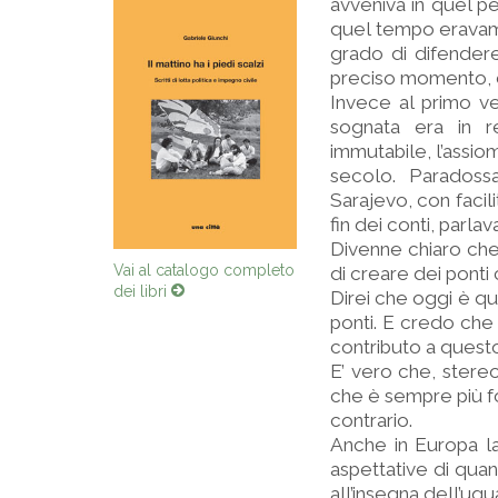
avveniva in quel pe
quel tempo eravam
grado di difendere 
preciso momento, da
Invece al primo v
sognata era in rea
immutabile, l’assio
secolo. Paradoss
Sarajevo, con facili
fin dei conti, parla
Divenne chiaro che 
Vai al catalogo completo
di creare dei ponti
dei libri
Direi che oggi è qu
ponti. E credo che
contributo a quest
E’ vero che, stereo
che è sempre più fo
contrario.
Anche in Europa l
aspettative di qua
all’insegna dell’ugu