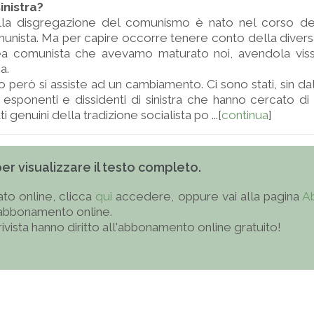
inistra?
 dalla disgregazione del comunismo è nato nel corso de
nista. Ma per capire occorre tenere conto della divers
idea comunista che avevamo maturato noi, avendola viss
a.
però si assiste ad un cambiamento. Ci sono stati, sin da
esponenti e dissidenti di sinistra che hanno cercato d
i genuini della tradizione socialista po ...[
continua
]
 per visualizzare il testo completo.
to online, clicca
qui
accedere, oppure vai alla pagina
A
'abbonamento online.
 rivista hanno diritto all'abbonamento online gratuito!