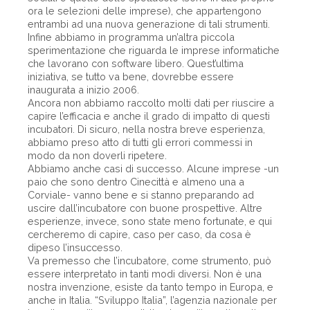
ora le selezioni delle imprese), che appartengono
entrambi ad una nuova generazione di tali strumenti.
Infine abbiamo in programma un’altra piccola
sperimentazione che riguarda le imprese informatiche
che lavorano con software libero. Quest’ultima
iniziativa, se tutto va bene, dovrebbe essere
inaugurata a inizio 2006.
Ancora non abbiamo raccolto molti dati per riuscire a
capire l’efficacia e anche il grado di impatto di questi
incubatori. Di sicuro, nella nostra breve esperienza,
abbiamo preso atto di tutti gli errori commessi in
modo da non doverli ripetere.
Abbiamo anche casi di successo. Alcune imprese -un
paio che sono dentro Cinecittà e almeno una a
Corviale- vanno bene e si stanno preparando ad
uscire dall’incubatore con buone prospettive. Altre
esperienze, invece, sono state meno fortunate, e qui
cercheremo di capire, caso per caso, da cosa è
dipeso l’insuccesso.
Va premesso che l’incubatore, come strumento, può
essere interpretato in tanti modi diversi. Non è una
nostra invenzione, esiste da tanto tempo in Europa, e
anche in Italia. “Sviluppo Italia”, l’agenzia nazionale per