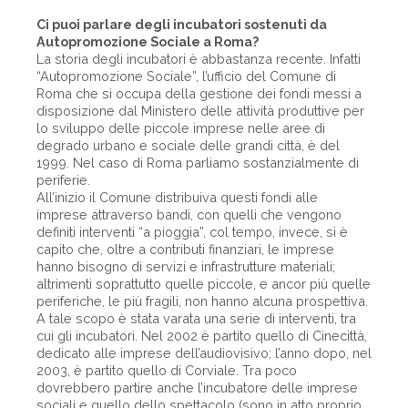
Ci puoi parlare degli incubatori sostenuti da
Autopromozione Sociale a Roma?
La storia degli incubatori è abbastanza recente. Infatti
“Autopromozione Sociale”, l’ufficio del Comune di
Roma che si occupa della gestione dei fondi messi a
disposizione dal Ministero delle attività produttive per
lo sviluppo delle piccole imprese nelle aree di
degrado urbano e sociale delle grandi città, è del
1999. Nel caso di Roma parliamo sostanzialmente di
periferie.
All’inizio il Comune distribuiva questi fondi alle
imprese attraverso bandi, con quelli che vengono
definiti interventi “a pioggia”, col tempo, invece, si è
capito che, oltre a contributi finanziari, le imprese
hanno bisogno di servizi e infrastrutture materiali;
altrimenti soprattutto quelle piccole, e ancor più quelle
periferiche, le più fragili, non hanno alcuna prospettiva.
A tale scopo è stata varata una serie di interventi, tra
cui gli incubatori. Nel 2002 è partito quello di Cinecittà,
dedicato alle imprese dell’audiovisivo; l’anno dopo, nel
2003, è partito quello di Corviale. Tra poco
dovrebbero partire anche l’incubatore delle imprese
sociali e quello dello spettacolo (sono in atto proprio