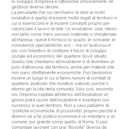
lo sviluppo d’impresa e l’attrazione d’investimenti, ne
gestisce diverse decine.
La peculiarità che noi cerchiamo di dare ai nostri
incubatori è quella di essere molto legati al territorio in
cui si inseriscono e di essere concepiti proprio per
valorizzare il lavoro di rete. Un incubatore, cioè, inteso
non tanto come mero servizio materiale o immateriale
all’impresa -quindi ti fornisco lo spazio, le scrivanie, le
consulenze specialistiche, ecc.-, ma un qualcosa in
più, con l’obiettivo di costituire il fulcro di sviluppo
sociale ed economico del quartiere dov’è situato.
Quello che chiediamo all’incubatore è di diventare un
polo d’attrazione del territorio, anche per materie che
non siano strettamente economiche. Può benissimo
essere un luogo in cui si fanno riunioni di comitati di
quartiere, piuttosto che iniziative culturali, purché lì
intorno giri la vita della comunità. Solo così, secondo
noi, l’impresa ospitata all’interno dell’incubatore un
giorno potrà uscire dall’incubatore e insediarsi con
successo in quel territorio. Non a caso parliamo di
“politiche economiche di prossimità”, proprio perché è
diverso se a far politica economia è un ministero o un
comune, pur grande come quello di Roma. Si può
comunque lavorare con una “filosofia” diversa da