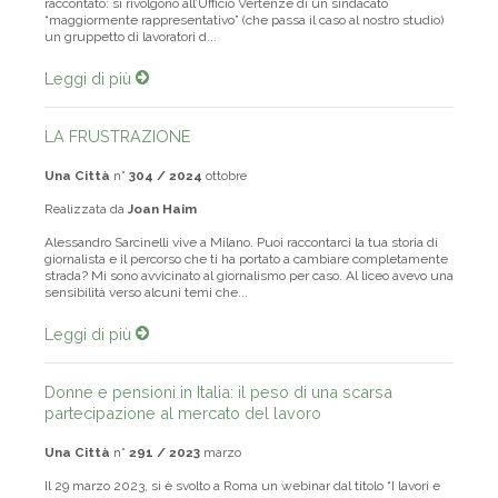
raccontato: si rivolgono all’Ufficio Vertenze di un sindacato
“maggiormente rappresentativo” (che passa il caso al nostro studio)
un gruppetto di lavoratori d...
Leggi di più
LA FRUSTRAZIONE
Una Città
n°
304 / 2024
ottobre
Realizzata da
Joan Haim
Alessandro Sarcinelli vive a Milano. Puoi raccontarci la tua storia di
giornalista e il percorso che ti ha portato a cambiare completamente
strada? Mi sono avvicinato al giornalismo per caso. Al liceo avevo una
sensibilità verso alcuni temi che...
Leggi di più
Donne e pensioni in Italia: il peso di una scarsa
partecipazione al mercato del lavoro
Una Città
n°
291 / 2023
marzo
Il 29 marzo 2023, si è svolto a Roma un webinar dal titolo “I lavori e