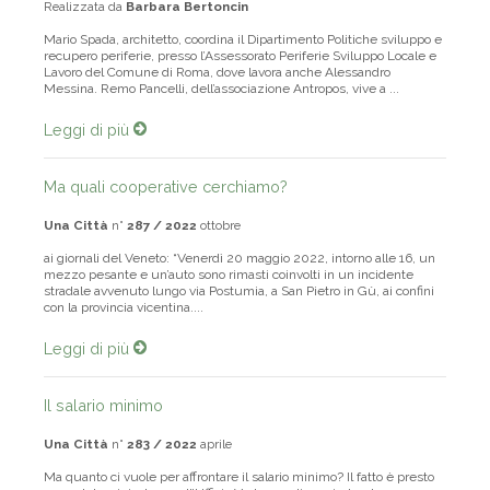
Realizzata da
Barbara Bertoncin
Mario Spada, architetto, coordina il Dipartimento Politiche sviluppo e
recupero periferie, presso l’Assessorato Periferie Sviluppo Locale e
Lavoro del Comune di Roma, dove lavora anche Alessandro
Messina. Remo Pancelli, dell’associazione Antropos, vive a ...
Leggi di più
Ma quali cooperative cerchiamo?
Una Città
n°
287 / 2022
ottobre
ai giornali del Veneto: “Venerdì 20 maggio 2022, intorno alle 16, un
mezzo pesante e un’auto sono rimasti coinvolti in un incidente
stradale avvenuto lungo via Postumia, a San Pietro in Gù, ai confini
con la provincia vicentina....
Leggi di più
Il salario minimo
Una Città
n°
283 / 2022
aprile
Ma quanto ci vuole per affrontare il salario minimo? Il fatto è presto