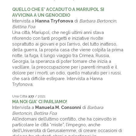
QUELLO CHE E' ACCADUTO A MARIUPOL SI
AVVICINA A UN GENOCIDIO
Intervista a
Hanna Tryfonova
di
Barbara Bertoncin,
Bettina Foa
Una città, Mariupol, che negli ultimi anni stava
rifiorendo con tanti progetti e iniziative rivolte
soprattutto ai giovani e poi l’arrivo, del tutto inatteso,
della guerra, la propria casa che viene colpita la prima
notte, la fuga, il lungo viaggio tra Crimea, Russia,
Georgia, la speranza di poter tornare che inizia a
vacillare, la preoccupazione per i parenti rimasti e il
dolore per i morti; un odio, quello maturato per i russi,
che sarà difficile estirpare. Intervista a Hanna
Tryfonova.
Una Città
277
/ 2021
MA NOI GIA' CI PARLIAMO!
Intervista a
Manuela M. Consonni
di
Barbara
Bertoncin, Bettina Foa
All’indomani dell’ultimo conflitto, che ha coinvolto in
particolare le città “miste”, l’impegno, anche
dell’Università di Gerusalemme, di creare occasioni di