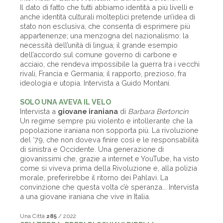
Il dato di fatto che tutti abbiamo identità a più livelli e
anche identità culturali molteplici pretende un’idea di
stato non esclusiva, che consenta di esprimere più
appartenenze; una menzogna del nazionalismo: la
necessità dell’unità di lingua; il grande esempio
dell’accordo sul comune governo di carbone e
acciaio, che rendeva impossibile la guerra tra i vecchi
rivali, Francia e Germania; il rapporto, prezioso, fra
ideologia e utopia. Intervista a Guido Montani.
SOLO UNA AVEVA IL VELO
Intervista a
giovane iraniana
di
Barbara Bertoncin
Un regime sempre più violento e intollerante che la
popolazione iraniana non sopporta più. La rivoluzione
del ‘79, che non doveva finire così e le responsabilità
di sinistra e Occidente. Una generazione di
giovanissimi che, grazie a internet e YouTube, ha visto
come si viveva prima della Rivoluzione e, alla polizia
morale, preferirebbe il ritorno dei Pahlavi. La
convinzione che questa volta c’è speranza... Intervista
a una giovane iraniana che vive in Italia.
Una Città
285
/ 2022