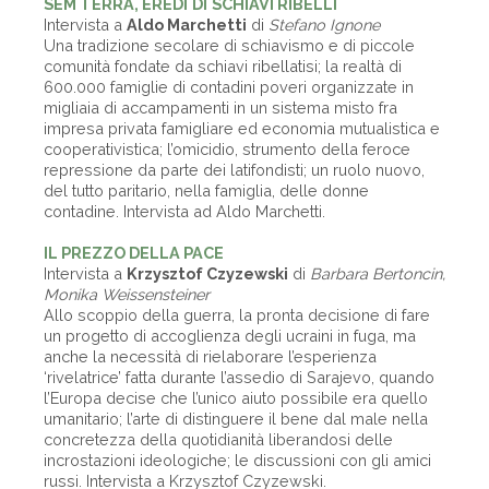
SEM TERRA, EREDI DI SCHIAVI RIBELLI
Intervista a
Aldo Marchetti
di
Stefano Ignone
Una tradizione secolare di schiavismo e di piccole
comunità fondate da schiavi ribellatisi; la realtà di
600.000 famiglie di contadini poveri organizzate in
migliaia di accampamenti in un sistema misto fra
impresa privata famigliare ed economia mutualistica e
cooperativistica; l’omicidio, strumento della feroce
repressione da parte dei latifondisti; un ruolo nuovo,
del tutto paritario, nella famiglia, delle donne
contadine. Intervista ad Aldo Marchetti.
IL PREZZO DELLA PACE
Intervista a
Krzysztof Czyzewski
di
Barbara Bertoncin,
Monika Weissensteiner
Allo scoppio della guerra, la pronta decisione di fare
un progetto di accoglienza degli ucraini in fuga, ma
anche la necessità di rielaborare l’esperienza
‘rivelatrice’ fatta durante l’assedio di Sarajevo, quando
l’Europa decise che l’unico aiuto possibile era quello
umanitario; l’arte di distinguere il bene dal male nella
concretezza della quotidianità liberandosi delle
incrostazioni ideologiche; le discussioni con gli amici
russi. Intervista a Krzysztof Czyzewski.