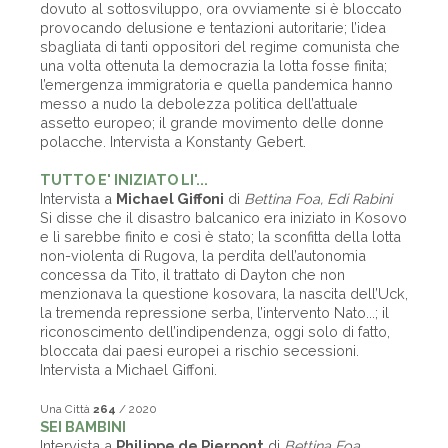
dovuto al sottosviluppo, ora ovviamente si è bloccato
provocando delusione e tentazioni autoritarie; l’idea
sbagliata di tanti oppositori del regime comunista che
una volta ottenuta la democrazia la lotta fosse finita;
l’emergenza immigratoria e quella pandemica hanno
messo a nudo la debolezza politica dell’attuale
assetto europeo; il grande movimento delle donne
polacche. Intervista a Konstanty Gebert.
TUTTO E' INIZIATO LI'...
Intervista a
Michael Giffoni
di
Bettina Foa, Edi Rabini
Si disse che il disastro balcanico era iniziato in Kosovo
e lì sarebbe finito e così è stato; la sconfitta della lotta
non-violenta di Rugova, la perdita dell’autonomia
concessa da Tito, il trattato di Dayton che non
menzionava la questione kosovara, la nascita dell’Uck,
la tremenda repressione serba, l’intervento Nato...; il
riconoscimento dell’indipendenza, oggi solo di fatto,
bloccata dai paesi europei a rischio secessioni.
Intervista a Michael Giffoni.
Una Città
264
/ 2020
SEI BAMBINI
Intervista a
Philippe de Pierpont
di
Bettina Foa