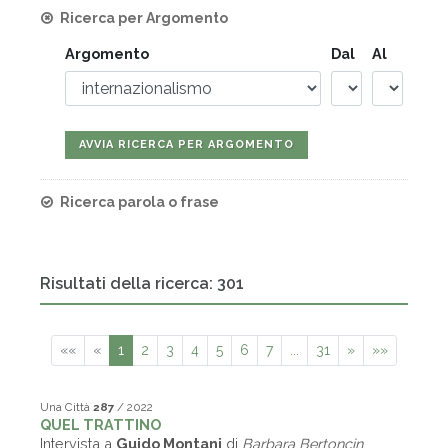
Ricerca per Argomento
Argomento
Dal
Al
Ricerca parola o frase
Risultati della ricerca: 301
««
«
1
2
3
4
5
6
7
...
31
»
»»
Una Città
287
/ 2022
QUEL TRATTINO
Intervista a
Guido Montani
di
Barbara Bertoncin