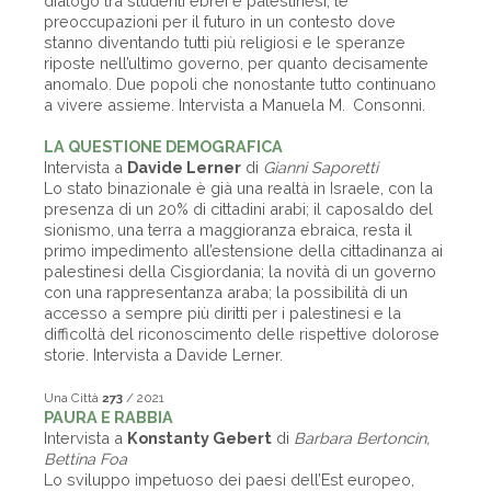
dialogo tra studenti ebrei e palestinesi; le
preoccupazioni per il futuro in un contesto dove
stanno diventando tutti più religiosi e le speranze
riposte nell’ultimo governo, per quanto decisamente
anomalo. Due popoli che nonostante tutto continuano
a vivere assieme. Intervista a Manuela M. Consonni.
LA QUESTIONE DEMOGRAFICA
Intervista a
Davide Lerner
di
Gianni Saporetti
Lo stato binazionale è già una realtà in Israele, con la
presenza di un 20% di cittadini arabi; il caposaldo del
sionismo, una terra a maggioranza ebraica, resta il
primo impedimento all’estensione della cittadinanza ai
palestinesi della Cisgiordania; la novità di un governo
con una rappresentanza araba; la possibilità di un
accesso a sempre più diritti per i palestinesi e la
difficoltà del riconoscimento delle rispettive dolorose
storie. Intervista a Davide Lerner.
Una Città
273
/ 2021
PAURA E RABBIA
Intervista a
Konstanty Gebert
di
Barbara Bertoncin,
Bettina Foa
Lo sviluppo impetuoso dei paesi dell’Est europeo,