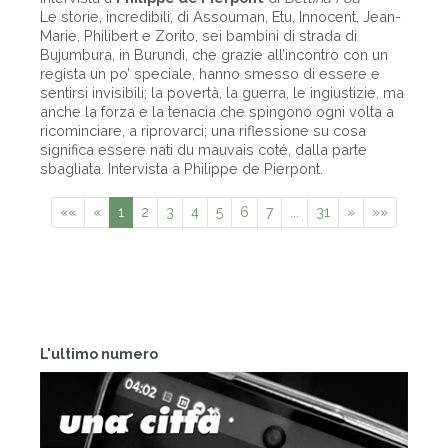
Le storie, incredibili, di Assouman, Etu, Innocent, Jean-
Marie, Philibert e Zorito, sei bambini di strada di
Bujumbura, in Burundi, che grazie all’incontro con un
regista un po’ speciale, hanno smesso di essere e
sentirsi invisibili; la povertà, la guerra, le ingiustizie, ma
anche la forza e la tenacia che spingono ogni volta a
ricominciare, a riprovarci; una riflessione su cosa
significa essere nati du mauvais coté, dalla parte
sbagliata. Intervista a Philippe de Pierpont.
««
«
1
2
3
4
5
6
7
...
31
»
»»
L'ultimo numero