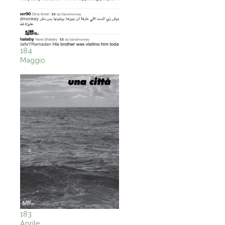
184
Maggio
183
Aprile