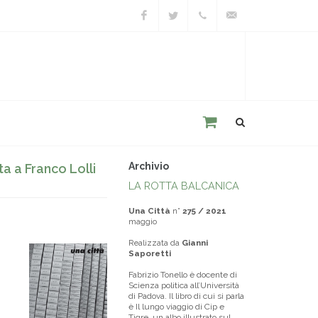
Facebook
Twitter
+39
unacitta@unacitta.o
0543
21422
Archivio
ta a Franco Lolli
LA ROTTA BALCANICA
Una Città
n°
275 / 2021
maggio
Realizzata da
Gianni
Saporetti
Fabrizio Tonello è docente di
Scienza politica all’Università
di Padova. Il libro di cui si parla
è Il lungo viaggio di Cip e
Tigre, un albo illustrato sul