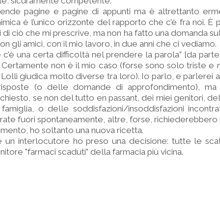
bile, sicuramente competente.
rende pagine e pagine di appunti ma è altrettanto erme
imica è l’unico orizzonte del rapporto che c’è fra noi. È
ti di ciò che mi prescrive, ma non ha fatto una domanda su
n gli amici, con il mio lavoro, in due anni che ci vediamo.
c’è una certa difficoltà nel prendere la parola” [da parte
. Certamente non è il mio caso (forse sono solo triste e
olli giudica molto diverse tra loro). Io parlo, e parlerei 
 risposte (o delle domande di approfondimento), ma
hiesto, se non del tutto en passant, dei miei genitori, de
famiglia, o delle soddisfazioni/insoddisfazioni incontra
rate fuori spontaneamente, altre, forse, richiederebbero
mento, ho soltanto una nuova ricetta.
e un interlocutore ho preso una decisione: tutte le scat
itore "farmaci scaduti” della farmacia più vicina.