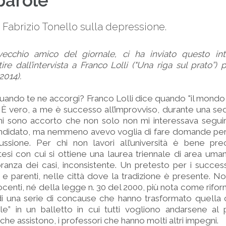
 parole
 Fabrizio Tonello sulla depressione.
 vecchio amico del giornale, ci ha inviato questo int
re dall’intervista a Franco Lolli ("Una riga sul prato”) 
2014).
ndo te ne accorgi? Franco Lolli dice quando "il mondo 
. È vero, a me è successo all’improvviso, durante una sed
mi sono accorto che non solo non mi interessava segui
andidato, ma nemmeno avevo voglia di fare domande per 
cussione. Per chi non lavori all’università è bene pre
esi con cui si ottiene una laurea triennale di area umani
anza dei casi, inconsistente. Un pretesto per i successi
 e parenti, nelle città dove la tradizione è presente. N
ocenti, né della legge n. 30 del 2000, più nota come rifor
o di una serie di concause che hanno trasformato quella
le” in un balletto in cui tutti vogliono andarsene al 
 che assistono, i professori che hanno molti altri impegni.