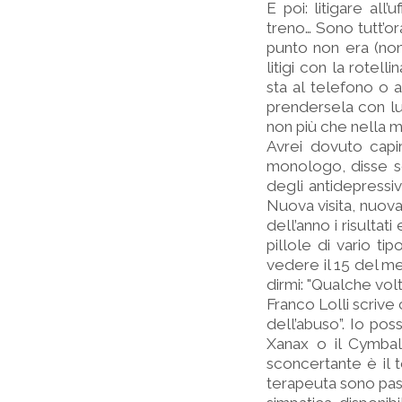
E poi: litigare all
treno… Sono tutt’or
punto non era (non
litigi con la rotel
sta al telefono o a
prendersela con lui 
non più che nella 
Avrei dovuto capi
monologo, disse so
degli antidepressiv
Nuova visita, nuova 
dell’anno i risulta
pillole di vario t
vedere il 15 del mes
dirmi: "Qualche vol
Franco Lolli scrive c
dell’abuso”. Io pos
Xanax o il Cymbal
sconcertante è il t
terapeuta sono pass