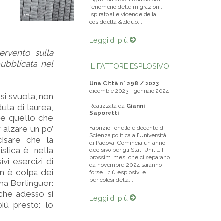
fenomeno delle migrazioni,
ispirato alle vicende della
cosiddetta &ldquo...
Leggi di più
ervento sulla
pubblicata nel
IL FATTORE ESPLOSIVO
Una Città
n°
298 / 2023
dicembre 2023 - gennaio 2024
si svuota, non
uta di laurea,
Realizzata da
Gianni
Saporetti
re quello che
alzare un po’
Fabrizio Tonello è docente di
Scienza politica all’Università
cisare che la
di Padova. Comincia un anno
stica è, nella
decisivo per gli Stati Uniti… I
prossimi mesi che ci separano
vi esercizi di
da novembre 2024 saranno
on è colpa dei
forse i più esplosivi e
pericolosi della...
ma Berlinguer:
 che adesso si
Leggi di più
più presto: lo