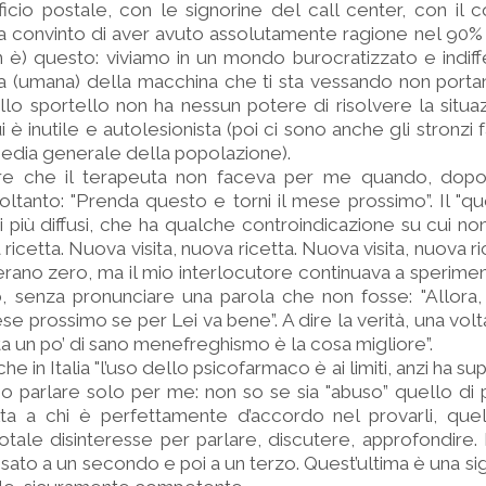
’ufficio postale, con le signorine del call center, con il 
a convinto di aver avuto assolutamente ragione nel 90% d
 è) questo: viviamo in un mondo burocratizzato e indif
lina (umana) della macchina che ti sta vessando non portan
llo sportello non ha nessun potere di risolvere la situa
è inutile e autolesionista (poi ci sono anche gli stronzi fat
media generale della popolazione).
re che il terapeuta non faceva per me quando, dopo
ltanto: "Prenda questo e torni il mese prossimo”. Il "q
i più diffusi, che ha qualche controindicazione su cui no
ricetta. Nuova visita, nuova ricetta. Nuova visita, nuova ric
ti erano zero, ma il mio interlocutore continuava a sperim
ipo, senza pronunciare una parola che non fosse: "Allor
e prossimo se per Lei va bene”. A dire la verità, una volta
ta un po’ di sano menefreghismo è la cosa migliore”.
he in Italia "l’uso dello psicofarmaco è ai limiti, anzi ha sup
so parlare solo per me: non so se sia "abuso” quello di 
ta a chi è perfettamente d’accordo nel provarli, que
otale disinteresse per parlare, discutere, approfondire.
ato a un secondo e poi a un terzo. Quest’ultima è una sign