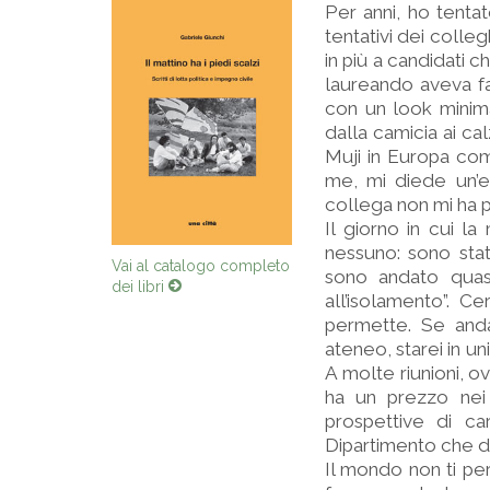
Per anni, ho tenta
tentativi dei colleg
in più a candidati
laureando aveva fa
con un look minima
dalla camicia ai ca
Muji in Europa com
me, mi diede un’e
collega non mi ha pi
Il giorno in cui la
nessuno: sono stato
Vai al catalogo completo
sono andato quasi 
dei libri
all’isolamento”. 
permette. Se andas
ateneo, starei in uni
A molte riunioni, 
ha un prezzo nei 
prospettive di ca
Dipartimento che de
Il mondo non ti per