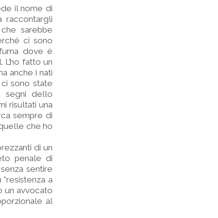
ede il nome di
 raccontargli
i che sarebbe
erché ci sono
e fuma dove è
. L’ho fatto un
a anche i nati
 ci sono state
i segni dello
i risultati una
erca sempre di
i quelle che ho
rezzanti di un
reto penale di
senza sentire
n "resistenza a
ndo un avvocato
porzionale al