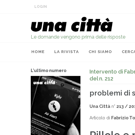
LOGIN
Le domande vengono prima delle risposte
HOME
LA RIVISTA
CHI SIAMO
CERC
L'ultimo numero
Intervento di Fabr
del n. 212
problemi di 
Una Città
n°
213 / 20
Articolo di
Fabrizio T