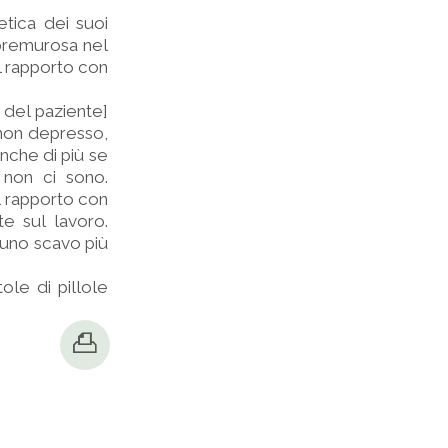
tica dei suoi
 premurosa nel
l rapporto con
 del paziente]
 non depresso,
anche di più se
 non ci sono.
l rapporto con
te sul lavoro.
 uno scavo più
ole di pillole