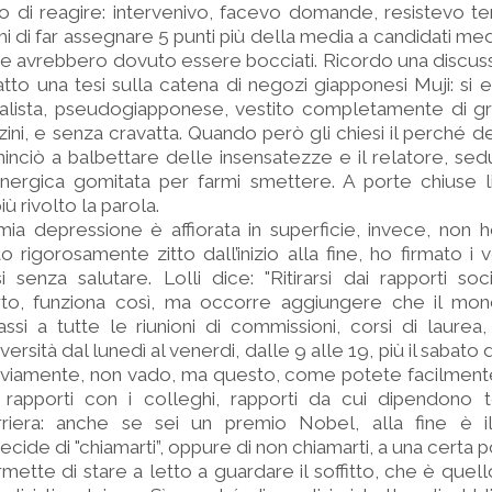
to di reagire: intervenivo, facevo domande, resistevo 
hi di far assegnare 5 punti più della media a candidati med
 che avrebbero dovuto essere bocciati. Ricordo una discu
tto una tesi sulla catena di negozi giapponesi Muji: si 
lista, pseudogiapponese, vestito completamente di grig
lzini, e senza cravatta. Quando però gli chiesi il perché 
inciò a balbettare delle insensatezze e il relatore, se
nergica gomitata per farmi smettere. A porte chiuse l
ù rivolto la parola.
 mia depressione è affiorata in superficie, invece, non h
 rigorosamente zitto dall’inizio alla fine, ho firmato i 
senza salutare. Lolli dice: "Ritirarsi dai rapporti soc
Certo, funziona così, ma occorre aggiungere che il mo
si a tutte le riunioni di commissioni, corsi di laurea,
versità dal lunedì al venerdi, dalle 9 alle 19, più il sabato 
ovviamente, non vado, ma questo, come potete facilment
rapporti con i colleghi, rapporti da cui dipendono 
rriera: anche se sei un premio Nobel, alla fine è il
cide di "chiamarti”, oppure di non chiamarti, a una certa p
mette di stare a letto a guardare il soffitto, che è quell