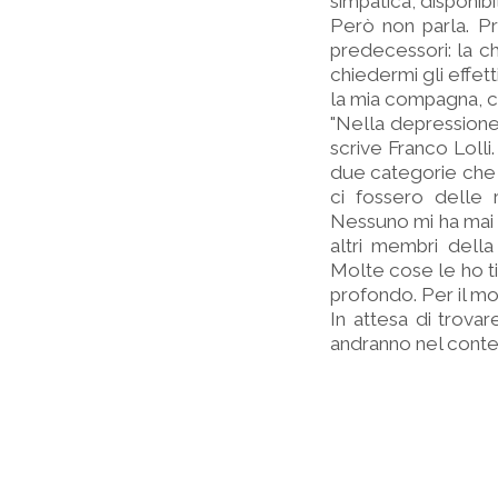
simpatica, disponi
Però non parla. P
predecessori: la ch
chiedermi gli effet
la mia compagna, co
"Nella depressione 
scrive Franco Lolli
due categorie che L
ci fossero delle
Nessuno mi ha mai c
altri membri della 
Molte cose le ho ti
profondo. Per il mo
In attesa di trovar
andranno nel conten