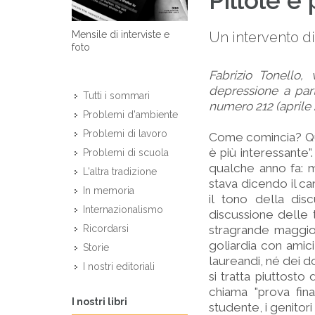
Pillole e
Un intervento di
Mensile di interviste e
foto
Fabrizio Tonello,
depressione a parti
Tutti i sommari
numero 212 (aprile 
Problemi d'ambiente
Problemi di lavoro
Come comincia? Qua
è più interessante”
Problemi di scuola
qualche anno fa: 
L'altra tradizione
stava dicendo il c
In memoria
il tono della dis
Internazionalismo
discussione delle t
stragrande maggior
Ricordarsi
goliardia con amici
Storie
laureandi, né dei d
I nostri editoriali
si tratta piuttost
chiama "prova fina
I nostri libri
studente, i genitori