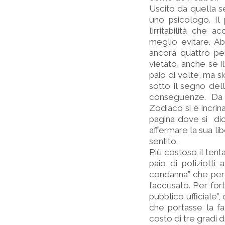
Uscito da quella s
uno psicologo. Il
l’irritabilità ch
meglio evitare. A
ancora quattro pe
vietato, anche se il
paio di volte, ma s
sotto il segno del
conseguenze. Da al
Zodiaco si è incrin
pagina dove si dic
affermare la sua li
sentito.
Più costoso il ten
paio di poliziotti
condanna” che per
l’accusato. Per for
pubblico ufficiale”
che portasse la fa
costo di tre gradi di