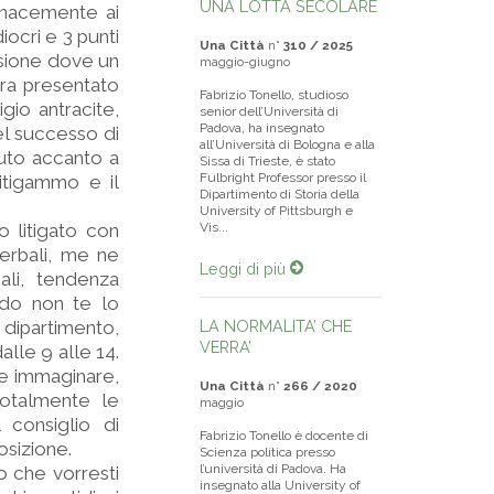
UNA LOTTA SECOLARE
tenacemente ai
iocri e 3 punti
Una Città
n°
310 / 2025
ssione dove un
maggio-giugno
era presentato
Fabrizio Tonello, studioso
io antracite,
senior dell’Università di
Padova, ha insegnato
del successo di
all’Università di Bologna e alla
duto accanto a
Sissa di Trieste, è stato
Fulbright Professor presso il
itigammo e il
Dipartimento di Storia della
University of Pittsburgh e
o litigato con
Vis...
verbali, me ne
Leggi di più
iali, tendenza
ndo non te lo
 dipartimento,
LA NORMALITA’ CHE
VERRA’
dalle 9 alle 14.
e immaginare,
Una Città
n°
266 / 2020
totalmente le
maggio
 consiglio di
Fabrizio Tonello è docente di
osizione.
Scienza politica presso
l’università di Padova. Ha
o che vorresti
insegnato alla University of