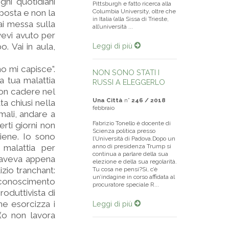
ighi quotidiani
Pittsburgh e fatto ricerca alla
 posta e non la
Columbia University, oltre che
in Italia (alla Sissa di Trieste,
mai messa sulla
all’università ...
avevi avuto per
. Vai in aula,
Leggi di più
o mi capisce”.
NON SONO STATI I
a tua malattia
RUSSI A ELEGGERLO
 non cadere nel
Una Città
n°
246 / 2018
a chiusi nella
febbraio
mali, andare a
Fabrizio Tonello è docente di
erti giorni non
Scienza politica presso
stiene. Io sono
l’Università di Padova.Dopo un
 malattia per
anno di presidenza Trump si
continua a parlare della sua
he aveva appena
elezione e della sua regolarità.
zio tranchant:
Tu cosa ne pensi?Sì, c’è
un’indagine in corso affidata al
iconoscimento
procuratore speciale R...
roduttivista di
he esorcizza i
Leggi di più
(o non lavora