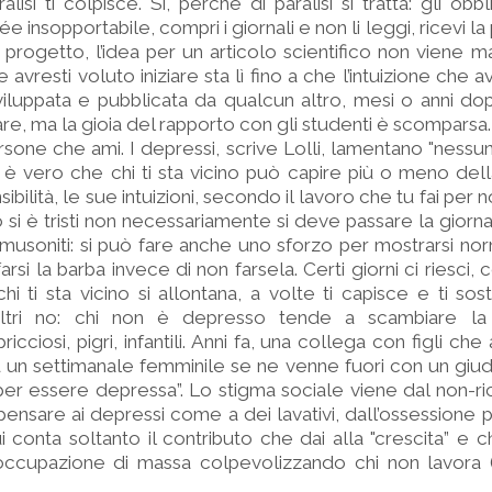
isi ti colpisce. Sì, perché di paralisi si tratta: gli obbl
 insopportabile, compri i giornali e non li leggi, ricevi la
un progetto, l’idea per un articolo scientifico non viene 
e avresti voluto iniziare sta lì fino a che l’intuizione che 
iluppata e pubblicata da qualcun altro, mesi o anni dopo
re, ma la gioia del rapporto con gli studenti è scomparsa.
rsone che ami. I depressi, scrive Lolli, lamentano "nessun
 è vero che chi ti sta vicino può capire più o meno dell
bilità, le sue intuizioni, secondo il lavoro che tu fai per
i è tristi non necessariamente si deve passare la giornat
musoniti: si può fare anche uno sforzo per mostrarsi nor
si la barba invece di non farsela. Certi giorni ci riesci, c
chi ti sta vicino si allontana, a volte ti capisce e ti so
 altri no: chi non è depresso tende a scambiare la
cciosi, pigri, infantili. Anni fa, una collega con figli c
u un settimanale femminile se ne venne fuori con un giudi
er essere depressa”. Lo stigma sociale viene dal non-r
 pensare ai depressi come a dei lavativi, dall’ossessione p
 conta soltanto il contributo che dai alla "crescita” e c
soccupazione di massa colpevolizzando chi non lavora 