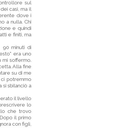
controllore sul
ei casi, ma il
ferente dove i
o a nulla. Chi
zione e quindi
ti e finiti, ma
 90 minuti di
uesto” era uno
n mi soffermo.
etta. Alla fine
entare su di me
a, ci potremmo
 si sbilanciò a
erato il livello
prescrivere lo
llo che trovo
 Dopo il primo
ora con figli,