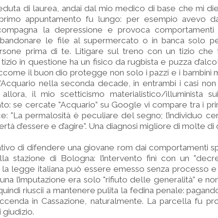
eduta di laurea, andai dal mio medico di base che mi di
 primo appuntamento fu lungo: per esempio avevo da
e accompagna la depressione e provoca comportament
bbandonare le file al supermercato o in banca solo p
rsone prima di te. Litigare sul treno con un tizio ch
 tizio in questione ha un fisico da rugbista e puzza d’alcol
iccome il buon dio protegge non solo i pazzi e i bambini m
l’Acquario nella seconda decade, in entrambi i casi non
lora, il mio scetticismo materialistico/illuminista su
ato: se cercate "Acquario” su Google vi compare tra i prim
e: "La permalosità è peculiare del segno; l’individuo c
bertà d’essere e d’agire”. Una diagnosi migliore di molte d
tativo di difendere una giovane rom dai comportamenti sp
 alla stazione di Bologna: l’intervento finì con un "dec
 la legge italiana può essere emesso senza processo e 
tuna l’imputazione era solo "rifiuto delle generalità” e no
, quindi riuscii a mantenere pulita la fedina penale: paga
ccenda in Cassazione, naturalmente. La parcella fu pro
 giudizio.