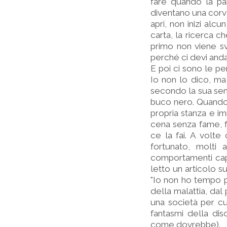
fare quando la paral
diventano una corvée
apri, non inizi alc
carta, la ricerca ch
primo non viene sv
perché ci devi anda
E poi ci sono le pe
Io non lo dico, ma
secondo la sua sensi
buco nero. Quando s
propria stanza e im
cena senza fame, far
ce la fai. A volte 
fortunato, molti
comportamenti capri
letto un articolo s
"Io non ho tempo p
della malattia, dal
una società per cui
fantasmi della di
come dovrebbe).