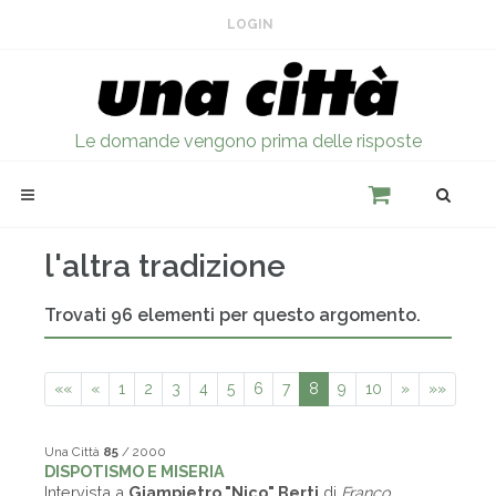
LOGIN
Le domande vengono prima delle risposte
l'altra tradizione
Trovati 96 elementi per questo argomento.
««
«
1
2
3
4
5
6
7
8
9
10
»
»»
Una Città
85
/ 2000
DISPOTISMO E MISERIA
Intervista a
Giampietro "Nico" Berti
di
Franco