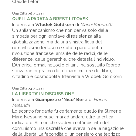
Claude Lefort.
Una Città
79
/ 1999
QUELLA PARATA A BREST LITOVSK
Intervista a
Wlodek Goldkorn
di
Gianni Saporetti
Un antiamericanismo che non deriva solo dalla
simpatia per ogni enclave di resistenza alla
globalizzazione, ma da una sinistra figlia del
romanticismo tedesco e solo a parole della
rivoluzione francese, amante delle radici, delle
differenze, delle gerarchie, che detesta l’individuo.
L’America, ormai, nell’odio di tanti, ha sostituito l’ebreo
senza radici, pratico del denaro, cultore del libro,
cittadino e cosmopolita. Intervista a Wlodek Goldkorn.
Una Città
74
/ 1999
LA LIBERTA’ IN DISCUSSIONE
Intervista a
Giampietro "Nico" Berti
di
Franco
Melandri
Lo scontro fondante fu certamente quello fra Stirner e
Marx. Nessuno riuscì mai ad andare oltre la critica
radicale di Stirner, che vedeva nell’indistinto del
comunismo una sacralità che aveva in sé la negazione
della libertà. La fecondità di un pensiero che teorizzò