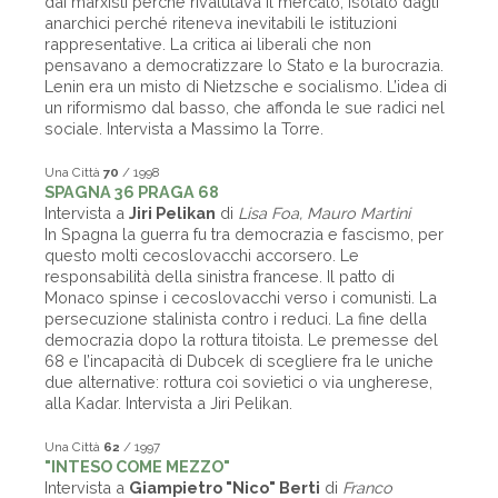
dai marxisti perché rivalutava il mercato, isolato dagli
anarchici perché riteneva inevitabili le istituzioni
rappresentative. La critica ai liberali che non
pensavano a democratizzare lo Stato e la burocrazia.
Lenin era un misto di Nietzsche e socialismo. L’idea di
un riformismo dal basso, che affonda le sue radici nel
sociale. Intervista a Massimo la Torre.
Una Città
70
/ 1998
SPAGNA 36 PRAGA 68
Intervista a
Jiri Pelikan
di
Lisa Foa, Mauro Martini
In Spagna la guerra fu tra democrazia e fascismo, per
questo molti cecoslovacchi accorsero. Le
responsabilità della sinistra francese. Il patto di
Monaco spinse i cecoslovacchi verso i comunisti. La
persecuzione stalinista contro i reduci. La fine della
democrazia dopo la rottura titoista. Le premesse del
68 e l’incapacità di Dubcek di scegliere fra le uniche
due alternative: rottura coi sovietici o via ungherese,
alla Kadar. Intervista a Jiri Pelikan.
Una Città
62
/ 1997
"INTESO COME MEZZO"
Intervista a
Giampietro "Nico" Berti
di
Franco