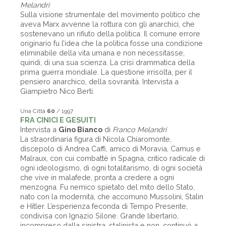
Melandri
Sulla visione strumentale del movimento politico che
aveva Marx avvenne la rottura con gli anarchici, che
sostenevano un rifiuto della politica. Il comune errore
originario fu l’idea che la politica fosse una condizione
eliminabile della vita umana e non necessitasse,
quindi, di una sua scienza. La crisi drammatica della
prima guerra mondiale. La questione irrisolta, per il
pensiero anarchico, della sovranità. Intervista a
Giampietro Nico Berti.
Una Città
60
/ 1997
FRA CINICI E GESUITI
Intervista a
Gino Bianco
di
Franco Melandri
La straordinaria figura di Nicola Chiaromonte,
discepolo di Andrea Caffi, amico di Moravia, Camus e
Malraux, con cui combattè in Spagna, critico radicale di
ogni ideologismo, di ogni totalitarismo, di ogni società
che vive in malafede, pronta a credere a ogni
menzogna. Fu nemico spietato del mito dello Stato,
nato con la modernità, che accomunò Mussolini, Stalin
e Hitler. L’esperienza feconda di Tempo Presente,
condivisa con Ignazio Silone. Grande libertario,
incompreso dalla sinistra, stalinista e non, continuò a