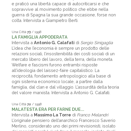
e praticò una libertà capace di autocriticarsi e che
sopravvive al movimento politico che ebbe nella
guerra di Spagna la sua grande occasione, forse non
colta. Intervista a Giampietro Berti.
Una Città
73
/ 1998
LA FAMIGLIA APPODERATA
Intervista a
Antonio G. Calafati
di
Sergio Sinigaglia
L’idea che l’economia è sempre un prodotto delle
relazioni sociali, l’insostenibilità dei costi sociali di un
mercato libero del lavoro, della terra, della moneta.
Welfare e fascismi furono entrambi risposte
all’ideologia del laissez-faire capitalistico. La
reciprocità, fondamento antropologico alla base di
ogni sistema economico locale, a partire dalla
famiglia, dal clan e dal villaggio. L’assurdità della teoria
del valore marxista. Intervista a Antonio G. Calafati.
Una Città
72
/ 1998
MALATESTA ERA PER FARNE DUE...
Intervista a
Massimo La Torre
di
Franco Melandri
L’originale pensiero dell’anarchico Francesco Saverio
Merlino, considerato uno dei primi revisionisti, isolato