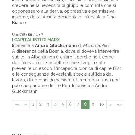
credere nella necessità di gruppi e comunità che si
opponessero alla deriva, oppressiva e permissiva
insieme, della società occidentale. Intervista a Gino
Bianco.
Una Città
59
/ 1997
I CAPITALISTI DI MARX
Intervista a
André Glucksmann
di
Marco Bellini
A differenza della Bosnia, dove si doveva intervenire
subito, in Albania non è chiaro il perché né il come
dell’intervento. Il sospetto è che si voglia solo
prevenire un esodo. L’incapacità cronica di capire l’Est
e le conseguenze devastanti, specie sull’idea del
lavoro, di decenni di marxismo. Un’Europa chiusa non
può che partorire dei Le Pen. Intervista a André
Glucksmann.
««
«
1
2
3
4
5
6
7
8
9
10
»
»»