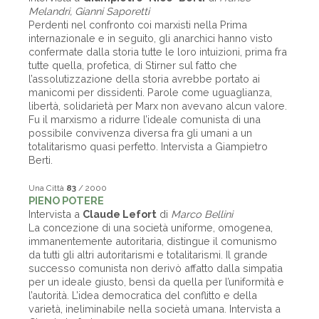
Melandri, Gianni Saporetti
Perdenti nel confronto coi marxisti nella Prima
internazionale e in seguito, gli anarchici hanno visto
confermate dalla storia tutte le loro intuizioni, prima fra
tutte quella, profetica, di Stirner sul fatto che
l’assolutizzazione della storia avrebbe portato ai
manicomi per dissidenti. Parole come uguaglianza,
libertà, solidarietà per Marx non avevano alcun valore.
Fu il marxismo a ridurre l’ideale comunista di una
possibile convivenza diversa fra gli umani a un
totalitarismo quasi perfetto. Intervista a Giampietro
Berti.
Una Città
83
/ 2000
PIENO POTERE
Intervista a
Claude Lefort
di
Marco Bellini
La concezione di una società uniforme, omogenea,
immanentemente autoritaria, distingue il comunismo
da tutti gli altri autoritarismi e totalitarismi. Il grande
successo comunista non derivò affatto dalla simpatia
per un ideale giusto, bensì da quella per l’uniformità e
l’autorità. L’idea democratica del conflitto e della
varietà, ineliminabile nella società umana. Intervista a