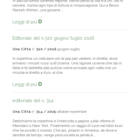
in piazza contro l’orrendo regime, hanno perso la vita e a chi, ora in
carcere, rischia ogni tipo di tortura e l’impiccagione. Qui a fianco
Faezeh Afshan, una giovane ...
Leggi di più
Editoriale del n.320 giugno/luglio 2026
Una Città
n°
320 / 2026
giugno-luglio
In copertina un cellulare con la app per vedere, in diretta, dove
arrivano i missili russi sull’Ucraina. Una signora ucraina che sta in
Italia e fa l’addetta alle pulizie viene avvisata ogni volta che un
missile è diretto a Kyiv, al che...
Leggi di più
editoriale del n. 314
Una Città
n°
314 / 2025
ottobre-novembre
Dedichiamo la copertina e l’intervista a pagina 3 alla vittoria di
Mamdani a New York. Finalmente un raggio di luce nel tetro buio
che ha avvolto il mondo. Che poi, proprio in America, da dove è
bandita da tempo, venga pronunciata la parola &...