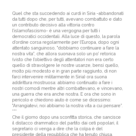
Quel che sta succedendo ai curdi in Siria -abbandonati
da tutti dopo che, per tutti, avevano combattuto e dato
un contributo decisivo alla vittoria contro
l’islamofascismo- è una vergogna per tutti i
democratici occidentali. Alla luce di questo, la parola
d’ordine corsa regolarmente per l’Europa, dopo ogni
attentato sanguinoso, "dobbiamo continuare a fare la
nostra vita”, che allora suonava solo un po’ retorica
(visto che l’obiettivo degli attentatori non era certo
quello di stravolgere le nostre usanze, bensì quello,
molto più modesto e in gran parte raggiunto, di non
farci intervenire militarmente in Siria) ora suona
addirittura mostruosa: abbiamo continuato a fare i
nostri comodi mentre altri combattevano, e vincevano,
una guerra che era anche nostra. E ora che sono in
pericolo e chiedono aiuto è come se dicessimo:
"Arrangiatevi, noi abbiamo la nostra vita a cui pensare”.
***
Che il giorno dopo una sconfitta storica, che sancisce
il distacco drammatico del partito dai ceti popolari, il
segretario ci venga a dire che la colpa è del
presidente della repubblica che ha tenuto chiusa,