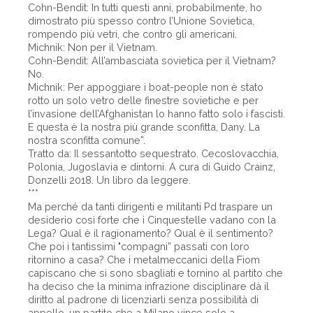
Cohn-Bendit: In tutti questi anni, probabilmente, ho
dimostrato più spesso contro l’Unione Sovietica,
rompendo più vetri, che contro gli americani.
Michnik: Non per il Vietnam.
Cohn-Bendit: All’ambasciata sovietica per il Vietnam?
No.
Michnik: Per appoggiare i boat-people non è stato
rotto un solo vetro delle finestre sovietiche e per
l’invasione dell’Afghanistan lo hanno fatto solo i fascisti.
E questa è la nostra più grande sconfitta, Dany. La
nostra sconfitta comune”.
Tratto da: Il sessantotto sequestrato. Cecoslovacchia,
Polonia, Jugoslavia e dintorni. A cura di Guido Crainz,
Donzelli 2018. Un libro da leggere.
***
Ma perché da tanti dirigenti e militanti Pd traspare un
desiderio così forte che i Cinquestelle vadano con la
Lega? Qual è il ragionamento? Qual è il sentimento?
Che poi i tantissimi "compagni” passati con loro
ritornino a casa? Che i metalmeccanici della Fiom
capiscano che si sono sbagliati e tornino al partito che
ha deciso che la minima infrazione disciplinare dà il
diritto al padrone di licenziarli senza possibilità di
appello, un partito che a Milano vince solo a