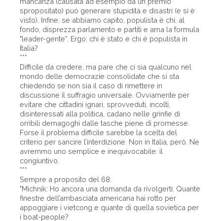
mancanza (causata ad esempio da un premio
spropositato) può generare stupidità e disastri (e si è
visto). Infine: se abbiamo capito, populista è chi, al
fondo, disprezza parlamento e partiti e ama la formula
"leader-gente”. Ergo: chi è stato e chi è populista in
Italia?
***
Difficile da credere, ma pare che ci sia qualcuno nel
mondo delle democrazie consolidate che si sta
chiedendo se non sia il caso di rimettere in
discussione il suffragio universale. Ovviamente per
evitare che cittadini ignari, sprovveduti, incolti,
disinteressati alla politica, cadano nelle grinfie di
orribili demagoghi dalle tasche piene di promesse.
Forse il problema difficile sarebbe la scelta del
criterio per sancire l’interdizione. Non in Italia, però. Ne
avremmo uno semplice e inequivocabile: il
congiuntivo.
***
Sempre a proposito del 68:
"Michnik: Ho ancora una domanda da rivolgerti. Quante
finestre dell’ambasciata americana hai rotto per
appoggiare i vietcong e quante di quella sovietica per
i boat-people?