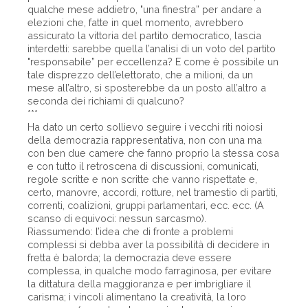
qualche mese addietro, "una finestra” per andare a
elezioni che, fatte in quel momento, avrebbero
assicurato la vittoria del partito democratico, lascia
interdetti: sarebbe quella l’analisi di un voto del partito
"responsabile” per eccellenza? E come è possibile un
tale disprezzo dell’elettorato, che a milioni, da un
mese all’altro, si sposterebbe da un posto all’altro a
seconda dei richiami di qualcuno?
***
Ha dato un certo sollievo seguire i vecchi riti noiosi
della democrazia rappresentativa, non con una ma
con ben due camere che fanno proprio la stessa cosa
e con tutto il retroscena di discussioni, comunicati,
regole scritte e non scritte che vanno rispettate e,
certo, manovre, accordi, rotture, nel tramestio di partiti,
correnti, coalizioni, gruppi parlamentari, ecc. ecc. (A
scanso di equivoci: nessun sarcasmo).
Riassumendo: l’idea che di fronte a problemi
complessi si debba aver la possibilità di decidere in
fretta è balorda; la democrazia deve essere
complessa, in qualche modo farraginosa, per evitare
la dittatura della maggioranza e per imbrigliare il
carisma; i vincoli alimentano la creatività, la loro