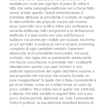
risultate poi ovvie per ogni tipo di piano B); infine il
fatto che nella campagna elettorale non si fosse fatto
cenno di tutto questo. Quindi estremizzando si
potrebbe attribuire al presidente il compito di vagliare
le idee politiche dei proposti, ma poi, per essere
sicuri, pure tutti i loro scritti e infine, per verificarne la
sincerità elettorale, tutti i programmi e le dichiarazioni
elettorali. E a quel punto non solo sull’Europa e
sull’euro, ma anche per i trattati, per la pace, insomma
un po’ per tutto. In pratica un vero e proprio screening
completo di ogni candidato ministro. Saremmo
all’assurdo di un presidente buon padre, ma assai
occhiuto, che vigila che un parlamento adolescente
non faccia sciocchezze. è possibile che i costituenti
intendessero questo con quel "nomina” e non
piuttosto l’apposizione del sigillo dell’intera nazione a
una proposta che non può che essere di parte, se
pure maggioritaria? Si ripete che in Italia il presidente è
più di un notaio, come se il notaio fosse un ruolo da
poco, riduttivo. Ma il notaio non è quello che controlla,
e attesta, che tutto sia fatto in regola? Beh, non è poi
poco. Anche perché, altrimenti, se, cioè, il presidente
"entra in politica”, la sua elezione diventerà terreno di