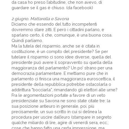
da casa ho preso l’abitudine, che non avevo, di
guardare se il gas è chiuso. (da facebook)
2 giugno. Mattarella e Savona
Diciamo che essendo del tutto incompetenti
dovremmo stare zitti. E però i cittadini parlano, e
sparlano certo, il che, comunque, è una buona cosa.
Quindi parliamo.
Ma la tutela del risparmio, anche se è citata in
costituzione, è un compito del presidente? Se per
tutelare il risparmio ci sono idee diverse, quella del
presidente può avere il sopravvento su quella della
maggioranza del parlamento? Un po’ strano per una
democrazia parlamentare. E mettiamo pure che in
parlamento ci finisca una maggioranza euroscettica, il
presidente della repubblica potrebbe ostacolarla o
addirittura "bocciarla”, rimandando gli elettori alle urne?
Fra le argomentazioni portate a favore di un veto
presidenziale su Savona ne sono state citate tre: la
sua posizione antieuro in generale, poi, più
precisamente, un suo scritto in cui si delinea la
procedura per uscire dall’euro (stampare in segreto
qualche miliardo di lire, agire di venerdì sera, ecc.;
cose che hanno fatto una certa impressione, ma