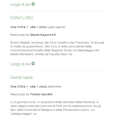
Leggi di più
SONO LORO
Una Città
n°
285 / 2022
luglio-agosto
Realizzata da
Gianni Saporetti
Enrico Deaglio, torinese, dal 2012 risiede a San Francisco. Si occupa
di mafia da quarant’anni. Nel 2021 è stato consulente della
Commissione antimafia della Regione Sicilia sul depistaggio del
delitto Borsellino, diretta da Claudio Fava. Ha ...
Leggi di più
Quelle lapidi
Una Città
n°
295 / 2023
settembre
Realizzata da
Tonino Gardini
Il 27 gennaio 2012, in occasione della Giornata della Memoria, è
stato organizzato dal Comune di Forlì con la collaborazione, fra gli
altri, dell’Università di Bologna e della Fondazione Lewin, un
“pellegrinaggio” su...