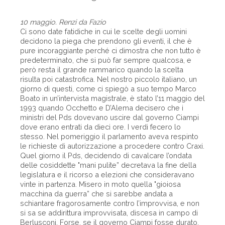
10 maggio. Renzi da Fazio
Ci sono date fatidiche in cui le scelte degli uomini
decidono la piega che prendono gli eventi, il che è
pure incoraggiante perché ci dimostra che non tutto è
predeterminato, che si può far sempre qualcosa, e
però resta il grande rammarico quando la scelta
risulta poi catastrofica. Nel nostro piccolo italiano, un
giorno di questi, come ci spiegò a suo tempo Marco
Boato in un’intervista magistrale, è stato l’11 maggio del
1993 quando Occhetto e D’Alema decisero che i
ministri del Pds dovevano uscire dal governo Ciampi
dove erano entrati da dieci ore. I verdi fecero lo
stesso. Nel pomeriggio il parlamento aveva respinto
le richieste di autorizzazione a procedere contro Craxi.
Quel giorno il Pds, decidendo di cavalcare l’ondata
delle cosiddette "mani pulite” decretava la fine della
legislatura e il ricorso a elezioni che consideravano
vinte in partenza. Misero in moto quella "gioiosa
macchina da guerra” che si sarebbe andata a
schiantare fragorosamente contro l’improvvisa, e non
si sa se addirittura improvvisata, discesa in campo di
Berlusconi. Forse, se il governo Ciampi fosse durato,