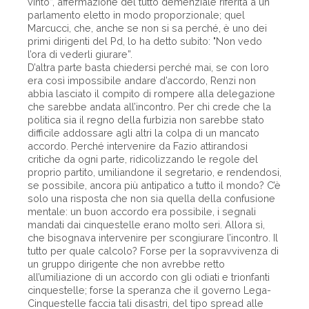
vinto”, affermazione del tutto demenziale riferita a un
parlamento eletto in modo proporzionale; quel
Marcucci, che, anche se non si sa perché, è uno dei
primi dirigenti del Pd, lo ha detto subito: "Non vedo
l’ora di vederli giurare”.
D’altra parte basta chiedersi perché mai, se con loro
era così impossibile andare d’accordo, Renzi non
abbia lasciato il compito di rompere alla delegazione
che sarebbe andata all’incontro. Per chi crede che la
politica sia il regno della furbizia non sarebbe stato
difficile addossare agli altri la colpa di un mancato
accordo. Perché intervenire da Fazio attirandosi
critiche da ogni parte, ridicolizzando le regole del
proprio partito, umiliandone il segretario, e rendendosi,
se possibile, ancora più antipatico a tutto il mondo? C’è
solo una risposta che non sia quella della confusione
mentale: un buon accordo era possibile, i segnali
mandati dai cinquestelle erano molto seri. Allora sì,
che bisognava intervenire per scongiurare l’incontro. Il
tutto per quale calcolo? Forse per la sopravvivenza di
un gruppo dirigente che non avrebbe retto
all’umiliazione di un accordo con gli odiati e trionfanti
cinquestelle; forse la speranza che il governo Lega-
Cinquestelle faccia tali disastri, del tipo spread alle