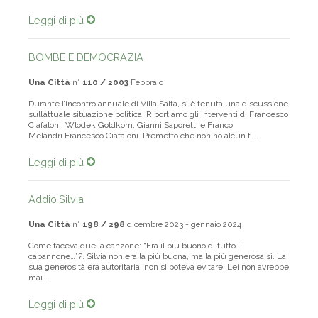
Leggi di più
BOMBE E DEMOCRAZIA
Una Città
n°
110 / 2003
Febbraio
Durante l’incontro annuale di Villa Salta, si è tenuta una discussione
sull’attuale situazione politica. Riportiamo gli interventi di Francesco
Ciafaloni, Wlodek Goldkorn, Gianni Saporetti e Franco
Melandri.Francesco Ciafaloni. Premetto che non ho alcun t...
Leggi di più
Addio Silvia
Una Città
n°
198 / 298
dicembre 2023 - gennaio 2024
Come faceva quella canzone: “Era il più buono di tutto il
capannone…”?. Silvia non era la più buona, ma la più generosa sì. La
sua generosità era autoritaria, non si poteva evitare. Lei non avrebbe
mai...
Leggi di più