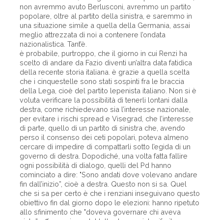
non avremmo avuto Berlusconi, avremmo un partito
popolare, oltre al partito della sinistra, e saremmo in
una situazione simile a quella della Germania, assai
meglio attrezzata di noi a contenere l’ondata
nazionalistica. Tant’è.
è probabile, purtroppo, che il giorno in cui Renzi ha
scelto di andare da Fazio diventi un’altra data fatidica
della recente storia italiana. è grazie a quella scelta
che i cinquestelle sono stati sospinti fra le braccia
della Lega, cioè del partito lepenista italiano. Non si è
voluta verificare la possibilità di tenerli lontani dalla
destra, come richiedevano sia l’interesse nazionale,
per evitare i rischi spread e Visegrad, che l’interesse
di parte, quello di un partito di sinistra che, avendo
perso il consenso dei ceti popolari, poteva almeno
cercare di impedire di compattarli sotto l’egida di un
governo di destra. Dopodiché, una volta fatta fallire
ogni possibilità di dialogo, quelli del Pd hanno
cominciato a dire: "Sono andati dove volevano andare
fin dall’inizio”, cioè a destra. Questo non si sa. Quel
che si sa per certo è che i renziani inseguivano questo
obiettivo fin dal giorno dopo le elezioni: hanno ripetuto
allo sfinimento che "doveva governare chi aveva