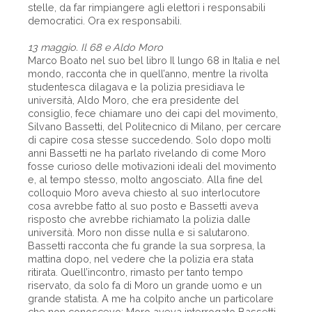
stelle, da far rimpiangere agli elettori i responsabili
democratici. Ora ex responsabili.
13 maggio. Il 68 e Aldo Moro
Marco Boato nel suo bel libro Il lungo 68 in Italia e nel
mondo, racconta che in quell’anno, mentre la rivolta
studentesca dilagava e la polizia presidiava le
università, Aldo Moro, che era presidente del
consiglio, fece chiamare uno dei capi del movimento,
Silvano Bassetti, del Politecnico di Milano, per cercare
di capire cosa stesse succedendo. Solo dopo molti
anni Bassetti ne ha parlato rivelando di come Moro
fosse curioso delle motivazioni ideali del movimento
e, al tempo stesso, molto angosciato. Alla fine del
colloquio Moro aveva chiesto al suo interlocutore
cosa avrebbe fatto al suo posto e Bassetti aveva
risposto che avrebbe richiamato la polizia dalle
università. Moro non disse nulla e si salutarono.
Bassetti racconta che fu grande la sua sorpresa, la
mattina dopo, nel vedere che la polizia era stata
ritirata. Quell’incontro, rimasto per tanto tempo
riservato, da solo fa di Moro un grande uomo e un
grande statista. A me ha colpito anche un particolare
che non conoscevo: Moro aveva interrogato Bassetti