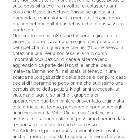
sulla possibilità che fra i rivoltosi circolassero armi,
cosa che Bassetti escluse. Chissà se quella sua
domanda gli sarà ritornata in mente dieci anni dopo
quando nel bugigattolo aspettava che lo passassero
per le armi.
Non credo che nel 68 ce ne fossero in giro, ma la
violenza la predicavamo già e quel che posso dire,
per quel che mi riguarda, è che nel ’71 io ne avevo in
dotazione una. Per autodifesa: erano in corso
importanti occupazioni di case e si temevano
aggressioni da parte dei fascisti e, anche, della
malavita. L’arma non fu mai usata, la tenevo in una
scarpa nello sgabuzzino delle scope e per puro caso
decisi di liberarmene poco prima che subissimo una
perquisizione della polizia. Negli anni successivi la
violenza dilagò e se anche il gruppo a cui
appartenevo può ben vantare di aver fatto argine alla
lotta armata, nel tempo, pensando e ripensando agli
anni che vanno da Valle Giulia a via Caetani, una
risposta me la sono data: non possiamo liberarci dalla
responsabilità di quello che è successo.
Ad Aldo Moro, poi, mi sono affezionato. Ho trovato
anche il modo di ricordarlo spesso: le sere che esco