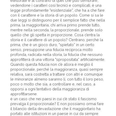
elettorale e al contrario di quel che può sembrare,
vedendone i caratteri così tecnici e complicati, è una
legge profondamente "esistenziale”, che ha a che fare
con il carattere e la storia di un popolo. Come si sa le
due leggi si distinguono per il semplice fatto che nella
prima, la maggioritaria, chi arriva primo prende tutto,
mentre nella seconda, la proporzionale, prende solo
quello che gli spetta in proporzione. Cosa c’entra la
storia e il carattere di un popolo? C’entrano, perché la
prima, che è un gioco duro, "spietato” in un certo
senso, presuppone una fiducia reciproca molto
profonda, radicata nella storia, la fiducia che nessuno
approfitterà di una vittoria "spropositata” artificialmente.
Quando questa fiducia non c’è allora è meglio il
proporzionale, perché la maggioranza, quasi sempre
relativa, sarà costretta a trattare con altri e comunque
le minoranze almeno saranno lì, con tutto il loro peso,
poco o molto che sia, a controllare e, nel caso, a
opporsi a ogni tentativo della maggioranza di
approfittarsene.
è un caso che nei paesi in cui c’è stato il fascismo
prevalga il proporzionale? E non possiamo ormai fare
il bilancio della devastazione che il maggioritario ha
portato alle istituzioni in un paese in cui da sempre