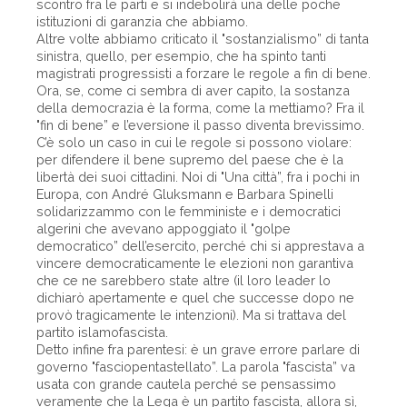
scontro fra le parti e si indebolirà una delle poche
istituzioni di garanzia che abbiamo.
Altre volte abbiamo criticato il "sostanzialismo” di tanta
sinistra, quello, per esempio, che ha spinto tanti
magistrati progressisti a forzare le regole a fin di bene.
Ora, se, come ci sembra di aver capito, la sostanza
della democrazia è la forma, come la mettiamo? Fra il
"fin di bene” e l’eversione il passo diventa brevissimo.
C’è solo un caso in cui le regole si possono violare:
per difendere il bene supremo del paese che è la
libertà dei suoi cittadini. Noi di "Una città”, fra i pochi in
Europa, con André Gluksmann e Barbara Spinelli
solidarizzammo con le femministe e i democratici
algerini che avevano appoggiato il "golpe
democratico” dell’esercito, perché chi si apprestava a
vincere democraticamente le elezioni non garantiva
che ce ne sarebbero state altre (il loro leader lo
dichiarò apertamente e quel che successe dopo ne
provò tragicamente le intenzioni). Ma si trattava del
partito islamofascista.
Detto infine fra parentesi: è un grave errore parlare di
governo "fasciopentastellato”. La parola "fascista” va
usata con grande cautela perché se pensassimo
veramente che la Lega è un partito fascista, allora sì,