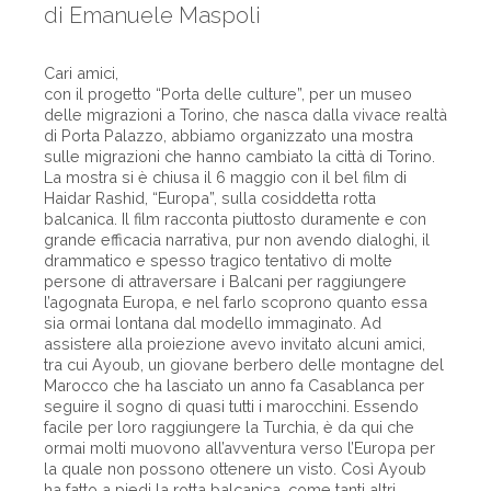
di Emanuele Maspoli
Cari amici,
con il progetto “Porta delle culture”, per un museo
delle migrazioni a Torino, che nasca dalla vivace realtà
di Porta Palazzo, abbiamo organizzato una mostra
sulle migrazioni che hanno cambiato la città di Torino.
La mostra si è chiusa il 6 maggio con il bel film di
Haidar Rashid, “Europa”, sulla cosiddetta rotta
balcanica. Il film racconta piuttosto duramente e con
grande efficacia narrativa, pur non avendo dialoghi, il
drammatico e spesso tragico tentativo di molte
persone di attraversare i Balcani per raggiungere
l’agognata Europa, e nel farlo scoprono quanto essa
sia ormai lontana dal modello immaginato. Ad
assistere alla proiezione avevo invitato alcuni amici,
tra cui Ayoub, un giovane berbero delle montagne del
Marocco che ha lasciato un anno fa Casablanca per
seguire il sogno di quasi tutti i marocchini. Essendo
facile per loro raggiungere la Turchia, è da qui che
ormai molti muovono all’avventura verso l’Europa per
la quale non possono ottenere un visto. Così Ayoub
ha fatto a piedi la rotta balcanica, come tanti altri.