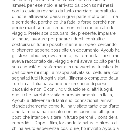
Ismael, per esempio, è arrivato da pochissimi mesi
con la caviglia rovinata da tanto marciare, soprattutto
di notte, attraverso paesi in gran parte molto ostili, ma
è sorridente, perché ce l’ha fatta, o forse perché non
perde mai il sorriso. Ismael non mi ha raccontato del
viaggio. Preferisce occuparsi del presente, imparare
la lingua, lavorare per pagare i debiti contratti e
costruirsi un futuro possibilmente europeo, cercando
di ottenere appena possibile un documento. Ayoub ha
gli stessi obiettivi, ovviamente, ma tempo fa -lui sì- mi
aveva raccontato del viaggio e mi aveva colpito per la
sua capacità di trasformarlo in un’avventura turistica. In
particolare mi stupì la mappa salvata sul cellulare, con
segnalati tutti i luoghi visitati, l’itinerario completo dalla
Turchia all’Italia passando per un sacco di paesi
balcanici e non. E con l’individuazione di altri luoghi,
quelli che avrebbe visitato prossimamente. In Italia,
Ayoub, a differenza di tanti suoi connazionali arrivati
clandestinamente come lui, ha visitato tante città d’arte
e nella mappa ha indicato con un cuoricino tutti quei
posti che intende visitare in futuro perché li considera
imperdibili. Dopo il film, forzando la naturale ritrosia di
chi ha avuto esperienze così dure, ho invitato Ayoub a