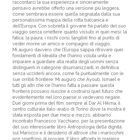
raccontarci la sua esperienza e sinceramente
pensavo avrebbe offerto una versione più leggera,
come sembrava essere quella segnalata dalla sua
personalissima mappa della rotta balcanica e
dell’Europa. Con sobrietà il giovane ha parlato del suo
viaggio senza omettere quanto vissuto in quei mesi: la
fatica, la paura, i rischi corsi, tangibili fino al punto di
veder morire un amico e compagno di viaggio.
Mi auguro davvero che l’Europa sappia ritrovare quei
fondamenti di idealità che l’hanno voluta unita e
imparare a guardare alla realtà degli uomini senza
distinguerli in categorie disumanizzanti, in definitiva
senza ucciderli ancora, come fa puntualmente con le
sue orribili frontiere. Mi auguro che Ayoub, Ismael e
tutti gli altri che ce l’hanno fatta a passare questa
frontiera possano riuscire a costruirsi quel futuro che
evidentemente nel loro paese si vedevano negare.
Due giorni prima del film, sempre al Dar Al Hikma, il
centro culturale italo-arabo di Torino dove la mostra è
stata esposta per due mesi e mezzo, abbiamo
incontrato Francesco Vacchiano, per la presentazione
del suo interessante libro Antropologia della dignità,
sul Marocco e il desiderio di altrove che i marocchini
non smettono di provare. Il libro affronta in maniera