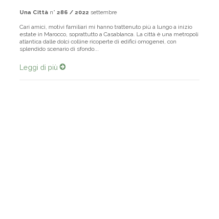
Una Città
n°
286 / 2022
settembre
Cari amici, motivi familiari mi hanno trattenuto più a lungo a inizio
estate in Marocco, soprattutto a Casablanca. La città è una metropoli
atlantica dalle dolci colline ricoperte di edifici omogenei, con
splendido scenario di sfondo...
Leggi di più