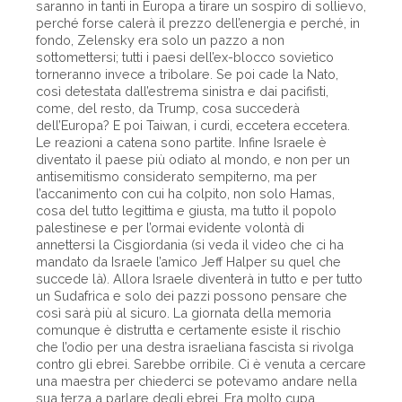
saranno in tanti in Europa a tirare un sospiro di sollievo,
perché forse calerà il prezzo dell’energia e perché, in
fondo, Zelensky era solo un pazzo a non
sottomettersi; tutti i paesi dell’ex-blocco sovietico
torneranno invece a tribolare. Se poi cade la Nato,
così detestata dall’estrema sinistra e dai pacifisti,
come, del resto, da Trump, cosa succederà
dell’Europa? E poi Taiwan, i curdi, eccetera eccetera.
Le reazioni a catena sono partite. Infine Israele è
diventato il paese più odiato al mondo, e non per un
antisemitismo considerato sempiterno, ma per
l’accanimento con cui ha colpito, non solo Hamas,
cosa del tutto legittima e giusta, ma tutto il popolo
palestinese e per l’ormai evidente volontà di
annettersi la Cisgiordania (si veda il video che ci ha
mandato da Israele l’amico Jeff Halper su quel che
succede là). Allora Israele diventerà in tutto e per tutto
un Sudafrica e solo dei pazzi possono pensare che
così sarà più al sicuro. La giornata della memoria
comunque è distrutta e certamente esiste il rischio
che l’odio per una destra israeliana fascista si rivolga
contro gli ebrei. Sarebbe orribile. Ci è venuta a cercare
una maestra per chiederci se potevamo andare nella
sua terza a parlare degli ebrei. Era molto cupa,