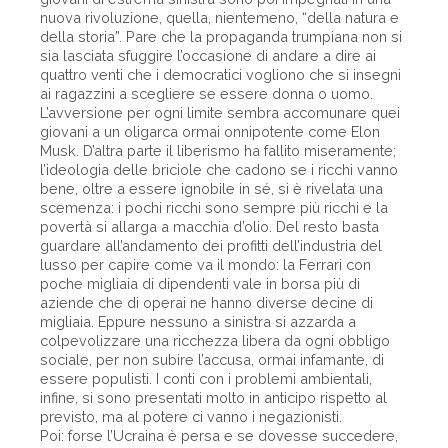
nuova rivoluzione, quella, nientemeno, “della natura e
della storia”. Pare che la propaganda trumpiana non si
sia lasciata sfuggire l’occasione di andare a dire ai
quattro venti che i democratici vogliono che si insegni
ai ragazzini a scegliere se essere donna o uomo.
L’avversione per ogni limite sembra accomunare quei
giovani a un oligarca ormai onnipotente come Elon
Musk. D’altra parte il liberismo ha fallito miseramente;
l’ideologia delle briciole che cadono se i ricchi vanno
bene, oltre a essere ignobile in sé, si è rivelata una
scemenza: i pochi ricchi sono sempre più ricchi e la
povertà si allarga a macchia d’olio. Del resto basta
guardare all’andamento dei profitti dell’industria del
lusso per capire come va il mondo: la Ferrari con
poche migliaia di dipendenti vale in borsa più di
aziende che di operai ne hanno diverse decine di
migliaia. Eppure nessuno a sinistra si azzarda a
colpevolizzare una ricchezza libera da ogni obbligo
sociale, per non subire l’accusa, ormai infamante, di
essere populisti. I conti con i problemi ambientali,
infine, si sono presentati molto in anticipo rispetto al
previsto, ma al potere ci vanno i negazionisti.
Poi: forse l’Ucraina è persa e se dovesse succedere,