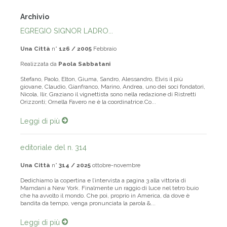
Archivio
EGREGIO SIGNOR LADRO...
Una Città
n°
126 / 2005
Febbraio
Realizzata da
Paola Sabbatani
Stefano, Paolo, Elton, Giuma, Sandro, Alessandro, Elvis il più
giovane, Claudio, Gianfranco, Marino, Andrea, uno dei soci fondatori,
Nicola, Ilir, Graziano il vignettista sono nella redazione di Ristretti
Orizzonti; Ornella Favero ne è la coordinatrice.Co...
Leggi di più
editoriale del n. 314
Una Città
n°
314 / 2025
ottobre-novembre
Dedichiamo la copertina e l’intervista a pagina 3 alla vittoria di
Mamdani a New York. Finalmente un raggio di luce nel tetro buio
che ha avvolto il mondo. Che poi, proprio in America, da dove è
bandita da tempo, venga pronunciata la parola &...
Leggi di più