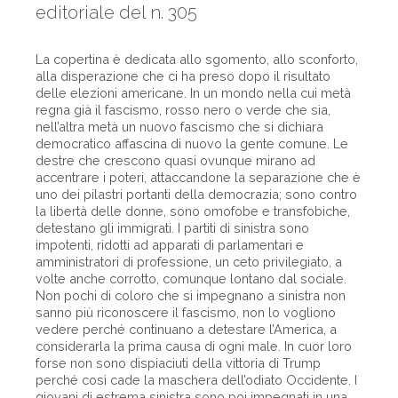
editoriale del n. 305
La copertina è dedicata allo sgomento, allo sconforto,
alla disperazione che ci ha preso dopo il risultato
delle elezioni americane. In un mondo nella cui metà
regna già il fascismo, rosso nero o verde che sia,
nell’altra metà un nuovo fascismo che si dichiara
democratico affascina di nuovo la gente comune. Le
destre che crescono quasi ovunque mirano ad
accentrare i poteri, attaccandone la separazione che è
uno dei pilastri portanti della democrazia; sono contro
la libertà delle donne, sono omofobe e transfobiche,
detestano gli immigrati. I partiti di sinistra sono
impotenti, ridotti ad apparati di parlamentari e
amministratori di professione, un ceto privilegiato, a
volte anche corrotto, comunque lontano dal sociale.
Non pochi di coloro che si impegnano a sinistra non
sanno più riconoscere il fascismo, non lo vogliono
vedere perché continuano a detestare l’America, a
considerarla la prima causa di ogni male. In cuor loro
forse non sono dispiaciuti della vittoria di Trump
perché così cade la maschera dell’odiato Occidente. I
giovani di estrema sinistra sono poi impegnati in una