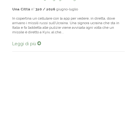
Una Città
n°
320 / 2026
giugno-luglio
In copertina un cellulare con la app per vedere, in diretta, dove
arrivano i missili russi sull’Ucraina. Una signora ucraina che sta in
Italia e fa l’addetta alle pulizie viene avvisata ogni volta che un
missile è diretto a Kyiv, al che...
Leggi di più