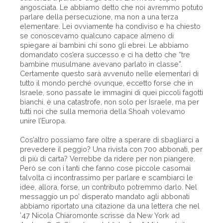
angosciata. Le abbiamo detto che noi avremmo potuto
parlare della persecuzione, ma non a una terza
elementare. Lei ovviamente ha condiviso e ha chiesto
se conoscevamo qualcuno capace almeno di
spiegare ai bambini chi sono gli ebrei. Le abbiamo
domandato cos’era successo e ci ha detto che “tre
bambine musulmane avevano parlato in classe”.
Certamente questo sarà avvenuto nelle elementari di
tutto il mondo perché ovunque, eccetto forse che in
Israele, sono passate le immagini di quei piccoli fagotti
bianchi. è una catastrofe, non solo per Israele, ma per
tutti noi che sulla memoria della Shoah volevamo
unire l’Europa.
Cos’altro possiamo fare oltre a sperare di sbagliarci a
prevedere il peggio? Una rivista con 700 abbonati, per
di più di carta? Verrebbe da ridere per non piangere.
Però se con i tanti che fanno cose piccole casomai
talvolta ci incontrassimo per parlare e scambiarci le
idee, allora, forse, un contributo potremmo darlo. Nel
messaggio un po’ disperato mandato agli abbonati
abbiamo riportato una citazione da una lettera che nel
’47 Nicola Chiaromonte scrisse da New York ad