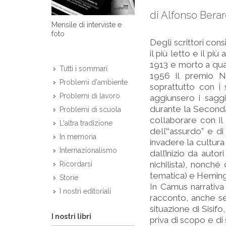
di Alfonso Berar
Mensile di interviste e
foto
Degli scrittori cons
il più letto e il pi
1913 e morto a quar
Tutti i sommari
1956 il premio N
Problemi d'ambiente
soprattutto con i
Problemi di lavoro
aggiunsero i sagg
durante la Seconda
Problemi di scuola
collaborare con il
L'altra tradizione
dell’“assurdo” e d
In memoria
invadere la cultura
Internazionalismo
dall’inizio da aut
nichilista), nonch
Ricordarsi
tematica) e Hemingw
Storie
In Camus narrativa 
I nostri editoriali
racconto, anche se
situazione di Sisif
I nostri libri
priva di scopo e di