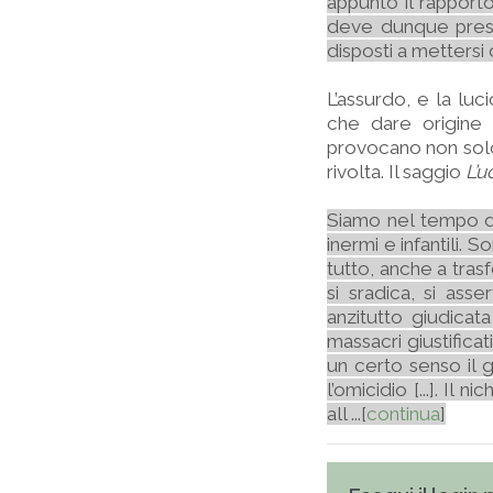
appunto il rapporto 
deve dunque prescr
disposti a mettersi
L’assurdo, e la lu
che dare origine 
provocano non so
rivolta. Il saggio
L’u
Siamo nel tempo de
inermi e infantili. 
tutto, anche a trasf
si sradica, si ass
anzitutto giudicata
massacri giustifica
un certo senso il g
l’omicidio [...]. Il 
all ...[
continua
]