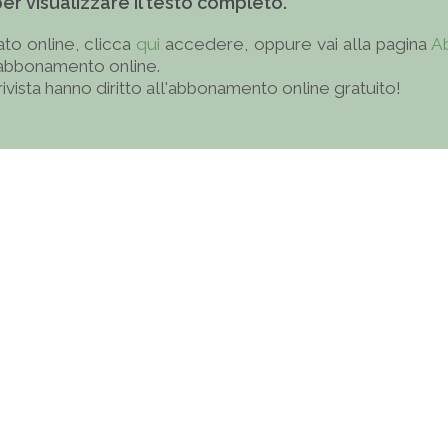
 per visualizzare il testo completo.
to online, clicca
qui
accedere, oppure vai alla pagina
A
'abbonamento online.
 rivista hanno diritto all'abbonamento online gratuito!