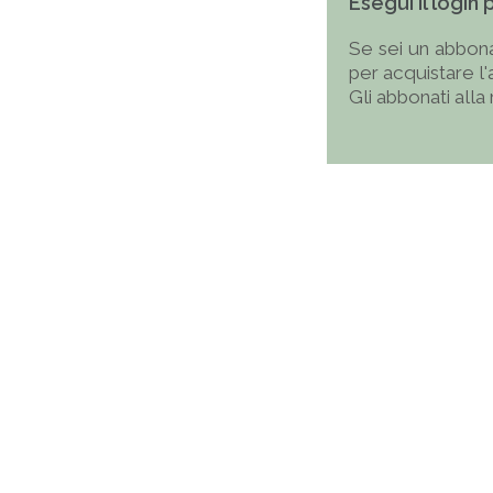
Esegui il login
Se sei un abbona
per acquistare l
Gli abbonati alla