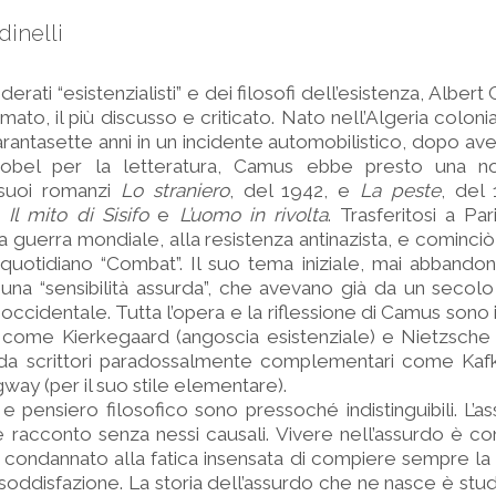
dinelli
iderati “esistenzialisti” e dei filosofi dell’esistenza, Alber
ù amato, il più discusso e criticato. Nato nell’Algeria colon
antasette anni in un incidente automobilistico, dopo ave
obel per la letteratura, Camus ebbe presto una n
 suoi romanzi
Lo straniero
, del 1942, e
La peste
, del 
i
Il mito di Sisifo
e
L’uomo in rivolta
. Trasferitosi a Par
 guerra mondiale, alla resistenza antinazista, e cominc
 quotidiano “Combat”. Il suo tema iniziale, mai abbando
i una “sensibilità assurda”, che avevano già da un secol
 occidentale. Tutta l’opera e la riflessione di Camus sono 
ori come Kierkegaard (angoscia esistenziale) e Nietzsch
é da scrittori paradossalmente complementari come Kafk
ay (per il suo stile elementare).
e pensiero filosofico sono pressoché indistinguibili. L’a
 racconto senza nessi causali. Vivere nell’assurdo è co
o, condannato alla fatica insensata di compiere sempre la
 soddisfazione. La storia dell’assurdo che ne nasce è stud