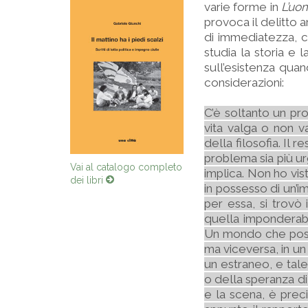
varie forme in
L’uom
provoca il delitto 
di immediatezza, che
studia la storia e 
sull’esistenza qua
considerazioni:
C’è soltanto un pro
vita valga o non v
della filosofia. Il
problema sia più ur
Vai al catalogo completo
implica. Non ho vi
dei libri
in possesso di un’im
per essa, si trovò 
quella imponderabi
Un mondo che possa
ma viceversa, in un 
un estraneo, e tale
o della speranza di 
e la scena, è preci