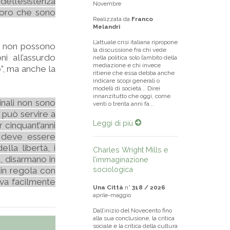
 dell’esistenza
Novembre
oloro che sono
Realizzata da
Franco
Melandri
L’attuale crisi italiana ripropone
o, non possono
la discussione fra chi vede
i all’assurdo
nella politica solo l’ambito della
mediazione e chi invece
o”, ma anche la
ritiene che essa debba anche
indicare scopi generali o
modelli di società... Direi
innanzitutto che oggi, come
inali non sono
venti o trenta anni fa...
e può servire a
Leggi di più
r cinquant’anni
i, deve essere
ella libertà, i
Charles Wright Mills e
, disarmano in
l’immaginazione
sociologica
 in regola con
rriva facilmente
Una Città
n°
318 / 2026
aprile-maggio
Dall’inizio del Novecento fino
alla sua conclusione, la critica
sociale e la critica della cultura