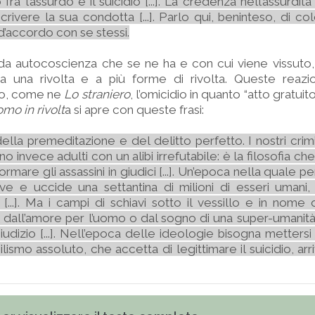
fra l’assurdo e il suicidio [...]. La credenza nell’assurdità
ivere la sua condotta [...]. Parlo qui, beninteso, di c
 d’accordo con se stessi.
cida autocoscienza che se ne ha e con cui viene vissut
a una rivolta e a più forme di rivolta. Queste reazion
lo, come ne
Lo straniero
, l’omicidio in quanto “atto gratuit
omo in rivolt
a si apre con queste frasi:
lla premeditazione e del delitto perfetto. I nostri crim
Sono invece adulti con un alibi irrefutabile: è la filosofia ch
ormare gli assassini in giudici [...]. Un’epoca nella quale pe
erve e uccide una settantina di milioni di esseri uman
 [...]. Ma i campi di schiavi sotto il vessillo e in nome d
ti dall’amore per l’uomo o dal sogno di una super-umanità
iudizio [...]. Nell’epoca delle ideologie bisogna mettersi
nichilismo assoluto, che accetta di legittimare il suicidio, a