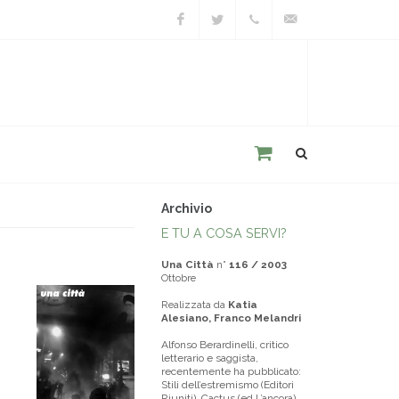
Facebook
Twitter
+39
unacitta@unacitta.o
0543
21422
Archivio
E TU A COSA SERVI?
Una Città
n°
116 / 2003
Ottobre
Realizzata da
Katia
Alesiano, Franco Melandri
Alfonso Berardinelli, critico
letterario e saggista,
recentemente ha pubblicato:
Stili dell’estremismo (Editori
Riuniti), Cactus (ed L’ancora),