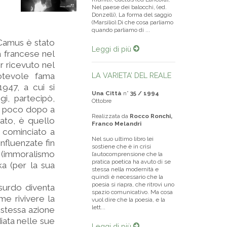
Nel paese dei balocchi, (ed.
Donzelli), La forma del saggio
(Marsilio).Di che cosa parliamo
quando parliamo di ...
t Camus è stato
Leggi di più
ia francese nel
r ricevuto nel
otevole fama
LA VARIETA’ DEL REALE
1947, a cui si
Una Città
n°
35 / 1994
igi, partecipò,
Ottobre
iò poco dopo a
Realizzata da
Rocco Ronchi,
nato, è quello
Franco Melandri
o cominciato a
Nel suo ultimo libro lei
influenzate fin
sostiene che è in crisi
e (immoralismo
l’autocomprensione che la
pratica poetica ha avuto di se
a (per la sua
stessa nella modernità e
quindi è necessario che la
poesia si riapra, che ritrovi uno
ssurdo diventa
spazio comunicativo. Ma cosa
me rivivere la
vuol dire che la poesia, e la
lett...
 stessa azione
iata nelle sue
Leggi di più