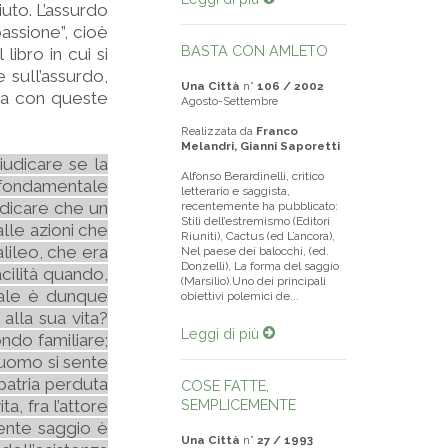
iuto. L’assurdo
passione”, cioè
BASTA CON AMLETO
libro in cui si
e sull’assurdo,
Una Città
n°
106 / 2002
va con queste
Agosto-Settembre
Realizzata da
Franco
Melandri, Gianni Saporetti
iudicare se la
Alfonso Berardinelli, critico
o fondamentale
letterario e saggista,
udicare che un
recentemente ha pubblicato:
Stili dell’estremismo (Editori
lle azioni che
Riuniti), Cactus (ed L’ancora),
lileo, che era
Nel paese dei balocchi, (ed.
Donzelli), La forma del saggio
acilità quando,
(Marsilio).Uno dei principali
Quale è dunque
obiettivi polemici de...
alla sua vita?
Leggi di più
ndo familiare;
l’uomo si sente
 patria perduta
COSE FATTE,
a, fra l’attore
SEMPLICEMENTE
sente saggio è
Una Città
n°
27 / 1993