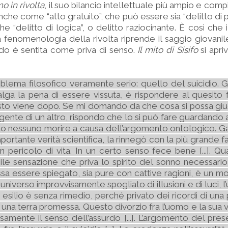
o in rivolta
, il suo bilancio intellettuale più ampio e comp
anche come “atto gratuito”, che può essere sia “delitto di 
 “delitto di logica”, o delitto raziocinante. È così che il 
la fenomenologia della rivolta riprende il saggio giovanil
ndo è sentita come priva di senso.
Il mito di Sisifo
si apri
blema filosofico veramente serio: quello del suicidio. G
alga la pena di essere vissuta, è rispondere al quesit
 resto viene dopo. Se mi domando da che cosa si possa gi
gente di un altro, rispondo che lo si può fare guardando a
sto nessuno morire a causa dell’argomento ontologico. Ga
portante verità scientifica, la rinnegò con la più grande f
in pericolo di vita. In un certo senso fece bene [...]. 
le sensazione che priva lo spirito del sonno necessario 
 essere spiegato, sia pure con cattive ragioni, è un mo
universo improvvisamente spogliato di illusioni e di luci, 
 esilio è senza rimedio, perché privato dei ricordi di una
una terra promessa. Questo divorzio fra l’uomo e la sua vit
samente il senso dell’assurdo [...]. L’argomento del pre