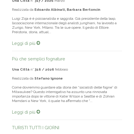
Una Città
n°
317 / 2026
marzo
Realizzata da
Edoardo Albinati, Barbara Bertoncin
Luigi Zoja è è psicoanalista e saggista. Già presidente della Iaap,
l’associazione internazionale degli analisti junghiani, ha lavorato a
Zurigo, New York, Milano. Tra le sue opere, Il gesto di Ettore.
Preistoria, storia, attual...
Leggi di più
Più che semplici fognature
Una Città
n°
316 / 2026
febbraio
Realizzata da
Stefano Ignone
Come dovremmo guardare alla storia dei “socialisti delle fogne” di
Milwaukee? Questo interrogativo ha assunto una rinnovata
importanza dopo le vittorie di Katie Wilson a Seattle e di Zohran
Mamdani a New York, il quale ha affermato che “...
Leggi di più
TURISTI TUTTI I GIORNI