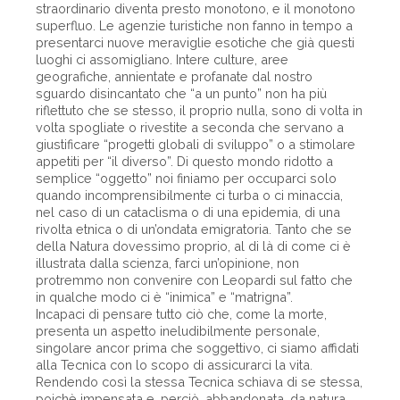
straordinario diventa presto monotono, e il monotono
superfluo. Le agenzie turistiche non fanno in tempo a
presentarci nuove meraviglie esotiche che già questi
luoghi ci assomigliano. Intere culture, aree
geografiche, annientate e profanate dal nostro
sguardo disincantato che “a un punto” non ha più
riflettuto che se stesso, il proprio nulla, sono di volta in
volta spogliate o rivestite a seconda che servano a
giustificare “progetti globali di sviluppo” o a stimolare
appetiti per “il diverso”. Di questo mondo ridotto a
semplice “oggetto” noi finiamo per occuparci solo
quando incomprensibilmente ci turba o ci minaccia,
nel caso di un cataclisma o di una epidemia, di una
rivolta etnica o di un’ondata emigratoria. Tanto che se
della Natura dovessimo proprio, al di là di come ci è
illustrata dalla scienza, farci un’opinione, non
protremmo non convenire con Leopardi sul fatto che
in qualche modo ci è “inimica” e “matrigna”.
Incapaci di pensare tutto ciò che, come la morte,
presenta un aspetto ineludibilmente personale,
singolare ancor prima che soggettivo, ci siamo affidati
alla Tecnica con lo scopo di assicurarci la vita.
Rendendo così la stessa Tecnica schiava di se stessa,
poichè impensata e, perciò, abbandonata, da natura