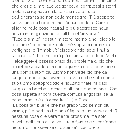
eterno... / e il conforto perì de’ nostri affanni”. L’incanto
che grazie ai miti, alle leggende, ai complessi sistemi
metafisici regnava sulla terra si rivelò frutto
dell’ignoranza se non della menzogna. “Più scoperte -
scrive ancora Leopardi nell’Annuncio delle Canzoni -
si fanno nelle cose naturali, e più s’accresce nella
nostra immaginazione la nullità dell’universo”.
“Tutto è simile”, nessun mistero interno a noi, dietro le
presunte “colonne d’Ercole”, né sopra di noi, nei cieli
vertiginosi e “immobili”; “discoprendo, solo il nulla
s’accresce”. “L’uomo -dirà più di un secolo dopo Martin
Heidegger- è ossessionato dal problema di ciò che
potrebbe accadere in conseguenza dell’esplosione di
una bomba atomica. L’uomo non vede ciò che da
lungo tempo è già avvenuto, l’evento che solo come
suo ultimo sottoprodotto e risultato finale ha dato
luogo alla bomba atomica e alla sua esplosione... Che
cosa aspetta ancora questa confusa angoscia, se la
cosa terribile è già accaduta?” (La Cosa)
“La cosa terribile” è che malgrado tutto sembri più
vicino, più a portata di mano (“figurato... in breve carta”),
nessuna cosa ci è veramente prossima, ma solo
privata della sua distanza. “Tutto fluisce e si confonde
nell’uniforme assenza di distanza”, così che lo