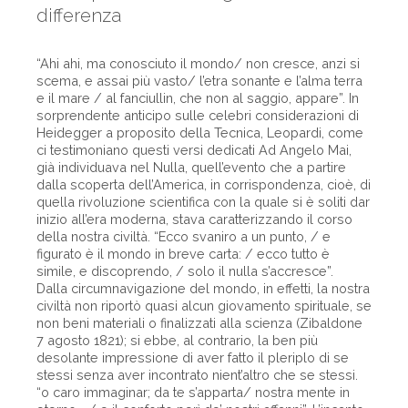
differenza
“Ahi ahi, ma conosciuto il mondo/ non cresce, anzi si
scema, e assai più vasto/ l’etra sonante e l’alma terra
e il mare / al fanciullin, che non al saggio, appare”. In
sorprendente anticipo sulle celebri considerazioni di
Heidegger a proposito della Tecnica, Leopardi, come
ci testimoniano questi versi dedicati Ad Angelo Mai,
già individuava nel Nulla, quell’evento che a partire
dalla scoperta dell’America, in corrispondenza, cioè, di
quella rivoluzione scientifica con la quale si è soliti dar
inizio all’era moderna, stava caratterizzando il corso
della nostra civiltà. “Ecco svaniro a un punto, / e
figurato è il mondo in breve carta: / ecco tutto è
simile, e discoprendo, / solo il nulla s’accresce”.
Dalla circumnavigazione del mondo, in effetti, la nostra
civiltà non riportò quasi alcun giovamento spirituale, se
non beni materiali o finalizzati alla scienza (Zibaldone
7 agosto 1821); si ebbe, al contrario, la ben più
desolante impressione di aver fatto il pleriplo di se
stessi senza aver incontrato nient’altro che se stessi.
“o caro immaginar; da te s’apparta/ nostra mente in