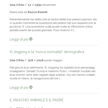
Una Città
n°
17 / 1992
Novembre
Realizzata da
Rocco Ronchi
Recentemente hai detto che al centro delle tue preoccupazioni sta
in questo momento la questione del potere nel suo rapporto con la
giustizia. E’ una questione sulla quale ruota la riflessione critica
portata avanti da questo giornale. Puoi chiarirci il t...
Leggi di più
Xi Jingping e la "nuova normalità" demografica
Una Città
n°
318 / 2026
aprile-maggio
Nel giro di due settimane, Xi Jingping ha ospitato due personaggi
impegnativi: Donald Trump e Vladimir Putin. I modesti risultati dei
due incontri sono stati vagliati dagli analisti, ma non hanno rivelato
novità di rilievo: la navigazione dei tre l...
Leggi di più
IL MASCHIO ANIMALE E IL PADRE