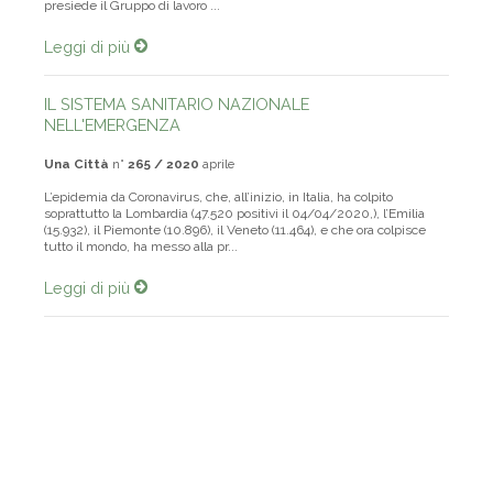
dell’Ordine al Merito della Repubblica Italiana. Attualmente
presiede il Gruppo di lavoro ...
Leggi di più
IL SISTEMA SANITARIO NAZIONALE
NELL'EMERGENZA
Una Città
n°
265 / 2020
aprile
L’epidemia da Coronavirus, che, all’inizio, in Italia, ha colpito
soprattutto la Lombardia (47.520 positivi il 04/04/2020,), l’Emilia
(15.932), il Piemonte (10.896), il Veneto (11.464), e che ora colpisce
tutto il mondo, ha messo alla pr...
Leggi di più