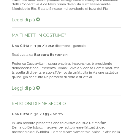
autentico riformatore: pioniere dell’agricoltura biologica e fondatore
della Cooperativa Alce Nero prima divenuta successivamente
Montebello Bio. È stato Sindaco indipendente di Isola del Pia...
Leggi di più
MA TI METTI IN COSTUME?
Una Città
n°
190 / 2012
dicembre - gennaio
Realizzata da
Barbara Bertoncin
Federica Cacciavillani, suora orsolina, insegnante, è presidente
dell’associazione "Presenza Donna”. Vive a Vicenza.Com’è maturata
la scelta di diventare suora?Venivo da un’attività in Azione cattolica
quindi già con tutto un percorso di fede e di vita al...
Leggi di più
RELIGIONI DI FINE SECOLO
Una Città
n°
30 / 1994
Marzo
In una recente presentazione televisiva del suo ultimo film,
Bernardo Bertolucci rilevava, per sottolineare l’attualità del