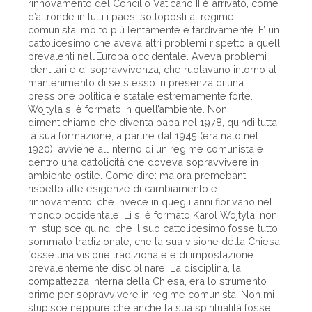
rinnovamento del Concilio Vaticano II è arrivato, come
d’altronde in tutti i paesi sottoposti al regime
comunista, molto più lentamente e tardivamente. E’ un
cattolicesimo che aveva altri problemi rispetto a quelli
prevalenti nell’Europa occidentale. Aveva problemi
identitari e di sopravvivenza, che ruotavano intorno al
mantenimento di se stesso in presenza di una
pressione politica e statale estremamente forte.
Wojtyla si è formato in quell’ambiente. Non
dimentichiamo che diventa papa nel 1978, quindi tutta
la sua formazione, a partire dal 1945 (era nato nel
1920), avviene all’interno di un regime comunista e
dentro una cattolicità che doveva sopravvivere in
ambiente ostile. Come dire: maiora premebant,
rispetto alle esigenze di cambiamento e
rinnovamento, che invece in quegli anni fiorivano nel
mondo occidentale. Lì si è formato Karol Wojtyla, non
mi stupisce quindi che il suo cattolicesimo fosse tutto
sommato tradizionale, che la sua visione della Chiesa
fosse una visione tradizionale e di impostazione
prevalentemente disciplinare. La disciplina, la
compattezza interna della Chiesa, era lo strumento
primo per sopravvivere in regime comunista. Non mi
stupisce neppure che anche la sua spiritualità fosse