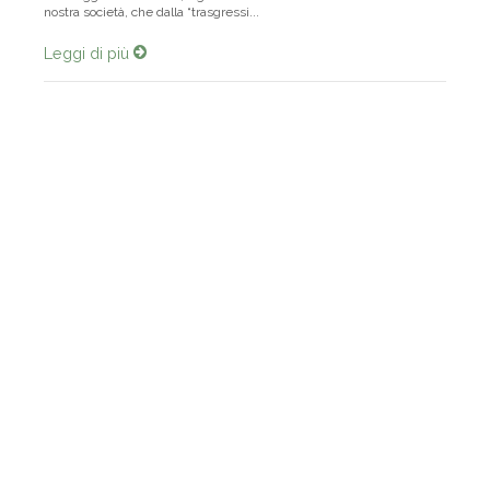
messaggio del Buddha, il grande cambiamento di valori in atto nella
nostra società, che dalla “trasgressi...
Leggi di più