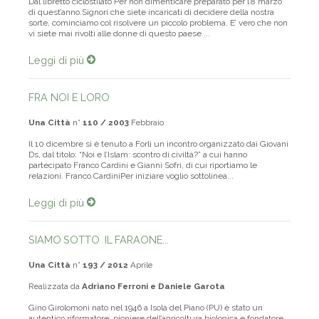
Dal libretto ciclostilato Per non dimenticare preparato per l’8 marzo
di quest’anno.Signori che siete incaricati di decidere della nostra
sorte, cominciamo col risolvere un piccolo problema. E’ vero che non
vi siete mai rivolti alle donne di questo paese ...
Leggi di più
FRA NOI E LORO
Una Città
n°
110 / 2003
Febbraio
Il 10 dicembre si è tenuto a Forlì un incontro organizzato dai Giovani
Ds, dal titolo: “Noi e l’Islam: scontro di civiltà?” a cui hanno
partecipato Franco Cardini e Gianni Sofri, di cui riportiamo le
relazioni. Franco CardiniPer iniziare voglio sottolinea...
Leggi di più
SIAMO SOTTO IL FARAONE...
Una Città
n°
193 / 2012
Aprile
Realizzata da
Adriano Ferroni e Daniele Garota
Gino Girolomoni nato nel 1946 a Isola del Piano (PU) è stato un