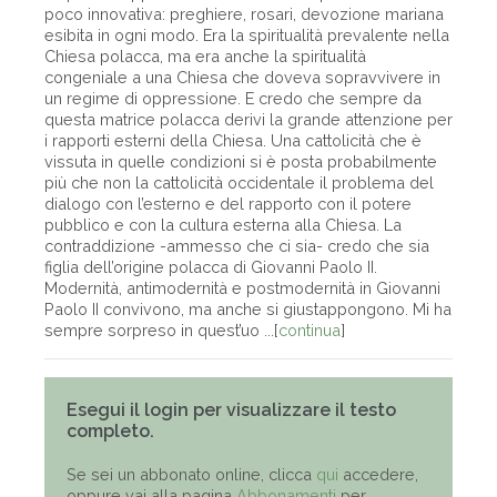
poco innovativa: preghiere, rosari, devozione mariana
esibita in ogni modo. Era la spiritualità prevalente nella
Chiesa polacca, ma era anche la spiritualità
congeniale a una Chiesa che doveva sopravvivere in
un regime di oppressione. E credo che sempre da
questa matrice polacca derivi la grande attenzione per
i rapporti esterni della Chiesa. Una cattolicità che è
vissuta in quelle condizioni si è posta probabilmente
più che non la cattolicità occidentale il problema del
dialogo con l’esterno e del rapporto con il potere
pubblico e con la cultura esterna alla Chiesa. La
contraddizione -ammesso che ci sia- credo che sia
figlia dell’origine polacca di Giovanni Paolo II.
Modernità, antimodernità e postmodernità in Giovanni
Paolo II convivono, ma anche si giustappongono. Mi ha
sempre sorpreso in quest’uo ...[
continua
]
Esegui il login per visualizzare il testo
completo.
Se sei un abbonato online, clicca
qui
accedere,
oppure vai alla pagina
Abbonamenti
per