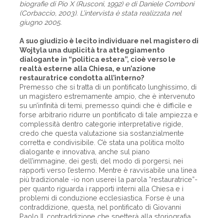
biografie di Pio X (Rusconi, 1992) e di Daniele Comboni
(Corbaccio, 2003). L’intervista è stata realizzata nel
giugno 2005.
A suo giudizio è lecito individuare nel magistero di
Wojtyla una duplicità tra atteggiamento
dialogante in “politica estera”, cioè verso le
realtà esterne alla Chiesa, e un’azione
restauratrice condotta all’interno?
Premesso che si tratta di un pontificato lunghissimo, di
un magistero estremamente ampio, che è intervenuto
su un’infinità di temi, premesso quindi che è difficile e
forse arbitrario ridurre un pontificato di tale ampiezza e
complessità dentro categorie interpretative rigide,
credo che questa valutazione sia sostanzialmente
corretta e condivisibile. C’è stata una politica molto
dialogante e innovativa, anche sul piano
dell’immagine, dei gesti, del modo di porgersi, nei
rapporti verso l’esterno. Mentre è ravvisabile una linea
più tradizionale -io non userei la parola “restauratrice”-
per quanto riguarda i rapporti interni alla Chiesa e i
problemi di conduzione ecclesiastica. Forse è una
contraddizione, questa, nel pontificato di Giovanni
Paolo II, contraddizione che spetterà alla storiografia