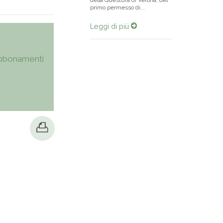
della Questura di Verona, del
primo permesso di...
Leggi di più
bbonamenti