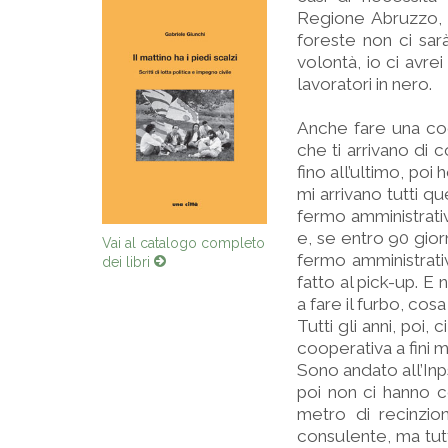
Regione Abruzzo, 
foreste non ci sar
volontà, io ci avre
lavoratori in nero.
Anche fare una coop
che ti arrivano di 
fino all’ultimo, po
mi arrivano tutti que
fermo amministrativ
e, se entro 90 giorn
Vai al catalogo completo
fermo amministrativ
dei libri
fatto al pick-up. E
a fare il furbo, cos
Tutti gli anni, poi,
cooperativa a fini m
Sono andato all’Inp
poi non ci hanno c
metro di recinzio
consulente, ma tutt