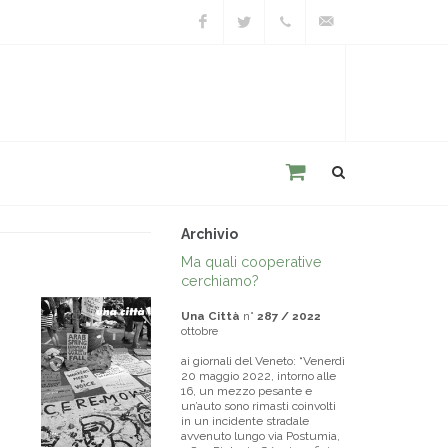
Facebook
Twitter
+39
unacitta@unacitta.o
0543
21422
Archivio
Ma quali cooperative
cerchiamo?
Una Città
n°
287 / 2022
ottobre
ai giornali del Veneto: “Venerdì
20 maggio 2022, intorno alle
16, un mezzo pesante e
un’auto sono rimasti coinvolti
in un incidente stradale
avvenuto lungo via Postumia,