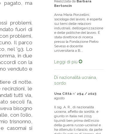
Realizzata da
Barbara
re pagato, ma
Bertoncin
Anna Maria Ponzellini,
sociologa del lavoro, è esperta
ssi problemi.
sui temi delle relazioni
industriali, dell’organizzazione
ndato fuori di
e delle politiche del lavoro. È
 con problemi,
stata direttrice di ricerca
cuno. Il parco
presso la Fondazione Pietro
Seveso e docente
o, nel ’93. Lo
universitaria a B...
nsomma, in due
saccordi con la
Leggi di più
iamo venduto e
Di nazionalità ucraina,
iere di notte.
sordo
recinzioni, le
Una Città
n°
294 / 2023
dati tutti via,
agosto
ato secoli fa.
Il sig. A. R., di nazionalità
n aveva bisogno
ucraina, affetto da sordità, è
le, con l’olio,
giunto in Italia nel 2015
mio trisnonno,
(quindi ben prima dell’inizio
della guerra russo-ucraina) e
 e casomai si
ha ottenuto il rilascio, da parte