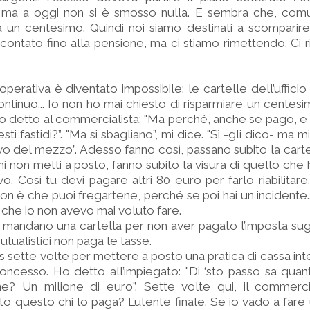
ma a oggi non si è smosso nulla. E sembra che, com
à un centesimo. Quindi noi siamo destinati a scomparir
i contato fino alla pensione, ma ci stiamo rimettendo. Ci 
erativa è diventato impossibile: le cartelle dell’ufficio
continuo... Io non ho mai chiesto di risparmiare un centes
i ho detto al commercialista: "Ma perché, anche se pago, e
sti fastidi?”. "Ma si sbagliano”, mi dice. "Sì -gli dico- ma m
o del mezzo”. Adesso fanno così, passano subito la cartel
i non metti a posto, fanno subito la visura di quello che ha
o. Così tu devi pagare altri 80 euro per farlo riabilitare
 non è che puoi fregartene, perché se poi hai un incidente.
a che io non avevo mai voluto fare.
 ci mandano una cartella per non aver pagato l’imposta sugl
utualistici non paga le tasse.
s sette volte per mettere a posto una pratica di cassa in
oncesso. Ho detto all’impiegato: "Di ‘sto passo sa qua
ne? Un milione di euro”. Sette volte qui, il commercia
o questo chi lo paga? L’utente finale. Se io vado a fare