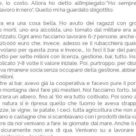
e, io costo. Allora ho detto all’impiegato: "Ho semp
lavoro in nero”. Quello mi ha guardato sbigottito.
a era una cosa bella. Ho avuto dei ragazzi con gro
morti, uno era alcolista, uno tornato dal militare era a
drizzato. Ogni anno facciamo lavorare 6-7 persone, anche
20.000 euro che, invece, adesso se li rubacchierà qual
lano per questa zona e invece... Io feci il bar del parc
tto per sette milioni con licenza, gestione, bar, tutto. I
licato 7-8 volte il valore iniziale. Poi, purtroppo, per di
eva rimanere socia senza occuparsi della gestione, abb
lioni.
tre al bar, avevo già la cooperativa e facevo pure il port
 montagna devi fare più mestieri. Noi facciamo l’orto, le 
era un albero, fino al ’60 era tutto coltivato. Poi sono an
la natura si è ripresa quello che l’uomo le aveva strapp
zze, le vigne, le patate, i ceci, tutta agricoltura che no
ano e castagne che si scambiavano con i prodotti della val
tre da noi venivano a fare le giornate dal mare. Anche il 
 sicuramente non era di qua. Venivano su a lavorare