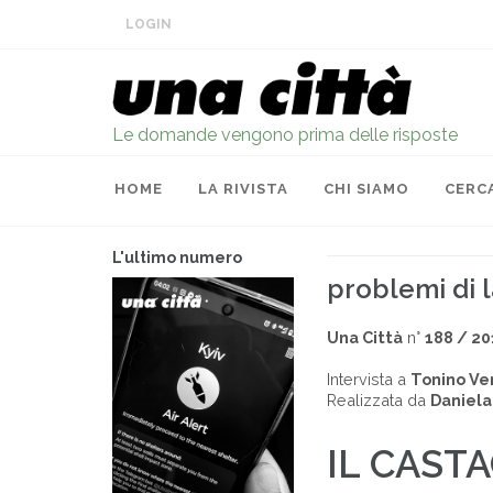
LOGIN
Le domande vengono prima delle risposte
HOME
LA RIVISTA
CHI SIAMO
CERC
L'ultimo numero
problemi di l
Una Città
n°
188 / 20
Intervista a
Tonino Ven
Realizzata da
Daniela
IL CAST