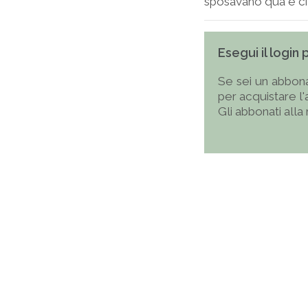
sposavano qua e ci r
Esegui il login
Se sei un abbona
per acquistare l
Gli abbonati alla