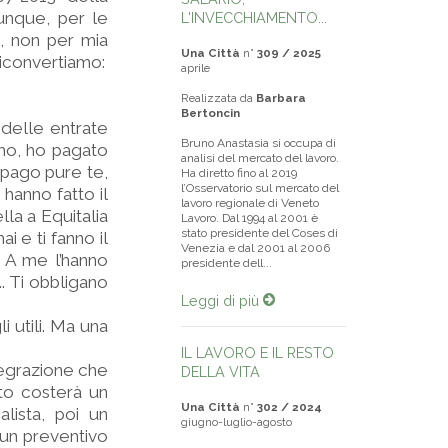
unque, per le
L'INVECCHIAMENTO...
e, non per mia
Una Città
n°
309 / 2025
riconvertiamo:
aprile
Realizzata da
Barbara
Bertoncin
 delle entrate
Bruno Anastasia si occupa di
imo, ho pagato
analisi del mercato del lavoro.
 pago pure te,
Ha diretto fino al 2019
l’Osservatorio sul mercato del
i hanno fatto il
lavoro regionale di Veneto
la a Equitalia
Lavoro. Dal 1994 al 2001 è
stato presidente del Coses di
i e ti fanno il
Venezia e dal 2001 al 2006
. A me l’hanno
presidente dell...
.. Ti obbligano
Leggi di più
i utili. Ma una
IL LAVORO E IL RESTO
tegrazione che
DELLA VITA
nto costerà un
Una Città
n°
302 / 2024
lista, poi un
giugno-luglio-agosto
 un preventivo