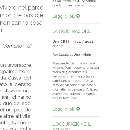
a San Pietro in Gù, ai confini
con la provincia vicentina....
vvivere nel parco
zioni; le pastoie
Leggi di più
ni non sanno cosa
i.
LA FRUSTRAZIONE
Una Città
n°
304 / 2024
to Vomano” di
ottobre
Realizzata da
Joan Haim
Alessandro Sarcinelli vive a
 un lavoratore
Milano. Puoi raccontarci la tua
cipalmente di
storia di giornalista e il
percorso che ti ha portato a
ella Cassa del
cambiare completamente
ato e c’erano
strada? Mi sono avvicinato al
giornalismo per caso. Al liceo
est’avventura.
avevo una sensibilità verso
 anni ci hanno
alcuni temi che...
o due dei soci
Leggi di più
 di un piccolo
altre attività,
nte, tranne in
L'OCCUPAZIONE, IL
07-2013 della
SALARIO,