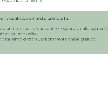
estavano. ...[
continua
]
 per visualizzare il testo completo.
to online, clicca
qui
accedere, oppure vai alla pagina
A
'abbonamento online.
 rivista hanno diritto all'abbonamento online gratuito!