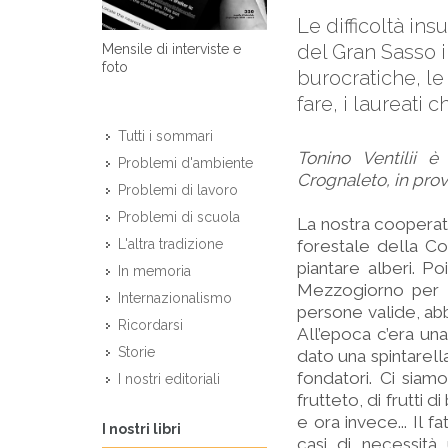
Le difficoltà in
del Gran Sasso i
Mensile di interviste e
foto
burocratiche, le
fare, i laureati 
Tutti i sommari
Tonino Ventilii è
Problemi d'ambiente
Crognaleto, in prov
Problemi di lavoro
Problemi di scuola
La nostra cooperati
forestale della C
L'altra tradizione
piantare alberi. Po
In memoria
Mezzogiorno per l
Internazionalismo
persone valide, abb
Ricordarsi
All’epoca c’era una
Storie
dato una spintarell
fondatori. Ci siamo
I nostri editoriali
frutteto, di frutti 
e ora invece... Il 
I nostri libri
casi di necessità