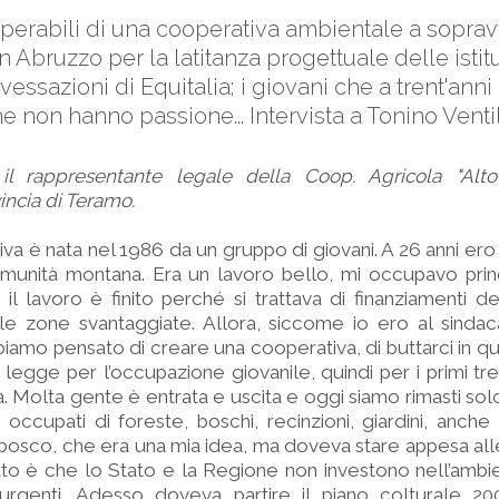
superabili di una cooperativa ambientale a sopra
n Abruzzo per la latitanza progettuale delle istitu
 vessazioni di Equitalia; i giovani che a trent'an
che non hanno passione... Intervista a Tonino Ventili
 il rappresentante legale della Coop. Agricola "Al
incia di Teramo.
va è nata nel 1986 da un gruppo di giovani. A 26 anni ero
omunità montana. Era un lavoro bello, mi occupavo prin
i il lavoro è finito perché si trattava di finanziamenti d
e zone svantaggiate. Allora, siccome io ero al sindac
iamo pensato di creare una cooperativa, di buttarci in qu
 legge per l’occupazione giovanile, quindi per i primi tre
a. Molta gente è entrata e uscita e oggi siamo rimasti sol
 occupati di foreste, boschi, recinzioni, giardini, anche
di bosco, che era una mia idea, ma doveva stare appesa alle 
fatto è che lo Stato e la Regione non investono nell’ambie
 urgenti. Adesso doveva partire il piano colturale 20