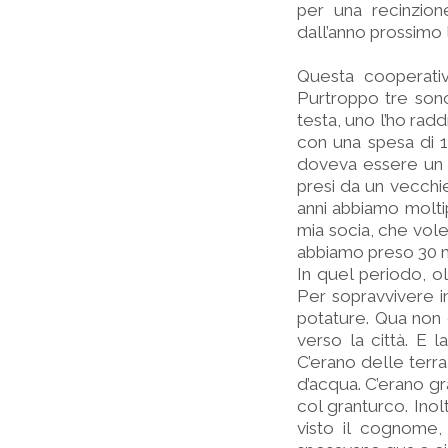
per una recinzion
dall’anno prossimo 
Questa cooperativ
Purtroppo tre sono 
testa, uno l’ho rad
con una spesa di 1
doveva essere un vo
presi da un vecchie
anni abbiamo moltip
mia socia, che vol
abbiamo preso 30 mi
In quel periodo, ol
Per sopravvivere in
potature. Qua non c’
verso la città. E 
C’erano delle terra
d’acqua. C’erano gr
col granturco. Inol
visto il cognome,