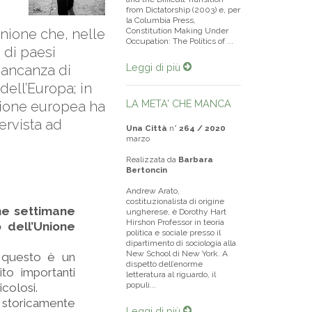
from Dictatorship (2003) e, per
la Columbia Press,
unione che, nelle
Constitution Making Under
Occupation: The Politics of ...
 di paesi
Leggi di più
mancanza di
dell’Europa; in
LA META' CHE MANCA
nione europea ha
tervista ad
Una Città
n°
264 / 2020
marzo
Realizzata da
Barbara
Bertoncin
Andrew Arato,
costituzionalista di origine
ime settimane
ungherese, è Dorothy Hart
Hirshon Professor in teoria
 dell’Unione
politica e sociale presso il
dipartimento di sociologia alla
New School di New York. A
 questo è un
dispetto dell’enorme
to importanti
letteratura al riguardo, il
populi...
colosi.
 storicamente
Leggi di più