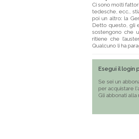
Ci sono molti fattor
tedesche, ecc., sti
poi un altro: la Ge
Detto questo, gli 
sostengono che un
ritiene che l’auste
Qualcuno li ha para
Esegui il login
Se sei un abbona
per acquistare l
Gli abbonati alla