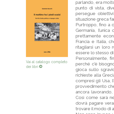
parlando, era molt
punto di vista, d
persegue obiettivi
situazione greca fa
Purtroppo, fino a o
Germania, l’unica
prettamente econ
Francia e Italia, c
ritagliarsi un loro
essere lo stesso d
Personalmente, fin
Vai al catalogo completo
perché c’è bisogno
dei libri
gioca sullo sgrav
richieste alla Grec
compresi gli Usa, l
provvedimento che v
ancora lavorando, c
Così come sarà ne
dovrà pagare vera
trovare il modo di a