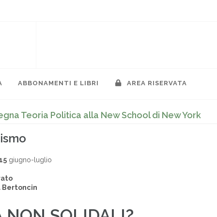
A
ABBONAMENTI E LIBRI
AREA RISERVATA
gna Teoria Politica alla New School di New York
lismo
15
giugno-luglio
rato
 Bertoncin
A NON SOLIDALI?