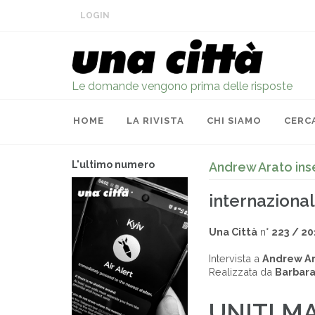
LOGIN
Le domande vengono prima delle risposte
HOME
LA RIVISTA
CHI SIAMO
CERC
L'ultimo numero
Andrew Arato inse
internaziona
Una Città
n°
223 / 20
Intervista a
Andrew A
Realizzata da
Barbara
UNITI M