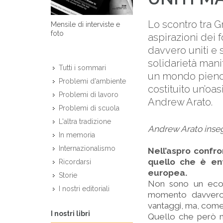
Lo scontro tra G
Mensile di interviste e
foto
aspirazioni dei 
davvero uniti e
solidarietà mani
Tutti i sommari
un mondo pieno 
Problemi d'ambiente
costituito un’oas
Problemi di lavoro
Andrew Arato.
Problemi di scuola
L'altra tradizione
Andrew Arato inseg
In memoria
Internazionalismo
Nell’aspro confro
quello che è ent
Ricordarsi
europea.
Storie
Non sono un econ
I nostri editoriali
momento davvero c
vantaggi, ma, come 
I nostri libri
Quello che però m