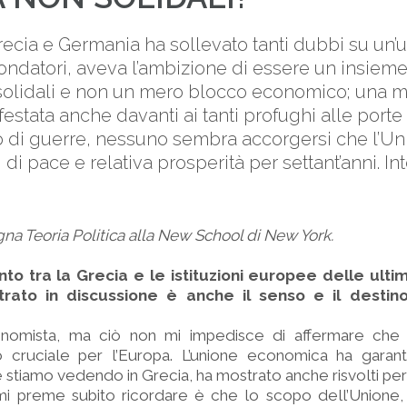
recia e Germania ha sollevato tanti dubbi su un’
fondatori, aveva l’ambizione di essere un insieme
 solidali e non un mero blocco economico; una 
festata anche davanti ai tanti profughi alle porte 
di guerre, nessuno sembra accorgersi che l’U
i di pace e relativa prosperità per settant’anni. In
na Teoria Politica alla New School di New York.
nto tra la Grecia e le istituzioni europee delle ult
rato in discussione è anche il senso e il destino
omista, ma ciò non mi impedisce di affermare che
ruciale per l’Europa. L’unione economica ha garanti
stiamo vedendo in Grecia, ha mostrato anche risvolti peri
i preme subito ricordare è che lo scopo dell’Unione,