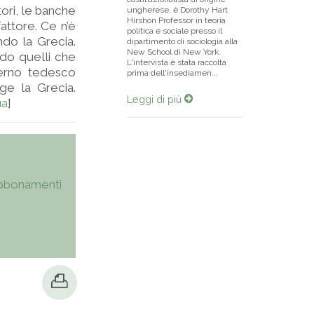
tori, le banche
ungherese, è Dorothy Hart
Hirshon Professor in teoria
attore. Ce n’è
politica e sociale presso il
ndo la Grecia.
dipartimento di sociologia alla
New School di New York.
ndo quelli che
L'intervista è stata raccolta
verno tedesco
prima dell'insediamen...
gge la Grecia.
Leggi di più
ua
]
bbonamenti