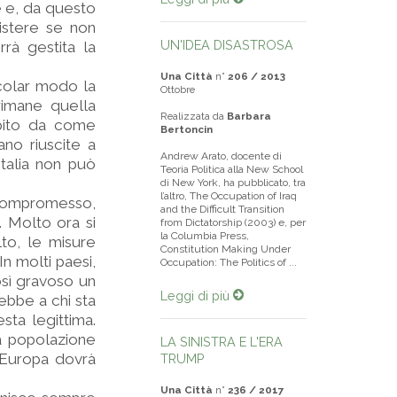
e e, da questo
istere se non
UN'IDEA DISASTROSA
rà gestita la
Una Città
n°
206 / 2013
icolar modo la
Ottobre
rimane quella
Realizzata da
Barbara
pito da come
Bertoncin
ano riuscite a
Andrew Arato, docente di
’Italia non può
Teoria Politica alla New School
di New York, ha pubblicato, tra
l’altro, The Occupation of Iraq
 compromesso,
and the Difficult Transition
. Molto ora si
from Dictatorship (2003) e, per
la Columbia Press,
to, le misure
Constitution Making Under
n molti paesi,
Occupation: The Politics of ...
osì gravoso un
Leggi di più
ebbe a chi sta
sta legittima.
a popolazione
LA SINISTRA E L'ERA
’Europa dovrà
TRUMP
Una Città
n°
236 / 2017