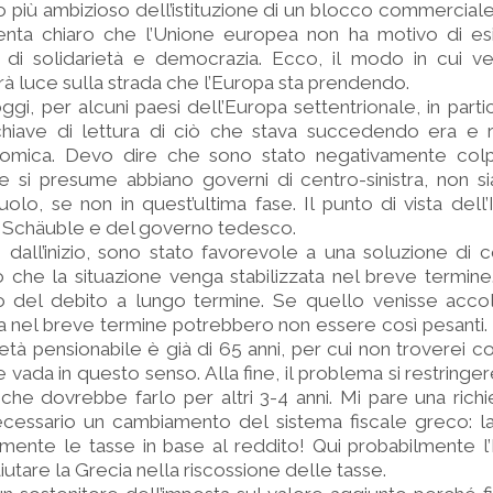
o più ambizioso dell’istituzione di un blocco commercial
iventa chiaro che l’Unione europea non ha motivo di es
 di solidarietà e democrazia. Ecco, il modo in cui ver
rà luce sulla strada che l’Europa sta prendendo.
ggi, per alcuni paesi dell’Europa settentrionale, in part
 chiave di lettura di ciò che stava succedendo era e 
omica. Devo dire che sono stato negativamente col
he si presume abbiano governi di centro-sinistra, non si
 ruolo, se non in quest’ultima fase. Il punto di vista dell
i Schäuble e del governo tedesco.
 dall’inizio, sono stato favorevole a una soluzione di
 che la situazione venga stabilizzata nel breve termine
io del debito a lungo termine. Se quello venisse accol
ia nel breve termine potrebbero non essere così pesanti. I
’età pensionabile è già di 65 anni, per cui non troverei c
ada in questo senso. Alla fine, il problema si restringer
he dovrebbe farlo per altri 3-4 anni. Mi pare una richie
cessario un cambiamento del sistema fiscale greco: l
mente le tasse in base al reddito! Qui probabilmente l
iutare la Grecia nella riscossione delle tasse.