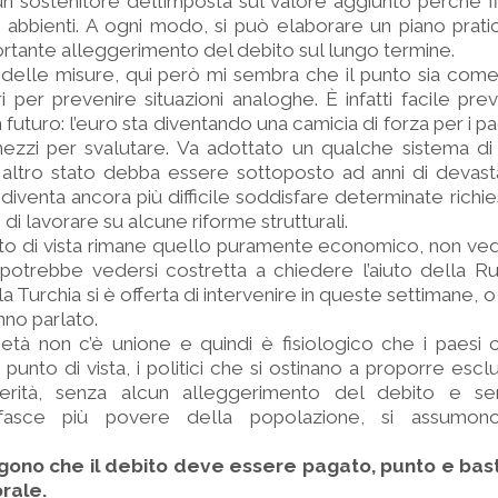
 sostenitore dell’imposta sul valore aggiunto perché f
 abbienti. A ogni modo, si può elaborare un piano prati
ortante alleggerimento del debito sul lungo termine.
o delle misure, qui però mi sembra che il punto sia come
i per prevenire situazioni analoghe. È infatti facile pr
in futuro: l’euro sta diventando una camicia di forza per i pa
zzi per svalutare. Va adottato un qualche sistema di s
ltro stato debba essere sottoposto ad anni di devasta
e diventa ancora più difficile soddisfare determinate richi
di lavorare su alcune riforme strutturali.
nto di vista rimane quello puramente economico, non vedo
potrebbe vedersi costretta a chiedere l’aiuto della Ru
 la Turchia si è offerta di intervenire in queste settimane
anno parlato.
ietà non c’è unione e quindi è fisiologico che i paesi 
punto di vista, i politici che si ostinano a proporre esc
erità, senza alcun alleggerimento del debito e sen
 fasce più povere della popolazione, si assumo
gono che il debito deve essere pagato, punto e bast
rale.