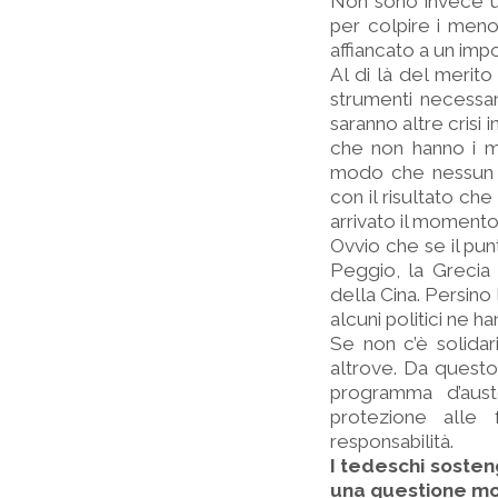
Non sono invece un
per colpire i meno
affiancato a un imp
Al di là del merit
strumenti necessar
saranno altre crisi 
che non hanno i me
modo che nessun a
con il risultato ch
arrivato il momento 
Ovvio che se il pu
Peggio, la Grecia 
della Cina. Persino
alcuni politici ne h
Se non c’è solidar
altrove. Da questo 
programma d’aust
protezione alle
responsabilità.
I tedeschi sosten
una questione mo