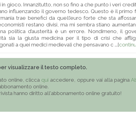
i in gioco. Innanzitutto, non so fino a che punto i veri credi
ano influenzando il governo tedesco. Questo è il primo f
rmania trae benefici da quell’euro forte che sta affossa
economisti restano divisi, ma mi sembra stiano aumenta
a politica d’austerità è un errore. Nondimeno, il go
rità sia la giusta medicina per il tipo di crisi che affli
gonati a quei medici medievali che pensavano c ...[
contin
 per visualizzare il testo completo.
to online, clicca
qui
accedere, oppure vai alla pagina
A
'abbonamento online.
 rivista hanno diritto all'abbonamento online gratuito!