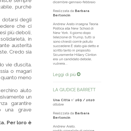
inisce sempre
dicembre-gennaio-febbraio
cabile, purché
Realizzata da
Barbara
Bertoncin
 dotarsi degli
Andrew Arato insegna Teoria
evedere che ci
Politica alla New School di
esi più deboli,
New York. Il giorno dopo
l’elezione di Trump, tutti si
olidarietà, in
sono chiesti com’è potuto
nte austerità
succedere.È stato già detto e
scritto tanto in proposito.
este. Credo sia
Sicuramente Hillary Clinton
era un candidato debole,
vulnera...
 vie d’uscita.
ssia o magari
Leggi di più
, o quanto meno
LA GIUDICE BARRETT
cerchino aiuto
lusivamente un
Una Città
n°
269 / 2020
za garantire
ottobre
no una grave
Realizzata da
Barbara
Bertoncin
a. Per loro è
Andrew Arato,
costituzionalista di origine