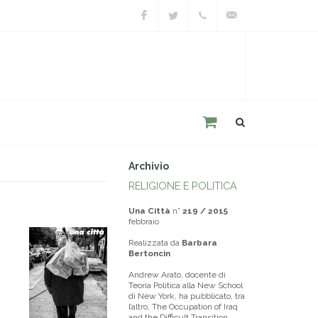
Facebook
Twitter
+39
unacitta@unacitta.o
0543
21422
Archivio
RELIGIONE E POLITICA
Una Città
n°
219 / 2015
febbraio
Realizzata da
Barbara
Bertoncin
Andrew Arato, docente di
Teoria Politica alla New School
di New York, ha pubblicato, tra
l’altro, The Occupation of Iraq
and the Difficult Transition