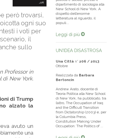
dipartimento di sociologia alla
New School di New York. A
e però trovarsi,
dispetto dell’enorme
letteratura al riguardo, il
oicotta ogni suo
populi...
testi i voti per
Leggi di più
scenario, il
 anche sullo
UN'IDEA DISASTROSA
Una Città
n°
206 / 2013
Ottobre
n Professor in
Realizzata da
Barbara
l di New York.
Bertoncin
Andrew Arato, docente di
Teoria Politica alla New School
ioni di Trump
di New York, ha pubblicato, tra
l’altro, The Occupation of Iraq
no alzato la
and the Difficult Transition
from Dictatorship (2003) e, per
la Columbia Press,
Constitution Making Under
veva avuto un
Occupation: The Politics of ...
ubbiamente una
Leggi di più