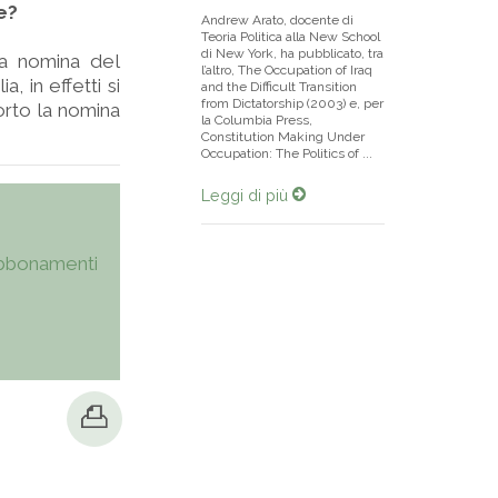
e?
Andrew Arato, docente di
Teoria Politica alla New School
di New York, ha pubblicato, tra
la nomina del
l’altro, The Occupation of Iraq
 in effetti si
and the Difficult Transition
from Dictatorship (2003) e, per
orto la nomina
la Columbia Press,
Constitution Making Under
Occupation: The Politics of ...
Leggi di più
bbonamenti