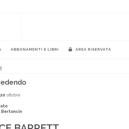
A
ABBONAMENTI E LIBRI
AREA RISERVATA
t
ccedendo
020
ottobre
rato
 Bertoncin
ICE BARRETT