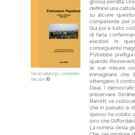
grossa perdita. Ora
definirei una cattol
su alcune question
competente, per cui 
Qui poi è tutto col
di farla conferma
elezioni. In que
conseguente magg
Potrebbe prefigur
quando Roosevelt i
le sue misure soci
immaginare che Bi
Vai al catalogo completo
ottengano il cont
dei libri
Deal, i democrati
preservare l’ordin
Barrett va colloca
che in passato è s
spesso ha votato su
loro che l’Afforda
La nomina della giu
Che, nel migliore de