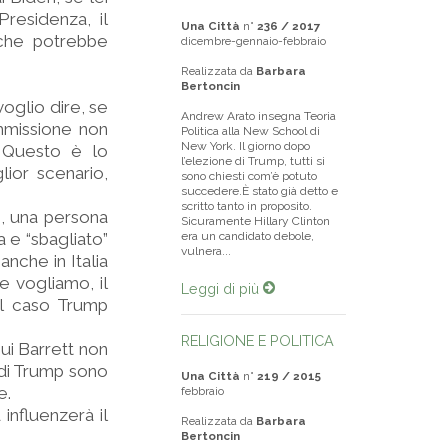
residenza, il
Una Città
n°
236 / 2017
 che potrebbe
dicembre-gennaio-febbraio
Realizzata da
Barbara
Bertoncin
voglio dire, se
Andrew Arato insegna Teoria
ommissione non
Politica alla New School di
New York. Il giorno dopo
. Questo è lo
l’elezione di Trump, tutti si
lior scenario,
sono chiesti com’è potuto
succedere.È stato già detto e
scritto tanto in proposito.
p, una persona
Sicuramente Hillary Clinton
 e “sbagliato”
era un candidato debole,
vulnera...
nche in Italia
e vogliamo, il
Leggi di più
uel caso Trump
RELIGIONE E POLITICA
cui Barrett non
 di Trump sono
Una Città
n°
219 / 2015
e.
febbraio
influenzerà il
Realizzata da
Barbara
Bertoncin