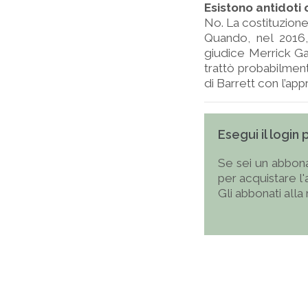
Esistono antidoti 
No. La costituzione
Quando, nel 2016, 
giudice Merrick Ga
trattò probabilment
di Barrett con l’app
Esegui il login
Se sei un abbona
per acquistare l
Gli abbonati alla