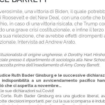
verosimile, una vittoria di Biden, il quale potrebb
i Roosevelt e del New Deal, con una corte che b
schio, in caso di una vittoria risicata, che Trump con
 una grave crisi costituzionale, e infine il terzo 
a sua rielezione, che avrebbe effetti dirompenti
zionale. Intervista ad Andrew Arato.
tuzionalista di origine ungherese, è Dorothy Hart Hirsho
ociale presso il dipartimento di sociologia alla New Schoo
a raccolta prima dell'insediamento di Amy Coney Barrett.
udice Ruth Bader Ginsburg e le successive dichiaraz
a indisponibilità a un avvicendamento pacifico han
ciò che ci aspetta a novembre...
le sue dichiarazioni sul Covid!
 Corte. Ruth Bader Ginsburg era una giudice liberal, a
olte decisioni importanti, per cui la sua scomparsa è ind