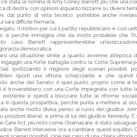
 c’è stata la nomina di Amy Coney Barrett: più che una con
ica di destra, con opinioni alquanto bizzarre su diversi temi.
i, dal punto di vista tecnico, potrebbe anche rivelars
sarà difficile fermarla.
legato. Il motivo per cui il partito repubblicano è così un
re, è perché immagina che sia molto probabile che T
sto caso Barrett rappresenterebbe un’assicurazio
ioranza democratica.
arsi una situazione simile a quanto avvenne all’epoca
ngaggiò una forte battaglia contro la Corte Suprema pe
ali. Ipotizzando il migliore degli scenari possibili, po
den riporti una vittoria schiacciante e che quindi 
rollo anche del Senato. A quel punto, proprio come ai 
ci si troverebbero con una Corte impegnata con tutte l
e esistente e quindi a bloccare tutte le riforme sociali
ta in questa prospettiva, perché punta a mettere al si
tata anche molto divisa; penso al ruolo del giudice Jo
 posizioni liberal, e prima di lui del giudice Kennedy. È 
ble Care Act, più noto come Obamacare, è stato salvaguar
dice Barrett interviene ora a cambiare questi equilibri. C
gli scenari possibili, cioè nel caso di una chiara vittoria d