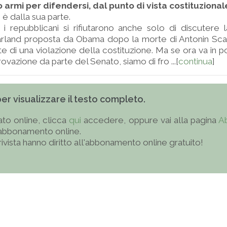
o armi per difendersi, dal punto di vista costituzional
 è dalla sua parte.
i repubblicani si rifiutarono anche solo di discutere 
rland proposta da Obama dopo la morte di Antonin Scalia,
e di una violazione della costituzione. Ma se ora va in p
rovazione da parte del Senato, siamo di fro ...[
continua
]
 per visualizzare il testo completo.
to online, clicca
qui
accedere, oppure vai alla pagina
A
'abbonamento online.
 rivista hanno diritto all'abbonamento online gratuito!