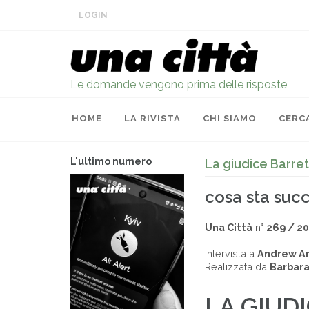
LOGIN
Le domande vengono prima delle risposte
HOME
LA RIVISTA
CHI SIAMO
CERC
L'ultimo numero
La giudice Barret
cosa sta su
Una Città
n°
269 / 2
Intervista a
Andrew A
Realizzata da
Barbara
LA GIUD