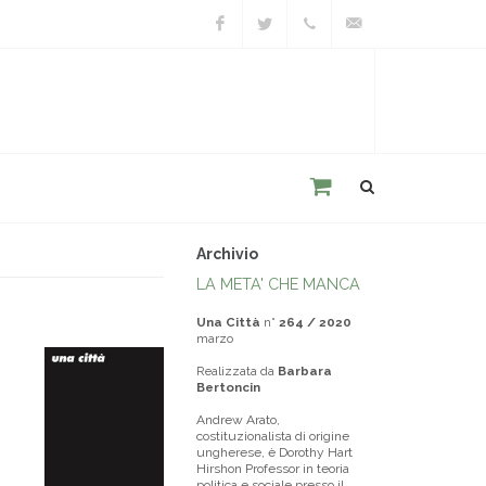
Facebook
Twitter
+39
unacitta@unacitta.o
0543
21422
Archivio
LA META' CHE MANCA
Una Città
n°
264 / 2020
marzo
Realizzata da
Barbara
Bertoncin
Andrew Arato,
costituzionalista di origine
ungherese, è Dorothy Hart
Hirshon Professor in teoria
politica e sociale presso il