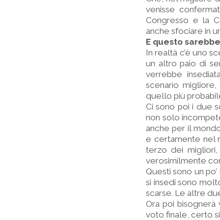
venisse confermata
Congresso e la Co
anche sfociare in un
E questo sarebbe 
In realtà c’è uno s
un altro paio di s
verrebbe insediat
scenario migliore,
quello più probabil
Ci sono poi i due s
non solo incompete
anche per il mondo,
e certamente nel m
terzo dei migliori
verosimilmente conte
Questi sono un po’ 
si insedi sono molt
scarse. Le altre du
Ora poi bisognerà 
voto finale, certo si