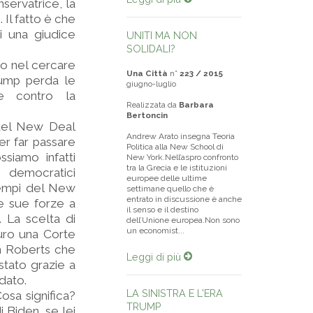
servatrice, la
 Il fatto è che
i una giudice
UNITI MA NON
SOLIDALI?
ito nel cercare
Una Città
n°
223 / 2015
rump perda le
giugno-luglio
ne contro la
Realizzata da
Barbara
Bertoncin
 del New Deal
Andrew Arato insegna Teoria
r far passare
Politica alla New School di
ssiamo infatti
New York.Nell’aspro confronto
tra la Grecia e le istituzioni
i democratici
europee delle ultime
tempi del New
settimane quello che è
entrato in discussione è anche
e sue forze a
il senso e il destino
. La scelta di
dell’Unione europea.Non sono
un economist...
curo una Corte
hn Roberts che
Leggi di più
stato grazie a
dato.
LA SINISTRA E L'ERA
osa significa?
TRUMP
i Biden, se lei