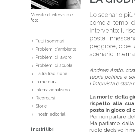
Lo scenario più 
Mensile di interviste e
foto
come ai tempi d
intervento; il ri
posta, innescando
Tutti i sommari
peggiore, cioè l
Problemi d'ambiente
scenario interna
Problemi di lavoro
Problemi di scuola
Andrew Arato, costi
L'altra tradizione
teoria politica e s
In memoria
L'intervista è stat
Internazionalismo
La morte della gi
Ricordarsi
rispetto alla su
Storie
posta in gioco di 
I nostri editoriali
Per non parlare del
Ma partiamo dalla
I nostri libri
ruolo decisivo in m