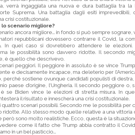
, verrà ingaggiata una nuova e dura battaglia tra la P
rte Suprema. Una battaglia dagli esiti imprevedibili,
a crisi costituzionale.
lo scenario migliore?
cenario ancora migliore... in fondo si può sempre sognare, 
enatori repubblicani dovessero contrarre il Covid, la c
a. In quel caso si dovrebbero attendere le elezioni
 ma le possibilità sono davvero ridotte. Il secondo mig
e, è quello che descrivevo.
cenari peggiori. Il peggiore in assoluto è se vince Trum
nte e decisamente incapace, ma deleterio per l’America
 perché sostiene ovunque candidati populisti di destra, a
io paese d’origine, l’Ungheria. Il secondo peggiore o, s
, è se Biden vince le elezioni di stretta misura. In q
sterà il risultato e innescherà una crisi costituzionale.
i quattro scenari possibili. Secondo me le possibilità per 
o ridotte. Allo stesso modo quelle relative a una vittoria
e però sono molto realistiche. Ecco, questa è la situazion
vedere come il fatto che Trump abbia contratto il Covid 
amo in un bel pasticcio...