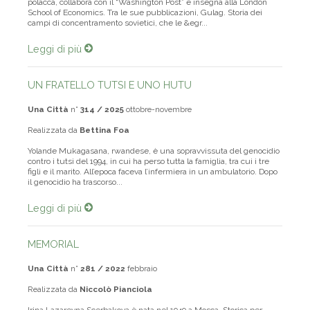
polacca, collabora con il “Washington Post” e insegna alla London
School of Economics. Tra le sue pubblicazioni, Gulag. Storia dei
campi di concentramento sovietici, che le &egr...
Leggi di più
UN FRATELLO TUTSI E UNO HUTU
Una Città
n°
314 / 2025
ottobre-novembre
Realizzata da
Bettina Foa
Yolande Mukagasana, rwandese, è una sopravvissuta del genocidio
contro i tutsi del 1994, in cui ha perso tutta la famiglia, tra cui i tre
figli e il marito. All’epoca faceva l’infermiera in un ambulatorio. Dopo
il genocidio ha trascorso...
Leggi di più
MEMORIAL
Una Città
n°
281 / 2022
febbraio
Realizzata da
Niccolò Pianciola