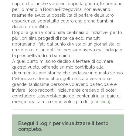
capito che, anche vent’anni dopo la guerra, le persone,
per lo meno in Bosnia-Erzegovina, non avevano
realmente avuto la possibilità di parlare della loro
esperienza, soprattutto coloro che erano bambini
durante il conflitto.
Dopo la guerra, sono nate centinaia di iniziative, per lo
più libri, film, progetti di ricerca ecc., ma tutti
riportavano i fatti dal punto di vista di un giornalista, di
un soldato, di un politico; nessuno aveva mai indagato
la prospettiva di un bambino.
A quel punto mi sono deciso a tentare di colmare
questo vuoto, offrendo un mio contributo alla
documentazione storica che andasse in questo senso.
L’interesse attorno al progetto è stato veramente
grande, tantissime persone volevano partecipare e
inviare i loro racconti. Inizialmente credevo di poter
concludere l’assemblaggio dei contenuti in un paio di
mesi; in realtà mi ci sono voluti più di ...[
continua
]
Esegui il login per visualizzare il testo
completo.