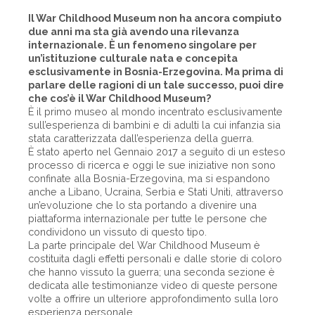
Il War Childhood Museum non ha ancora compiuto
due anni ma sta già avendo una rilevanza
internazionale. È un fenomeno singolare per
un’istituzione culturale nata e concepita
esclusivamente in Bosnia-Erzegovina. Ma prima di
parlare delle ragioni di un tale successo, puoi dire
che cos’è il War Childhood Museum?
È il primo museo al mondo incentrato esclusivamente
sull’esperienza di bambini e di adulti la cui infanzia sia
stata caratterizzata dall’esperienza della guerra.
È stato aperto nel Gennaio 2017 a seguito di un esteso
processo di ricerca e oggi le sue iniziative non sono
confinate alla Bosnia-Erzegovina, ma si espandono
anche a Libano, Ucraina, Serbia e Stati Uniti, attraverso
un’evoluzione che lo sta portando a divenire una
piattaforma internazionale per tutte le persone che
condividono un vissuto di questo tipo.
La parte principale del War Childhood Museum è
costituita dagli effetti personali e dalle storie di coloro
che hanno vissuto la guerra; una seconda sezione è
dedicata alle testimonianze video di queste persone
volte a offrire un ulteriore approfondimento sulla loro
esperienza personale.