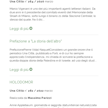
Una Città
n°
264 / 2020
marzo
Marco Vigevani è uno dei più importanti agenti letterari italiani. Da
due anni è il presidente del comitato eventi del Memoriale della
Shoah di Milano, sorto lungo il binario 21 della Stazione Centrale; lo
stesso dal quale, fra il dic...
Leggi di più
Prefazione a "La storia dell'altro"
PrefazionePierre Vidal-NaquetConsidero un grande onore che il
periodico Una Città, pubblicato a Forlì, e di cui ho sempre
apprezzato l’indipendenza, mi chieda di scrivere la prefazione a
questa doppia storia della Palestina e di Israele, ad uso degli stud...
Leggi di più
HOLODOMOR
Una Città
n°
282 / 2022
marzo
Realizzata da
Massimo Parizzi
Anne Applebaum, giornalista e saggista statunitense naturalizzata