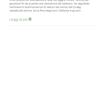
Irina Lazarevna Scerbakova è nata nel 1949 a Mosca. Storica per
passione fin da quando era traduttrice dal tedesco, ha registrato
centinaia di testimonianze di reduci dai campi del Gulag,
soprattutto donne, tra la fine degli anni Settanta e gli ann...
Leggi di più