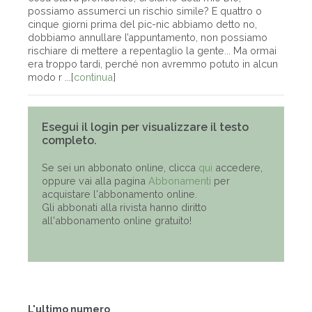
possiamo assumerci un rischio simile? E quattro o
cinque giorni prima del pic-nic abbiamo detto no,
dobbiamo annullare l’appuntamento, non possiamo
rischiare di mettere a repentaglio la gente... Ma ormai
era troppo tardi, perché non avremmo potuto in alcun
modo r ...[
continua
]
Esegui il login per visualizzare il testo
completo.
Se sei un abbonato online, clicca
qui
accedere,
oppure vai alla pagina
Abbonamenti
per
acquistare l'abbonamento online.
Gli abbonati alla rivista hanno diritto
all'abbonamento online gratuito!
L'ultimo numero