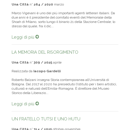
Una Città
n°
264 / 2020
marzo
Marco Vigevani è uno dei più importanti agenti letterari italiani. Da
due anni è il presidente del comitato eventi del Memoriale della
Shoah di Milano, sorto lungo il binario 21 della Stazione Centrale; lo
stesso dal quale, fra il dic...
Leggi di più
LA MEMORIA DEL RISORGIMENTO
Una Città
n°
309 / 2025
aprile
Realizzata da
Iacopo Gardelli
Roberto Balzani insegna Storia contemporanea all’Università di
Bologna. Dal 2017 al 2020 ha presieduto l’Istituto per i beni artistici,
culturali e naturali dell’Emilia-Romagna. È direttore del Museo
Storico della Liberazio...
Leggi di più
UN FRATELLO TUTSI E UNO HUTU