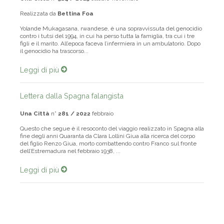
Una Città
n°
314 / 2025
ottobre-novembre
Realizzata da
Bettina Foa
Yolande Mukagasana, rwandese, è una sopravvissuta del genocidio
contro i tutsi del 1994, in cui ha perso tutta la famiglia, tra cui i tre
figli e il marito. All’epoca faceva l’infermiera in un ambulatorio. Dopo
il genocidio ha trascorso...
Leggi di più
Lettera dalla Spagna falangista
Una Città
n°
281 / 2022
febbraio
Questo che segue è il resoconto del viaggio realizzato in Spagna alla
fine degli anni Quaranta da Clara Lollini Giua alla ricerca del corpo
del figlio Renzo Giua, morto combattendo contro Franco sul fronte
dell’Estremadura nel febbraio 1938, ...
Leggi di più