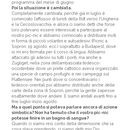
programma del mese di giugno.
Poi la situazione è cambiata.
Completamente cambiata, perché già in luglio è
cominciato l’afflusso di turisti della Rdt verso l’Ungheria
e la Cecoslovacchia, e allora ci siamo detti che forse
loro potevano essere interessati a partecipare al
nostro pic-nic e abbiamo cominciato a distribuire inviti
in forma di piccoli volantini e autoadesivi (Picnic a
Sopron, 19 agosto, ecc.) soprattutto a Budapest, dove
io mi ero fermata per il corso di lingua. Abbiamo
attaccato gli adesivi su tutti i ponti, ma anche a
Zugliget, nella zona dell’ambasciata tedesco-
occidentale dove un prete cattolico aveva organizzato
una specie di campo profughi, e nei campeggi sul
Plattensee. Nei punti dove si concentravano i
tedesco-orientali poi abbiamo distribuito anche delle
carte della zona di Sopron, perché la gente sapesse
esattamente dove andare. E siamo andati avanti fino a
fine luglio-inizio agosto.
Ma a quel punto si poteva parlare ancora di azione
simbolica? Non ha temuto che il vostro pic-nic
potesse finire in un bagno di sangue?
Quando ci siamo resi conto della dimensione che la
cosa stava prendendo, ci siamo detti mio Dio,