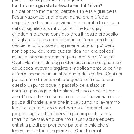
La data era già stata fissata fin dall’inizio?
Fin dal primo momento, perché il 19 è la vigilia della
Festa Nazionale ungherese, quindi era più facile
organizzare la partecipazione, ma soprattutto era una
data di significato simbolico. A Imre Pozsgay
chiedemmo anche consiglio circa il nostro proposito
di tagliare un pezzo della cortina di ferro con delle
cesoie, e lui ci disse sì, tagliatene pure un po’, però
non troppo... del resto questa idea non era poi così
inaudita, perché proprio in quei giorni Alois Mock e
Gyula Horn, ministri degli esteri austriaco e ungherese
dell’epoca, avevano tagliato simbolicamente la cortina
di ferro, anche se in un altro punto del confine. Così noi
pensammo di ripetere il loro gesto, e fu scelto per
questo un punto dove in passato c’era stato un
normale passaggio di frontiera, chiuso ormai da molti
anni. L’idea, che fu discussa con alcuni funzionari della
polizia di frontiera, era che in quel punto noi avremmo
tagliato la rete e loro sarebbero stati presenti per
porgere agli austriaci dei visti già preparati... allora
infatti noi pensavamo che molti austriaci sarebbero
entrati a piedi per prendere parte al picnic che si
teneva in territorio ungherese... Questo era il