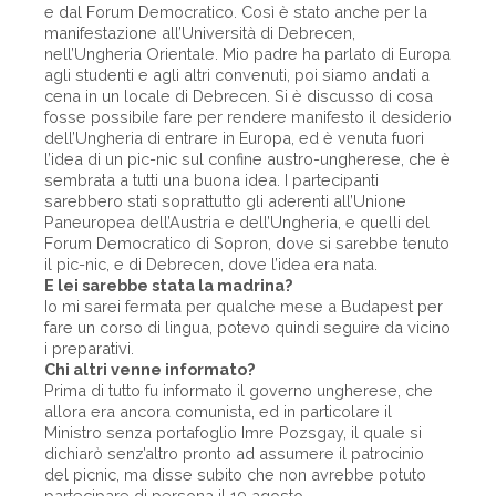
e dal Forum Democratico. Così è stato anche per la
manifestazione all’Università di Debrecen,
nell’Ungheria Orientale. Mio padre ha parlato di Europa
agli studenti e agli altri convenuti, poi siamo andati a
cena in un locale di Debrecen. Si è discusso di cosa
fosse possibile fare per rendere manifesto il desiderio
dell’Ungheria di entrare in Europa, ed è venuta fuori
l’idea di un pic-nic sul confine austro-ungherese, che è
sembrata a tutti una buona idea. I partecipanti
sarebbero stati soprattutto gli aderenti all’Unione
Paneuropea dell’Austria e dell’Ungheria, e quelli del
Forum Democratico di Sopron, dove si sarebbe tenuto
il pic-nic, e di Debrecen, dove l’idea era nata.
E lei sarebbe stata la madrina?
Io mi sarei fermata per qualche mese a Budapest per
fare un corso di lingua, potevo quindi seguire da vicino
i preparativi.
Chi altri venne informato?
Prima di tutto fu informato il governo ungherese, che
allora era ancora comunista, ed in particolare il
Ministro senza portafoglio Imre Pozsgay, il quale si
dichiarò senz’altro pronto ad assumere il patrocinio
del picnic, ma disse subito che non avrebbe potuto
partecipare di persona il 19 agosto...