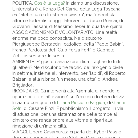
POLITICA.
Cos'è la Lega?
Iniziamo una discussione.
L'intervista è a Renzo Del Carria, della Lega Toscana,
ex "intellettuale di estrema sinistra", ma federalista
allora e federalista oggi. Interventi di Rocco Ronchi, di
Giovanni Tassani, di Massimo Tesei. In quarta e quinta.
ASSOCIAZIONISMO E VOLONTARIATO. Una realtà
enorme ma poco conosciuta. Ne discutono
Piergiuseppe Bertaccini, cattolico, della "Paolo Babini",
Franco Pardolesi del "Club Forza Forlì" e Gabriele
Zelli, assessore. In sesta.
AMBIENTE. E' giusto canalizzare i fiumi tagliando tutti
gli alberi? Ne discutono tre tecnici dell'ex-genio civile.
In settima, insieme all'intervento, per "lapidi", di Roberto
Balzani e alla rubrica "un mese, una città" di Andrea
Brigliadori.
RICORDARSI. Gli interventi alla "giornata di ricordo, di
riparazione e di riflessione" sull'eccidio di ebrei del 44.
Iniziamo con quelli di
Liliana Picciotto Fargion
, di
Gianni
Sofri
, di Cesare Finzi. E pubblichiamo il progetto, in via
di attuazione, per una sistemazione delle tombe al
cimitero che renda onore alle vittime e ripari alla
rimozione di un'intera città.
VIAGGI. Libero Casamurata ci parla del Kyber Pass e
dei suoi guerrieri islamici e Stefano Guidi ci racconta