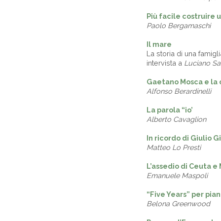
Più facile costruire 
Paolo Bergamaschi
Il mare
La storia di una famigl
intervista a
Luciano Sar
Gaetano Mosca e la c
Alfonso Berardinelli
La parola “io’
Alberto Cavaglion
In ricordo di Giulio G
Matteo Lo Presti
L’assedio di Ceuta e 
Emanuele Maspoli
“Five Years” per pia
Belona Greenwood