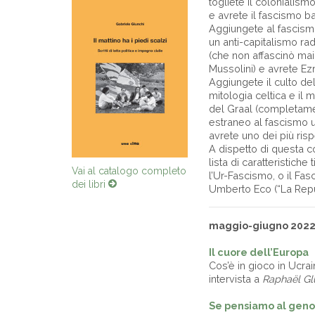
togliete il colonialism
e avrete il fascismo b
Aggiungete al fascismo
un anti-capitalismo ra
(che non affascinò mai
Mussolini) e avrete Ez
Aggiungete il culto del
mitologia celtica e il 
del Graal (completam
estraneo al fascismo uf
avrete uno dei più rispe
A dispetto di questa c
lista di caratteristiche
Vai al catalogo completo
l’Ur-Fascismo, o il Fas
dei libri
Umberto Eco (“La Repub
maggio-giugno 202
Il cuore dell’Europa
Cos’è in gioco in Ucrai
intervista a
Raphaël G
Se pensiamo al geno