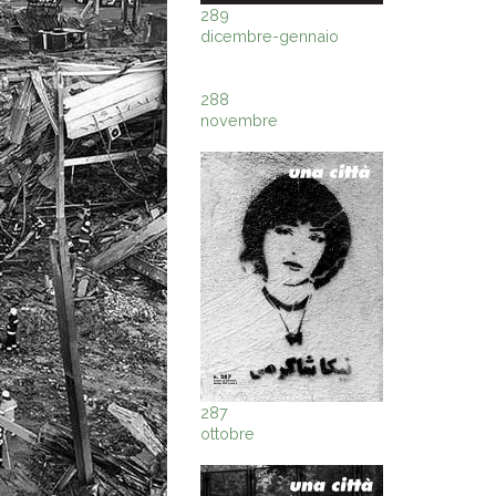
289
dicembre-gennaio
288
novembre
287
ottobre