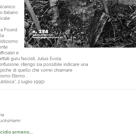
o
alcanico.
 italiano
dicale
ra Pound.
la
misticismo
ente
ficiale) e
ttati guru fascisti, Julius Evola.
onfusione, ritengo sia possibile indicare una
 tipiche di quello che vorrei chiamare
cismo Eterno...
blica”, 2 luglio 1995)
2
na
lucksmann
cidio armeno...