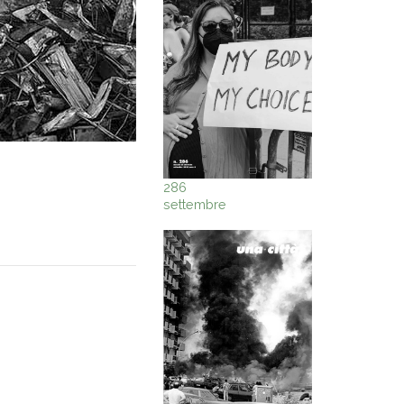
286
settembre