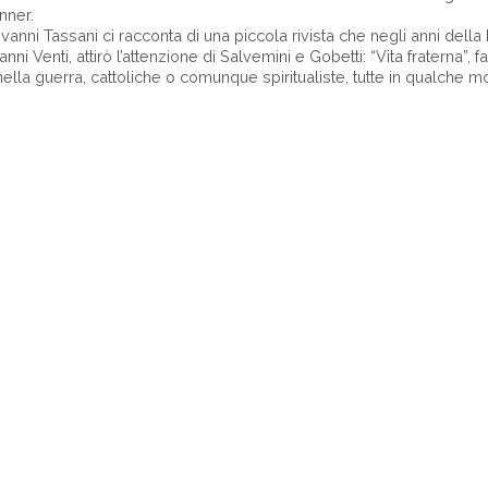
nner.
iovanni Tassani ci racconta di una piccola rivista che negli anni dell
anni Venti, attirò l’attenzione di Salvemini e Gobetti: “Vita fraterna”, f
nella guerra, cattoliche o comunque spiritualiste, tutte in qualche 