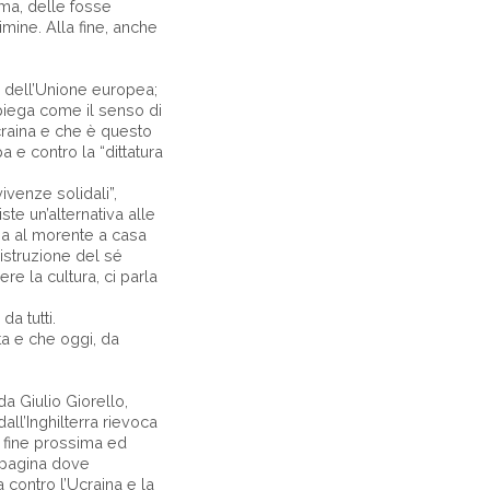
ema, delle fosse
imine. Alla fine, anche
e dell’Unione europea;
spiega come il senso di
ucraina e che è questo
a e contro la “dittatura
venze solidali”,
ste un’alternativa alle
za al morente a casa
istruzione del sé
e la cultura, ci parla
da tutti.
ita e che oggi, da
da Giulio Giorello,
ll’Inghilterra rievoca
a fine prossima ed
a pagina dove
 contro l’Ucraina e la