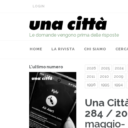
LOGIN
Le domande vengono prima delle risposte
HOME
LA RIVISTA
CHI SIAMO
CERC
L'ultimo numero
2026
2025
2024
2011
2010
2009
1996
1995
1994
Una Citt
284 / 2
maggio-