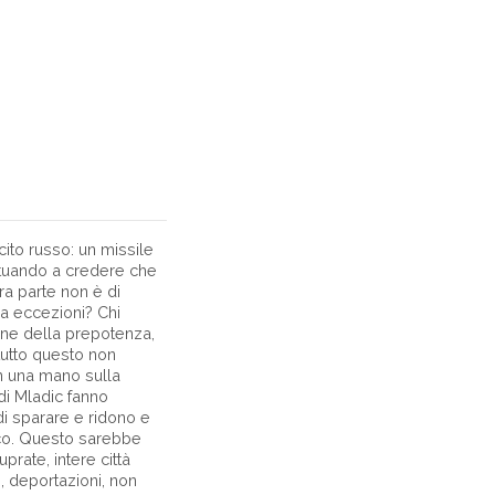
ito russo: un missile
ituando a credere che
ra parte non è di
za eccezioni? Chi
one della prepotenza,
 tutto questo non
on una mano sulla
 di Mladic fanno
di sparare e ridono e
osco. Questo sarebbe
uprate, intere città
i, deportazioni, non