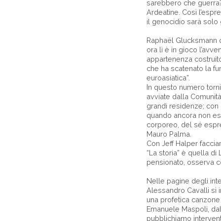
sarebbero che guerra? 
Ardeatine. Così l’espre
il genocidio sarà solo 
Raphaël Glucksmann ci 
ora lì è in gioco l’avv
appartenenza costruito 
che ha scatenato la fur
euroasiatica”.
In questo numero torni
avviate dalla Comunità 
grandi residenze; con
quando ancora non esi
corporeo, del sé espre
Mauro Palma.
Con Jeff Halper facciam
“La storia” è quella di
pensionato, osserva c
Nelle pagine degli inte
Alessandro Cavalli si 
una profetica canzone 
Emanuele Maspoli, dal 
pubblichiamo interventi