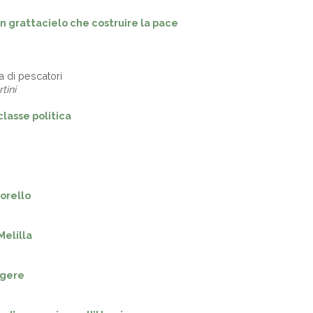
un grattacielo che costruire la pace
ia di pescatori
tini
lasse politica
iorello
Melilla
ngere