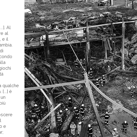
.]. Al
re al
 e il
ambia.
di
econdo
lla
 giochi
tà
a qualche
[...] è
 un
più
oscere
l
o e
r;