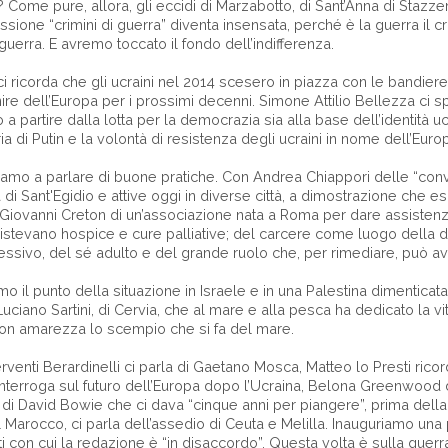
Come pure, allora, gli eccidi di Marzabotto, di Sant’Anna di Stazz
ssione “crimini di guerra” diventa insensata, perché è la guerra il cr
guerra. E avremo toccato il fondo dell’indifferenza.
ricorda che gli ucraini nel 2014 scesero in piazza con le bandier
enire dell’Europa per i prossimi decenni. Simone Attilio Bellezza ci 
a partire dalla lotta per la democrazia sia alla base dell’identità 
ia di Putin e la volontà di resistenza degli ucraini in nome dell’Europ
amo a parlare di buone pratiche. Con Andrea Chiappori delle “convi
di Sant'Egidio e attive oggi in diverse città, a dimostrazione che esi
 Giovanni Creton di un’associazione nata a Roma per dare assisten
stevano hospice e cure palliative; del carcere come luogo della d
ssivo, del sé adulto e del grande ruolo che, per rimediare, può aver
o il punto della situazione in Israele e in una Palestina dimenticata 
 Luciano Sartini, di Cervia, che al mare e alla pesca ha dedicato la v
on amarezza lo scempio che si fa del mare.
rventi Berardinelli ci parla di Gaetano Mosca, Matteo lo Presti ricor
interroga sul futuro dell’Europa dopo l’Ucraina, Belona Greenwood da
di David Bowie che ci dava “cinque anni per piangere”, prima dell
Marocco, ci parla dell’assedio di Ceuta e Melilla. Inauguriamo un
 con cui la redazione è “in disaccordo”. Questa volta è sulla guerra