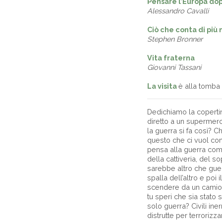
Pensare l’Europa dop
Alessandro Cavalli
Ciò che conta di più 
Stephen Bronner
Vita fraterna
Giovanni Tassani
La visita
è alla tomba
Dedichiamo la copertin
diretto a un supermer
la guerra si fa così? C
questo che ci vuol con
pensa alla guerra come
della cattiveria, del s
sarebbe altro che guerr
spalla dell’altro e poi
scendere da un camion d
tu speri che sia stato 
solo guerra? Civili iner
distrutte per terrorizza