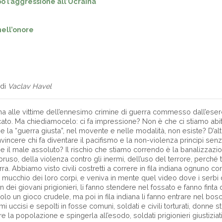
o l’aggressione all’Ucraina
nell’onore
 di
Vaclav Havel
a alle vittime dell’ennesimo crimine di guerra commesso dall’eserc
cato. Ma chiediamocelo: ci fa impressione? Non è che ci stiamo ab
he la “guerra giusta”, nel movente e nelle modalità, non esiste? D’alt
vincere chi fa diventare il pacifismo e la non-violenza principi sen
 il male assoluto? Il rischio che stiamo correndo è la banalizzazi
opruso, della violenza contro gli inermi, dell’uso del terrore, perché
a. Abbiamo visto civili costretti a correre in fila indiana ognuno c
 il mucchio dei loro corpi, e veniva in mente quel video dove i serbi
ei giovani prigionieri, li fanno stendere nel fossato e fanno finta 
solo un gioco crudele, ma poi in fila indiana li fanno entrare nel b
mi uccisi e sepolti in fosse comuni, soldati e civili torturati, donne st
re la popolazione e spingerla all’esodo, soldati prigionieri giustiziat