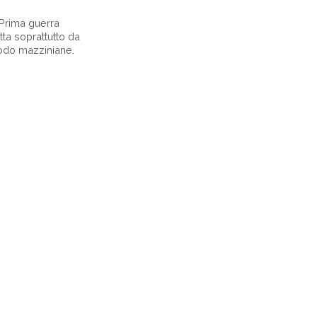
a Prima guerra
atta soprattutto da
modo mazziniane.