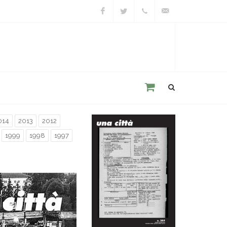
Facebook
Twitter
+39
unacitta@unacitta.o
0543
21422
014
2013
2012
1999
1998
1997