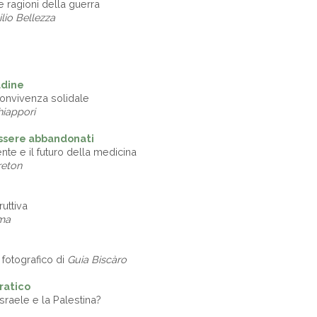
le ragioni della guerra
lio Bellezza
udine
convivenza solidale
iappori
ssere abbandonati
nte e il futuro della medicina
reton
é
ruttiva
ma
o fotografico di
Guia Biscàro
ratico
sraele e la Palestina?