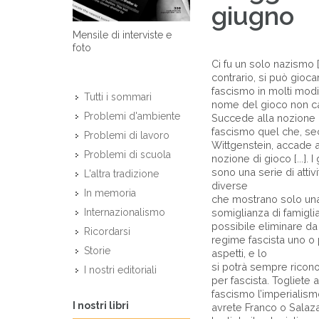
giugno
Mensile di interviste e
foto
Ci fu un solo nazismo [..
contrario, si può gioca
fascismo in molti modi,
Tutti i sommari
nome del gioco non c
Problemi d'ambiente
Succede alla nozione 
fascismo quel che, s
Problemi di lavoro
Wittgenstein, accade a
Problemi di scuola
nozione di gioco [...]. I
sono una serie di attivi
L'altra tradizione
diverse
In memoria
che mostrano solo un
somiglianza di famiglia. 
Internazionalismo
possibile eliminare da
Ricordarsi
regime fascista uno o 
Storie
aspetti, e lo
si potrà sempre ricon
I nostri editoriali
per fascista. Togliete a
fascismo l’imperialism
I nostri libri
avrete Franco o Salaza