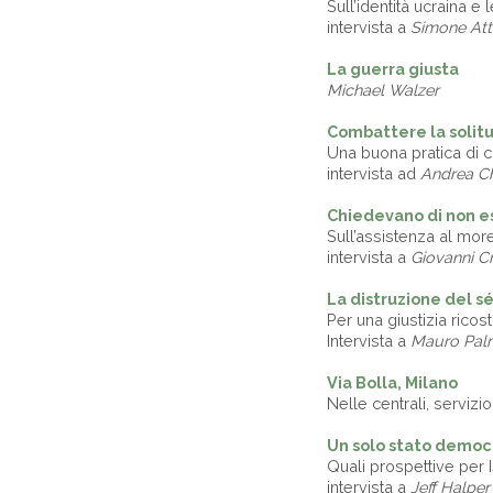
Sull’identità ucraina e 
intervista a
Simone Atti
La guerra giusta
Michael Walzer
Combattere la solit
Una buona pratica di 
intervista ad
Andrea Ch
Chiedevano di non e
Sull’assistenza al more
intervista a
Giovanni C
La distruzione del s
Per una giustizia ricost
Intervista a
Mauro Pal
Via Bolla, Milano
Nelle centrali, servizi
Un solo stato democ
Quali prospettive per I
intervista a
Jeff Halper