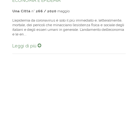
ECONOMIA E EPIDEMIA
Una Città
n°
266 / 2020
maggio
L’epidemia da coronavirus è solo il più immediato e, letteralmente,
mortale, dei pericoli che minacciano l’esistenza fisica e sociale degli
italiani e degli esseri umani in generale. L’andamento dell’economia
e le en...
Leggi di più