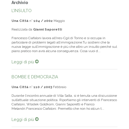
Archivio
L’INSULTO
Una Città
n°
104 / 2002
Maggio
Realizzata da
Gianni Saporetti
Francesco Ciafaloni lavora all’Ires-Cgil di Torino e si occupa in
particolare di problemi legati all’immigrazione.Tu sostieni che la
nuova legge sull’immigrazione è più che altro un insulto perché sul
piano pratico non avrà alcuna conseguenza. Cosa vuoi d...
Leggi di più
BOMBE E DEMOCRAZIA
Una Città
n°
110 / 2003
Febbraio
Durante l’incontro annuale di Villa Salta, si è tenuta una discussione
sull’attuale situazione politica. Riportiamo gli interventi di Francesco
Ciafaloni, Wlodek Goldkorn, Gianni Saporetti e Franco
Melandri.Francesco Ciafaloni. Premetto che non ho alcun t...
Leggi di più