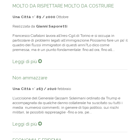
MOLTO DA RISPETTARE MOLTO DA COSTRUIRE
Una Città
n°
89 / 2000
Ottobre
Realizzata da
Gianni Saporetti
Francesco Ciafaloni lavora all’Ires-Cgil di Torino e si occupa in
particolare di problemi legati all’immigrazione.Possiamo fare un po’ il
quadro dei flussi immigratori di questi anni?Lo dico come
premessa, ma è un punto fondamentale: fino ad ora, fino all...
Leggi di più
Non ammazzare
Una Città
n°
263 / 2020
febbraio
L’uccisione del Generale Qassam Soleimani ordinato da Trump e
accompagnata da qualche danno collaterale ha suscitato su tutti i
media numerosi commenti, in genere di tipo politico, sui rischi
militari, le possibili rappresaglie -fino a ora, pe...
Leggi di più