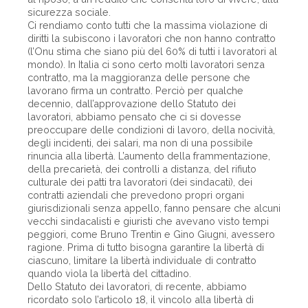
sicurezza sociale.
Ci rendiamo conto tutti che la massima violazione di
diritti la subiscono i lavoratori che non hanno contratto
(l’Onu stima che siano più del 60% di tutti i lavoratori al
mondo). In Italia ci sono certo molti lavoratori senza
contratto, ma la maggioranza delle persone che
lavorano firma un contratto. Perciò per qualche
decennio, dall’approvazione dello Statuto dei
lavoratori, abbiamo pensato che ci si dovesse
preoccupare delle condizioni di lavoro, della nocività,
degli incidenti, dei salari, ma non di una possibile
rinuncia alla libertà. L’aumento della frammentazione,
della precarietà, dei controlli a distanza, del rifiuto
culturale dei patti tra lavoratori (dei sindacati), dei
contratti aziendali che prevedono propri organi
giurisdizionali senza appello, fanno pensare che alcuni
vecchi sindacalisti e giuristi che avevano visto tempi
peggiori, come Bruno Trentin e Gino Giugni, avessero
ragione. Prima di tutto bisogna garantire la libertà di
ciascuno, limitare la libertà individuale di contratto
quando vìola la libertà del cittadino.
Dello Statuto dei lavoratori, di recente, abbiamo
ricordato solo l’articolo 18, il vincolo alla libertà di