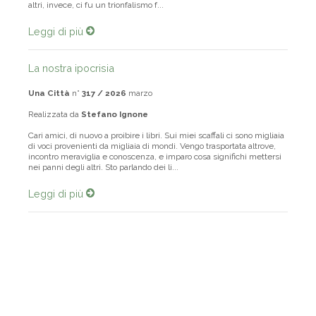
altri, invece, ci fu un trionfalismo f...
Leggi di più
La nostra ipocrisia
Una Città
n°
317 / 2026
marzo
Realizzata da
Stefano Ignone
Cari amici, di nuovo a proibire i libri. Sui miei scaffali ci sono migliaia
di voci provenienti da migliaia di mondi. Vengo trasportata altrove,
incontro meraviglia e conoscenza, e imparo cosa significhi mettersi
nei panni degli altri. Sto parlando dei li...
Leggi di più