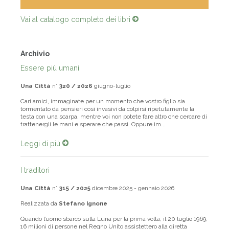
Vai al catalogo completo dei libri
Archivio
Essere più umani
Una Città
n°
320 / 2026
giugno-luglio
Cari amici, immaginate per un momento che vostro figlio sia
tormentato da pensieri così invasivi da colpirsi ripetutamente la
testa con una scarpa, mentre voi non potete fare altro che cercare di
trattenergli le mani e sperare che passi. Oppure im...
Leggi di più
I traditori
Una Città
n°
315 / 2025
dicembre 2025 - gennaio 2026
Realizzata da
Stefano Ignone
Quando l’uomo sbarcò sulla Luna per la prima volta, il 20 luglio 1969,
16 milioni di persone nel Regno Unito assistettero alla diretta