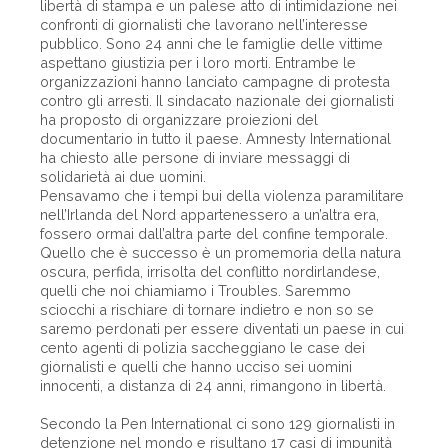
libertà di stampa e un palese atto di intimidazione nei
confronti di giornalisti che lavorano nell’interesse
pubblico. Sono 24 anni che le famiglie delle vittime
aspettano giustizia per i loro morti. Entrambe le
organizzazioni hanno lanciato campagne di protesta
contro gli arresti. Il sindacato nazionale dei giornalisti
ha proposto di organizzare proiezioni del
documentario in tutto il paese. Amnesty International
ha chiesto alle persone di inviare messaggi di
solidarietà ai due uomini.
Pensavamo che i tempi bui della violenza paramilitare
nell’Irlanda del Nord appartenessero a un’altra era,
fossero ormai dall’altra parte del confine temporale.
Quello che è successo è un promemoria della natura
oscura, perfida, irrisolta del conflitto nordirlandese,
quelli che noi chiamiamo i Troubles. Saremmo
sciocchi a rischiare di tornare indietro e non so se
saremo perdonati per essere diventati un paese in cui
cento agenti di polizia saccheggiano le case dei
giornalisti e quelli che hanno ucciso sei uomini
innocenti, a distanza di 24 anni, rimangono in libertà.
Secondo la Pen International ci sono 129 giornalisti in
detenzione nel mondo e risultano 17 casi di impunità