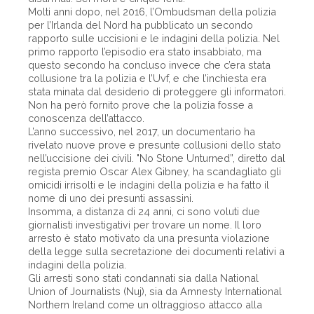
Molti anni dopo, nel 2016, l’Ombudsman della polizia
per l’Irlanda del Nord ha pubblicato un secondo
rapporto sulle uccisioni e le indagini della polizia. Nel
primo rapporto l’episodio era stato insabbiato, ma
questo secondo ha concluso invece che c’era stata
collusione tra la polizia e l’Uvf, e che l’inchiesta era
stata minata dal desiderio di proteggere gli informatori.
Non ha però fornito prove che la polizia fosse a
conoscenza dell’attacco.
L’anno successivo, nel 2017, un documentario ha
rivelato nuove prove e presunte collusioni dello stato
nell’uccisione dei civili. "No Stone Unturned”, diretto dal
regista premio Oscar Alex Gibney, ha scandagliato gli
omicidi irrisolti e le indagini della polizia e ha fatto il
nome di uno dei presunti assassini.
Insomma, a distanza di 24 anni, ci sono voluti due
giornalisti investigativi per trovare un nome. Il loro
arresto è stato motivato da una presunta violazione
della legge sulla secretazione dei documenti relativi a
indagini della polizia.
Gli arresti sono stati condannati sia dalla National
Union of Journalists (Nuj), sia da Amnesty International
Northern Ireland come un oltraggioso attacco alla