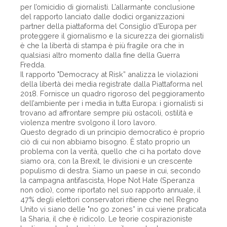
per l’omicidio di giornalisti. L’allarmante conclusione
del rapporto lanciato dalle dodici organizzazioni
partner della piattaforma del Consiglio d’Europa per
proteggere il giornalismo e la sicurezza dei giornalisti
è che la libertà di stampa è più fragile ora che in
qualsiasi altro momento dalla fine della Guerra
Fredda.
Il rapporto "Democracy at Risk” analizza le violazioni
della libertà dei media registrate dalla Piattaforma nel
2018. Fornisce un quadro rigoroso del peggioramento
dell’ambiente per i media in tutta Europa: i giornalisti si
trovano ad affrontare sempre più ostacoli, ostilità e
violenza mentre svolgono il loro lavoro.
Questo degrado di un principio democratico è proprio
ciò di cui non abbiamo bisogno. È stato proprio un
problema con la verità, quello che ci ha portato dove
siamo ora, con la Brexit, le divisioni e un crescente
populismo di destra. Siamo un paese in cui, secondo
la campagna antifascista, Hope Not Hate (Speranza
non odio), come riportato nel suo rapporto annuale, il
47% degli elettori conservatori ritiene che nel Regno
Unito vi siano delle "no go zones” in cui viene praticata
la Sharia, il che è ridicolo. Le teorie cospirazioniste