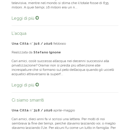
televisiva, mentre nel mondo si stima che il totale fosse di 635
milioni. A quei tempi, 16 milioni era un n...
Leggi di più
L'acqua
Una Città
n°
316 / 2026
febbraio
Realizzata da
Stefano Ignone
Cari amici, cos’è successo all’acqua nei decenni successivi alla
privatizzazione? Oramai non si presta più attenzione alle
increspature che si formano sul pelo dell’acqua quando gli uccelli
acquatici attraversano la superf...
Leggi di più
Ci siamo smarriti
Una Città
n°
318 / 2026
aprile-maggio
Cari amici, dieci anni fa vi scrissi una lettera. Per molti di noi
sembrava la fine dei tempi, perché stavamo lasciando voi, o meglio
stavamo lasciando l’Ue. Per alcuni fu come un lutto in famiglia. Per