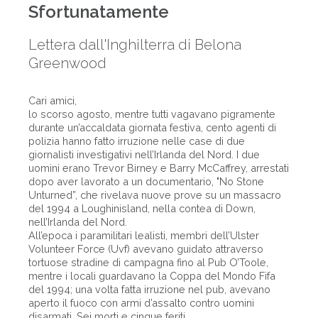
Sfortunatamente
Lettera dall'Inghilterra di Belona
Greenwood
Cari amici,
lo scorso agosto, mentre tutti vagavano pigramente
durante un’accaldata giornata festiva, cento agenti di
polizia hanno fatto irruzione nelle case di due
giornalisti investigativi nell’Irlanda del Nord. I due
uomini erano Trevor Birney e Barry McCaffrey, arrestati
dopo aver lavorato a un documentario, "No Stone
Unturned”, che rivelava nuove prove su un massacro
del 1994 a Loughinisland, nella contea di Down,
nell’Irlanda del Nord.
All’epoca i paramilitari lealisti, membri dell’Ulster
Volunteer Force (Uvf) avevano guidato attraverso
tortuose stradine di campagna fino al Pub O’Toole,
mentre i locali guardavano la Coppa del Mondo Fifa
del 1994; una volta fatta irruzione nel pub, avevano
aperto il fuoco con armi d’assalto contro uomini
disarmati. Sei morti e cinque feriti.