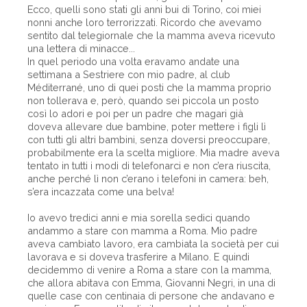
Ecco, quelli sono stati gli anni bui di Torino, coi miei
nonni anche loro terrorizzati. Ricordo che avevamo
sentito dal telegiornale che la mamma aveva ricevuto
una lettera di minacce...
In quel periodo una volta eravamo andate una
settimana a Sestriere con mio padre, al club
Méditerrané, uno di quei posti che la mamma proprio
non tollerava e, però, quando sei piccola un posto
così lo adori e poi per un padre che magari già
doveva allevare due bambine, poter mettere i figli lì
con tutti gli altri bambini, senza doversi preoccupare,
probabilmente era la scelta migliore. Mia madre aveva
tentato in tutti i modi di telefonarci e non c’era riuscita,
anche perché lì non c’erano i telefoni in camera: beh,
s’era incazzata come una belva!
Io avevo tredici anni e mia sorella sedici quando
andammo a stare con mamma a Roma. Mio padre
aveva cambiato lavoro, era cambiata la società per cui
lavorava e si doveva trasferire a Milano. E quindi
decidemmo di venire a Roma a stare con la mamma,
che allora abitava con Emma, Giovanni Negri, in una di
quelle case con centinaia di persone che andavano e