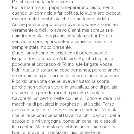
E’ stata una bella adolescenza.
Poi la mamma e il papà si separarono, più o meno
quando lei cominciò a far politica. Io allora ero piccola,
ma ero molto arrabbiata che se ne fosse andata.
Anche perché dopo papà dovette badare a noi in anni
veramente difficili. Io avevo 8 anni, mia sorella 11 e
quindi sono stati degli anni abbastanza bui. Però lei
veniva sempre, ogni weekend veniva a trovarci; è
sempre stata molto presente.
Quegli anni hanno coinciso con il processo alle
Brigate Rosse (quando Adelaide Aglietta fu giudice
popolare al processo di Torino alle Brigate Rosse.
Ndr), quella è stata una cosa tremenda, perché anche
se ero piccola per cui non mi ricordo tante cose però…
Ricordo una volta che lei aveva rifiutato la scorta,
perché non voleva vivere in una situazione di polizia;
era venuta a prendermi nella piccola scuola di
Cavoretto, un centro nelle colline di Torino, e c’era una
macchina di poliziotti in borghese lì all’uscita. Forse
avevano seguito lei, forse stavano lì per noi, fatto sta
che lei fece una scenata! Davanti a tutti i bambini della
scuola e io mi vergognai come un cane, ne disse di
tutti i colori. Ma questo era abbastanza tipico per lei.
Non tollerava le imposizioni, giustamente poi.