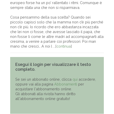
europeo forse ha un po’ rallentato i ritmi. Comunque è
sempre stata una che non si risparmiava.
Cosa pensammo della sua scelta? Quando sei
piccolo capisci solo che la mamma non c’è più perché
non c’è più. Io ricordo che ero abbastanza incazzata
che lei non ci fosse, che avesse lasciato il papà, che
non fosse lì come le altre madri ad accompagnarti alla
cresima, a venire a parlare coi professori. Poi man
mano che cresci… A noi l ...[
continua
]
Esegui il login per visualizzare il testo
completo.
Se sei un abbonato online, clicca
qui
accedere,
oppure vai alla pagina
Abbonamenti
per
acquistare l'abbonamento online.
Gli abbonati alla rivista hanno diritto
all'abbonamento online gratuito!