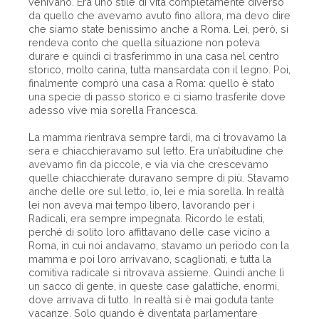
venivano. Era uno stile di vita completamente diverso
da quello che avevamo avuto fino allora, ma devo dire
che siamo state benissimo anche a Roma. Lei, però, si
rendeva conto che quella situazione non poteva
durare e quindi ci trasferimmo in una casa nel centro
storico, molto carina, tutta mansardata con il legno. Poi,
finalmente comprò una casa a Roma: quello è stato
una specie di passo storico e ci siamo trasferite dove
adesso vive mia sorella Francesca.
La mamma rientrava sempre tardi, ma ci trovavamo la
sera e chiacchieravamo sul letto. Era un’abitudine che
avevamo fin da piccole, e via via che crescevamo
quelle chiacchierate duravano sempre di più. Stavamo
anche delle ore sul letto, io, lei e mia sorella. In realtà
lei non aveva mai tempo libero, lavorando per i
Radicali, era sempre impegnata. Ricordo le estati,
perché di solito loro affittavano delle case vicino a
Roma, in cui noi andavamo, stavamo un periodo con la
mamma e poi loro arrivavano, scaglionati, e tutta la
comitiva radicale si ritrovava assieme. Quindi anche lì
un sacco di gente, in queste case galattiche, enormi,
dove arrivava di tutto. In realtà si è mai goduta tante
vacanze. Solo quando è diventata parlamentare