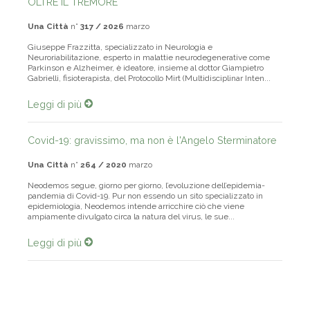
OLTRE IL TREMORE
Una Città
n°
317 / 2026
marzo
Giuseppe Frazzitta, specializzato in Neurologia e
Neuroriabilitazione, esperto in malattie neurodegenerative come
Parkinson e Alzheimer, è ideatore, insieme al dottor Giampietro
Gabrielli, fisioterapista, del Protocollo Mirt (Multidisciplinar Inten...
Leggi di più
Covid-19: gravissimo, ma non è l'Angelo Sterminatore
Una Città
n°
264 / 2020
marzo
Neodemos segue, giorno per giorno, l’evoluzione dell’epidemia-
pandemia di Covid-19. Pur non essendo un sito specializzato in
epidemiologia, Neodemos intende arricchire ciò che viene
ampiamente divulgato circa la natura del virus, le sue...
Leggi di più